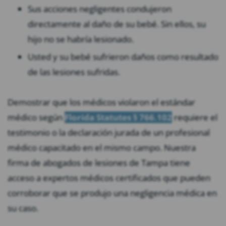
Sus acciones negligentes condujeron
directamente al daño de su bebé. Sin ellos, su
hijo no se habría lesionado.
Usted y su bebé sufrieron daños como resultado
de las lesiones sufridas.
Demostrar que los médicos violaron el estándar
médico según
Florida Statutes § 766.102
requiere el
testimonio o la declaración jurada de un profesional
médico capacitado en el mismo campo. Nuestra
firma de abogados de lesiones de Tampa tiene
acceso a expertos médicos certificados que pueden
corroborar que se produjo una negligencia médica en
su caso.