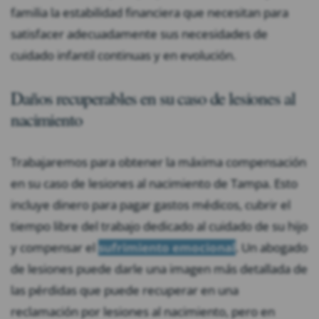
familia la estabilidad financiera que necesitan para
satisfacer adecuadamente sus necesidades de
cuidado infantil continuas y en evolución.
Daños recuperables en su caso de lesiones al
nacimiento
Trabajaremos para obtener la máxima compensación
en su caso de lesiones al nacimiento de Tampa. Esto
incluye dinero para pagar gastos médicos, cubrir el
tiempo libre del trabajo dedicado al cuidado de su hijo
y compensar el
sufrimiento emocional
. Un abogado
de lesiones puede darle una imagen más detallada de
las pérdidas que puede recuperar en una
reclamación por lesiones al nacimiento, pero en