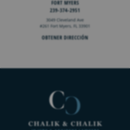
FORT MYERS
239-374-2951
3049 Cleveland Ave
#261 Fort Myers, FL 33901
OBTENER DIRECCIÓN