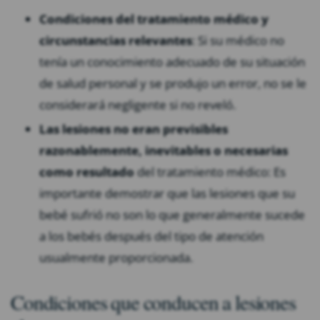
Condiciones del tratamiento médico y
circunstancias relevantes
: Si su médico no
tenía un conocimiento adecuado de su situación
de salud personal y se produjo un error, no se le
considerará negligente si no reveló.
Las lesiones no eran previsibles
razonablemente, inevitables o necesarias
como resultado
del tratamiento médico: Es
importante demostrar que las lesiones que su
bebé sufrió no son lo que generalmente sucede
a los bebés después del tipo de atención
usualmente proporcionada.
Condiciones que conducen a lesiones