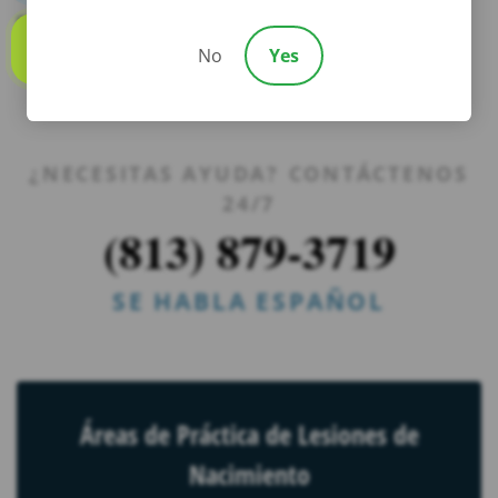
para ayudarlo en cada paso del camino.
No
Yes
Call us
¿NECESITAS AYUDA? CONTÁCTENOS
24/7
(813) 879-3719
SE HABLA ESPAÑOL
Áreas de Práctica de Lesiones de
Nacimiento