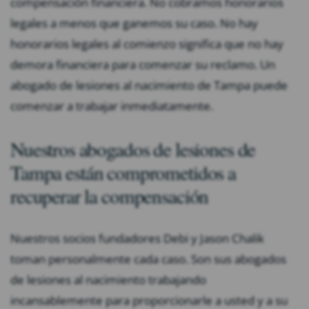
compensación financiera. No cobramos honorarios
legales a menos que ganemos su caso. No hay
honorarios legales al comienzo significa que no hay
demora financiera para comenzar su reclamo. Un
abogado de lesiones al nacimiento de Tampa puede
comenzar a trabajar inmediatamente.
Nuestros abogados de lesiones de
Tampa están comprometidos a
recuperar la compensación
Nuestros socios fundadores Debi y Jason Chalik
toman personalmente cada caso. Son sus abogados
de lesiones al nacimiento trabajando
incansablemente para proporcionarle a usted y a su