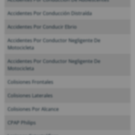
Accidentes Por Conducción Distraída
Accidentes Por Conducir Ebrio
Accidentes Por Conductor Negligente De
Motocicleta
Accidentes Por Conductor Negligente De
Motocicleta
Colisiones Frontales
Colisiones Laterales
Colisiones Por Alcance
CPAP Philips