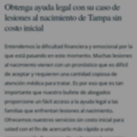
Obtenga ayuda legal con su caso de
lesiones al nacimiento de Tampa sin
costo inicial
Entendemos la dificultad financiera y emocional por la
que está pasando en este momento. Muchas lesiones
al nacimiento vienen con un pronóstico que es difícil
de aceptar y requieren una cantidad copiosa de
atención médica para tratar. Es por eso que es tan
importante que nuestro bufete de abogados
proporcione un fácil acceso a la ayuda legal a las
familias que enfrentan lesiones al nacimiento.
Ofrecemos nuestros servicios sin costo inicial para
usted con el fin de acercarlo más rápido a una