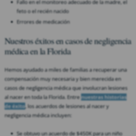
Fallo en el monitoreo adecuado de la madre, el
feto o el recién nacido
Errores de medicación
Nuestros éxitos en casos de negligencia
médica en la Florida
Hemos ayudado a miles de familias a recuperar una
compensación muy necesaria y bien merecida en
casos de negligencia médica que involucran lesiones
al nacer en toda la Florida. Entre
nuestras historias
de éxito
, los acuerdos de lesiones al nacer y
negligencia médica incluyen:
Se obtuvo un acuerdo de $450K para un niño