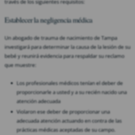
través de los siguientes requisitos:
Establecer la negligencia médica
Un abogado de trauma de nacimiento de Tampa
investigará para determinar la causa de la lesión de su
bebé y reunirá evidencia para respaldar su reclamo
que muestre:
Los profesionales médicos tenían el deber de
proporcionarle a usted y a su recién nacido una
atención adecuada
Violaron ese deber de proporcionar una
adecuada atención actuando en contra de las
prácticas médicas aceptadas de su campo.