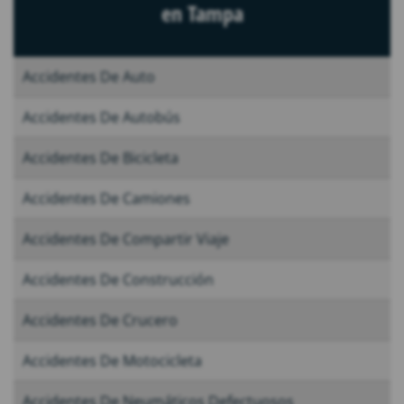
en Tampa
Accidentes De Auto
Accidentes De Autobús
Accidentes De Bicicleta
Accidentes De Camiones
Accidentes De Compartir Viaje
Accidentes De Construcción
Accidentes De Crucero
Accidentes De Motocicleta
Accidentes De Neumáticos Defectuosos