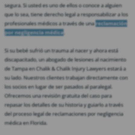
segura. Si usted es uno de ellos o conoce a alguien
que lo sea, tiene derecho legal a responsabilizar a los
profesionales médicos a través de una
reclamación
por negligencia médica
.
Si su bebé sufrió un trauma al nacer y ahora está
discapacitado, un abogado de lesiones al nacimiento
de Tampa en Chalik & Chalik Injury Lawyers estará a
su lado. Nuestros clientes trabajan directamente con
los socios en lugar de ser pasados ​​al paralegal.
Ofrecemos una revisión gratuita del caso para
repasar los detalles de su historia y guiarlo a través
del proceso legal de reclamaciones por negligencia
médica en Florida.