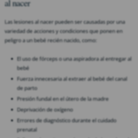
al nacer
Las lesiones al nacer pueden ser causadas por una
variedad de acciones y condiciones que ponen en
peligro a un bebé recién nacido, como:
El uso de fórceps o una aspiradora al entregar al
bebé
Fuerza innecesaria al extraer al bebé del canal
de parto
Presión fundal en el útero de la madre
Deprivación de oxígeno
Errores de diagnóstico durante el cuidado
prenatal