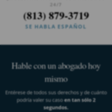
24/7
(813) 879-3719
SE HABLA ESPAÑOL
Hable con un abogado hoy
mismo
Entérese de todos sus derechos y de cuánto
podría valer su caso
en tan sólo 2
segundos.