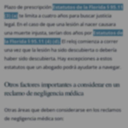
Plazo de prescripción
Estatutos de la Florida § 95.11
(3) (a)
te limita a cuatro años para buscar justicia
legal. En el caso de que una lesión al nacer causara
una muerte injusta, serían dos años por
Estatutos de
la Florida § 95.11 (4) (d).
El reloj comienza a correr
una vez que la lesión ha sido descubierta o debería
haber sido descubierta. Hay excepciones a estos
estatutos que un abogado podrá ayudarte a navegar.
Otros factores importantes a considerar en un
reclamo de negligencia médica
Otras áreas que deben considerarse en los reclamos
de negligencia médica son: