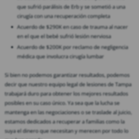
que sufrió parálisis de Erb y se sometió a una
cirugía con una recuperación completa
Acuerdo de $290K en caso de trauma al nacer
en el que el bebé sufrió lesión nerviosa
Acuerdo de $200K por reclamo de negligencia
médica que involucra cirugía lumbar
Si bien no podemos garantizar resultados, podemos
decir que nuestro equipo legal de lesiones de Tampa
trabajará duro para obtener los mejores resultados
posibles en su caso único. Ya sea que la lucha se
mantenga en las negociaciones o se traslade al juicio,
estamos dedicados a recuperar a familias como la
suya el dinero que necesitan y merecen por todo lo