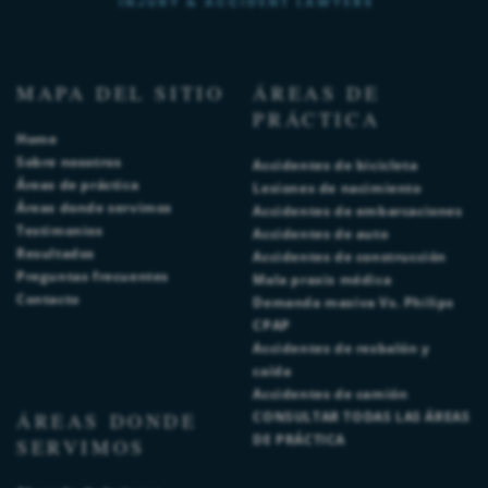
MAPA DEL SITIO
ÁREAS DE
PRÁCTICA
Home
Sobre nosotros
Accidentes de bicicleta
Áreas de práctica
Lesiones de nacimiento
Áreas donde servimos
Accidentes de embarcaciones
Testimonios
Accidentes de auto
Resultados
Accidentes de construcción
Preguntas frecuentes
Mala praxis médica
Contacto
Demanda masiva Vs. Philips
CPAP
Accidentes de resbalón y
caída
Accidentes de camión
ÁREAS DONDE
CONSULTAR TODAS LAS ÁREAS
DE PRÁCTICA
SERVIMOS