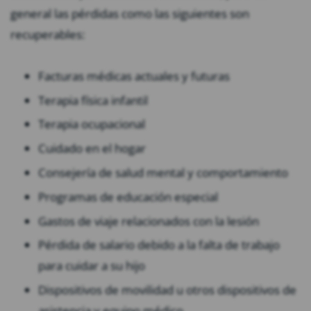
general las pérdidas como las siguientes son
recuperables:
Facturas médicas actuales y futuras
Terapia física infantil
Terapia ocupacional
Cuidado en el hogar
Consejería de salud mental y comportamiento
Programas de educación especial
Gastos de viaje relacionados con la lesión
Pérdida de salario debido a la falta de trabajo
para cuidar a su hijo
Dispositivos de movilidad u otros dispositivos de
asistencia y equipo médico