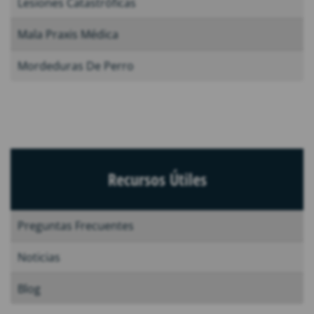
Lesiones Catastróficas
Mala Praxis Médica
Mordeduras De Perro
Recursos Útiles
Preguntas Frecuentes
Noticias
Blog