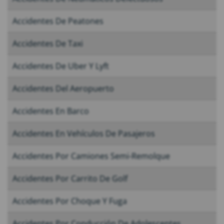
Accidentes De Peatones
Accidentes De Taxi
Accidentes De Uber Y Lyft
Accidentes Del Aeropuerto
Accidentes En Barco
Accidentes En Vehículos De Pasajeros
Accidentes Por Camiones Semi-Remolque
Accidentes Por Carrito De Golf
Accidentes Por Choque Y Fuga
Accidentes Por Conducción De Adolescentes