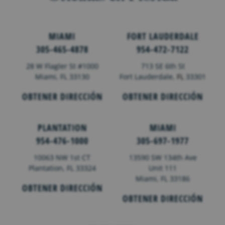
MIAMI
FORT LAUDERDALE
305-465-4878
954-472-7122
28 W Flagler St #1000
713 SE 6th St
Miami, FL 33130
Fort Lauderdale,
FL
33301
OBTENER DIRECCIÓN
OBTENER DIRECCIÓN
PLANTATION
MIAMI
954-476-1000
305-697-1977
10063 NW 1st CT
13590 SW 134th Ave
Plantation, FL 33324
Unit 111
Miami, FL 33186
OBTENER DIRECCIÓN
OBTENER DIRECCIÓN