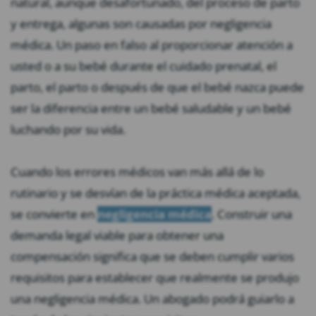
natural, aunque desafortunado, del proceso de parto
y entrega, algunas son causadas por negligencia
médica. Un paso en falso al proporcionar atención a
usted o a su bebé durante el cuidado prenatal, el
parto, el parto o después de que el bebé nazca puede
ser la diferencia entre un bebé saludable y un bebé
luchando por su vida.
Cuando los errores médicos van más allá de lo
rutinario y se desvían de la práctica médica aceptada,
se convierte en
negligencia médica
. Construir una
demanda legal viable para obtener una
compensación significa que se deben cumplir varios
requisitos para establecer que realmente se produjo
una negligencia médica. Un abogado podrá guiarlo a