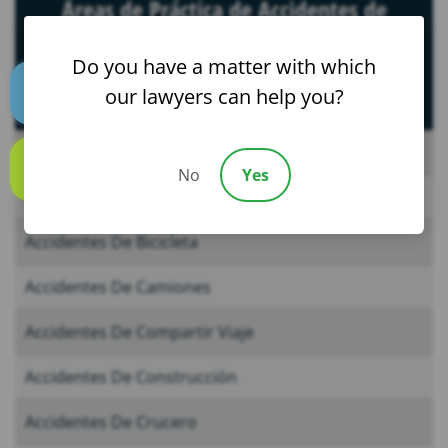
Áreas de Práctica de Accidentes de
taxi
Do you have a matter with which
en Tampa
our lawyers can help you?
Text us
Accidentes De Auto
No
Yes
Call us
Accidentes De Autobús
Accidentes De Bicicleta
Accidentes De Camiones
Accidentes De Compartir Viaje
Accidentes De Construcción
Accidentes De Crucero