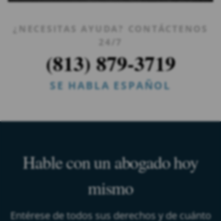
¿NECESITAS AYUDA? CONTÁCTENOS
24/7
(813) 879-3719
SE HABLA ESPAÑOL
Hable con un abogado hoy
mismo
Entérese de todos sus derechos y de cuánto