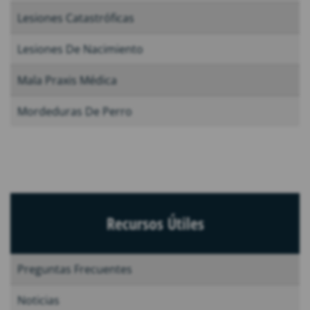
Lesiones Catastróficas
Lesiones De Nacimiento
Mala Praxis Médica
Mordeduras De Perro
Recursos Útiles
Preguntas Frecuentes
Noticias