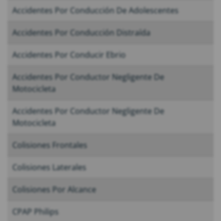
Accidentes Por Conducción De Adolescentes
Accidentes Por Conducción Distraída
Accidentes Por Conducir Ebrio
Accidentes Por Conductor Negligente De
Motocicleta
Accidentes Por Conductor Negligente De
Motocicleta
Colisiones Frontales
Colisiones Laterales
Colisiones Por Alcance
CPAP Philips