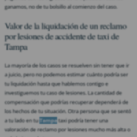
ganamos, no de tu bolsillo al comienzo del caso.
Valor de la liquidación de un reclamo
por lesiones de accidente de taxi de
Tampa
La mayoría de los casos se resuelven sin tener que ir
a juicio, pero no podemos estimar cuánto podría ser
tu liquidación hasta que hablemos contigo e
investiguemos tu caso de lesiones. La cantidad de
compensación que podrías recuperar dependerá de
los hechos de tu situación. Otra persona que se sentó
a tu lado en tu
Tampa
taxi podría tener una
valoración de reclamo por lesiones mucho más alta o