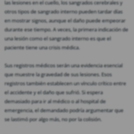
las lesiones en el cuello, los sangrados cerebrales y
otros tipos de sangrado interno pueden tardar días
en mostrar signos, aunque el daño puede empeorar
durante ese tiempo. A veces, la primera indicación de
una lesión como el sangrado interno es que el
paciente tiene una crisis médica.
Sus registros médicos serán una evidencia esencial
que muestre la gravedad de sus lesiones. Esos
registros también establecen un vínculo crítico entre
el accidente y el daño que sufrió. Si espera
demasiado para ir al médico o al hospital de
emergencia, el demandado podría argumentar que
se lastimó por algo más, no por la colisión.