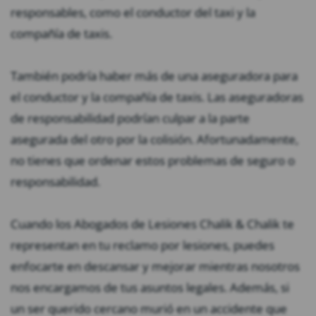
responsables, como el conductor del taxi y la
compañía de taxis.
También podría haber más de una aseguradora para
el conductor y la compañía de taxis. Las aseguradoras
de responsabilidad podrían culpar a la parte
asegurada del otro por la colisión. Afortunadamente,
no tienes que ordenar estos problemas de seguro o
responsabilidad.
Cuando los Abogados de Lesiones Chalik & Chalik te
representan en tu reclamo por lesiones, puedes
enfocarte en descansar y mejorar mientras nosotros
nos encargamos de tus asuntos legales. Además, si
un ser querido cercano murió en un accidente que