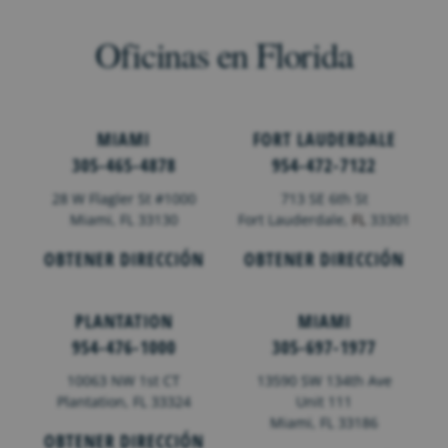
Oficinas en Florida
MIAMI
FORT LAUDERDALE
305-465-4878
954-472-7122
28 W Flagler St #1000
713 SE 6th St
Miami, FL 33130
Fort Lauderdale,
FL
33301
OBTENER DIRECCIÓN
OBTENER DIRECCIÓN
PLANTATION
MIAMI
954-476-1000
305-697-1977
10063 NW 1st CT
13590 SW 134th Ave
Plantation, FL 33324
Unit 111
Miami, FL 33186
OBTENER DIRECCIÓN