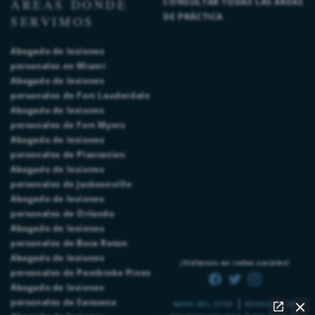
ÁREAS DONDE
CONSULTAR TODAS LAS ÁREAS
DE PRÁCTICA
SERVIMOS
Abogado de lesiones
personales en Miami
Abogado de lesiones
personales de Fort Lauderdale
Abogado de lesiones
personales de Fort Myers
Abogado de lesiones
personales de Plantation
Abogado de lesiones
personales de Jacksonville
Abogado de lesiones
personales de Orlando
Abogado de lesiones
personales de Boca Raton
Abogado de lesiones
¡Visítenos en redes sociales!
personales de Pembroke Pines
Abogado de lesiones
|
personales de Sarasota
MAPA DEL SITIO
RENUNCIA DE
|