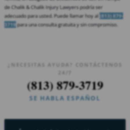
de Chalik & Chalik Injury Lawyers podría ser
adecuado para usted. Puede llamar hoy al
(813) 879-
3719
para una consulta gratuita y sin compromiso.
¿NECESITAS AYUDA? CONTÁCTENOS
24/7
(813) 879-3719
SE HABLA ESPAÑOL