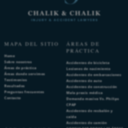
MAPA DEL SITIO
ÁREAS DE
PRÁCTICA
Home
Sobre nosotros
Accidentes de bicicleta
Áreas de práctica
Lesiones de nacimiento
Áreas donde servimos
Accidentes de embarcaciones
Testimonios
Accidentes de auto
Resultados
Accidentes de construcción
Preguntas frecuentes
Mala praxis médica
Contacto
Demanda masiva Vs. Philips
CPAP
Accidentes de resbalón y
caída
Accidentes de camión