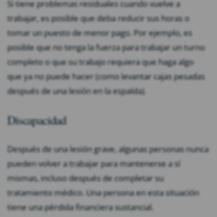
Si tiene problemas residuales cuando vuelve a
trabajar, es posible que deba reducir sus horas o
tomar un puesto de menor pago. Por ejemplo, es
posible que no tenga la fuerza para trabajar un turno
completo o que su trabajo requiera que haga algo
que ya no puede hacer (como levantar cajas pesadas
después de una lesión en la espalda).
Discapacidad
Después de una lesión grave, algunas personas nunca
pueden volver a trabajar para mantenerse a sí
mismas, incluso después de completar su
tratamiento médico. Una persona en esta situación
tiene una pérdida financiera sustancial.