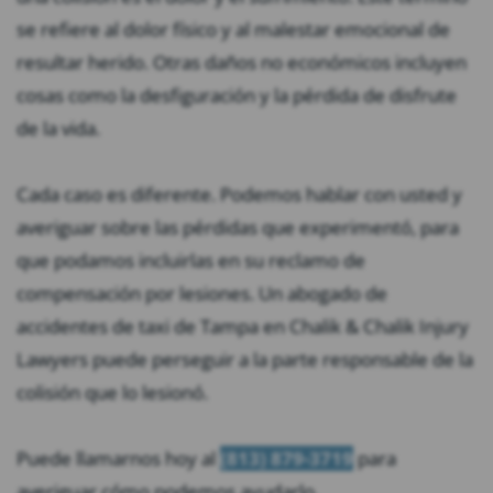
se refiere al dolor físico y al malestar emocional de
resultar herido. Otras daños no económicos incluyen
cosas como la desfiguración y la pérdida de disfrute
de la vida.
Cada caso es diferente. Podemos hablar con usted y
averiguar sobre las pérdidas que experimentó, para
que podamos incluirlas en su reclamo de
compensación por lesiones. Un abogado de
accidentes de taxi de Tampa en Chalik & Chalik Injury
Lawyers puede perseguir a la parte responsable de la
colisión que lo lesionó.
Puede llamarnos hoy al
(813) 879-3719
para
averiguar cómo podemos ayudarlo.