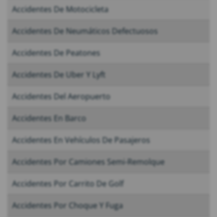
Accidentes De Motocicleta
Accidentes De Neumáticos Defectuosos
Accidentes De Peatones
Accidentes De Uber Y Lyft
Accidentes Del Aeropuerto
Accidentes En Barco
Accidentes En Vehículos De Pasajeros
Accidentes Por Camiones Semi-Remolque
Accidentes Por Carrito De Golf
Accidentes Por Choque Y Fuga