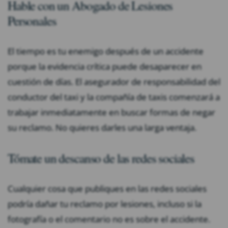
Hable con un Abogado de Lesiones
Personales
El tiempo es tu enemigo después de un accidente
porque la evidencia crítica puede desaparecer en
cuestión de días. El asegurador de responsabilidad del
conductor del taxi y la compañía de taxis comenzará a
trabajar inmediatamente en buscar formas de negar
su reclamo. No quieres darles una larga ventaja.
Tómate un descanso de las redes sociales
Cualquier cosa que publiques en las redes sociales
podría dañar tu reclamo por lesiones, incluso si la
fotografía o el comentario no es sobre el accidente.