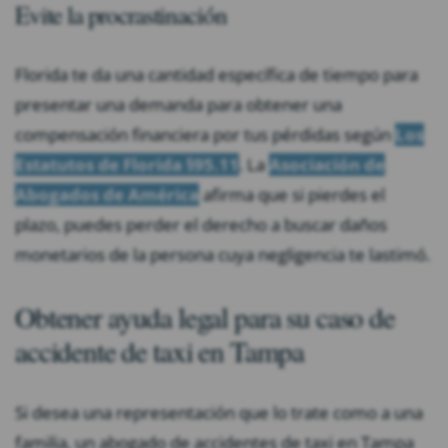
Evite la procrastinación
Florida te da una cantidad específica de tiempo para
presentar una demanda para obtener una
compensación financiera por tus pérdidas según
Los
Estatutos de Florida §95.11
. La
Asociación de
Abogados de América
afirma que si pierdes el
plazo, puedes perder el derecho a buscar daños
monetarios de la persona cuya negligencia te lastimó.
Obtener ayuda legal para su caso de
accidente de taxi en Tampa
Si desea una representación que lo trate como a una
familia, un abogado de accidentes de taxi en Tampa