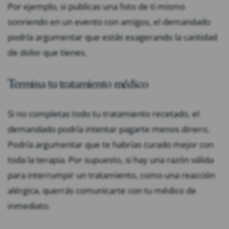
Por ejemplo, si publicas una foto de ti mismo
sonriendo en un evento con amigos, el demandado
podría argumentar que estás exagerando la cantidad
de dolor que tienes.
Termina tu tratamiento médico
Si no completas todo tu tratamiento recetado, el
demandado podría intentar pagarte menos dinero.
Podría argumentar que te habrías curado mejor con
toda la terapia. Por supuesto, si hay una razón válida
para interrumpir un tratamiento, como una reacción
alérgica, querrás comunicarte con tu médico de
inmediato.