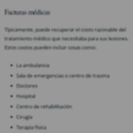
Facturas médicas
Típicamente, puede recuperar el costo razonable del
tratamiento médico que necesitaba para sus lesiones.
Estos costos pueden incluir cosas como:
La ambulancia
Sala de emergencias o centro de trauma
Doctores
Hospital
Centro de rehabilitación
Cirugía
Terapia física