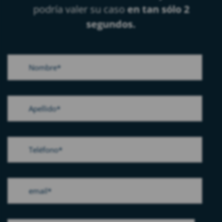
podría valer su caso
en tan sólo 2
segundos.