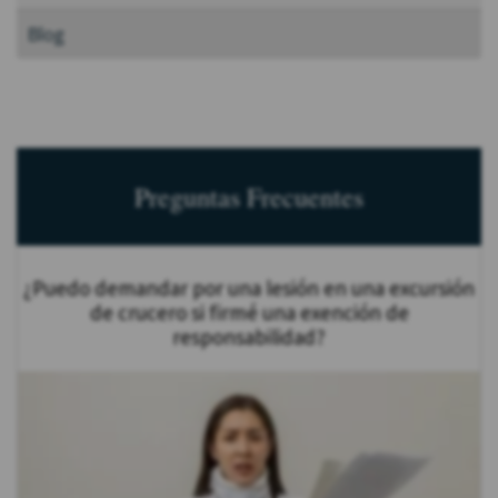
Blog
Preguntas Frecuentes
¿Puedo demandar por una lesión en una excursión
de crucero si firmé una exención de
responsabilidad?