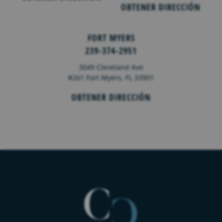
OBTENER DIRECCIÓN
FORT MYERS
239-374-2951
3049 Cleveland Ave
#261 Fort Myers, FL 33901
OBTENER DIRECCIÓN