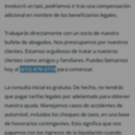
involucró un taxi, podríamos ir tras una compensación
adicional en nombre de los beneficiarios legales.
Trabajarás directamente con un socio de nuestro
bufete de abogados. Nos preocupamos por nuestros
clientes. Estamos orgullosos de tratar a nuestros
clientes como amigos y familiares. Puedes llamarnos
hoy al
(813) 879-3719
para comenzar.
La consulta inicial es gratuita. De hecho, no tendrás
que pagar tarifas legales por adelantado para obtener
nuestra ayuda. Manejamos casos de accidentes de
automóvil, incluidos los choques de taxis, en una base
de honorarios contingentes. Esto significa que nos
pagamos con los ingresos de la liquidación cuando