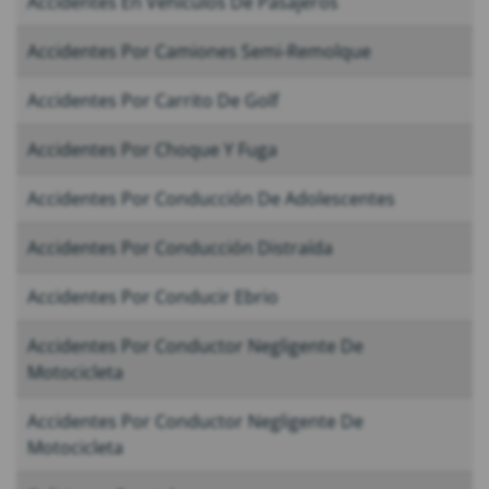
Accidentes En Vehículos De Pasajeros
Accidentes Por Camiones Semi-Remolque
Accidentes Por Carrito De Golf
Accidentes Por Choque Y Fuga
Accidentes Por Conducción De Adolescentes
Accidentes Por Conducción Distraída
Accidentes Por Conducir Ebrio
Accidentes Por Conductor Negligente De
Motocicleta
Accidentes Por Conductor Negligente De
Motocicleta