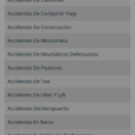
Accidentes De Camiones
Accidentes De Compartir Viaje
Accidentes De Construcción
Accidentes De Motocicleta
Accidentes De Neumáticos Defectuosos
Accidentes De Peatones
Accidentes De Taxi
Accidentes De Uber Y Lyft
Accidentes Del Aeropuerto
Accidentes En Barco