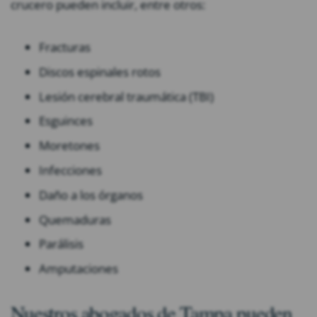
crucero pueden incluir, entre otros:
Fracturas
Discos espinales rotos
Lesión cerebral traumática (TBI)
Esguinces
Moretones
Infecciones
Daño a los órganos
Quemaduras
Parálisis
Amputaciones
Nuestros abogados de Tampa pueden