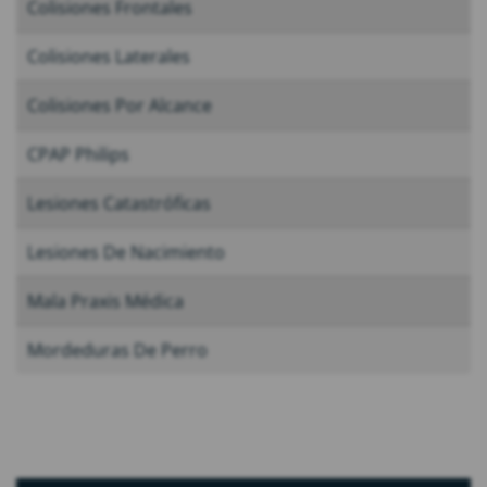
Colisiones Frontales
Colisiones Laterales
Colisiones Por Alcance
CPAP Philips
Lesiones Catastróficas
Lesiones De Nacimiento
Mala Praxis Médica
Mordeduras De Perro