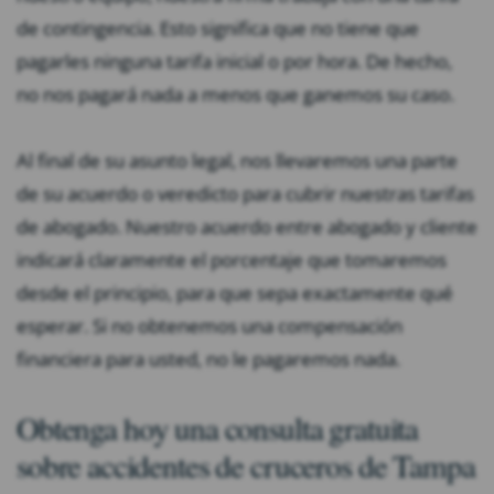
de contingencia. Esto significa que no tiene que
pagarles ninguna tarifa inicial o por hora. De hecho,
no nos pagará nada a menos que ganemos su caso.
Al final de su asunto legal, nos llevaremos una parte
de su acuerdo o veredicto para cubrir nuestras tarifas
de abogado. Nuestro acuerdo entre abogado y cliente
indicará claramente el porcentaje que tomaremos
desde el principio, para que sepa exactamente qué
esperar. Si no obtenemos una compensación
financiera para usted, no le pagaremos nada.
Obtenga hoy una consulta gratuita
sobre accidentes de cruceros de Tampa