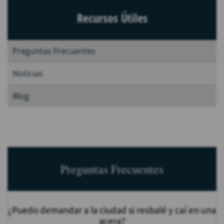
Recursos Útiles
Preguntas Frecuentes
Noticias
Blog
Preguntas Frecuentes
¿Puedo demandar a la ciudad si resbalé y caí en una
acera?