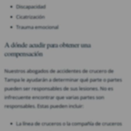
Discapacidad
Cicatrización
Trauma emocional
A dónde acudir para obtener una
compensación
Nuestros abogados de accidentes de crucero de
Tampa le ayudarán a determinar qué parte o partes
pueden ser responsables de sus lesiones. No es
infrecuente encontrar que varias partes son
responsables. Estas pueden incluir:
La línea de cruceros o la compañía de cruceros