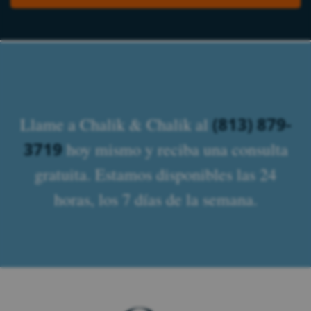
(813) 879-
Llame a Chalik & Chalik al
3719
hoy mismo y reciba una consulta
gratuita. Estamos disponibles las 24
horas, los 7 días de la semana.