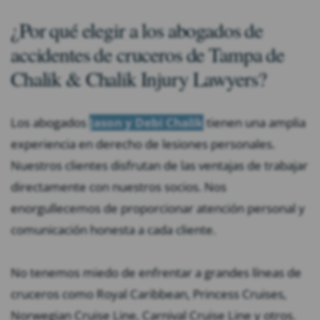
¿Por qué elegir a los abogados de
accidentes de cruceros de Tampa de
Chalik & Chalik Injury Lawyers?
Los abogados
Jason y Debi Chalik
tienen una amplia
experiencia en derecho de lesiones personales.
Nuestros clientes disfrutan de las ventajas de trabajar
directamente con nuestros socios. Nos
enorgullecemos de proporcionar atención personal y
comunicación honesta a cada cliente.
No tenemos miedo de enfrentar a grandes líneas de
cruceros como Royal Caribbean, Princess Cruises,
Norwegian Cruise Line, Carnival Cruise Line y otros.