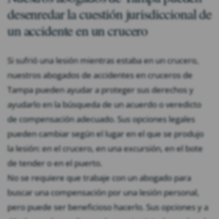
desenredar la cuestión jurisdiccional de
un accidente en un crucero
Si sufrió una lesión mientras estaba en un crucero,
nuestros abogados de accidentes en cruceros de
Tampa pueden ayudar a proteger sus derechos y
ayudarlo en la búsqueda de un acuerdo o veredicto
de compensación adecuado. Sus opciones legales
pueden cambiar según el lugar en el que se produjo
la lesión: en el crucero, en una excursión, en el bote
de tender o en el puerto.
No se requiere que trabaje con un abogado para
buscar una compensación por una lesión personal,
pero puede ser beneficioso hacerlo. Sus opciones y a