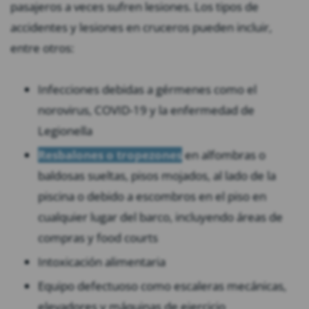
pasajeros a veces sufren lesiones. Los tipos de
accidentes y lesiones en cruceros pueden incluir,
entre otros:
Infecciones debidas a gérmenes como el
norovirus, COVID-19 y la enfermedad de
Legionella
Resbalones o tropezones
en alfombras o
baldosas sueltas, pisos mojados, al lado de la
piscina o debido a escombros en el piso en
cualquier lugar del barco, incluyendo áreas de
compras y food courts
Intoxicación alimentaria
Equipo defectuoso como escaleras mecánicas,
elevadores y máquinas de ejercicio