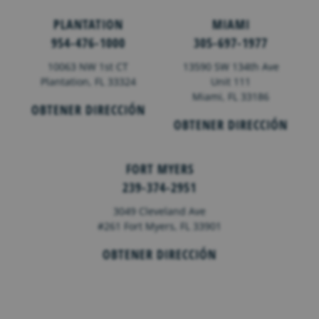
PLANTATION
MIAMI
954-476-1000
305-697-1977
10063 NW 1st CT
13590 SW 134th Ave
Plantation, FL 33324
Unit 111
Miami, FL 33186
OBTENER DIRECCIÓN
OBTENER DIRECCIÓN
FORT MYERS
239-374-2951
3049 Cleveland Ave
#261 Fort Myers, FL 33901
OBTENER DIRECCIÓN