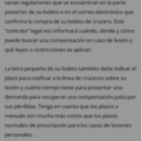
varias regulaciones que se encuentran en la parte
posterior de su boleto o en el correo electrónico que
confirma la compra de su boleto de crucero. Este
“contrato” legal nos informará cuándo, dónde y cómo
puede buscar una compensación en caso de lesión y
qué leyes o restricciones se aplican.
La letra pequeña de su boleto también debe indicar el
plazo para notificar a la línea de cruceros sobre su
lesión y cuánto tiempo tiene para presentar una
demanda para recuperar una compensación justa por
sus pérdidas. Tenga en cuenta que los plazos a
menudo son mucho más cortos que los plazos
normales de prescripción para los casos de lesiones
personales.