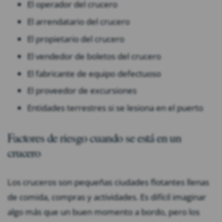
El operador del crucero
El arrendatario del crucero
El propietario del crucero
El vendedor de boletos del crucero
El fabricante de equipo defectuoso
El proveedor de excursiones
Entidades terrestres si se lesiona en el puerto
Factores de riesgo cuando se está en un
crucero
Los cruceros son pequeñas ciudades flotantes llenas
de comida, compras y actividades. Es difícil imaginar
algo más que un buen momento a bordo, pero los