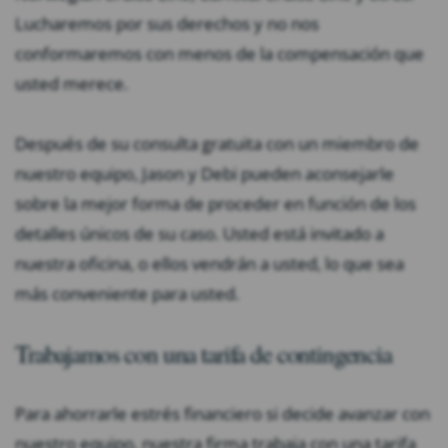
Lucharemos por sus derechos y no nos
conformaremos con menos de la compensación que
usted merece.
Después de su consulta gratuita con un miembro de
nuestro equipo, Jason y Debi pueden aconsejarle
sobre la mejor forma de proceder en función de los
detalles únicos de su caso. Usted está invitado a
nuestra oficina, o ellos vendrán a usted, lo que sea
más conveniente para usted.
Trabajamos con una tarifa de contingencia
Para ahorrarle estrés financiero si decide avanzar con
nuestro equipo, nuestra firma trabaja con una tarifa