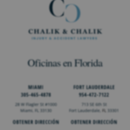
Oficinas en Florida
MIAMI
FORT LAUDERDALE
305-465-4878
954-472-7122
28 W Flagler St #1000
713 SE 6th St
Miami, FL 33130
Fort Lauderdale,
FL
33301
OBTENER DIRECCIÓN
OBTENER DIRECCIÓN