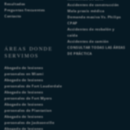
Resultados
Accidentes de construcción
Preguntas frecuentes
Mala praxis médica
Contacto
Demanda masiva Vs. Philips
CPAP
Accidentes de resbalón y
caída
Accidentes de camión
ÁREAS DONDE
CONSULTAR TODAS LAS ÁREAS
DE PRÁCTICA
SERVIMOS
Abogado de lesiones
personales en Miami
Abogado de lesiones
personales de Fort Lauderdale
Abogado de lesiones
personales de Fort Myers
Abogado de lesiones
personales de Plantation
Abogado de lesiones
personales de Jacksonville
Abogado de lesiones