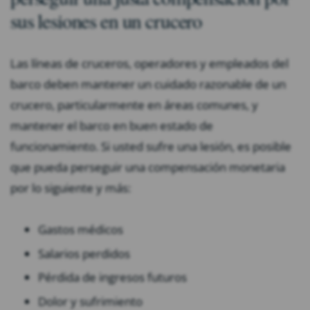
sus lesiones en un crucero
Las líneas de cruceros, operadores y empleados del
barco deben mantener un cuidado razonable de un
crucero, particularmente en áreas comunes, y
mantener el barco en buen estado de
funcionamiento. Si usted sufre una lesión, es posible
que pueda perseguir una compensación monetaria
por lo siguiente y más:
Gastos médicos
Salarios perdidos
Pérdida de ingresos futuros
Dolor y sufrimiento