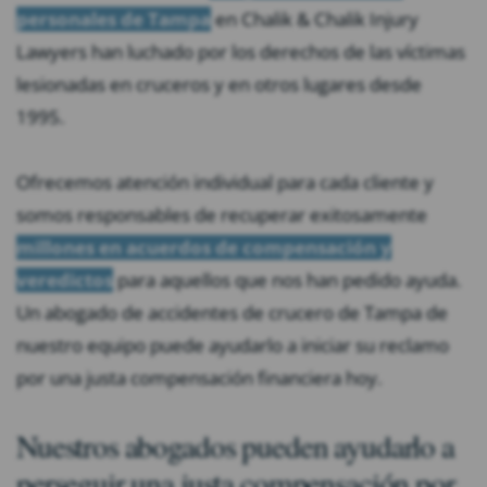
personales de Tampa
en Chalik & Chalik Injury
Lawyers han luchado por los derechos de las víctimas
lesionadas en cruceros y en otros lugares desde
1995.
Ofrecemos atención individual para cada cliente y
somos responsables de recuperar exitosamente
millones en acuerdos de compensación y
veredictos
para aquellos que nos han pedido ayuda.
Un abogado de accidentes de crucero de Tampa de
nuestro equipo puede ayudarlo a iniciar su reclamo
por una justa compensación financiera hoy.
Nuestros abogados pueden ayudarlo a
perseguir una justa compensación por