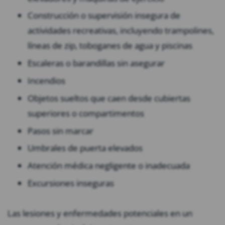
Construcción o supervisión insegura de
actividades recreativas, incluyendo trampolines,
líneas de zip, toboganes de agua y piscinas
Escaleras o barandillas sin asegurar
Incendios
Objetos sueltos que caen desde cubiertas
superiores o compartimentos
Pasos sin marcar
Umbrales de puerta elevados
Atención médica negligente o inadecuada
Excursiones inseguras
Las lesiones y enfermedades potenciales en un