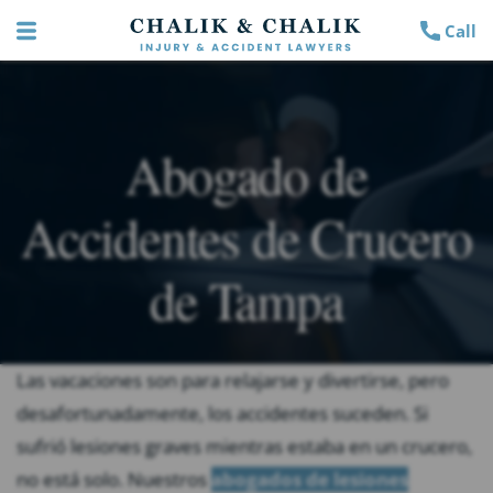
Call
Abogado de
Accidentes de Crucero
de Tampa
Las vacaciones son para relajarse y divertirse, pero
desafortunadamente, los accidentes suceden. Si
sufrió lesiones graves mientras estaba en un crucero,
no está solo. Nuestros
abogados de lesiones