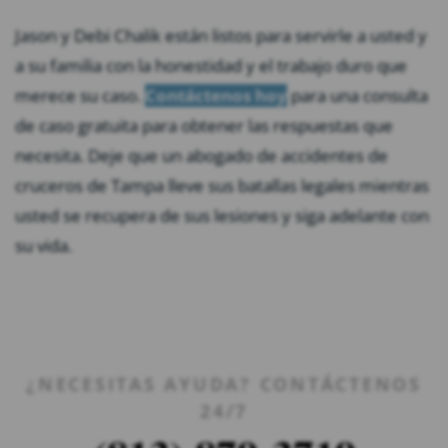
Jason y Debi Chalik están listos para servirle a usted y
a su familia con la honestidad y el trabajo duro que
merece su caso.
Contáctenos hoy
para una consulta
de caso gratuita para obtener las respuestas que
necesita. Deje que un abogado de accidentes de
cruceros de Tampa lleve sus batallas legales mientras
usted se recupera de sus lesiones y siga adelante con
su vida.
¿NECESITAS AYUDA? CONTÁCTENOS
24/7