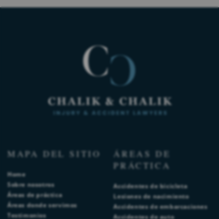
MAPA DEL SITIO
ÁREAS DE
PRÁCTICA
Home
Sobre nosotros
Accidentes de bicicleta
Áreas de práctica
Lesiones de nacimiento
Áreas donde servimos
Accidentes de embarcaciones
Testimonios
Accidentes de auto