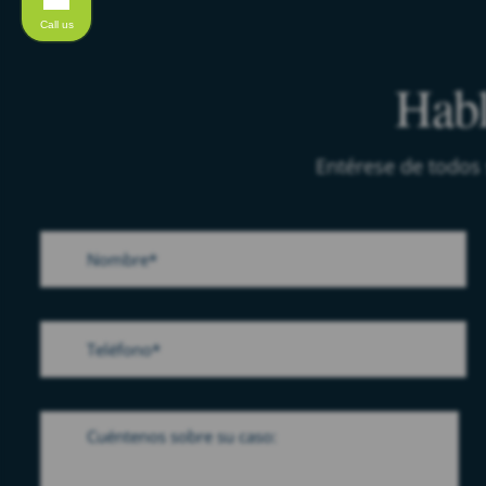
Call us
Habl
Entérese de todos