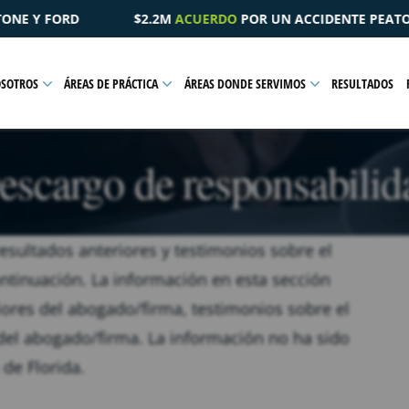
DO
POR UN ACCIDENTE PEATONAL QUE RESULTÓ EN UNA LESIÓ
OSOTROS
ÁREAS DE PRÁCTICA
ÁREAS DONDE SERVIMOS
RESULTADOS
escargo de responsabilid
resultados anteriores y testimonios sobre el
ontinuación. La información en esta sección
iores del abogado/firma, testimonios sobre el
del abogado/firma. La información no ha sido
de Florida.