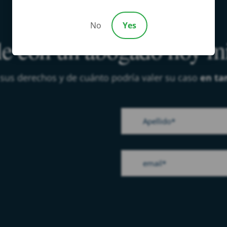
No
Yes
e con un abogado hoy 
 sus derechos y de cuánto podría valer su caso
en ta