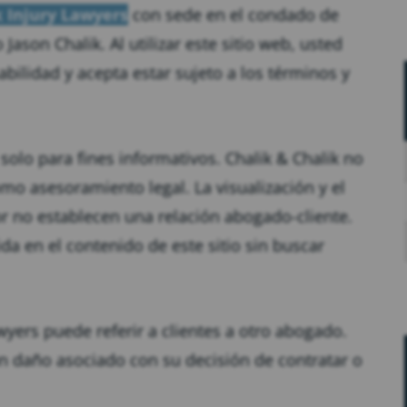
k Injury Lawyers
con sede en el condado de
ason Chalik. Al utilizar este sitio web, usted
ilidad y acepta estar sujeto a los términos y
solo para fines informativos. Chalik & Chalik no
mo asesoramiento legal. La visualización y el
ior no establecen una relación abogado-cliente.
a en el contenido de este sitio sin buscar
wyers puede referir a clientes a otro abogado.
n daño asociado con su decisión de contratar o