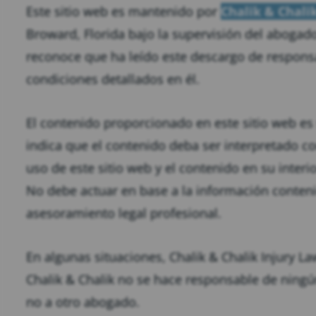
Este sitio web es mantenido por
Chalik & Chali
Broward, Florida bajo la supervisión del abogado J
reconoce que ha leído este descargo de responsab
condiciones detallados en él.
El contenido proporcionado en este sitio web es 
indica que el contenido deba ser interpretado co
uso de este sitio web y el contenido en su inter
No debe actuar en base a la información contenid
asesoramiento legal profesional.
En algunas situaciones, Chalik & Chalik Injury La
Chalik & Chalik no se hace responsable de ningú
no a otro abogado.