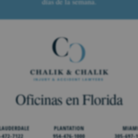
días de la semana.
Oficinas en Florida
 LAUDERDALE
PLANTATION
MIAM
-472-7122
954-476-1000
305-697-