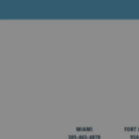
MIAMI
FORT
305-465-4878
954