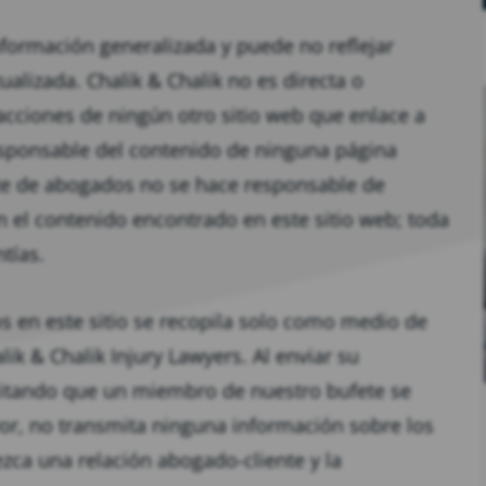
nformación generalizada y puede no reflejar
alizada. Chalik & Chalik no es directa o
acciones de ningún otro sitio web que enlace a
responsable del contenido de ninguna página
fete de abogados no se hace responsable de
 el contenido encontrado en este sitio web; toda
tías.
os en este sitio se recopila solo como medio de
k & Chalik Injury Lawyers. Al enviar su
licitando que un miembro de nuestro bufete se
or, no transmita ninguna información sobre los
ezca una relación abogado-cliente y la