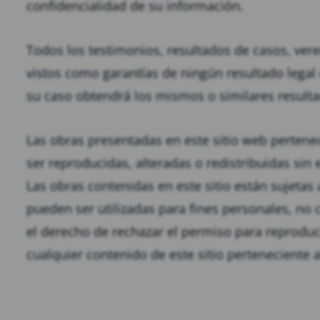
confidencialidad de su información.
Todos los testimonios, resultados de casos, ver
vistos como garantías de ningún resultado legal
su caso obtendrá los mismos o similares resulta
Las obras presentadas en este sitio web pertene
ser reproducidas, alteradas o redistribuidas sin 
Las obras contenidas en este sitio están sujetas 
pueden ser utilizadas para fines personales, no 
el derecho de rechazar el permiso para reproducir
cualquier contenido de este sitio perteneciente 