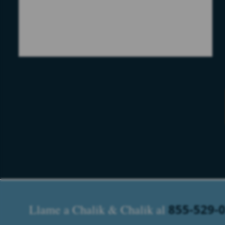
Please leave this field empty.
855-529-
Llame a Chalik & Chalik al