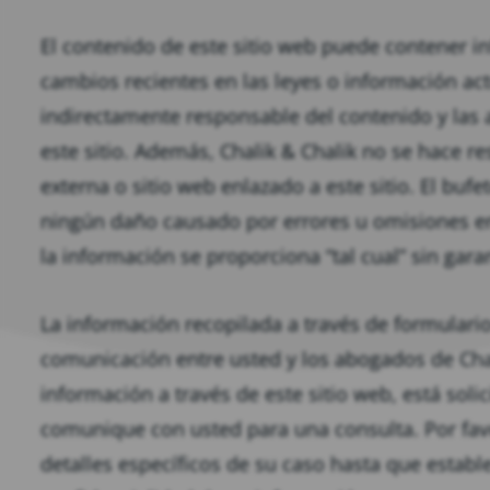
El contenido de este sitio web puede contener i
cambios recientes en las leyes o información actu
indirectamente responsable del contenido y las 
este sitio. Además, Chalik & Chalik no se hace 
externa o sitio web enlazado a este sitio. El bu
ningún daño causado por errores u omisiones en
la información se proporciona “tal cual” sin garan
La información recopilada a través de formulari
comunicación entre usted y los abogados de Chali
información a través de este sitio web, está so
comunique con usted para una consulta. Por fav
detalles específicos de su caso hasta que establ