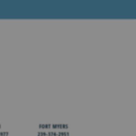
I
FORT MYERS
1977
239-374-2951