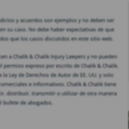
edictos y acuerdos son ejemplos y no deben ser
 en su caso. No debe haber expectativas de que
dos que los casos discutidos en este sitio web.
cen a Chalik & Chalik Injury Lawyers y no pueden
el permiso expreso por escrito de Chalik & Chalik.
a la Ley de Derechos de Autor de EE. UU. y solo
comerciales e informativos. Chalik & Chalik tiene
, distribuir, transmitir o utilizar de otra manera
al bufete de abogados.