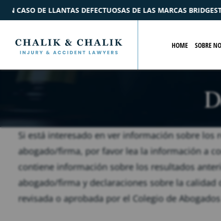
AS DE LAS MARCAS BRIDGESTONE Y FORD
$2.2M
ACUER
HOME
SOBRE N
D
Si está interesado en ver información sobre los 
abogado/firma, por favor lea la información a c
contiene información sobre los resultados anter
abogado/firma y declaraciones sobre la calidad 
revisada o aprobada por el Colegio de Abogados 