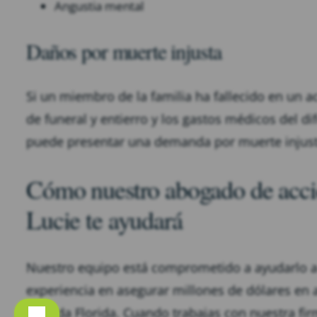
Angustia mental
Daños por muerte injusta
Si un miembro de la familia ha fallecido en un a
de funeral y entierro y los gastos médicos del 
puede presentar una demanda por muerte injus
Cómo nuestro abogado de accide
Lucie te ayudará
Nuestro equipo está comprometido a ayudarlo 
experiencia en asegurar millones de dólares en 
en toda Florida. Cuando trabajas con nuestra fi