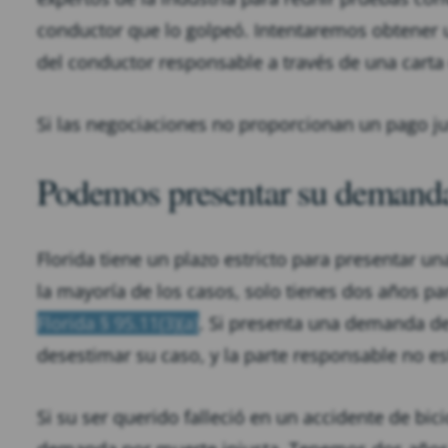
conductor que lo golpeó. Intentaremos obtener u
del conductor responsable a través de una cart
Si las negociaciones no proporcionan un pago 
Podemos presentar su demanda 
Florida tiene un plazo estricto para presentar u
la mayoría de los casos, solo tienes dos años par
Florida § 95.11(3)(a)
. Si presenta una demanda des
desestimar su caso, y la parte responsable no e
Si su ser querido falleció en un accidente de bi