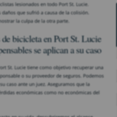
clistas lesionados en todo Port St. Lucie.
daños que sufrió a causa de la colisión.
strar la culpa de la otra parte.
de bicicleta en Port St. Lucie
ensables se aplican a su caso
ort St. Lucie tiene como objetivo recuperar una
esponsable o su proveedor de seguros. Podemos
 su caso ante un juez. Aseguramos que la
pérdidas económicas como no económicas del