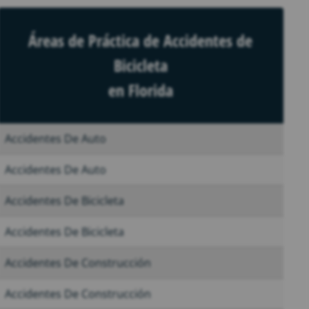
Áreas de Práctica de Accidentes de
Bicicleta
en Florida
Accidentes De Auto
Accidentes De Auto
Accidentes De Bicicleta
Accidentes De Bicicleta
Accidentes De Construcción
Accidentes De Construcción