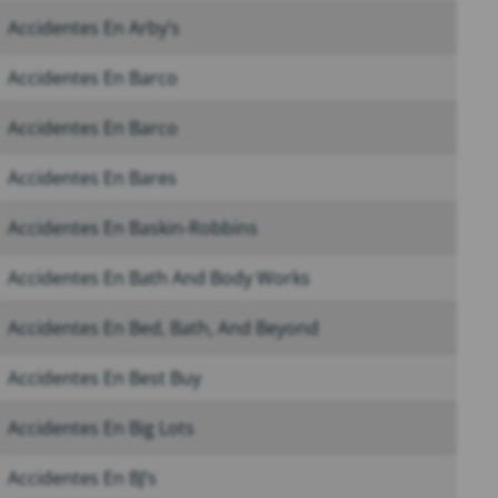
Accidentes En Arby’s
Accidentes En Barco
Accidentes En Barco
Accidentes En Bares
Accidentes En Baskin-Robbins
Accidentes En Bath And Body Works
Accidentes En Bed, Bath, And Beyond
Accidentes En Best Buy
Accidentes En Big Lots
Accidentes En BJ’s