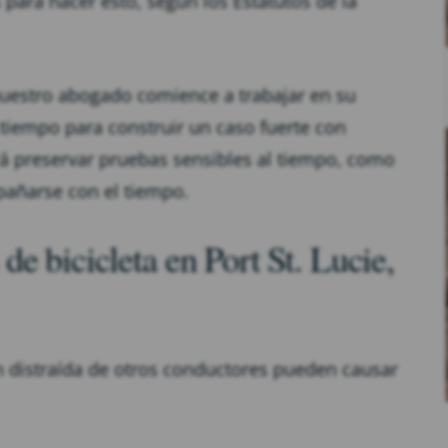
ara hacer esto, según los Estatutos de la
nuestro abogado comience a trabajar en su
empo para construir un caso fuerte con
á preservar pruebas sensibles al tiempo, como
mpañarse con el tiempo.
e bicicleta en Port St. Lucie,
ión distraída de otros conductores pueden causar