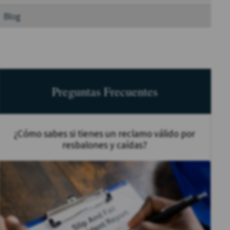
Blog
Preguntas Frecuentes
¿Cómo sabes si tienes un reclamo válido por
resbalones y caídas?