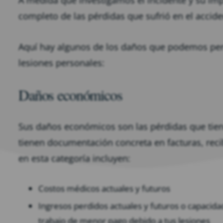
A medida que investigamos el incidente y su imp
completo de las pérdidas que sufrió en el accide
Aquí hay algunos de los daños que podemos per
lesiones personales:
Daños económicos
Sus daños económicos son las pérdidas que tien
tienen documentación concreta en facturas, reci
en esta categoría incluyen:
Costos médicos actuales y futuros
Ingresos perdidos actuales y futuros o capacida
trabajo de menor pago debido a tus lesiones