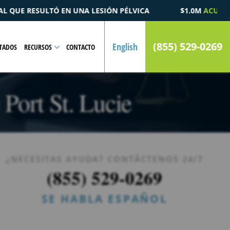
A
$1.0M
ACUERDO
POR UN CASO DE MUERTE POR ACCID
(855) 529-0269
English
TADOS
RECURSOS
CONTACTO
Port St. Lucie
¿NECESITAS AYUDA? CONTÁCTENOS 24/7
(855) 529-0269
SE HABLA ESPAÑOL