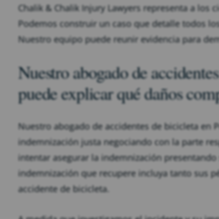
Chalik & Chalik Injury Lawyers representa a los ci
Podemos construir un caso que detalle todos los 
Nuestro equipo puede reunir evidencia para demo
Nuestro abogado de accidentes 
puede explicar qué daños comp
Nuestro abogado de accidentes de bicicleta en P
indemnización justa negociando con la parte r
intentar asegurar la indemnización presentando
indemnización que recupere incluya tanto sus 
accidente de bicicleta.