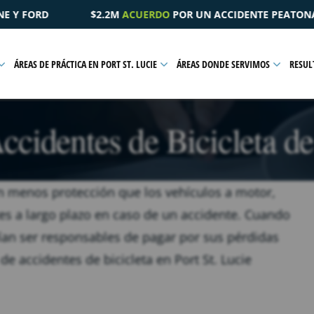
N ACCIDENTE PEATONAL QUE RESULTÓ EN UNA LESIÓN PÉLVIC
ÁREAS DE PRÁCTICA EN PORT ST. LUCIE
ÁREAS DONDE SERVIMOS
RESUL
cidentes de Bicicleta de 
n menos protección que los vehículos a motor,
ntes a largo plazo en caso de un accidente. Cuando
rían ser responsables de pagar por sus pérdidas
e accidentes de bicicleta en Port St. Lucie