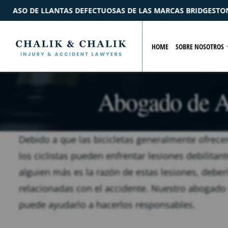
AS MARCAS BRIDGESTONE Y FORD
$2.2M
ACUERDO
POR U
HOME
SOBRE NOSOTROS
Abogado de Ac
Debido a que las bicicletas generalmente ofrece
los ciclistas pueden enfrentar lesiones debilita
alguien más es la razón de estas lesiones, debe
relacionadas con el accidente. Nuestro abogado d
puede ayudarlo a hacerlos responsables.