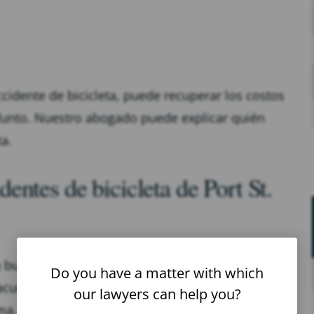
ccidente de bicicleta, puede recuperar los costos
difunto. Nuestro abogado puede explicar quién
ta.
ntes de bicicleta de Port St.
a buscar una compensación justa. Tenemos
Do you have a matter with which
acuerdos para víctimas de lesiones personales
our lawyers can help you?
rma, nosotros nos encargaremos de todos los