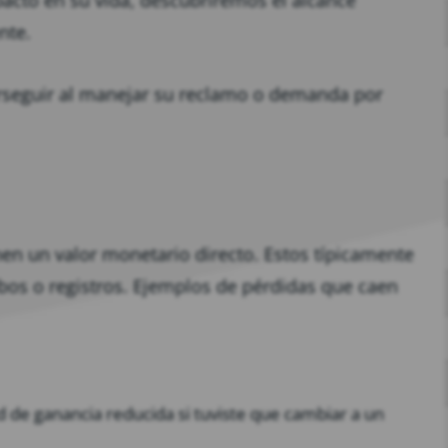
acto en su vida, descubriremos el alcance
nte.
seguir al manejar su reclamo o demanda por
en un valor monetario directo. Estos típicamente
bos o registros. Ejemplos de pérdidas que caen
d de ganancia reducida si tuviste que cambiar a un