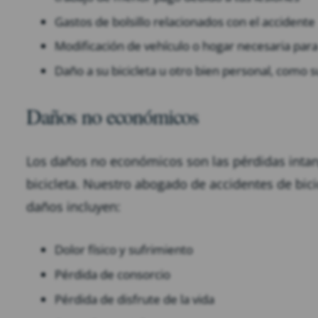
Gastos de bolsillo relacionados con el accidente
Modificación de vehículo o hogar necesaria pa
Daño a su bicicleta u otro bien personal, como s
Daños no económicos
Los daños no económicos son las pérdidas intang
bicicleta. Nuestro abogado de accidentes de bici
daños incluyen:
Dolor físico y sufrimiento
Pérdida de consorcio
Pérdida de disfrute de la vida