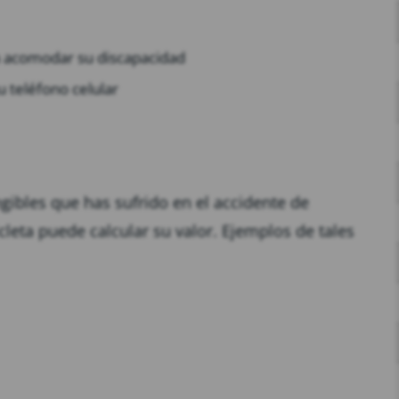
ra acomodar su discapacidad
u teléfono celular
ibles que has sufrido en el accidente de
cleta puede calcular su valor. Ejemplos de tales