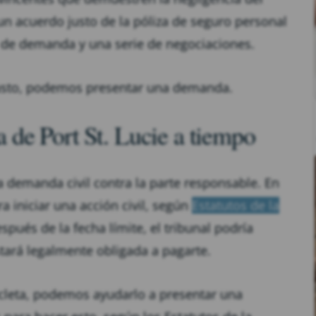
n acuerdo justo de la póliza de seguro personal
a de demanda y una serie de negociaciones.
justo, podemos presentar una demanda.
de Port St. Lucie a tiempo
na demanda civil contra la parte responsable. En
a iniciar una acción civil, según
Estatutos de la
pués de la fecha límite, el tribunal podría
stará legalmente obligada a pagarte.
cicleta, podemos ayudarlo a presentar una