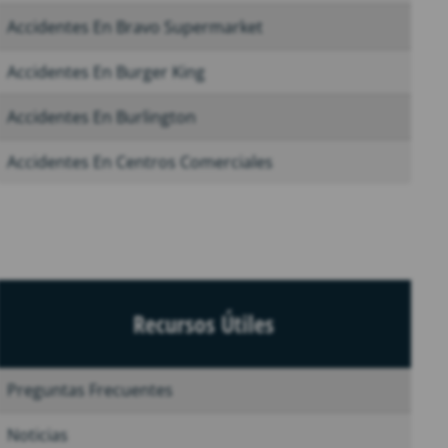
Accidentes En Bravo Supermarket
Accidentes En Burger King
Accidentes En Burlington
Accidentes En Centros Comerciales
Recursos Útiles
Preguntas Frecuentes
Noticias