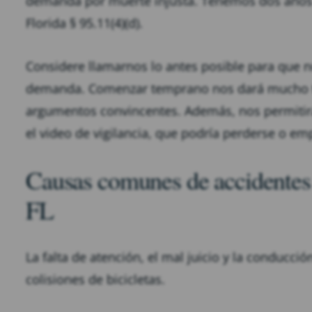
demanda por muerte injusta. Tenemos dos años p
Florida § 95.11(4)(d).
Considere llamarnos lo antes posible para que 
demanda. Comenzar temprano nos dará mucho ti
argumentos convincentes. Además, nos permitir
el video de vigilancia, que podría perderse o e
Causas comunes de accidentes d
FL
La falta de atención, el mal juicio y la conducc
colisiones de bicicletas.