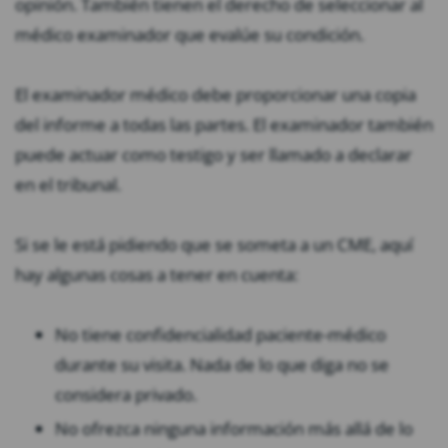
opinión. También tienen el derecho de seleccionar al
médico examinador que evalúe su condición.
El examinador médico debe proporcionar una copia
del informe a todas las partes. El examinador también
puede actuar como testigo y ser llamado a declarar
en el tribunal.
Si se le está pidiendo que se someta a un CME, aquí
hay algunas cosas a tener en cuenta:
No tiene confidencialidad paciente-médico
durante su visita. Nada de lo que diga no se
considera privado.
No ofrezca ninguna información más allá de lo