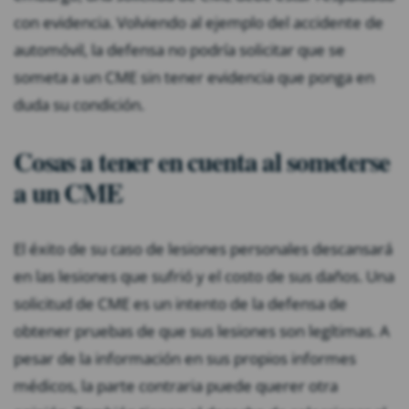
con evidencia. Volviendo al ejemplo del accidente de
automóvil, la defensa no podría solicitar que se
someta a un CME sin tener evidencia que ponga en
duda su condición.
Cosas a tener en cuenta al someterse
a un CME
El éxito de su caso de lesiones personales descansará
en las lesiones que sufrió y el costo de sus daños. Una
solicitud de CME es un intento de la defensa de
obtener pruebas de que sus lesiones son legítimas. A
pesar de la información en sus propios informes
médicos, la parte contraria puede querer otra