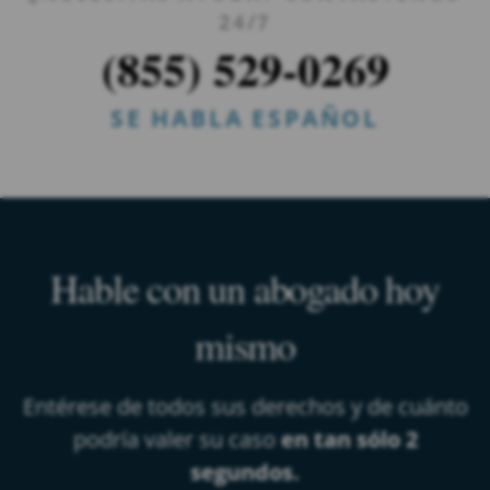
24/7
(855) 529-0269
SE HABLA ESPAÑOL
Hable con un abogado hoy
mismo
Entérese de todos sus derechos y de cuánto
podría valer su caso
en tan sólo 2
segundos.