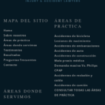
MAPA DEL SITIO
ÁREAS DE
PRÁCTICA
Home
Sobre nosotros
Accidentes de bicicleta
Áreas de práctica
Lesiones de nacimiento
Áreas donde servimos
Accidentes de embarcaciones
Testimonios
Accidentes de auto
Resultados
Accidentes de construcción
Preguntas frecuentes
Mala praxis médica
Contacto
Demanda masiva Vs. Philips
CPAP
Accidentes de resbalón y
caída
Accidentes de camión
ÁREAS DONDE
CONSULTAR TODAS LAS ÁREAS
DE PRÁCTICA
SERVIMOS