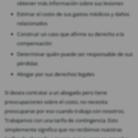
obtener más información sobre sus lesiones
Estimar el costo de sus gastos médicos y daños
relacionados
Construir un caso que afirme su derecho a la
compensación
Determinar quién puede ser responsable de sus
pérdidas
Abogar por sus derechos legales
Si desea contratar a un abogado pero tiene
preocupaciones sobre el costo, no necesita
preocuparse por eso cuando trabaja con nosotros.
Trabajamos con una tarifa de contingencia. Esto
simplemente significa que no recibimos nuestras