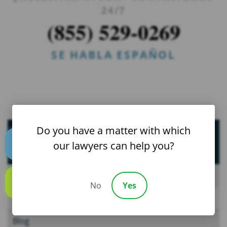
24/7
(855) 529-0269
SE HABLA ESPAÑOL
Do you have a matter with which
Recursos Útiles
our lawyers can help you?
Text us
Preguntas Frecuentes
No
Yes
Call us
Noticias
Blog