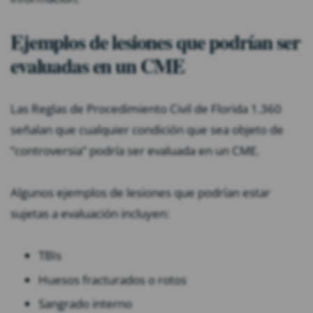
Ejemplos de lesiones que podrían ser
evaluadas en un CME
Las Reglas de Procedimiento Civil de Florida 1.360
señalan que cualquier condición que sea objeto de
“controversia” podría ser evaluada en un CME.
Algunos ejemplos de lesiones que podrían estar
sujetas a evaluación incluyen:
TBIs
Huesos fracturados o rotos
Sangrado interno