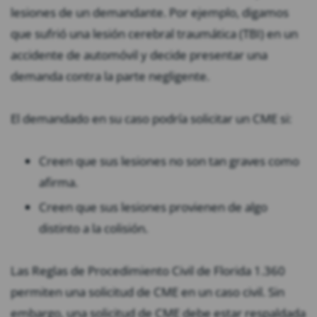
lesiones de un demandante. Por ejemplo, digamos
que sufrió una lesión cerebral traumática (TBI) en un
accidente de automóvil y decide presentar una
demanda contra la parte negligente.
El demandado en su caso podría solicitar un CME si:
Creen que sus lesiones no son tan graves como
afirma.
Creen que sus lesiones provienen de algo
distinto a la colisión.
Las Reglas de Procedimiento Civil de Florida 1.360
permiten una solicitud de CME en un caso civil. Sin
embargo, una solicitud de CME debe estar respaldada