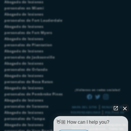
Abogado de lesiones
personales en Miami
Abogado de lesiones
personales de Fort Lauderdale
Abogado de lesiones
personales de Fort Myers
Abogado de lesiones
personales de Plantation
Abogado de lesiones
personales de Jacksonville
Abogado de lesiones
personales de Orlando
Abogado de lesiones
personales de Boca Raton
Abogado de lesiones
¡Visítenos en redes sociales!
personales de Pembroke Pines
Abogado de lesiones
|
personales de Sarasota
MAPA DEL SITIO
RENUNCIA DE
|
Abogado de lesiones
RESPONSABILIDAD
POLÍTICA DE
|
PRIVACIDAD
personales de Tampa
👋🏼 How can I help you?
Abogado de lesiones
© 2026
Chalik & Chalik Abogados de
lesiones y accidentes.
. Todos los
personales de Vero Beach