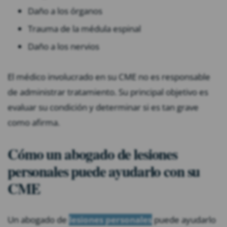
Daño a los órganos
Trauma de la médula espinal
Daño a los nervios
El médico involucrado en su CME no es responsable
de administrar tratamiento. Su principal objetivo es
evaluar su condición y determinar si es tan grave
como afirma.
Cómo un abogado de lesiones
personales puede ayudarlo con su
CME
Un abogado de
lesiones personales
puede ayudarlo