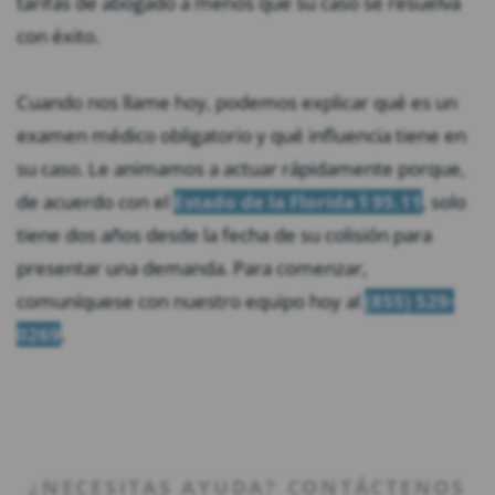
tarifas de abogado a menos que su caso se resuelva
con éxito.
Cuando nos llame hoy, podemos explicar qué es un
examen médico obligatorio y qué influencia tiene en
su caso. Le animamos a actuar rápidamente porque,
de acuerdo con el
Estado de la Florida § 95.11
, solo
tiene dos años desde la fecha de su colisión para
presentar una demanda. Para comenzar,
comuníquese con nuestro equipo hoy al
(855) 529-
0269
.
¿NECESITAS AYUDA? CONTÁCTENOS