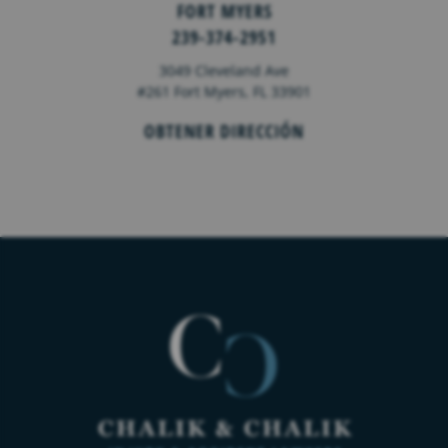
FORT MYERS
239-374-2951
3049 Cleveland Ave
#261 Fort Myers, FL 33901
OBTENER DIRECCIÓN