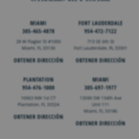
MIAMI
FORT LAUDERDALE
305-465-4878
954-472-7122
28 W Flagler St #1000
713 SE 6th St
Miami, FL 33130
Fort Lauderdale,
FL
33301
OBTENER DIRECCIÓN
OBTENER DIRECCIÓN
PLANTATION
MIAMI
954-476-1000
305-697-1977
10063 NW 1st CT
13590 SW 134th Ave
Plantation, FL 33324
Unit 111
Miami, FL 33186
OBTENER DIRECCIÓN
OBTENER DIRECCIÓN