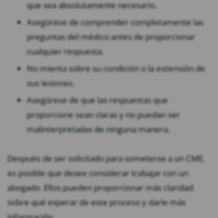
que sea absolutamente necesario.
Asegúrese de comprender completamente las
preguntas del médico antes de proporcionar
cualquier respuesta.
No mienta sobre su condición o la extensión de
sus lesiones.
Asegúrese de que las respuestas que
proporcione sean claras y no puedan ser
malinterpretadas de ninguna manera.
Después de ser solicitado para someterse a un CME,
es posible que desee considerar trabajar con un
abogado. Ellos pueden proporcionar más claridad
sobre qué esperar de este proceso y darle más
información.