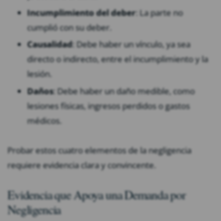
Incumplimiento del deber
: La parte no
cumplió con su deber.
Causalidad
: Debe haber un vínculo, ya sea
directo o indirecto, entre el incumplimiento y la
lesión.
Daños
: Debe haber un daño medible, como
lesiones físicas, ingresos perdidos o gastos
médicos.
Probar estos cuatro elementos de la negligencia
requiere evidencia clara y convincente.
Evidencia que Apoya una Demanda por
Negligencia