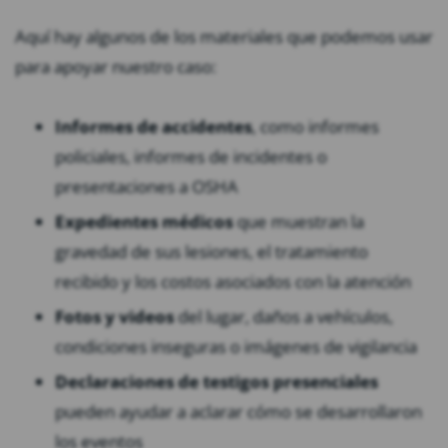
Aquí hay algunos de los materiales que podemos usar
para apoyar nuestro caso:
Informes de accidentes
, como informes
policiales, informes de incidentes o
presentaciones a OSHA
Expedientes médicos
que muestran la
gravedad de sus lesiones, el tratamiento
recibido y los costos asociados con la atención
Fotos y videos
del lugar, daños a vehículos,
condiciones inseguras o imágenes de vigilancia
Declaraciones de testigos presenciales
pueden ayudar a aclarar cómo se desarrollaron
los eventos