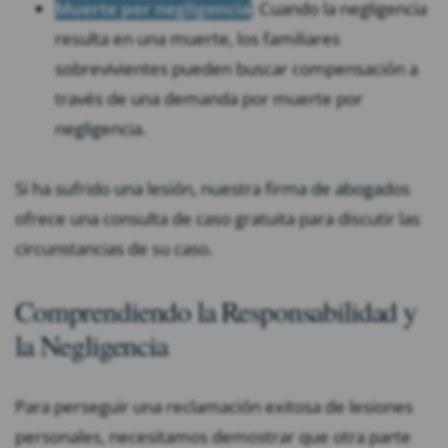
Muerte por negligencia
: Cuando la negligencia
resulta en una muerte, los familiares
sobrevivientes pueden buscar compensación a
través de una demanda por muerte por
negligencia.
Si ha sufrido una lesión, nuestra firma de abogados
ofrece una consulta de caso gratuita para discutir las
circunstancias de su caso.
Comprendiendo la Responsabilidad y
la Negligencia
Para perseguir una reclamación exitosa de lesiones
personales, necesitamos demostrar que otra parte