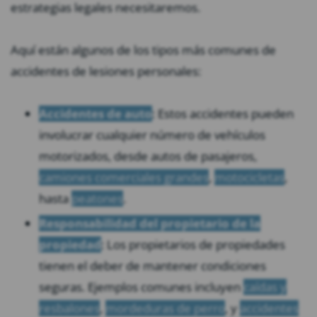
estrategias legales necesitaremos.
Aquí están algunos de los tipos más comunes de
accidentes de lesiones personales:
Accidentes de auto
: Estos accidentes pueden
involucrar cualquier número de vehículos
motorizados, desde autos de pasajeros,
camiones comerciales grandes
,
motocicletas
,
hasta
peatones
.
Responsabilidad del propietario de la
propiedad
: Los propietarios de propiedades
tienen el deber de mantener condiciones
seguras. Ejemplos comunes incluyen
caídas y
resbalones
,
mordeduras de perro
, y
accidentes