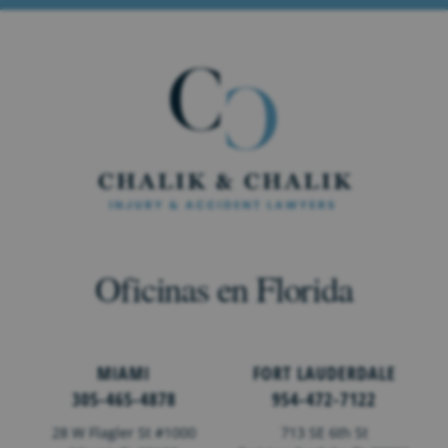
Oficinas en Florida
MIAMI
FORT LAUDERDALE
305-465-4878
954-472-7122
28 W Flagler St #1000
713 SE 6th St