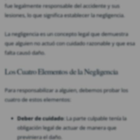
fue legalmente responsable del accidente y sus
lesiones, lo que significa establecer la negligencia.
La negligencia es un concepto legal que demuestra
que alguien no actuó con cuidado razonable y que esa
falta causó daño.
Los Cuatro Elementos de la Negligencia
Para responsabilizar a alguien, debemos probar los
cuatro de estos elementos:
Deber de cuidado
: La parte culpable tenía la
obligación legal de actuar de manera que
previniera el daño.