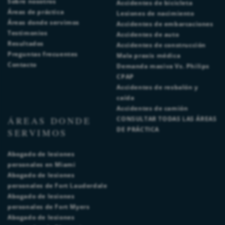
Sobre nosotros
Accidentes de bicicleta
Áreas de práctica
Lesiones de nacimiento
Áreas donde servimos
Accidentes de embarcaciones
Testimonios
Accidentes de auto
Resultados
Accidentes de construcción
Preguntas frecuentes
Mala praxis médica
Contacto
Demanda masiva Vs. Philips
CPAP
Accidentes de resbalón y
caída
Accidentes de camión
ÁREAS DONDE
CONSULTAR TODAS LAS ÁREAS
DE PRÁCTICA
SERVIMOS
Abogado de lesiones
personales en Miami
Abogado de lesiones
personales de Fort Lauderdale
Abogado de lesiones
personales de Fort Myers
Abogado de lesiones