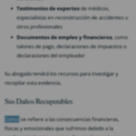
Testimonios de expertos
de médicos,
especialistas en reconstrucción de accidentes u
otros profesionales
Documentos de empleo y financieros
, como
talones de pago, declaraciones de impuestos o
declaraciones del empleador
Su abogado tendrá los recursos para investigar y
recopilar esta evidencia.
Sus Daños Recuperables
Daños
se refiere a las consecuencias financieras,
físicas y emocionales que sufrimos debido a la