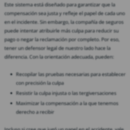
Este sistema está diseñado para garantizar que la
compensación sea justa y refleje el papel de cada uno
en el incidente. Sin embargo, la compañía de seguros
puede intentar atribuirle más culpa para reducir su
pago o negar la reclamación por completo. Por eso,
tener un defensor legal de nuestro lado hace la
diferencia. Con la orientación adecuada, pueden:
Recopilar las pruebas necesarias para establecer
con precisión la culpa
Resistir la culpa injusta o las tergiversaciones
Maximizar la compensación a la que tenemos
derecho a recibir
Incluso si cree que jugó un papel en el accidente, vale