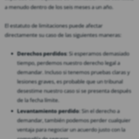
a menudo dentro de los seis meses a un año.
El estatuto de limitaciones puede afectar
directamente su caso de las siguientes maneras:
Derechos perdidos
: Si esperamos demasiado
tiempo, perdemos nuestro derecho legal a
demandar. Incluso si tenemos pruebas claras y
lesiones graves, es probable que un tribunal
desestime nuestro caso si se presenta después
de la fecha límite.
Levantamiento perdido
: Sin el derecho a
demandar, también podemos perder cualquier
ventaja para negociar un acuerdo justo con la
compañía de seguros.