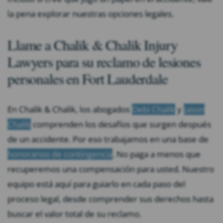
la pena explorar nuestras opciones legales.
Llame a Chalik & Chalik Injury
Lawyers para su reclamo de lesiones
personales en Fort Lauderdale
En Chalik & Chalik, los abogados
Debi Chalik
y
Jason
Chalik
comprenden los desafíos que surgen después
de un accidente. Por eso trabajamos en una base de
honorarios de contingencia
. No paga a menos que
recuperemos una compensación para usted. Nuestro
equipo está aquí para guiarlo en cada paso del
proceso legal, desde comprender sus derechos hasta
buscar el valor total de su reclamo.