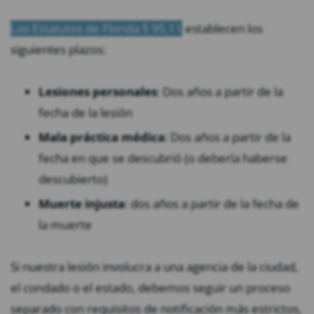
Los Estatutos de Florida § 95.11
establecen los
siguientes plazos:
Lesiones personales
: Dos años a partir de la
fecha de la lesión
Mala práctica médica
: Dos años a partir de la
fecha en que se descubrió (o debería haberse
descubierto)
Muerte injusta
: dos años a partir de la fecha de
la muerte
Si nuestra lesión involucra a una agencia de la ciudad,
el condado o el estado, debemos seguir un proceso
separado con requisitos de notificación más estrictos,