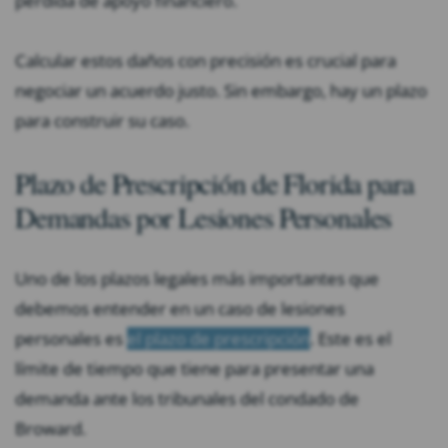
pérdida de apoyo financiero.
Calcular estos daños con precisión es crucial para
negociar un acuerdo justo. Sin embargo, hay un plazo
para construir su caso.
Plazo de Prescripción de Florida para
Demandas por Lesiones Personales
Uno de los plazos legales más importantes que
debemos entender en un caso de lesiones
personales es
el plazo de prescripción
. Este es el
límite de tiempo que tiene para presentar una
demanda ante los tribunales del condado de
Broward.