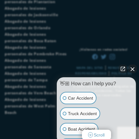
personales de Plantation
Abogado de lesiones
personales de Jacksonville
Abogado de lesiones
personales de Orlando
Abogado de lesiones
personales de Boca Raton
Abogado de lesiones
¡Visítenos en redes sociales!
personales de Pembroke Pines
Abogado de lesiones
|
personales de Sarasota
MAPA DEL SITIO
RENUNCIA DE
|
Abogado de lesiones
RESPONSABILIDAD
POLÍTICA DE
|
PRIVACIDAD
personales de Tampa
👋🏼 How can I help you?
Abogado de lesiones
© 2026
Chalik & Chalik Abogados de
lesiones y accidentes.
. Todos los
personales de Vero Beach
derechos reservados.
Car Accident
Abogado de lesiones
personales de West Palm
Beach
Truck Accident
Boat Accident
Scroll