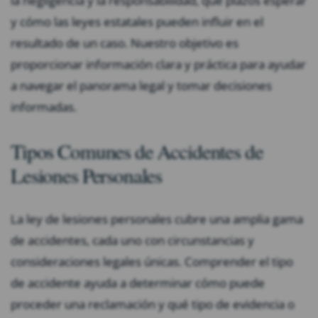
la negligencia y la responsabilidad, qué plazos esperar
y cómo las leyes estatales pueden influir en el
resultado de un caso. Nuestro objetivo es
proporcionar información clara y práctica para ayudar
a navegar el panorama legal y tomar decisiones
informadas.
Tipos Comunes de Accidentes de
Lesiones Personales
La ley de lesiones personales cubre una amplia gama
de accidentes, cada uno con circunstancias y
consideraciones legales únicas. Comprender el tipo
de accidente ayuda a determinar cómo puede
proceder una reclamación y qué tipo de evidencia o