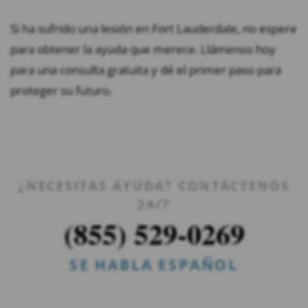
Si ha sufrido una lesión en Fort Lauderdale, no espere
para obtener la ayuda que merece. Llámenos hoy
para una consulta gratuita y dé el primer paso para
proteger su futuro.
¿NECESITAS AYUDA? CONTÁCTENOS
24/7
(855) 529-0269
SE HABLA ESPAÑOL