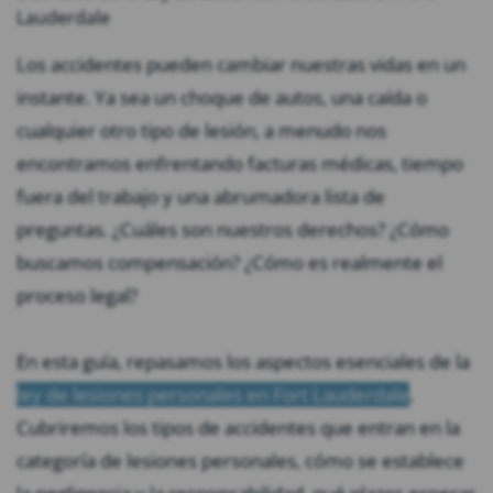
Lauderdale
Los accidentes pueden cambiar nuestras vidas en un
instante. Ya sea un choque de autos, una caída o
cualquier otro tipo de lesión, a menudo nos
encontramos enfrentando facturas médicas, tiempo
fuera del trabajo y una abrumadora lista de
preguntas. ¿Cuáles son nuestros derechos? ¿Cómo
buscamos compensación? ¿Cómo es realmente el
proceso legal?
En esta guía, repasamos los aspectos esenciales de la
ley de lesiones personales en Fort Lauderdale
.
Cubriremos los tipos de accidentes que entran en la
categoría de lesiones personales, cómo se establece