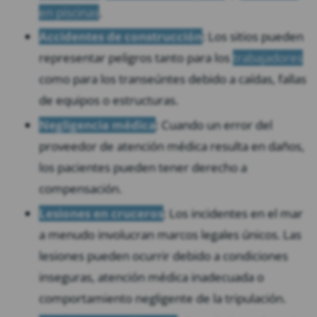
en piscinas
.
Accidentes de construcción
: Los sitios pueden
representar peligros tanto para los
trabajadores
como para los transeúntes debido a caídas, fallas
de equipos o estructuras.
Negligencia médica
: Cuando un error del
proveedor de atención médica resulta en daños,
los pacientes pueden tener derecho a
compensación.
Lesiones en cruceros
: Los incidentes en el mar
a menudo involucran marcos legales únicos. Las
lesiones pueden ocurrir debido a condiciones
inseguras, atención médica inadecuada o
comportamiento negligente de la tripulación.