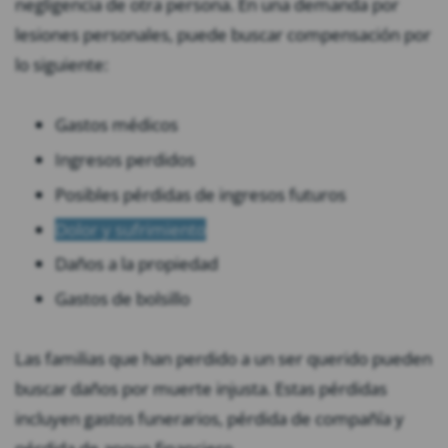
negligencia de otra persona. En una demanda por
lesiones personales, puede buscar compensación por
lo siguiente:
Gastos médicos
Ingresos perdidos
Posibles pérdidas de ingresos futuros
Dolor y sufrimiento
Daños a la propiedad
Gastos de bolsillo
Las familias que han perdido a un ser querido pueden
buscar daños por muerte injusta. Estas pérdidas
incluyen gastos funerarios, pérdida de compañía y