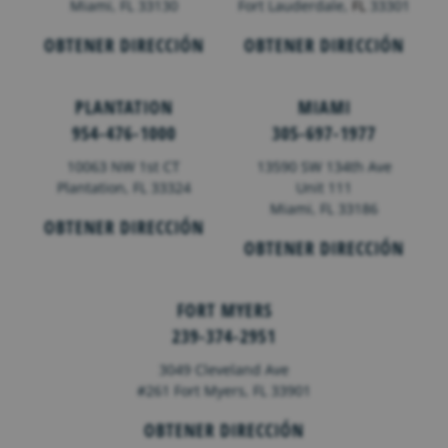
Miami, FL 33130
Fort Lauderdale,
FL
33301
OBTENER DIRECCIÓN
OBTENER DIRECCIÓN
PLANTATION
MIAMI
954-476-1000
305-697-1977
10063 NW 1st CT
13590 SW 134th Ave
Plantation, FL 33324
Unit 111
Miami, FL 33186
OBTENER DIRECCIÓN
OBTENER DIRECCIÓN
FORT MYERS
239-374-2951
3049 Cleveland Ave
#261 Fort Myers, FL 33901
OBTENER DIRECCIÓN