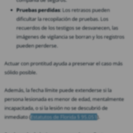
Pruebas perdidas
: Los retrasos pueden
dificultar la recopilación de pruebas. Los
recuerdos de los testigos se desvanecen, las
imágenes de vigilancia se borran y los registros
pueden perderse.
Actuar con prontitud ayuda a preservar el caso más
sólido posible.
Además, la fecha límite puede extenderse si la
persona lesionada es menor de edad, mentalmente
incapacitada, o si la lesión no se descubrió de
inmediato (
Estatutos de Florida § 95.051
).