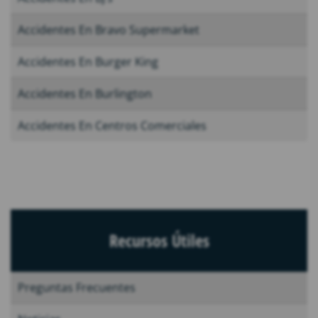
Accidentes En Bravo Supermarket
Accidentes En Burger King
Accidentes En Burlington
Accidentes En Centros Comerciales
Recursos Útiles
Preguntas Frecuentes