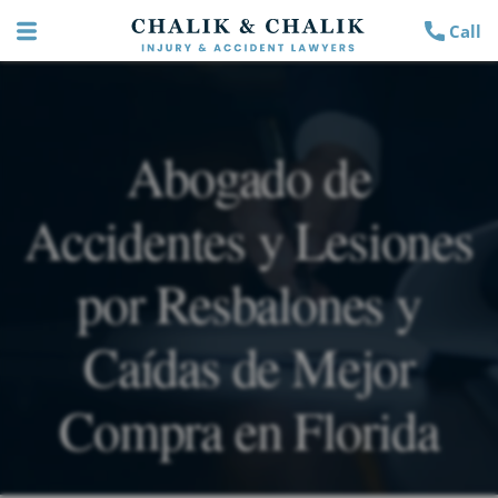
Call
Abogado de
Accidentes y Lesiones
por Resbalones y
Caídas de Mejor
Compra en Florida