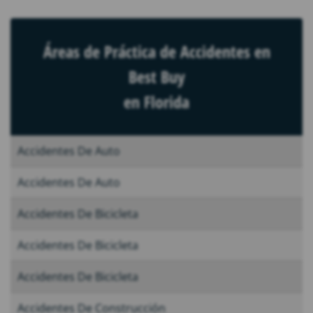
Áreas de Práctica de Accidentes en
Best Buy
en Florida
Accidentes De Auto
Accidentes De Auto
Accidentes De Bicicleta
Accidentes De Bicicleta
Accidentes De Bicicleta
Accidentes De Construcción