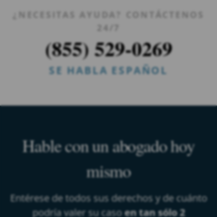
¿NECESITAS AYUDA? CONTÁCTENOS
24/7
(855) 529-0269
SE HABLA ESPAÑOL
Hable con un abogado hoy
mismo
Entérese de todos sus derechos y de cuánto
podría valer su caso
en tan sólo 2