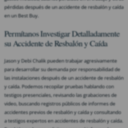
pérdidas después de un accidente de resbalón y caída
en un Best Buy.
Permítanos Investigar Detalladamente
su Accidente de Resbalón y Caída
Jason y Debi Chalik pueden trabajar agresivamente
para desarrollar su demanda por responsabilidad de
las instalaciones después de un accidente de resbalón
y caída. Podemos recopilar pruebas hablando con
testigos presenciales, revisando las grabaciones de
video, buscando registros públicos de informes de
accidentes previos de resbalón y caída y consultando
a testigos expertos en accidentes de resbalón y caída.