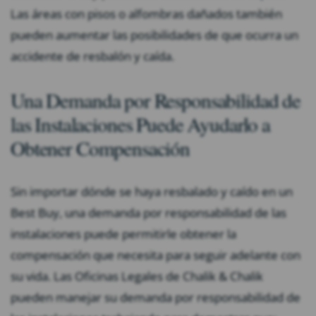
Las áreas con pisos o alfombras dañados también
pueden aumentar las posibilidades de que ocurra un
accidente de resbalón y caída.
Una Demanda por Responsabilidad de
las Instalaciones Puede Ayudarlo a
Obtener Compensación
Sin importar dónde se haya resbalado y caído en un
Best Buy, una demanda por responsabilidad de las
instalaciones puede permitirle obtener la
compensación que necesita para seguir adelante con
su vida. Las Oficinas Legales de Chalik & Chalik
pueden manejar su demanda por responsabilidad de