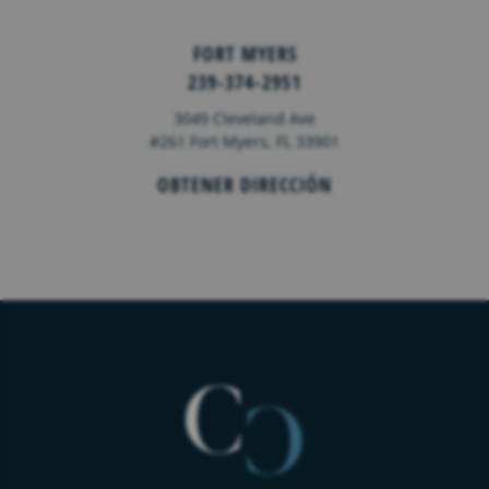
FORT MYERS
239-374-2951
3049 Cleveland Ave
#261 Fort Myers, FL 33901
OBTENER DIRECCIÓN