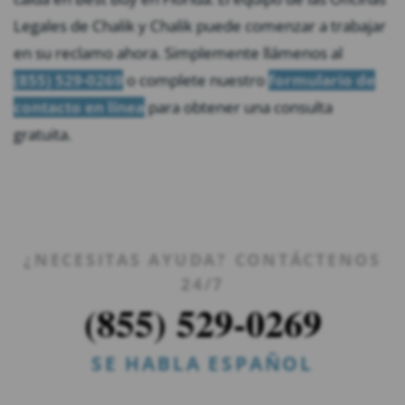
Legales de Chalik y Chalik puede comenzar a trabajar
en su reclamo ahora. Simplemente llámenos al
(855) 529-0269
o complete nuestro
formulario de
contacto en línea
para obtener una consulta
gratuita.
¿NECESITAS AYUDA? CONTÁCTENOS
24/7
(855) 529-0269
SE HABLA ESPAÑOL