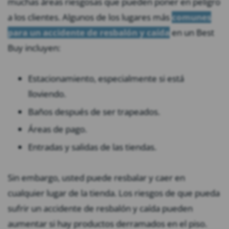
muchas áreas riesgosas que pueden poner en peligro
a los clientes. Algunos de los lugares más
comunes
para un accidente de resbalón y caída
en un Best
Buy incluyen:
Estacionamiento, especialmente si está
lloviendo.
Baños después de ser trapeados.
Áreas de pago.
Entradas y salidas de las tiendas.
Sin embargo, usted puede resbalar y caer en
cualquier lugar de la tienda. Los riesgos de que pueda
sufrir un accidente de resbalón y caída pueden
aumentar si hay productos derramados en el piso.