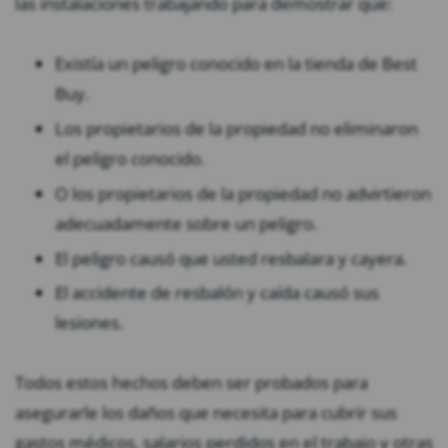
las instalaciones trabajando para demostrar que:
Existía un peligro conocido en la tienda de Best
Buy.
Los propietarios de la propiedad no eliminaron
el peligro conocido.
O los propietarios de la propiedad no advirtieron
adecuadamente sobre un peligro.
El peligro causó que usted resbalara y cayera.
El accidente de resbalón y caída causó sus
lesiones.
Todos estos hechos deben ser probados para
asegurarle los daños que necesita para cubrir sus
gastos médicos, salarios perdidos en el trabajo y otras