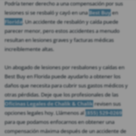
Podría tener derecho a una compensación por sus
lesiones si se resbaló y cayó en una
Best Buy
en
Florida
. Un accidente de resbalón y caída puede
parecer menor, pero estos accidentes a menudo
resultan en lesiones graves y facturas médicas
increíblemente altas.
Un abogado de lesiones por resbalones y caídas en
Best Buy en Florida puede ayudarlo a obtener los
daños que necesita para cubrir sus gastos médicos y
otras pérdidas. Deje que los profesionales de las
Oficinas Legales de Chalik & Chalik
revisen sus
opciones legales hoy. Llámenos al
(855) 529-0269
para que podamos enfocarnos en obtener una
compensación máxima después de un accidente de