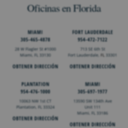
Oficinas en Florida
MIAMI
FORT LAUDERDALE
305-465-4878
954-472-7122
28 W Flagler St #1000
713 SE 6th St
Miami, FL 33130
Fort Lauderdale,
FL
33301
OBTENER DIRECCIÓN
OBTENER DIRECCIÓN
PLANTATION
MIAMI
954-476-1000
305-697-1977
10063 NW 1st CT
13590 SW 134th Ave
Plantation, FL 33324
Unit 111
Miami, FL 33186
OBTENER DIRECCIÓN
OBTENER DIRECCIÓN