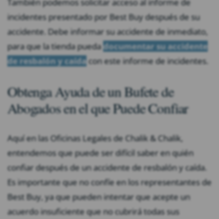
También podemos solicitar acceso al informe de
incidentes presentado por Best Buy después de su
accidente. Debe informar su accidente de inmediato,
para que la tienda pueda
documentar su accidente
de resbalón y caída
con este informe de incidentes.
Obtenga Ayuda de un Bufete de
Abogados en el que Puede Confiar
Aquí en las Oficinas Legales de Chalik & Chalik,
entendemos que puede ser difícil saber en quién
confiar después de un accidente de resbalón y caída.
Es importante que no confíe en los representantes de
Best Buy, ya que pueden intentar que acepte un
acuerdo insuficiente que no cubrirá todas sus