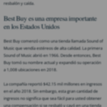
resbalón y caída.
Best Buy es una empresa importante
en los Estados Unidos
Best Buy comenzó como una tienda llamada Sound of
Music que vendía estéreos de alta calidad. La primera
Sound of Music abrió en 1966. Desde entonces, Best
Buy tomó su nombre actual y expandió su operación
a 1,008 ubicaciones en 2018.
La compañía reportó $42.15 mil millones en ingresos
en el año 2018. Sin embargo, esta gran cantidad de
ingresos no significa que sea fácil para usted obtener
una compensación si se resbaló y cayó en una tienda