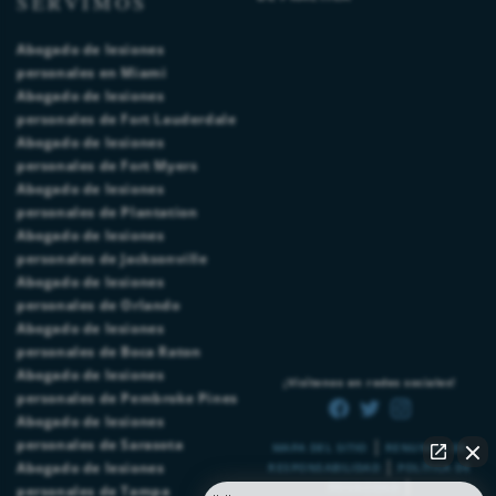
SERVIMOS
Abogado de lesiones
personales en Miami
Abogado de lesiones
personales de Fort Lauderdale
Abogado de lesiones
personales de Fort Myers
Abogado de lesiones
personales de Plantation
Abogado de lesiones
personales de Jacksonville
Abogado de lesiones
personales de Orlando
Abogado de lesiones
personales de Boca Raton
Abogado de lesiones
¡Visítenos en redes sociales!
personales de Pembroke Pines
Abogado de lesiones
|
personales de Sarasota
MAPA DEL SITIO
RENUNCIA DE
|
Abogado de lesiones
RESPONSABILIDAD
POLÍTICA DE
|
PRIVACIDAD
personales de Tampa