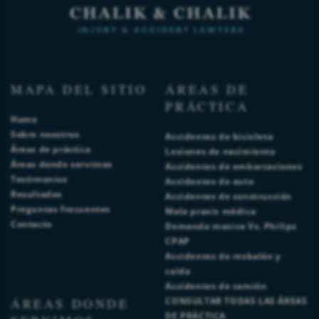
MAPA DEL SITIO
ÁREAS DE
PRÁCTICA
Home
Sobre nosotros
Accidentes de bicicleta
Áreas de práctica
Lesiones de nacimiento
Áreas donde servimos
Accidentes de embarcaciones
Testimonios
Accidentes de auto
Resultados
Accidentes de construcción
Preguntas frecuentes
Mala praxis médica
Contacto
Demanda masiva Vs. Philips
CPAP
Accidentes de resbalón y
caída
Accidentes de camión
ÁREAS DONDE
CONSULTAR TODAS LAS ÁREAS
DE PRÁCTICA