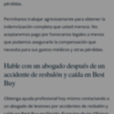
pérdidas.
Permítanos trabajar agresivamente para obtener la
indemnización completa que usted merece. No
aceptaremos pago por honorarios legales a menos
que podamos asegurarle la compensación que
necesita para sus gastos médicos y otras pérdidas.
Hable con un abogado después de un
accidente de resbalón y caída en Best
Buy
Obtenga ayuda profesional hoy mismo contactando a
un abogado de lesiones por accidentes de resbalón y
caída en Best Buy en Florida. El equipo de las Oficinas