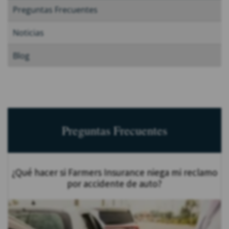
Preguntas Frecuentes
Noticias
Blog
Preguntas Frecuentes
¿Qué hacer si Farmers Insurance niega mi reclamo
por accidente de auto?