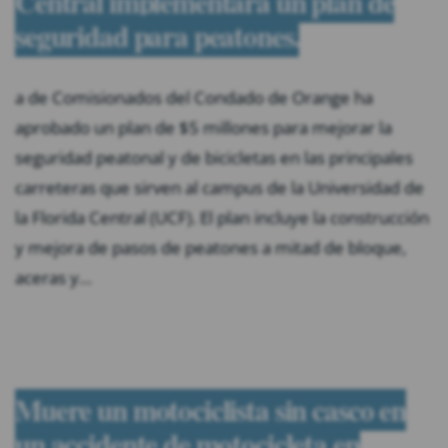
Central implementará un plan de
seguridad para peatones.
a de Comisionados del Condado de Orange ha
aprobado un plan de $5 millones para mejorar la
seguridad peatonal y de bicicletas en las principales
carreteras que sirven al campus de la Universidad de
la Florida Central (UCF). El plan incluye la construcción
y mejora de pasos de peatones a mitad de bloque,
aceras y…
Muere un motociclista sin casco en
un accidente de motocicleta en