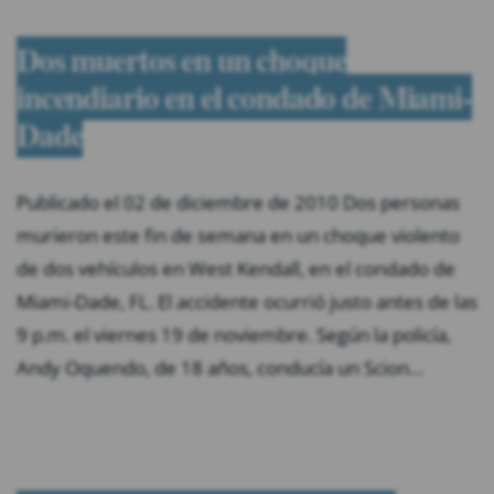
Dos muertos en un choque
incendiario en el condado de Miami-
Dade
Publicado el 02 de diciembre de 2010 Dos personas
murieron este fin de semana en un choque violento
de dos vehículos en West Kendall, en el condado de
Miami-Dade, FL. El accidente ocurrió justo antes de las
9 p.m. el viernes 19 de noviembre. Según la policía,
Andy Oquendo, de 18 años, conducía un Scion…