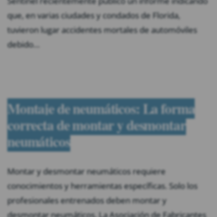
Sentinel recientemente publicó un informe indicando
que, en varias ciudades y condados de Florida,
tuvieron lugar accidentes mortales de automóviles
debido…
Montaje de neumáticos: La forma
correcta de montar y desmontar
neumáticos
Montar y desmontar neumáticos requiere
conocimientos y herramientas específicas. Solo los
profesionales entrenados deben montar y
desmontar neumáticos. La Asociación de Fabricantes