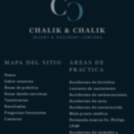
MAPA DEL SITIO
ÁREAS DE
PRÁCTICA
Home
Sobre nosotros
Accidentes de bicicleta
Áreas de práctica
Lesiones de nacimiento
Áreas donde servimos
Accidentes de embarcaciones
Testimonios
Accidentes de auto
Resultados
Accidentes de construcción
Preguntas frecuentes
Mala praxis médica
Contacto
Demanda masiva Vs. Philips
CPAP
Accidentes de resbalón y