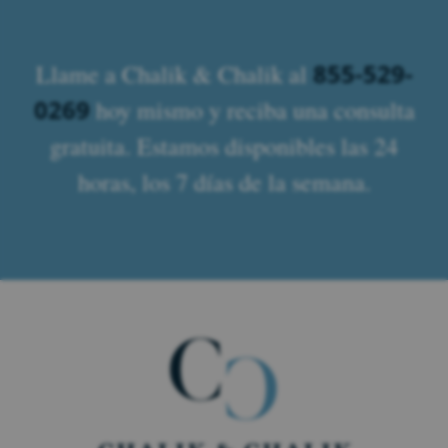
855-529-
Llame a Chalik & Chalik al
0269
hoy mismo y reciba una consulta
gratuita. Estamos disponibles las 24
horas, los 7 días de la semana.