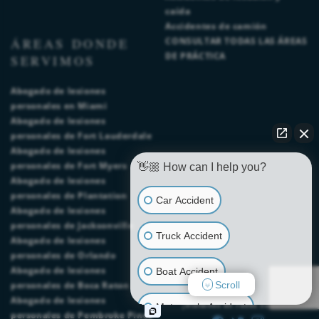
caída
Accidentes de camión
ÁREAS DONDE
CONSULTAR TODAS LAS ÁREAS
DE PRÁCTICA
SERVIMOS
Abogado de lesiones
personales en Miami
Abogado de lesiones
personales de Fort Lauderdale
Abogado de lesiones
personales de Fort Myers
👋🏼 How can I help you?
Abogado de lesiones
personales de Plantation
Car Accident
Abogado de lesiones
personales de Jacksonville
Truck Accident
Abogado de lesiones
personales de Orlando
Abogado de lesiones
Boat Accident
Scroll
personales de Boca Raton
Abogado de lesiones
¡Visítenos en redes sociales!
Motorcycle Accident
personales de Pembroke Pines