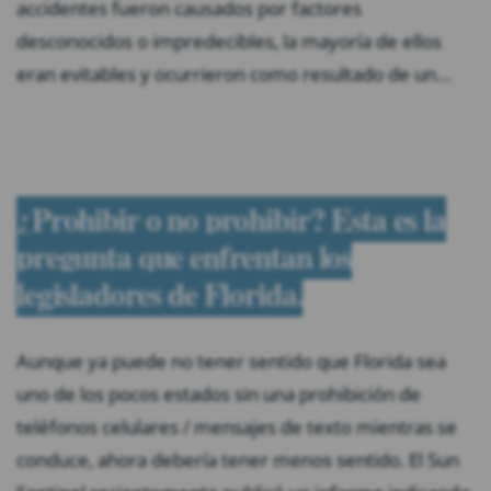
accidentes fueron causados ​​por factores
desconocidos o impredecibles, la mayoría de ellos
eran evitables y ocurrieron como resultado de un…
¿Prohibir o no prohibir? Esta es la
pregunta que enfrentan los
legisladores de Florida.
Aunque ya puede no tener sentido que Florida sea
uno de los pocos estados sin una prohibición de
teléfonos celulares / mensajes de texto mientras se
conduce, ahora debería tener menos sentido. El Sun