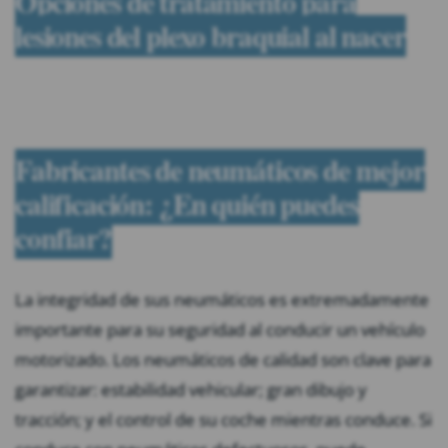
Opciones de tratamiento para
lesiones del plexo braquial al nacer
Fabricantes de neumáticos de mejor
calificación: ¿En quién puedes
confiar?
La integridad de sus neumáticos es extremadamente
importante para su seguridad al conducir un vehículo
motorizado. Los neumáticos de calidad son clave para
garantizar: estabilidad vehicular; gran dibujo y
tracción; y el control de su coche mientras conduce. Si