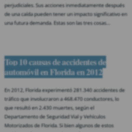
perjudiciales. Sus acciones inmediatamente después
de una caída pueden tener un impacto significativo en
una futura demanda. Estas son las tres cosas…
Top 10 causas de accidentes de
automóvil en Florida en 2012
En 2012, Florida experimentó 281.340 accidentes de
tráfico que involucraron a 468.470 conductores, lo
que resultó en 2.430 muertes, según el
Departamento de Seguridad Vial y Vehículos
Motorizados de Florida. Si bien algunos de estos