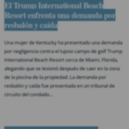
El Trump International Beach
Resort enfrenta una demanda por
resbalón y caída
Una mujer de Kentucky ha presentado una demanda
por negligencia contra el lujoso campo de golf Trump
International Beach Resort cerca de Miami, Florida,
alegando que se lesionó después de caer en la zona
de la piscina de la propiedad. La demanda por
resbalón y caída fue presentada en un tribunal de
circuito del condado…