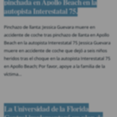
pinchada en Apollo Beach en la
autopista Interestatal 75.
Pinchazo de llanta: Jessica Guevara muere en
accidente de coche tras pinchazo de llanta en Apollo
Beach en la autopista Interestatal 75 Jessica Guevara
muere en accidente de coche que dejó a seis niños
heridos tras el choque en la autopista Interestatal 75
en Apollo Beach; Por favor, apoye a la familia de la
víctima…
La Universidad de la Florida