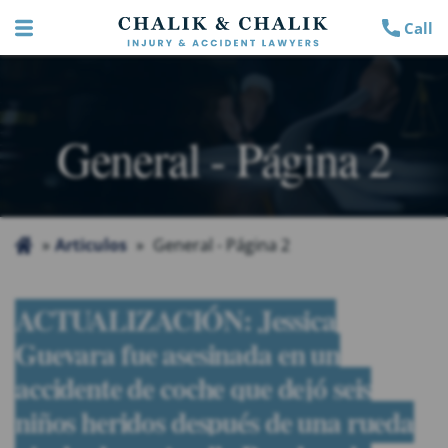
Call
General - Página 2
Articulos
General - Página 2
ACTUALIZACIÓN: Jessica
Guevara fue asesinada en un
accidente de coche que dejó seis
niños heridos después de una rueda