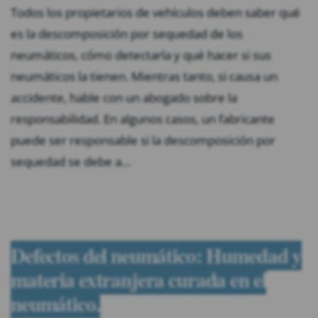
Todos los propietarios de vehículos deben saber qué
es la descomposición por sequedad de los
neumáticos, cómo detectarla y qué hacer si sus
neumáticos la tienen. Mientras tanto, si causa un
accidente, hable con un abogado sobre la
responsabilidad. En algunos casos, un fabricante
puede ser responsable si la descomposición por
sequedad se debe a…
Defectos del neumático: Humedad y
materia extranjera curada en el
neumático.