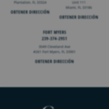
Plantation, FL 33324
Unit 111
Miami, FL 33186
OBTENER DIRECCIÓN
OBTENER DIRECCIÓN
FORT MYERS
239-374-2951
3049 Cleveland Ave
#261 Fort Myers, FL 33901
OBTENER DIRECCIÓN