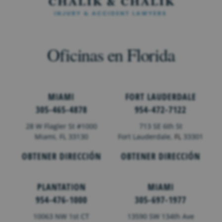
Oficinas en Florida
MIAMI
FORT LAUDERDALE
305-465-4878
954-472-7122
28 W Flagler St #1000
713 SE 6th St
Miami, FL 33130
Fort Lauderdale,
FL
33301
OBTENER DIRECCIÓN
OBTENER DIRECCIÓN
PLANTATION
MIAMI
954-476-1000
305-697-1977
10063 NW 1st CT
13590 SW 134th Ave