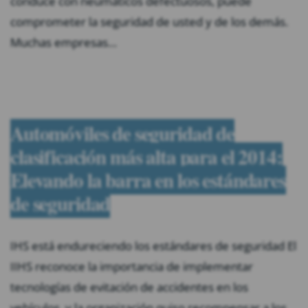
conduce con neumáticos defectuosos, puede
comprometer la seguridad de usted y de los demás.
Muchas empresas…
Automóviles de seguridad de
clasificación más alta para el 2014:
Elevando la barra en los estándares
de seguridad
IHS está endureciendo los estándares de seguridad El
IIHS reconoce la importancia de implementar
tecnologías de evitación de accidentes en los
vehículos, y la organización quiso recompensar a los