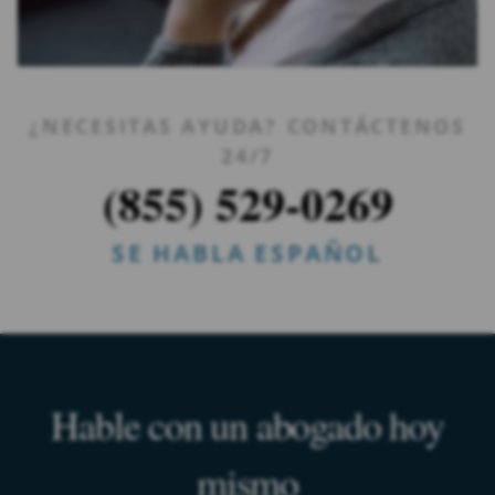
¿NECESITAS AYUDA? CONTÁCTENOS
24/7
(855) 529-0269
SE HABLA ESPAÑOL
Hable con un abogado hoy
mismo