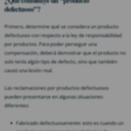
¿Qué constituye un “producto
defectuoso”?
Primero, determine qué se considera un producto
defectuoso con respecto a la ley de responsabilidad
por productos. Para poder perseguir una
compensación, deberá demostrar que el producto no
solo tenía algún tipo de defecto, sino que también
causó una lesión real.
Las reclamaciones por productos defectuosos
pueden presentarse en algunas situaciones
diferentes:
Fabricado defectuosamente: esto es cuando un