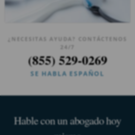
¿NECESITAS AYUDA? CONTÁCTENOS
24/7
(855) 529-0269
SE HABLA ESPAÑOL
Hable con un abogado hoy