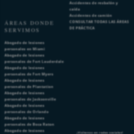
Accidentes de resbalón y
caída
Accidentes de camión
ÁREAS DONDE
CONSULTAR TODAS LAS ÁREAS
DE PRÁCTICA
SERVIMOS
Abogado de lesiones
personales en Miami
Abogado de lesiones
personales de Fort Lauderdale
Abogado de lesiones
personales de Fort Myers
Abogado de lesiones
personales de Plantation
Abogado de lesiones
personales de Jacksonville
Abogado de lesiones
personales de Orlando
Abogado de lesiones
personales de Boca Raton
Abogado de lesiones
¡Visítenos en redes sociales!