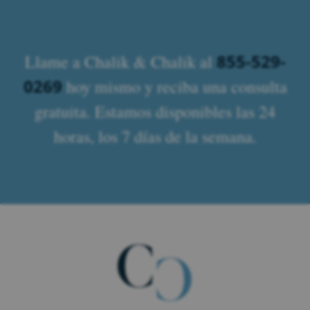
855-529-
Llame a Chalik & Chalik al
0269
hoy mismo y reciba una consulta
gratuita. Estamos disponibles las 24
horas, los 7 días de la semana.