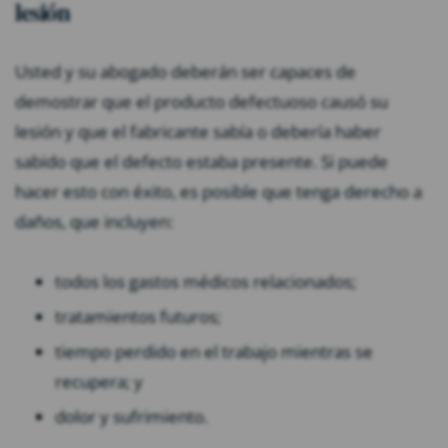
lesión
Usted y su abogado deberán ser capaces de
demostrar que el producto defectuoso causó su
lesión y que el fabricante sabía o debería haber
sabido que el defecto estaba presente. Si puede
hacer esto con éxito, es posible que tenga derecho a
daños, que incluyen:
todos los gastos médicos relacionados;
tratamientos futuros;
tiempo perdido en el trabajo mientras se
recupera; y
dolor y sufrimiento.