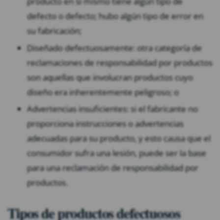
producto en sí mismo tiene algún tipo de
defecto o defecto; hubo algún tipo de error en
su fabricación;
Diseñado defectuosamente: otra categoría de
reclamaciones de responsabilidad por productos
son aquellas que involucran productos cuyo
diseño era inherentemente peligroso; o
Advertencias insuficientes: si el fabricante no
proporciona instrucciones o advertencias
adecuadas para su producto, y esto causa que el
consumidor sufra una lesión, puede ser la base
para una reclamación de responsabilidad por
productos.
Tipos de productos defectuosos