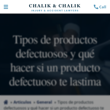
Call
Tipos de productos
defectuosos y qué
hacer si un producto
defectuoso te lastima
Articulos
General
Tipos de productos
defectuosos y qué hacer si un producto defectuoso te