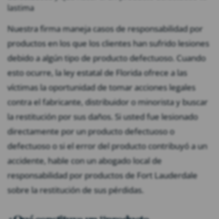
lastima
Nuestra firma maneja casos de responsabilidad por
productos en los que los clientes han sufrido lesiones
debido a algún tipo de producto defectuoso. Cuando
esto ocurre, la ley estatal de Florida ofrece a las
víctimas la oportunidad de tomar acciones legales
contra el fabricante, distribuidor o minorista y buscar
la restitución por sus daños. Si usted fue lesionado
directamente por un producto defectuoso o
defectuoso o si el error del producto contribuyó a un
accidente, hable con un abogado local de
responsabilidad por productos de Fort Lauderdale
sobre la restitución de sus pérdidas.