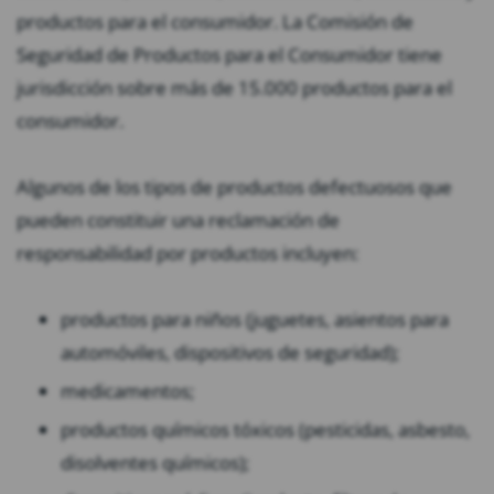
productos para el consumidor. La Comisión de
Seguridad de Productos para el Consumidor tiene
jurisdicción sobre más de 15.000 productos para el
consumidor.
Algunos de los tipos de productos defectuosos que
pueden constituir una reclamación de
responsabilidad por productos incluyen:
productos para niños (juguetes, asientos para
automóviles, dispositivos de seguridad);
medicamentos;
productos químicos tóxicos (pesticidas, asbesto,
disolventes químicos);