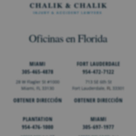
Oficinas en Florida
MIAMI
FORT LAUDERDALE
305-465-4878
954-472-7122
28 W Flagler St #1000
713 SE 6th St
Miami, FL 33130
Fort Lauderdale,
FL
33301
OBTENER DIRECCIÓN
OBTENER DIRECCIÓN
PLANTATION
MIAMI
954-476-1000
305-697-1977