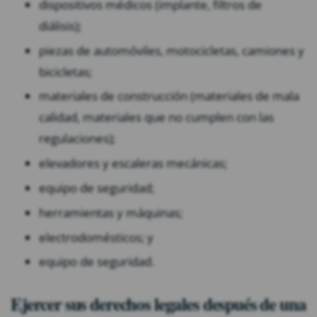
dispositivos médicos (implante, filtros de
diálisis);
piezas de automóviles, motocicletas, camiones y
bicicletas;
materiales de construcción (materiales de mala
calidad, materiales que no cumplen con las
regulaciones);
elevadores y escaleras mecánicas;
equipo de seguridad;
herramientas y máquinas;
electrodomésticos; y
equipo de seguridad.
Ejercer sus derechos legales después de una