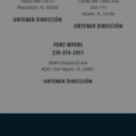
10063 NW 1st CT
13590 SW 134th Ave
Plantation, FL 33324
Unit 111
Miami, FL 33186
OBTENER DIRECCIÓN
OBTENER DIRECCIÓN
FORT MYERS
239-374-2951
3049 Cleveland Ave
#261 Fort Myers, FL 33901
OBTENER DIRECCIÓN