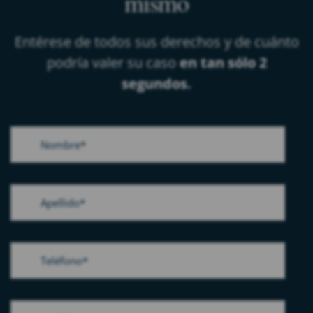
mismo
Entérese de todos sus derechos y de cuánto
podría valer su caso
en tan sólo 2
segundos.