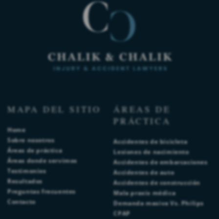
MAPA DEL SITIO
ÁREAS DE
PRÁCTICA
Home
Sobre nosotros
Accidentes de bicicleta
Áreas de práctica
Lesiones de nacimiento
Áreas donde servimos
Accidentes de embarcaciones
Testimonios
Accidentes de auto
Resultados
Accidentes de construcción
Preguntas frecuentes
Mala praxis médica
Contacto
Demanda masiva Vs. Philips
CPAP