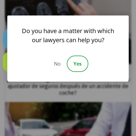
Do you have a matter with which
our lawyers can help you?
Text us
No
Yes
Call us
¿Cuándo los abogados recomiendan hablar con un
ajustador de seguros después de un accidente de
coche?