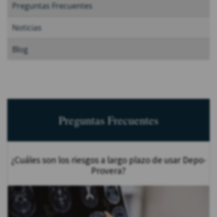
Preguntas Frecuentes
Noticias
Blog
Preguntas Frecuentes
¿Cuáles son los riesgos a largo plazo de usar Depo-
Provera?