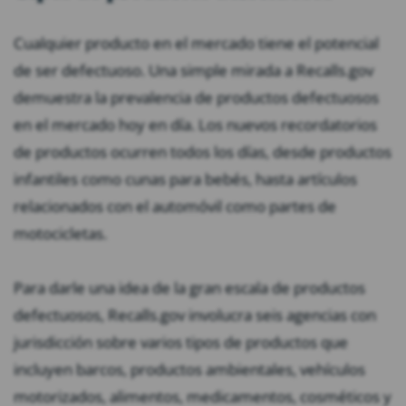
Cualquier producto en el mercado tiene el potencial
de ser defectuoso. Una simple mirada a Recalls.gov
demuestra la prevalencia de productos defectuosos
en el mercado hoy en día. Los nuevos recordatorios
de productos ocurren todos los días, desde productos
infantiles como cunas para bebés, hasta artículos
relacionados con el automóvil como partes de
motocicletas.
Para darle una idea de la gran escala de productos
defectuosos, Recalls.gov involucra seis agencias con
jurisdicción sobre varios tipos de productos que
incluyen barcos, productos ambientales, vehículos
motorizados, alimentos, medicamentos, cosméticos y