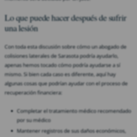
Lo que puede hacer después de sufrir
una lesión
Con toda esta discusión sobre cómo un abogado de
colisiones laterales de Sarasota podría ayudarlo,
apenas hemos tocado cómo podría ayudarse a sí
mismo. Si bien cada caso es diferente, aquí hay
algunas cosas que podrían ayudar con el proceso de
recuperación financiera:
Completar el tratamiento médico recomendado
por su médico
Mantener registros de sus daños económicos,