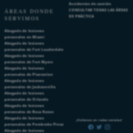
Accidentes de camión
ÁREAS DONDE
CONSULTAR TODAS LAS ÁREAS
DE PRÁCTICA
SERVIMOS
Abogado de lesiones
personales en Miami
Abogado de lesiones
personales de Fort Lauderdale
Abogado de lesiones
personales de Fort Myers
Abogado de lesiones
personales de Plantation
Abogado de lesiones
personales de Jacksonville
Abogado de lesiones
personales de Orlando
Abogado de lesiones
personales de Boca Raton
Abogado de lesiones
¡Visítenos en redes sociales!
personales de Pembroke Pines
Abogado de lesiones