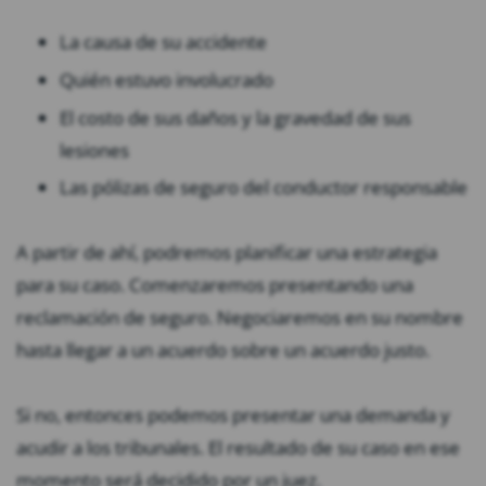
La causa de su accidente
Quién estuvo involucrado
El costo de sus daños y la gravedad de sus
lesiones
Las pólizas de seguro del conductor responsable
A partir de ahí, podremos planificar una estrategia
para su caso. Comenzaremos presentando una
reclamación de seguro. Negociaremos en su nombre
hasta llegar a un acuerdo sobre un acuerdo justo.
Si no, entonces podemos presentar una demanda y
acudir a los tribunales. El resultado de su caso en ese
momento será decidido por un juez.