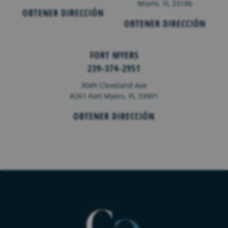
Miami, FL 33186
OBTENER DIRECCIÓN
OBTENER DIRECCIÓN
FORT MYERS
239-374-2951
3049 Cleveland Ave
#261 Fort Myers, FL 33901
OBTENER DIRECCIÓN