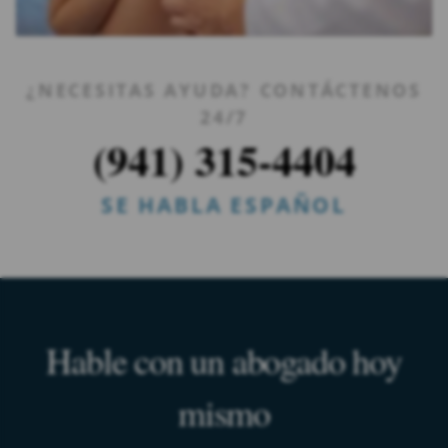
¿NECESITAS AYUDA? CONTÁCTENOS
24/7
(941) 315-4404
SE HABLA ESPAÑOL
Hable con un abogado hoy
mismo