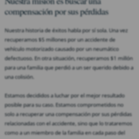
Nuestra misión es buscar una
compensación por sus pérdidas
Nuestra historia de éxitos habla por sí sola. Una vez
recuperamos $5 millones por un accidente de
vehículo motorizado causado por un neumático
defectuoso. En otra situación, recuperamos $1 millón
para una familia que perdió a un ser querido debido a
una colisión.
Estamos decididos a luchar por el mejor resultado
posible para su caso. Estamos comprometidos no
solo a recuperar una compensación por sus pérdidas
relacionadas con el accidente, sino que lo trataremos
como a un miembro de la familia en cada paso del