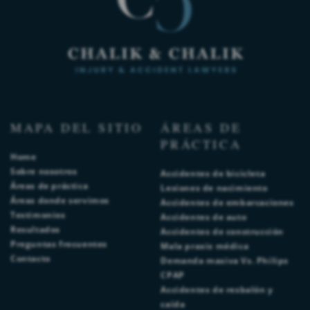
MAPA DEL SITIO
ÁREAS DE
PRÁCTICA
Home
Sobre nosotros
Accidentes de bicicleta
Áreas de práctica
Lesiones de nacimiento
Áreas donde servimos
Accidentes de embarcaciones
Testimonios
Accidentes de auto
Resultados
Accidentes de construcción
Preguntas frecuentes
Mala praxis médica
Contacto
Demanda masiva Vs. Philips
CPAP
Accidentes de resbalón y
caída