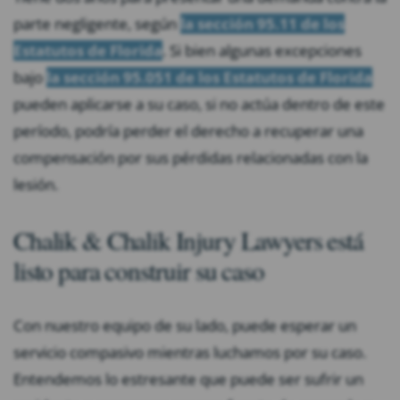
parte negligente, según
la sección 95.11 de los
Estatutos de Florida
. Si bien algunas excepciones
bajo
la sección 95.051 de los Estatutos de Florida
pueden aplicarse a su caso, si no actúa dentro de este
período, podría perder el derecho a recuperar una
compensación por sus pérdidas relacionadas con la
lesión.
Chalik & Chalik Injury Lawyers está
listo para construir su caso
Con nuestro equipo de su lado, puede esperar un
servicio compasivo mientras luchamos por su caso.
Entendemos lo estresante que puede ser sufrir un