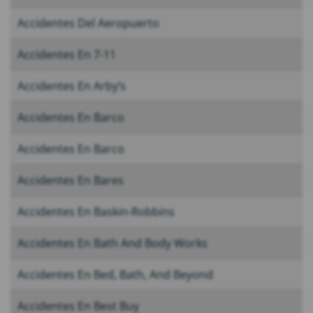
Accidentes Del Aeropuerto
Accidentes En 7-11
Accidentes En Arby’s
Accidentes En Barco
Accidentes En Barco
Accidentes En Bares
Accidentes En Baskin-Robbins
Accidentes En Bath And Body Works
Accidentes En Bed, Bath, And Beyond
Accidentes En Best Buy