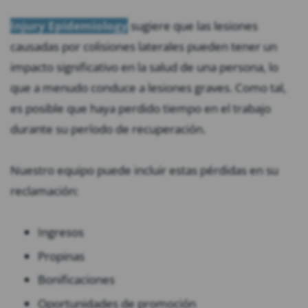
I
njury Epidem
iology
sugiere que las lesiones
causadas por colisiones laterales pueden tener un
impacto significativo en la salud de una persona, lo
que a menudo conduce a lesiones graves. Como tal,
es posible que haya perdido tiempo en el trabajo
durante su período de recuperación.
Nuestro equipo puede incluir estas pérdidas en su
reclamación:
Ingresos
Propinas
Bonificaciones
Oportunidades de promoción