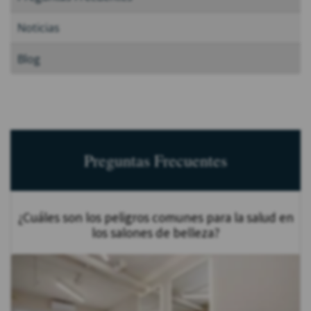
Noticias
Blog
Preguntas Frecuentes
¿Cuáles son los peligros comunes para la salud en
los salones de belleza?