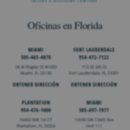
Oficinas en Florida
MIAMI
FORT LAUDERDALE
305-465-4878
954-472-7122
28 W Flagler St #1000
713 SE 6th St
Miami, FL 33130
Fort Lauderdale,
FL
33301
OBTENER DIRECCIÓN
OBTENER DIRECCIÓN
PLANTATION
MIAMI
954-476-1000
305-697-1977
10063 NW 1st CT
13590 SW 134th Ave
Plantation, FL 33324
Unit 111