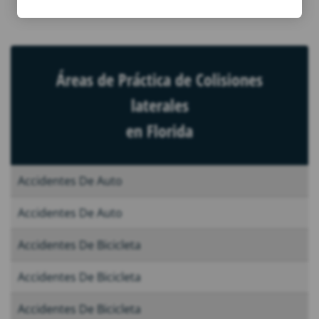
Áreas de Práctica de Colisiones
laterales
en Florida
Accidentes De Auto
Accidentes De Auto
Accidentes De Bicicleta
Accidentes De Bicicleta
Accidentes De Bicicleta