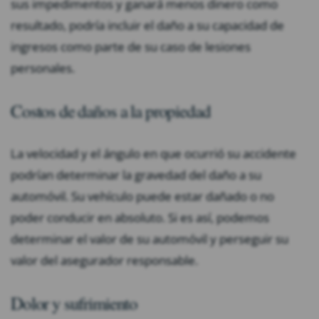
sus impedimentos y ganará menos dinero como
resultado, podría incluir el daño a su capacidad de
ingresos como parte de su caso de lesiones
personales.
Costos de daños a la propiedad
La velocidad y el ángulo en que ocurrió su accidente
podrían determinar la gravedad del daño a su
automóvil. Su vehículo puede estar dañado o no
poder conducir en absoluto. Si es así, podemos
determinar el valor de su automóvil y perseguir su
valor del asegurador responsable.
Dolor y sufrimiento