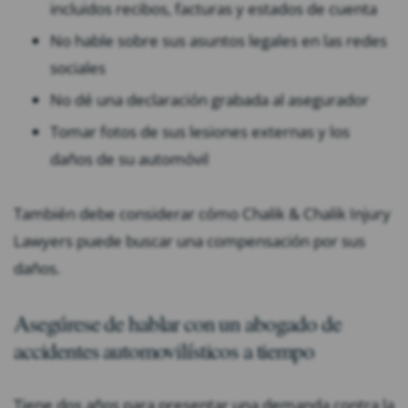
incluidos recibos, facturas y estados de cuenta
No hable sobre sus asuntos legales en las redes
sociales
No dé una declaración grabada al asegurador
Tomar fotos de sus lesiones externas y los
daños de su automóvil
También debe considerar cómo Chalik & Chalik Injury
Lawyers puede buscar una compensación por sus
daños.
Asegúrese de hablar con un abogado de
accidentes automovilísticos a tiempo
Tiene dos años para presentar una demanda contra la