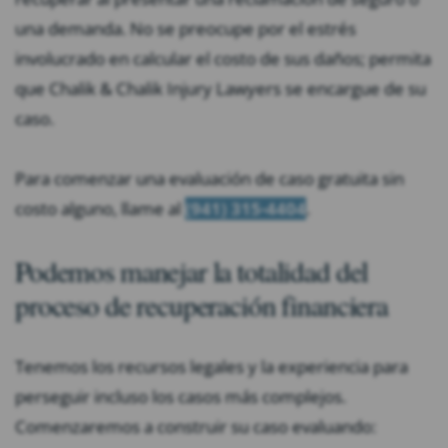
una demanda. No se preocupe por el estrés
involucrado en calcular el costo de sus daños; permita
que Chalik & Chalik Injury Lawyers se encargue de su
caso.
Para comenzar una evaluación de caso gratuita sin
costo alguno, llame al
(941) 315-4404
.
Podemos manejar la totalidad del
proceso de recuperación financiera
Tenemos los recursos legales y la experiencia para
perseguir incluso los casos más complejos.
Comenzaremos a construir su caso evaluando: