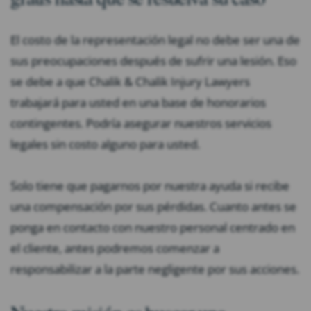
El costo de la representación legal no debe ser una de
sus preocupaciones después de sufrir una lesión. Eso
se debe a que Chalik & Chalik Injury Lawyers
trabajará para usted en una base de honorarios
contingentes. Podría asegurar nuestros servicios
legales sin costo alguno para usted.
Solo tiene que pagarnos por nuestra ayuda si recibe
una compensación por sus pérdidas. Cuanto antes se
ponga en contacto con nuestro personal centrado en
el cliente, antes podremos comenzar a
responsabilizar a la parte negligente por sus acciones.