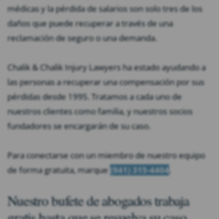
médicas y la pérdida de salarios son solo tres de los
daños que puede recuperar a través de una
reclamación de seguro o una demanda.
Chalik & Chalik Injury Lawyers ha estado ayudando a
las personas a recuperar una compensación por sus
pérdidas desde 1995. Tratamos a cada uno de
nuestros clientes como familia, y nuestros socios
fundadores se encargarán de su caso.
Para conectarse con un miembro de nuestro equipo
de forma gratuita, marque
(941) 315-4404
.
Nuestro bufete de abogados trabaja
gratis hasta que se resuelva su caso