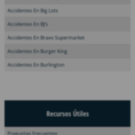
Accidentes En Big Lots
Accidentes En BJ’s
Accidentes En Bravo Supermarket
Accidentes En Burger King
Accidentes En Burlington
Recursos Útiles
Preguntas Frecuentes