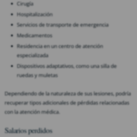
Cirugía
Hospitalización
Servicios de transporte de emergencia
Medicamentos
Residencia en un centro de atención
especializada
Dispositivos adaptativos, como una silla de
ruedas y muletas
Dependiendo de la naturaleza de sus lesiones, podría
recuperar tipos adicionales de pérdidas relacionadas
con la atención médica.
Salarios perdidos