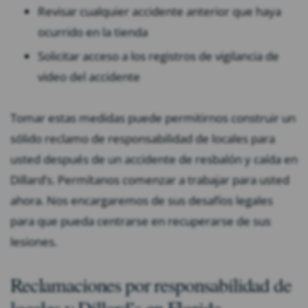
Revisar cualquier accidente anterior que haya
ocurrido en la tienda
Solicitar acceso a los registros de vigilancia de
video del accidente
Tomar estas medidas puede permitirnos construir un
sólido reclamo de responsabilidad de locales para
usted después de un accidente de resbalón y caída en
Dillard’s. Permítanos comenzar a trabajar para usted
ahora. Nos encargaremos de sus desafíos legales
para que pueda centrarse en recuperarse de sus
lesiones.
Reclamaciones por responsabilidad de
locales y Dillard’s en Florida