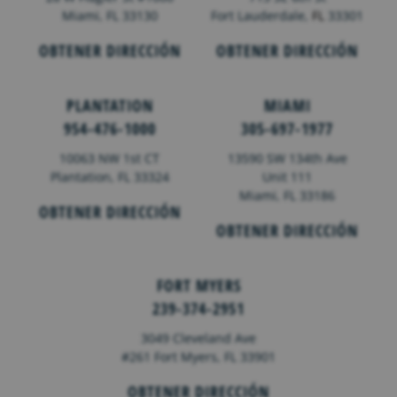
Miami, FL 33130
Fort Lauderdale,
FL
33301
OBTENER DIRECCIÓN
OBTENER DIRECCIÓN
PLANTATION
MIAMI
954-476-1000
305-697-1977
10063 NW 1st CT
13590 SW 134th Ave
Plantation, FL 33324
Unit 111
Miami, FL 33186
OBTENER DIRECCIÓN
OBTENER DIRECCIÓN
FORT MYERS
239-374-2951
3049 Cleveland Ave
#261 Fort Myers, FL 33901
OBTENER DIRECCIÓN