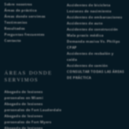
Sobre nosotros
Accidentes de bicicleta
Áreas de práctica
Lesiones de nacimiento
Áreas donde servimos
Accidentes de embarcaciones
Testimonios
Accidentes de auto
Resultados
Accidentes de construcción
Preguntas frecuentes
Mala praxis médica
Contacto
Demanda masiva Vs. Philips
CPAP
Accidentes de resbalón y
caída
Accidentes de camión
ÁREAS DONDE
CONSULTAR TODAS LAS ÁREAS
DE PRÁCTICA
SERVIMOS
Abogado de lesiones
personales en Miami
Abogado de lesiones
personales de Fort Lauderdale
Abogado de lesiones
personales de Fort Myers
Abogado de lesiones