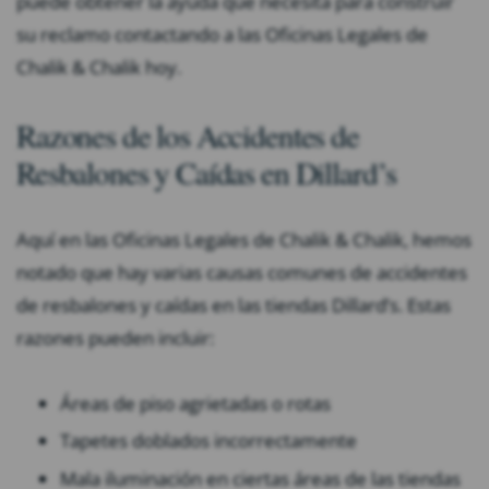
puede obtener la ayuda que necesita para construir
su reclamo contactando a las Oficinas Legales de
Chalik & Chalik hoy.
Razones de los Accidentes de
Resbalones y Caídas en Dillard’s
Aquí en las Oficinas Legales de Chalik & Chalik, hemos
notado que hay varias causas comunes de accidentes
de resbalones y caídas en las tiendas Dillard’s. Estas
razones pueden incluir:
Áreas de piso agrietadas o rotas
Tapetes doblados incorrectamente
Mala iluminación en ciertas áreas de las tiendas