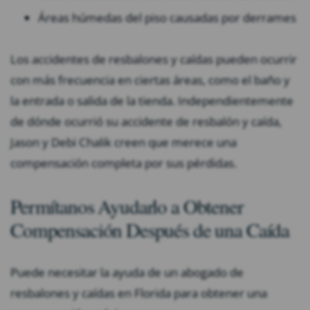
Áreas húmedas del piso causadas por derrames
Los accidentes de resbalones y caídas pueden ocurrir
con más frecuencia en ciertas áreas, como el baño y
la entrada o salida de la tienda. Independientemente
de dónde ocurrió su accidente de resbalón y caída,
Jason y Debi Chalik creen que merece una
compensación completa por sus pérdidas.
Permítanos Ayudarlo a Obtener
Compensación Después de una Caída
Puede necesitar la ayuda de un abogado de
resbalones y caídas en Florida para obtener una