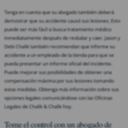
Tenga en cuenta que su abogado también deberá
demostrar que su accidente causó sus lesiones. Esto
puede ser más fácil si busca tratamiento médico
inmediatamente después de resbalar y caer. Jason y
Debi Chalik también recomiendan que informe su
accidente a un empleado de la tienda para que se
pueda presentar un informe oficial del incidente.
Puede mejorar sus posibilidades de obtener una
compensación máxima por sus lesiones tomando
estas medidas. Obtenga más información sobre sus
opciones legales comunicándose con las Oficinas
Legales de Chalik & Chalik hoy.
Tome el control con un abogado de