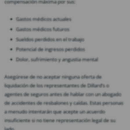
compensación máxima por sus:
Gastos médicos actuales
Gastos médicos futuros
Sueldos perdidos en el trabajo
Potencial de ingresos perdidos
Dolor, sufrimiento y angustia mental
Asegúrese de no aceptar ninguna oferta de
liquidación de los representantes de Dillard’s o
agentes de seguros antes de hablar con un abogado
de accidentes de resbalones y caídas. Estas personas
a menudo intentarán que acepte un acuerdo
insuficiente si no tiene representación legal de su
lado.