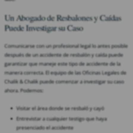
Un Abogado de Resbalones y Caídas
Puede Investigar su Caso
Comunicarse con un profesional legal lo antes posible
después de un accidente de resbalón y caída puede
garantizar que maneje este tipo de accidente de la
manera correcta. El equipo de las Oficinas Legales de
Chalik & Chalik puede comenzar a investigar su caso
ahora. Podemos:
Visitar el área donde se resbaló y cayó
Entrevistar a cualquier testigo que haya
presenciado el accidente