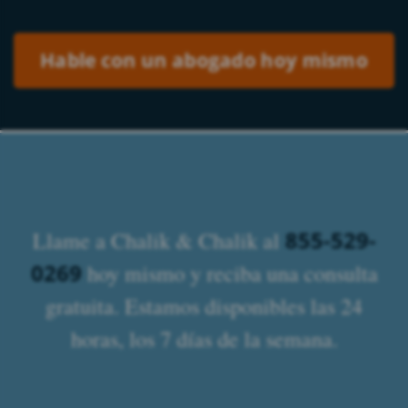
Please leave this field empty.
855-529-
Llame a Chalik & Chalik al
0269
hoy mismo y reciba una consulta
gratuita. Estamos disponibles las 24
horas, los 7 días de la semana.