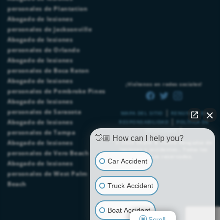
personales de Plantation
Abogado de lesiones
personales de Jacksonville
Abogado de lesiones
personales de Orlando
Abogado de lesiones
personales de Boca Raton
Abogado de lesiones
¡Visítenos en redes sociales!
personales de Pembroke Pines
Abogado de lesiones
|
personales de Sarasota
MAPA DEL SITIO
RENUNCIA DE
|
Abogado de lesiones
RESPONSABILIDAD
POLÍTICA DE
|
PRIVACIDAD
personales de Tampa
👋🏼 How can I help you?
Abogado de lesiones
© 2026
Chalik & Chalik Abogados de
lesiones y accidentes.
. Todos los
personales de Vero Beach
derechos reservados.
Car Accident
Abogado de lesiones
personales de West Palm
Beach
Truck Accident
Boat Accident
Scroll