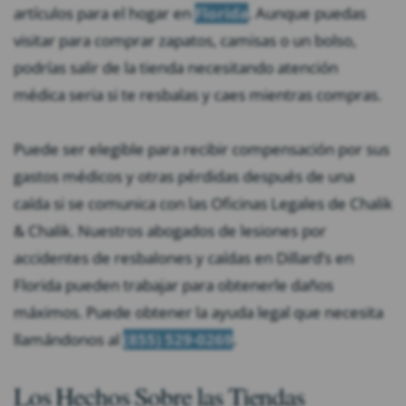
artículos para el hogar en
Florida
. Aunque puedas
visitar para comprar zapatos, camisas o un bolso,
podrías salir de la tienda necesitando atención
médica seria si te resbalas y caes mientras compras.
Puede ser elegible para recibir compensación por sus
gastos médicos y otras pérdidas después de una
caída si se comunica con las Oficinas Legales de Chalik
& Chalik. Nuestros abogados de lesiones por
accidentes de resbalones y caídas en Dillard’s en
Florida pueden trabajar para obtenerle daños
máximos. Puede obtener la ayuda legal que necesita
llamándonos al
(855) 529-0269
.
Los Hechos Sobre las Tiendas