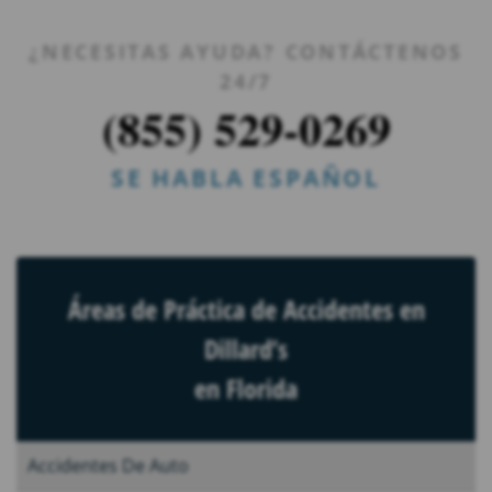
¿NECESITAS AYUDA? CONTÁCTENOS
24/7
(855) 529-0269
SE HABLA ESPAÑOL
Áreas de Práctica de Accidentes en
Dillard’s
en Florida
Accidentes De Auto