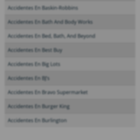
Accidentes En Baskin-Robbins
Accidentes En Bath And Body Works
Accidentes En Bed, Bath, And Beyond
Accidentes En Best Buy
Accidentes En Big Lots
Accidentes En BJ’s
Accidentes En Bravo Supermarket
Accidentes En Burger King
Accidentes En Burlington