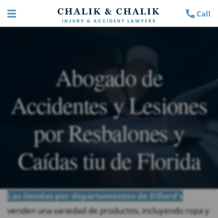
Call
Abogado de
Accidentes y Lesiones
por Resbalones y
Caídas tiu de Florida
Las tiendas por departamentos de Dillard’s
venden una variedad de productos, incluyendo ropa y