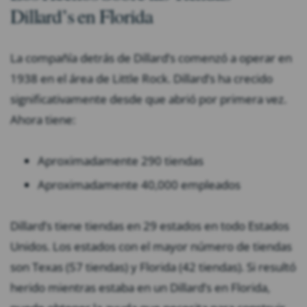
Dillard’s en Florida
La compañía detrás de Dillard’s comenzó a operar en
1938 en el área de Little Rock. Dillard’s ha crecido
significativamente desde que abrió por primera vez.
Ahora tiene:
Aproximadamente 290 tiendas
Aproximadamente 40,000 empleados
Dillard’s tiene tiendas en 29 estados en todo Estados
Unidos. Los estados con el mayor número de tiendas
son Texas (57 tiendas) y Florida (42 tiendas). Si resultó
herido mientras estaba en un Dillard’s en Florida,