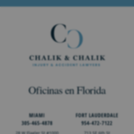
Oficinas en Florida
MIAMI
FORT LAUDERDALE
305-465-4878
954-472-7122
28 W Flagler St #1000
713 SE 6th St