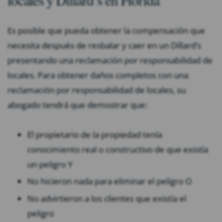
Es posible que pueda obtener la compensación que
necesita después de resbalar y caer en un Dillard’s
presentando una reclamación por responsabilidad de
locales. Para obtener daños completos con una
reclamación por responsabilidad de locales, su
abogado tendrá que demostrar que:
El propietario de la propiedad tenía
conocimiento real o constructivo de que existía
un peligro Y
No hicieron nada para eliminar el peligro O
No advirtieron a los clientes que existía el
peligro