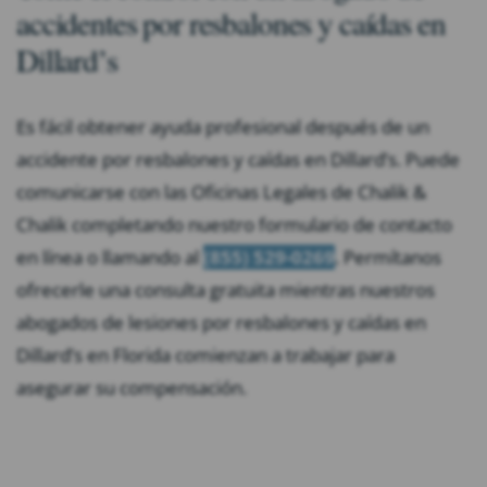
accidentes por resbalones y caídas en
Dillard’s
Es fácil obtener ayuda profesional después de un
accidente por resbalones y caídas en Dillard’s. Puede
comunicarse con las Oficinas Legales de Chalik &
Chalik completando nuestro formulario de contacto
en línea o llamando al
(855) 529-0269
. Permítanos
ofrecerle una consulta gratuita mientras nuestros
abogados de lesiones por resbalones y caídas en
Dillard’s en Florida comienzan a trabajar para
asegurar su compensación.