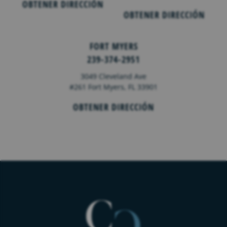
OBTENER DIRECCIÓN
OBTENER DIRECCIÓN
FORT MYERS
239-374-2951
3049 Cleveland Ave
#261 Fort Myers, FL 33901
OBTENER DIRECCIÓN