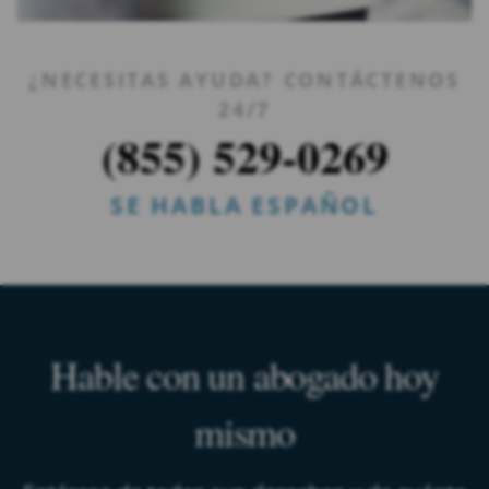
¿NECESITAS AYUDA? CONTÁCTENOS
24/7
(855) 529-0269
SE HABLA ESPAÑOL
Hable con un abogado hoy
mismo