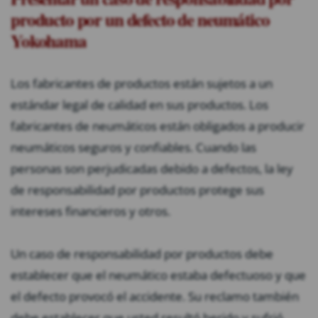
producto por un defecto de neumático
Yokohama
Los fabricantes de productos están sujetos a un
estándar legal de calidad en sus productos. Los
fabricantes de neumáticos están obligados a producir
neumáticos seguros y confiables. Cuando las
personas son perjudicadas debido a defectos, la ley
de responsabilidad por productos protege sus
intereses financieros y otros.
Un caso de responsabilidad por productos debe
establecer que el neumático estaba defectuoso y que
el defecto provocó el accidente. Su reclamo también
debe establecer que usted resultó herido y sufrió