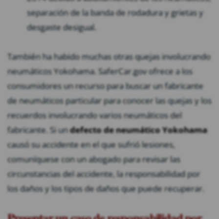
separación de la banda de rodadura y grietas y
desgaste desigual.
También ha habido muchas otras quejas involucrando
neumáticos Yokohama. SaferCar.gov ofrece a los
consumidores un recurso para buscar un fabricante
de neumáticos particular para conocer las quejas y los
recuerdos involucrando varios neumáticos del
fabricante. Si un
defecto de neumático Yokohama
causó su accidente en el que sufrió lesiones,
comuníquese con un abogado para revisar las
circunstancias del accidente, la responsabilidad por
los daños y los tipos de daños que puede recuperar.
Presentar un caso de responsabilidad por