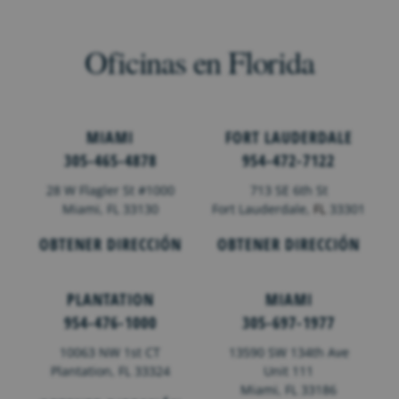
Oficinas en Florida
MIAMI
FORT LAUDERDALE
305-465-4878
954-472-7122
28 W Flagler St #1000
713 SE 6th St
Miami, FL 33130
Fort Lauderdale,
FL
33301
OBTENER DIRECCIÓN
OBTENER DIRECCIÓN
PLANTATION
MIAMI
954-476-1000
305-697-1977
10063 NW 1st CT
13590 SW 134th Ave
Plantation, FL 33324
Unit 111
Miami, FL 33186