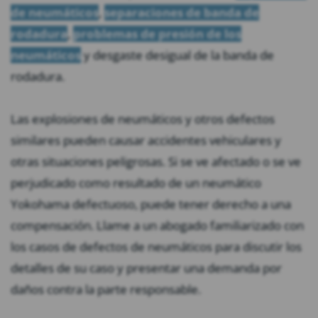
de neumáticos
,
separaciones de banda de
rodadura
,
problemas de presión de los
neumáticos
y desgaste desigual de la banda de
rodadura.
Las explosiones de neumáticos y otros defectos
similares pueden causar accidentes vehiculares y
otras situaciones peligrosas. Si se ve afectado o se ve
perjudicado como resultado de un neumático
Yokohama defectuoso, puede tener derecho a una
compensación. Llame a un abogado familiarizado con
los casos de defectos de neumáticos para discutir los
detalles de su caso y presentar una demanda por
daños contra la parte responsable.