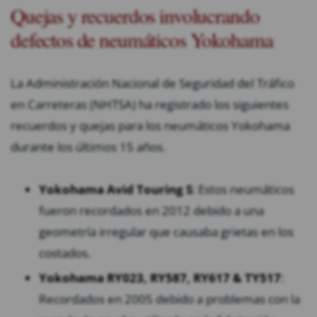
Quejas y recuerdos involucrando
defectos de neumáticos Yokohama
La Administración Nacional de Seguridad del Tráfico
en Carreteras (NHTSA) ha registrado los siguientes
recuerdos y quejas para los neumáticos Yokohama
durante los últimos 15 años.
Yokohama Avid Touring S
: Estos neumáticos
fueron recordados en 2012 debido a una
geometría irregular que causaba grietas en los
costados.
Yokohama RY023, RY587, RY617 & TY517
:
Recordados en 2005 debido a problemas con la