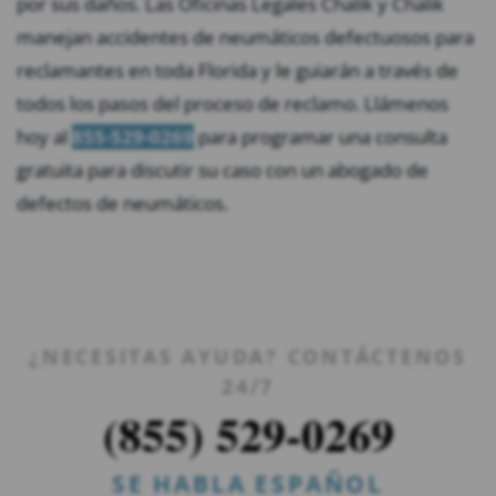
por sus daños. Las Oficinas Legales Chalik y Chalik
manejan accidentes de neumáticos defectuosos para
reclamantes en toda Florida y le guiarán a través de
todos los pasos del proceso de reclamo. Llámenos
hoy al
855-529-0269
para programar una consulta
gratuita para discutir su caso con un abogado de
defectos de neumáticos.
¿NECESITAS AYUDA? CONTÁCTENOS
24/7
(855) 529-0269
SE HABLA ESPAÑOL