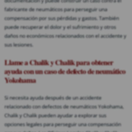
documentación y puede construir un caso contra el
fabricante de neumáticos para perseguir una
compensación por sus pérdidas y gastos. También
puede recuperar el dolor y el sufrimiento y otros
daños no económicos relacionados con el accidente y
sus lesiones.
Llame a Chalik y Chalik para obtener
ayuda con un caso de defecto de neumático
Yokohama
Si necesita ayuda después de un accidente
relacionado con defectos de neumáticos Yokohama,
Chalik y Chalik pueden ayudar a explorar sus
opciones legales para perseguir una compensación