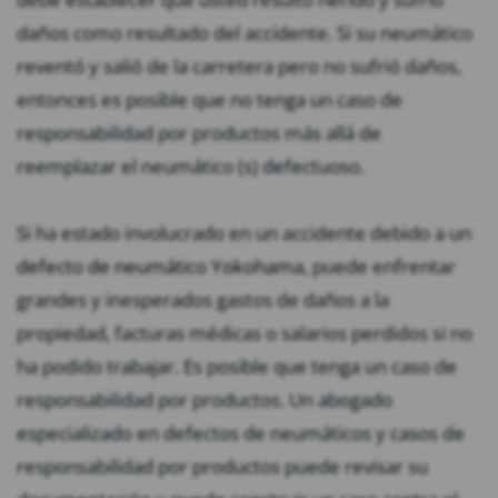
daños como resultado del accidente. Si su neumático
reventó y salió de la carretera pero no sufrió daños,
entonces es posible que no tenga un caso de
responsabilidad por productos más allá de
reemplazar el neumático (s) defectuoso.
Si ha estado involucrado en un accidente debido a un
defecto de neumático Yokohama
, puede enfrentar
grandes y inesperados gastos de daños a la
propiedad, facturas médicas o salarios perdidos si no
ha podido trabajar. Es posible que tenga un caso de
responsabilidad por productos. Un abogado
especializado en defectos de neumáticos y casos de
responsabilidad por productos puede revisar su