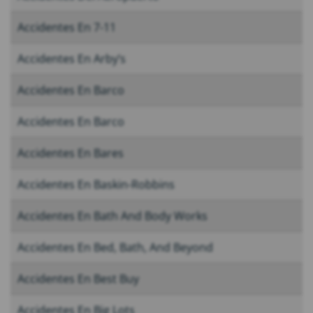
Accidentes En 7-11
Accidentes En Arby’s
Accidentes En Barco
Accidentes En Barco
Accidentes En Bares
Accidentes En Baskin-Robbins
Accidentes En Bath And Body Works
Accidentes En Bed, Bath, And Beyond
Accidentes En Best Buy
Accidentes En Big Lots