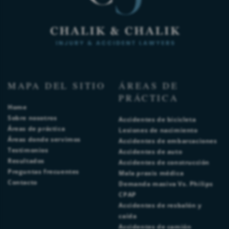
MAPA DEL SITIO
ÁREAS DE
PRÁCTICA
Home
Sobre nosotros
Accidentes de bicicleta
Áreas de práctica
Lesiones de nacimiento
Áreas donde servimos
Accidentes de embarcaciones
Testimonios
Accidentes de auto
Resultados
Accidentes de construcción
Preguntas frecuentes
Mala praxis médica
Contacto
Demanda masiva Vs. Philips
CPAP
Accidentes de resbalón y
caída
Accidentes de camión