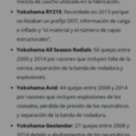
mezcla de caucho utilizada en la fabricación.
Yokohama RY215
: Recordado en 2013 porque
no listaban un prefijo DOT, información de carga
e inflado y “el material y el número de capas
estructurales”.
Yokohama All Season Radials
: 56 quejas entre
2000 y 2014 por razones que incluyen falla de la
correa, separación de la banda de rodadura y
explosiones.
Yokohama Avid
: 44 quejas entre 2008 y 2014
por razones que incluyen explosiones de los
costados, pérdida de presión de los neumáticos
y separación de la banda de rodadura.
Yokohama Geolandar
: 27 quejas entre 2008 y
2014 debido a abultamientos de los neumáticos,