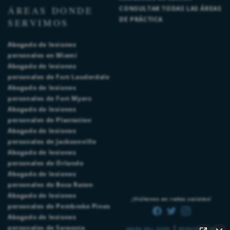
ÁREAS DONDE
CONSULTAR TODAS LAS ÁREAS
DE PRÁCTICA
SERVIMOS
Abogado de lesiones
personales en Miami
Abogado de lesiones
personales de Fort Lauderdale
Abogado de lesiones
personales de Fort Myers
Abogado de lesiones
personales de Plantation
Abogado de lesiones
personales de Jacksonville
Abogado de lesiones
personales de Orlando
Abogado de lesiones
personales de Boca Raton
Abogado de lesiones
¡Visítenos en redes sociales!
personales de Pembroke Pines
Abogado de lesiones
|
personales de Sarasota
MAPA DEL SITIO
RENUNCIA DE