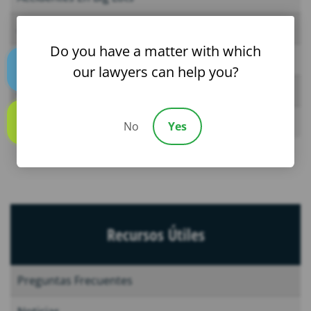
Accidentes En BJ’s
Do you have a matter with which
Accidentes En Bravo Supermarket
our lawyers can help you?
Text us
Accidentes En Burger King
Accidentes En Burlington
No
Yes
Call us
Recursos Útiles
Preguntas Frecuentes