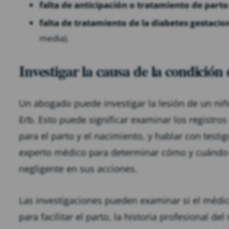
falta de anticipación o tratamiento de parto
falta de tratamiento de la diabetes gestacio
media).
Investigar la causa de la condición 
Un abogado puede investigar la lesión de un niñ
Erb. Esto puede significar examinar los registr
para el parto y el nacimiento, y hablar con tes
experto médico para determinar cómo y cuándo oc
negligente en sus acciones.
Las investigaciones pueden examinar si el médico
para facilitar el parto, la historia profesional del