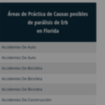
Áreas de Práctica de Causas posibles
de parálisis de Erb
en Florida
Accidentes De Auto
Accidentes De Auto
Accidentes De Bicicleta
Accidentes De Bicicleta
Accidentes De Bicicleta
Accidentes De Construcción