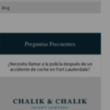
Blog
Preguntas Frecuentes
¿Necesito llamar a la policía después de un
accidente de coche en Fort Lauderdale?