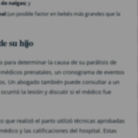
 de nalgas;
y
nal
(un posible factor en bebés más grandes que la
de su hijo
o para determinar la causa de su parálisis de
os médicos prenatales, un cronograma de eventos
tigos. Un abogado también puede consultar a un
urrió la lesión y discutir si el médico fue
 que realizó el parto utilizó técnicas aprobadas
 médico y las calificaciones del hospital. Estas