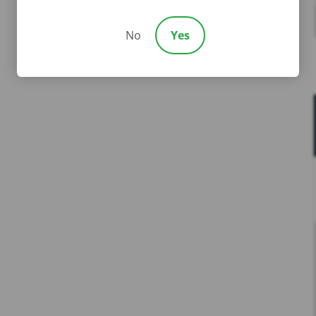
No
Yes