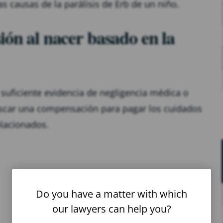
s causas de la parálisis de Erb de un niño.
ión al nacer basado en la
suficiente evidencia de negligencia médica o
uscar una compensación para pagar los cuidados
elacionados.
Do you have a matter with which
our lawyers can help you?