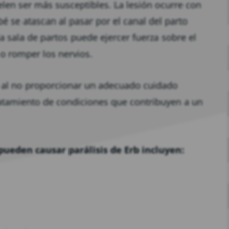
elen ser más susceptibles. La lesión ocurre con
se atascan al pasar por el canal del parto
a sala de partos puede ejercer fuerza sobre el
r o romper los nervios.
b al no proporcionar un adecuado cuidado
 tratamiento de condiciones que contribuyen a un
pueden causar parálisis de Erb incluyen: