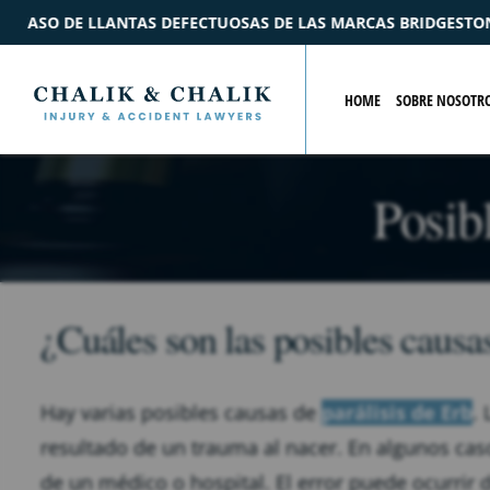
 DE LAS MARCAS BRIDGESTONE Y FORD
$2.2M
ACUERD
HOME
SOBRE NOSOTR
Posibl
¿Cuáles son las posibles causas
Hay varias posibles causas de
parálisis de Erb
.
resultado de un trauma al nacer. En algunos cas
de un médico o hospital. El error puede ocurrir d