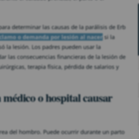
ara determinar las causas de la parálisis de Erb
clamo o demanda por lesión al nacer
si la
ó la lesión. Los padres pueden usar la
r las consecuencias financieras de la lesión de
rúrgicas, terapia física, pérdida de salarios y
médico o hospital causar
 área del hombro. Puede ocurrir durante un parto