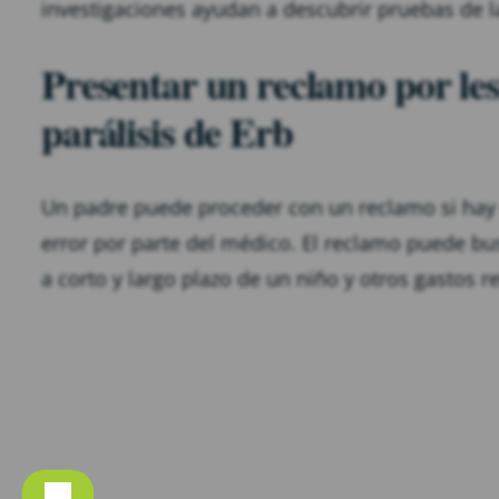
investigaciones ayudan a descubrir pruebas de la
Presentar un reclamo por les
parálisis de Erb
Un padre puede proceder con un reclamo si hay 
error por parte del médico. El reclamo puede b
a corto y largo plazo de un niño y otros gastos r