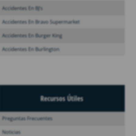
Accidentes En BJ’s
Accidentes En Bravo Supermarket
Accidentes En Burger King
Accidentes En Burlington
Recursos Útiles
Preguntas Frecuentes
Noticias