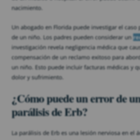
nacimiento.
Un abogado en Florida puede investigar el caso p
de un niño. Los padres pueden considerar un
re
investigación revela negligencia médica que caus
compensación de un reclamo exitoso para aborda
un niño. Esto puede incluir facturas médicas y qui
dolor y sufrimiento.
¿Cómo puede un error de un 
parálisis de Erb?
La parálisis de Erb es una lesión nerviosa en el