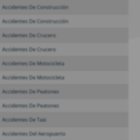
Accidentes De Construcción
Accidentes De Construcción
Accidentes De Crucero
Accidentes De Crucero
Accidentes De Motocicleta
Accidentes De Motocicleta
Accidentes De Peatones
Accidentes De Peatones
Accidentes De Taxi
Accidentes Del Aeropuerto