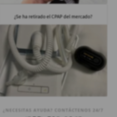
¿Se ha retirado el CPAP del mercado?
¿NECESITAS AYUDA? CONTÁCTENOS 24/7