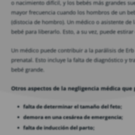
o nacimiento difícil, y los bebés más grandes su
mayor frecuencia cuando los hombros de un bebé 
(distocia de hombro). Un médico o asistente de l
bebé para liberarlo. Esto, a su vez, puede estira
Un médico puede contribuir a la parálisis de Er
prenatal. Esto incluye la falta de diagnóstico y
bebé grande.
Otros aspectos de la negligencia médica que 
falta de determinar el tamaño del feto;
demora en una cesárea de emergencia;
falta de inducción del parto;