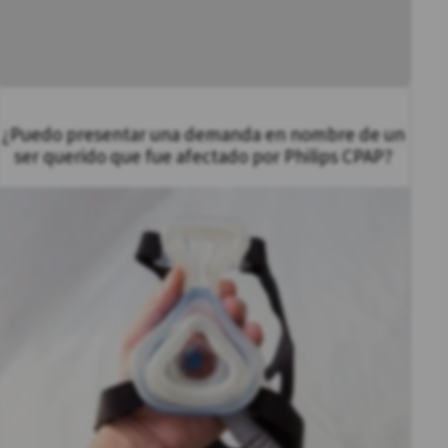
¿Puedo presentar una demanda en nombre de un
ser querido que fue afectado por Philips CPAP?