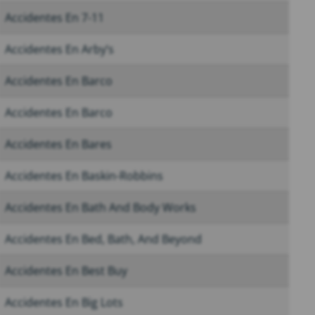
Accidentes En 7-11
Accidentes En Arby’s
Accidentes En Barco
Accidentes En Barco
Accidentes En Bares
Accidentes En Baskin-Robbins
Accidentes En Bath And Body Works
Accidentes En Bed, Bath, And Beyond
Accidentes En Best Buy
Accidentes En Big Lots