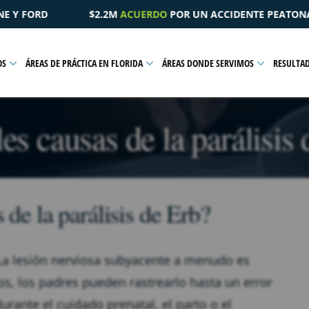
O
POR UN ACCIDENTE PEATONAL QUE RESULTÓ EN UNA LESIÓN P
OS
ÁREAS DE PRÁCTICA EN FLORIDA
ÁREAS DONDE SERVIMOS
RESULTA
es causas de la parálisis
 de la parálisis de Erb?
 La lesión nerviosa subyacente a menudo es
os, los padres pueden rastrearlo hasta un error
urante el cuidado prenatal, el parto o el