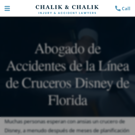
Call
Abogado de
Accidentes de la Línea
de Cruceros Disney de
Florida
Muchas personas esperan con ansias un crucero de
Disney, a menudo después de meses de planificación