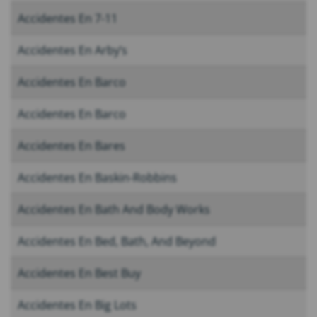
Accidentes En 7-11
Accidentes En Arby’s
Accidentes En Barco
Accidentes En Barco
Accidentes En Bares
Accidentes En Baskin-Robbins
Accidentes En Bath And Body Works
Accidentes En Bed, Bath, And Beyond
Accidentes En Best Buy
Accidentes En Big Lots