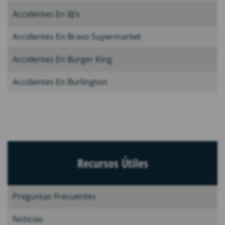
Accidentes En BJ’s
Accidentes En Bravo Supermarket
Accidentes En Burger King
Accidentes En Burlington
Recursos Útiles
Preguntas Frecuentes
Noticias