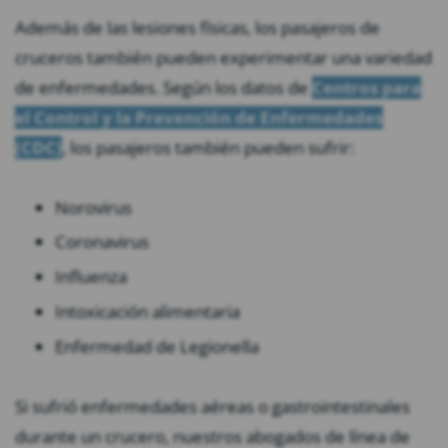
Además de las lesiones físicas, los pasajeros de
cruceros también pueden experimentar una variedad
de enfermedades. Según los datos de
Centros para
el Control y la Prevención de Enfermedades
(CDC)
, los pasajeros también pueden sufrir:
Norovirus
Coronavirus
Influenza
Intoxicación alimentaria
Enfermedad de Legionella
Si sufrió enfermedades aéreas o gastrointestinales
durante un crucero, nuestros abogados de línea de