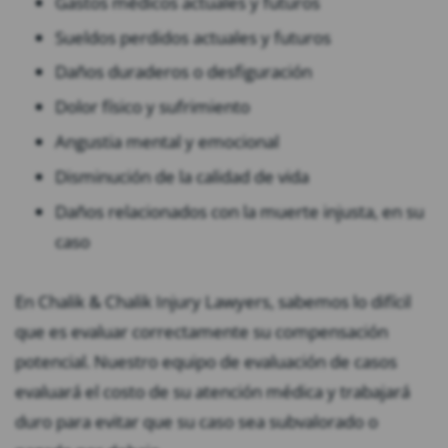
Gastos médicos actuales y futuros
Sueldos perdidos actuales y futuros
Daños duraderos o desfiguración
Dolor físico y sufrimiento
Angustia mental y emocional
Disminución de la calidad de vida
Daños relacionados con la muerte injusta, en su
caso
En Chalik & Chalik Injury Lawyers, sabemos lo difícil
que es evaluar correctamente su compensación
potencial. Nuestro equipo de evaluación de casos
evaluará el costo de su atención médica y trabajará
duro para evitar que su caso sea subvalorado o