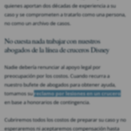
quienes aportan dos décadas de experiencia a su
caso y se comprometen a tratarlo como una persona,
no como un archivo de casos.
No cuesta nada trabajar con nuestros
abogados de la línea de cruceros Disney
Nadie debería renunciar al apoyo legal por
preocupación por los costos. Cuando recurra a
nuestro bufete de abogados para obtener ayuda,
tomamos su
reclamo por lesiones en un crucero
en base a honorarios de contingencia.
Cubriremos todos los costos de preparar su caso y no
esperaremos ni aceptaremos compensación hasta