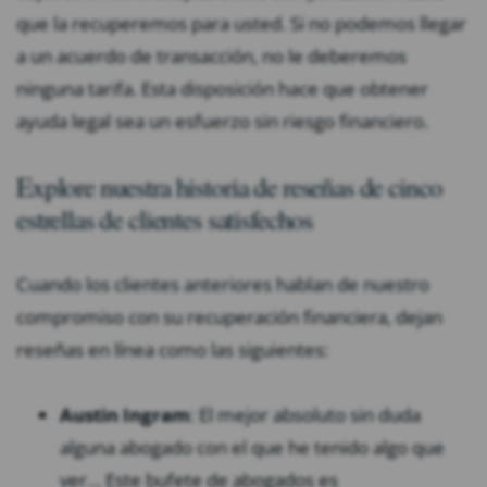
que la recuperemos para usted. Si no podemos llegar
a un acuerdo de transacción, no le deberemos
ninguna tarifa. Esta disposición hace que obtener
ayuda legal sea un esfuerzo sin riesgo financiero.
Explore nuestra historia de reseñas de cinco
estrellas de clientes satisfechos
Cuando los clientes anteriores hablan de nuestro
compromiso con su recuperación financiera, dejan
reseñas en línea como las siguientes:
Austin Ingram
: El mejor absoluto sin duda
alguna abogado con el que he tenido algo que
ver… Este bufete de abogados es