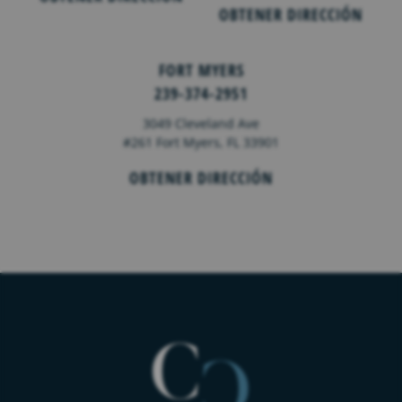
OBTENER DIRECCIÓN
FORT MYERS
239-374-2951
3049 Cleveland Ave
#261 Fort Myers, FL 33901
OBTENER DIRECCIÓN