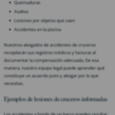
Quemaduras
Asaltos
Lesiones por objetos que caen
Accidentes en la piscina
Nuestros abogados de accidentes de cruceros
recopilarán sus registros médicos y facturas al
documentar la compensación adecuada. De esa
manera, nuestro equipo legal puede aprender qué
constituye un acuerdo justo y abogar por lo que
necesitas.
Ejemplos de lesiones de cruceros informadas
Los accidentes a bordo de un barco pueden resultar