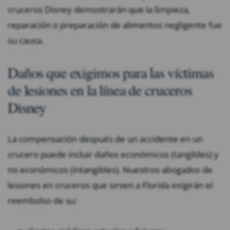
cruceros Disney demostrarán que la limpieza,
reparación o preparación de alimentos negligente fue
su causa.
Daños que exigimos para las víctimas
de lesiones en la línea de cruceros
Disney
La compensación después de un accidente en un
crucero puede incluir daños económicos (tangibles) y
no económicos (intangibles). Nuestros abogados de
lesiones en cruceros que sirven a Florida exigirán el
reembolso de su: