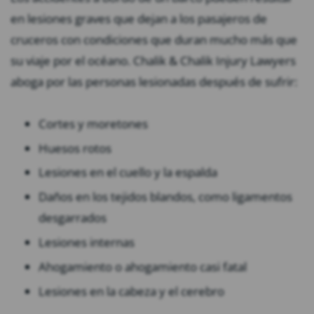
en lesiones graves que dejan a los pasajeros de
cruceros con condiciones que duran mucho más que
su viaje por el océano. Chalik & Chalik Injury Lawyers
aboga por las personas lesionadas después de sufrir:
Cortes y moretones
Huesos rotos
Lesiones en el cuello y la espalda
Daños en los tejidos blandos, como ligamentos
desgarrados
Lesiones internas
Ahogamiento o ahogamiento casi fatal
Lesiones en la cabeza y el cerebro