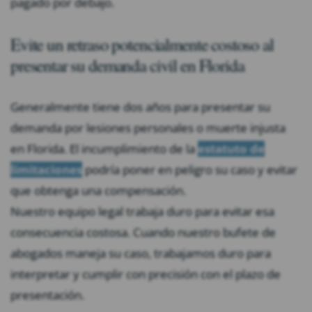
pagado por debajo.
Evite un retraso potencialmente costoso al
presentar su demanda civil en Florida
Generalmente tiene dos años para presentar su
demanda por lesiones personales o muerte injusta
en Florida. El incumplimiento de la
estatuto de
limitaciones
podría poner en peligro su caso y evitar
que obtenga una compensación.
Nuestro equipo legal trabaja duro para evitar esa
consecuencia costosa. Cuando nuestro bufete de
abogados maneja su caso, trabajamos duro para
interpretar y cumplir con precisión con el plazo de
presentación.