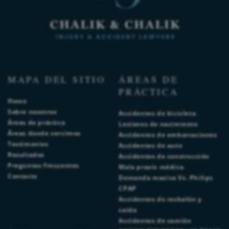
MAPA DEL SITIO
ÁREAS DE
PRÁCTICA
Home
Sobre nosotros
Accidentes de bicicleta
Áreas de práctica
Lesiones de nacimiento
Áreas donde servimos
Accidentes de embarcaciones
Testimonios
Accidentes de auto
Resultados
Accidentes de construcción
Preguntas frecuentes
Mala praxis médica
Contacto
Demanda masiva Vs. Philips
CPAP
Accidentes de resbalón y
caída
Accidentes de camión