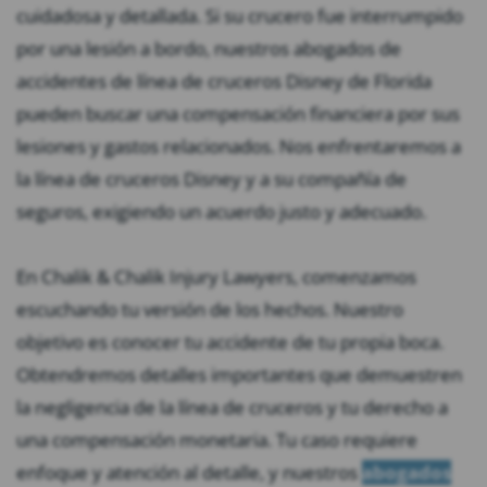
cuidadosa y detallada. Si su crucero fue interrumpido
por una lesión a bordo, nuestros abogados de
accidentes de línea de cruceros Disney de Florida
pueden buscar una compensación financiera por sus
lesiones y gastos relacionados. Nos enfrentaremos a
la línea de cruceros Disney y a su compañía de
seguros, exigiendo un acuerdo justo y adecuado.
En Chalik & Chalik Injury Lawyers, comenzamos
escuchando tu versión de los hechos. Nuestro
objetivo es conocer tu accidente de tu propia boca.
Obtendremos detalles importantes que demuestren
la negligencia de la línea de cruceros y tu derecho a
una compensación monetaria. Tu caso requiere
enfoque y atención al detalle, y nuestros
abogados