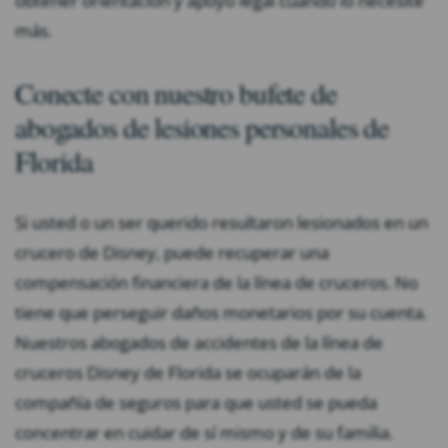
obtener orientación y apoyo legal cuando lo necesite
más.
Conecte con nuestro bufete de
abogados de lesiones personales de
Florida
Si usted o un ser querido resultaron lesionados en un
crucero de Disney, puede recuperar una
compensación financiera de la línea de cruceros. No
tiene que perseguir daños monetarios por su cuenta.
Nuestros abogados de accidentes de la línea de
cruceros Disney de Florida se ocuparán de la
compañía de seguros para que usted se pueda
concentrar en cuidar de sí mismo y de su familia.