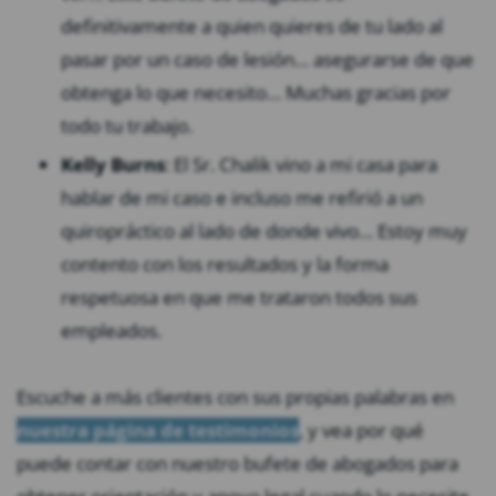
definitivamente a quien quieres de tu lado al
pasar por un caso de lesión… asegurarse de que
obtenga lo que necesito… Muchas gracias por
todo tu trabajo.
Kelly Burns
: El Sr. Chalik vino a mi casa para
hablar de mi caso e incluso me refirió a un
quiropráctico al lado de donde vivo… Estoy muy
contento con los resultados y la forma
respetuosa en que me trataron todos sus
empleados.
Escuche a más clientes con sus propias palabras en
nuestra página de testimonios
, y vea por qué
puede contar con nuestro bufete de abogados para