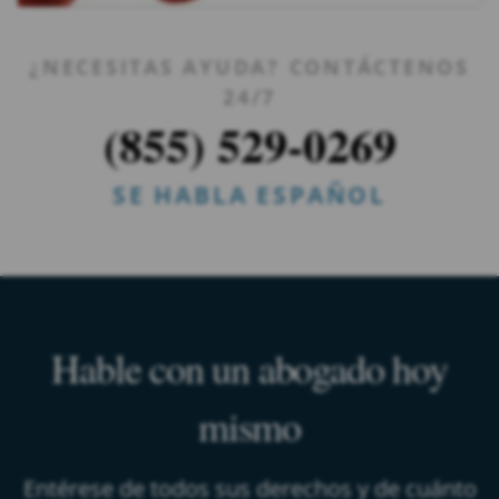
¿NECESITAS AYUDA? CONTÁCTENOS
24/7
(855) 529-0269
SE HABLA ESPAÑOL
Hable con un abogado hoy
mismo
Entérese de todos sus derechos y de cuánto