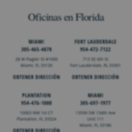
Oficinas en Florida
MIAMI
FORT LAUDERDALE
305-465-4878
954-472-7122
28 W Flagler St #1000
713 SE 6th St
Miami, FL 33130
Fort Lauderdale,
FL
33301
OBTENER DIRECCIÓN
OBTENER DIRECCIÓN
PLANTATION
MIAMI
954-476-1000
305-697-1977
10063 NW 1st CT
13590 SW 134th Ave
Plantation, FL 33324
Unit 111
Miami, FL 33186
OBTENER DIRECCIÓN