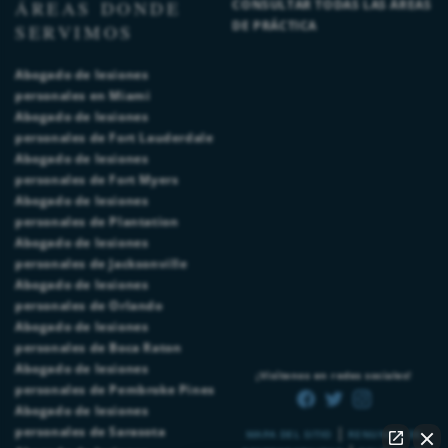
ÁREAS DONDE
CONSULTAR TODAS LAS ÁREAS
DE PRÁCTICA
SERVIMOS
Abogado de lesiones
personales en Miami
Abogado de lesiones
personales de Fort Lauderdale
Abogado de lesiones
personales de Fort Myers
Abogado de lesiones
personales de Plantation
Abogado de lesiones
personales de Jacksonville
Abogado de lesiones
personales de Orlando
Abogado de lesiones
personales de Boca Raton
Abogado de lesiones
¡Visítenos en redes sociales!
personales de Pembroke Pines
Abogado de lesiones
|
personales de Sarasota
MAPA DEL SITIO
RENUNCIA DE