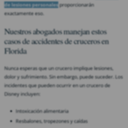
de lesiones personales
proporcionarán
exactamente eso.
Nuestros abogados manejan estos
casos de accidentes de cruceros en
Florida
Nunca esperas que un crucero implique lesiones,
dolor y sufrimiento. Sin embargo, puede suceder. Los
incidentes que pueden ocurrir en un crucero de
Disney incluyen:
Intoxicación alimentaria
Resbalones, tropezones y caídas