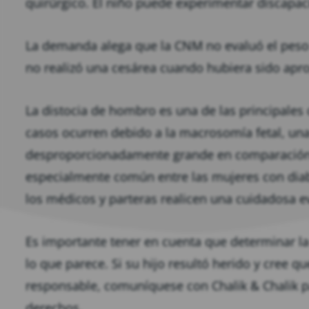
quirúrgico. El niño puede experimentar discapa
La demanda alega que la CNM no evaluó el peso 
no realizó una cesárea cuando hubiera sido apr
La distocia de hombro es una de las principales c
casos ocurren debido a la macrosomía fetal, una
desproporcionadamente grande en comparación 
especialmente común entre las mujeres con diab
los médicos y parteras realicen una cuidadosa e
Es importante tener en cuenta que determinar l
lo que parece. Si su hijo resultó herido y cree 
responsable, comuníquese con Chalik & Chalik 
derechos.