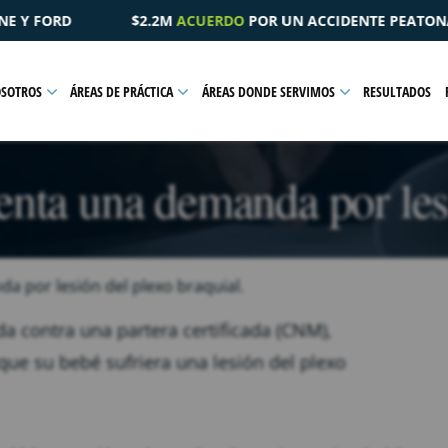
DO
POR UN ACCIDENTE PEATONAL QUE RESULTÓ EN UNA LESIÓN 
OSOTROS
ÁREAS DE PRÁCTICA
ÁREAS DONDE SERVIMOS
RESULTADOS
enta una demanda por lesi
a por lesión del plexo braquial.
 contra una partera certificada (CNM),
que su bebé sufriera una lesión del plexo