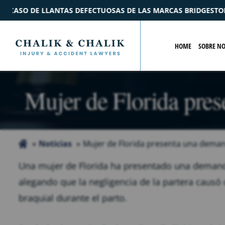
S DE LAS MARCAS BRIDGESTONE Y FORD
$2.2M
ACUER
HOME
SOBRE N
Mujer de Florida pres
Noticias
Mujer de Florida presenta una demand
Una mujer de Florida ha presentado una demanda
alegando que la negligencia de la partera causó 
braquial durante el parto.