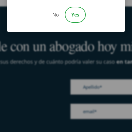
No
Yes
e con un abogado hoy 
 sus derechos y de cuánto podría valer su caso
en ta