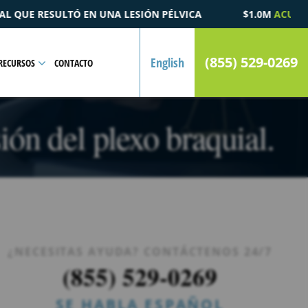
PÉLVICA
$1.0M
ACUERDO
POR UN CASO DE MUERTE POR
(855) 529-0269
English
RECURSOS
CONTACTO
ón del plexo braquial.
¿NECESITAS AYUDA? CONTÁCTENOS 24/7
(855) 529-0269
SE HABLA ESPAÑOL