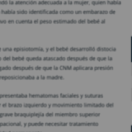
ndó la atención adecuada a la mujer, quien había
a había sido identificada como un embarazo de
uvo en cuenta el peso estimado del bebé al
 una episiotomía, y el bebé desarrolló distocia
 del bebé queda atascado después de que la
regado después de que la CNM aplicara presión
reposicionaba a la madre.
y presentaba hematomas faciales y suturas
 el brazo izquierdo y movimiento limitado del
 grave braquiplejía del miembro superior
cupacional, y puede necesitar tratamiento