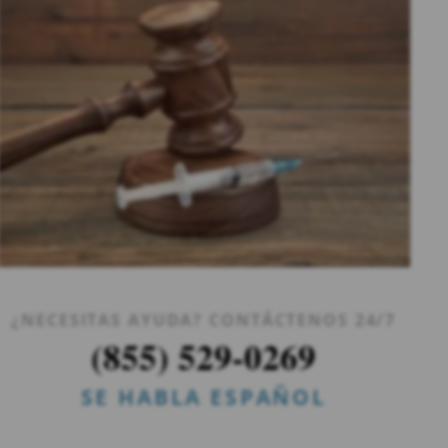
¿NECESITAS AYUDA? CONTÁCTENOS 24/7
(855) 529-0269
SE HABLA ESPAÑOL