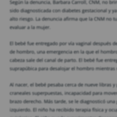
Según la denuncia, Barbara Carroll, CNM, no bri
sido diagnosticada con diabetes gestacional y y
alto riesgo. La denuncia afirma que la CNM no t
evaluar a la mujer.
El bebé fue entregado por vía vaginal después de
de hombro, una emergencia en la que el hombro
cabeza sale del canal de parto. El bebé fue ent
suprapúbica para desalojar el hombro mientras 
Al nacer, el bebé pesaba cerca de nueve libras 
craneales superpuestas, incapacidad para mover
brazo derecho. Más tarde, se le diagnosticó una
izquierdo. El niño ha recibido terapia física y o