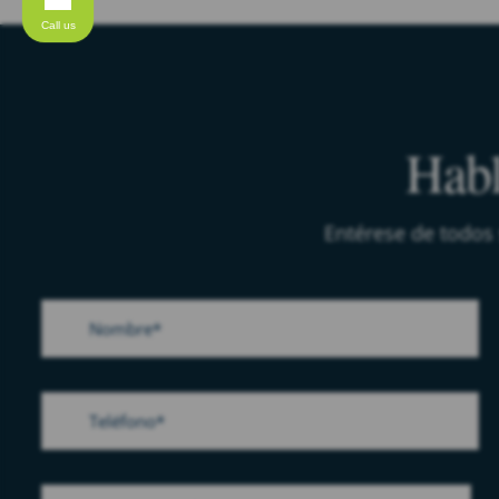
Call us
Habl
Entérese de todos