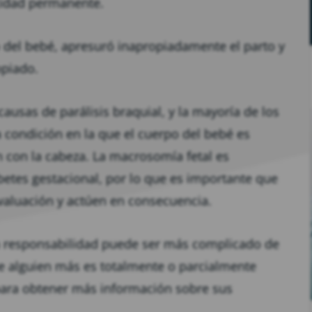
cidad permanente.
del bebé, apresuró inapropiadamente el parto y
opiado.
ausas de parálisis braquial, y la mayoría de los
 condición en la que el cuerpo del bebé es
con la cabeza. La macrosomía fetal es
etes gestacional, por lo que es importante que
valuación y actúen en consecuencia.
a responsabilidad puede ser más complicado de
que alguien más es totalmente o parcialmente
para obtener más información sobre sus