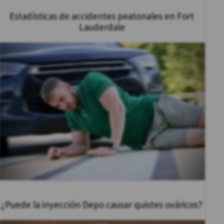
Estadísticas de accidentes peatonales en Fort
Lauderdale
¿Puede la inyección Depo causar quistes ováricos?