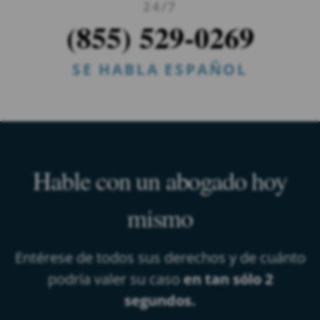
24/7
(855) 529-0269
SE HABLA ESPAÑOL
Hable con un abogado hoy
mismo
Entérese de todos sus derechos y de cuánto
podría valer su caso
en tan sólo 2
segundos.