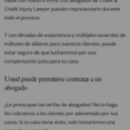
hable con nuestra firma. Los abogados de Chalik &
Chalik Injury Lawyer pueden representarlo durante
todo el proceso.
Y con décadas de experiencia y múltiples acuerdos de
millones de dólares para nuestros clientes, puede
estar seguro de que lucharemos por una
compensación justa para su caso.
Usted puede permitirse contratar a un
abogado
¿Le preocupan las tarifas de abogados? No lo haga.
No cobramos a los clientes por adelantado por sus
casos. Si su caso tiene éxito, solo tomaremos una