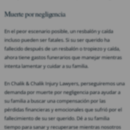
Muerte por negligencia
En el peor escenario posible, un resbalón y caída
incluso pueden ser fatales. Si su ser querido ha
fallecido después de un resbalón o tropiezo y caída,
ahora tiene gastos funerarios que manejar mientras
intenta lamentar y cuidar a su familia.
En Chalik & Chalik Injury Lawyers, perseguiremos una
demanda por muerte por negligencia para ayudar a
su familia a buscar una compensación por las
pérdidas financieras y emocionales que sufrió por el
fallecimiento de su ser querido. Dé a su familia
tiempo para sanar y recuperarse mientras nosotros