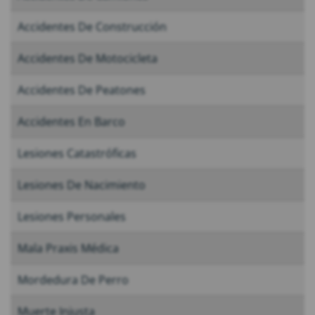
Accidentes De Construcción
Accidentes De Motocicleta
Accidentes De Peatones
Accidentes En Barco
Lesiones Catastróficas
Lesiones De Nacimiento
Lesiones Personales
Mala Praxis Médica
Mordedura De Perro
Muerte Injusta