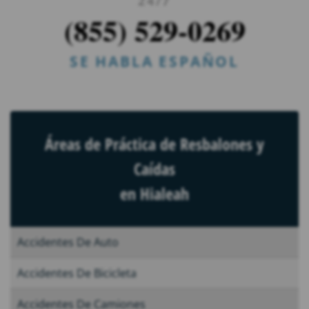
24/7
(855) 529-0269
SE HABLA ESPAÑOL
Áreas de Práctica de Resbalones y
Caídas
en Hialeah
Accidentes De Auto
Accidentes De Bicicleta
Accidentes De Camiones