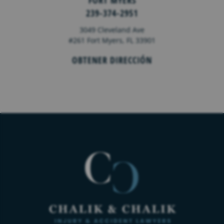
FORT MYERS
239-374-2951
3049 Cleveland Ave
#261 Fort Myers, FL 33901
OBTENER DIRECCIÓN