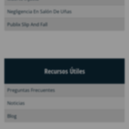
Negligencia En Salón De Uñas
Publix Slip And Fall
Recursos Útiles
Preguntas Frecuentes
Noticias
Blog