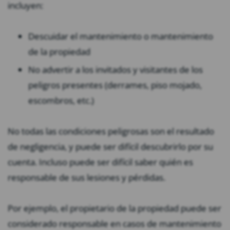
incluyen:
Descuidar el mantenimiento o mantenimiento
de la propiedad
No advertir a los invitados y visitantes de los
peligros presentes (derrames, piso mojado,
escombros, etc.)
No todas las condiciones peligrosas son el resultado
de negligencia, y puede ser difícil descubrirlo por su
cuenta. Incluso puede ser difícil saber quién es
responsable de sus lesiones y pérdidas.
Por ejemplo, el propietario de la propiedad puede ser
considerado responsable en casos de mantenimiento