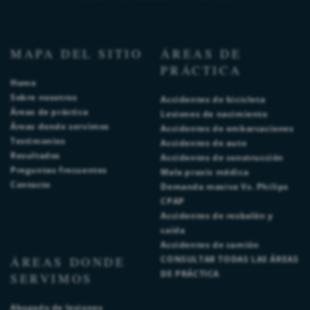
MAPA DEL SITIO
ÁREAS DE
PRÁCTICA
Home
Sobre nosotros
Accidentes de bicicleta
Áreas de práctica
Lesiones de nacimiento
Áreas donde servimos
Accidentes de embarcaciones
Testimonios
Accidentes de auto
Resultados
Accidentes de construcción
Preguntas frecuentes
Mala praxis médica
Contacto
Demanda masiva Vs. Philips
CPAP
Accidentes de resbalón y
caída
Accidentes de camión
ÁREAS DONDE
CONSULTAR TODAS LAS ÁREAS
DE PRÁCTICA
SERVIMOS
Abogado de lesiones