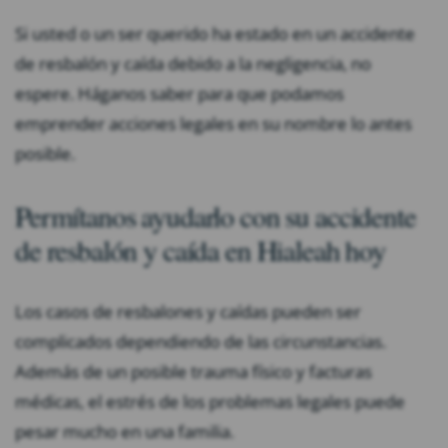
Si usted o un ser querido ha estado en un accidente
de resbalón y caída debido a la negligencia, no
espere. Háganos saber para que podamos
emprender acciones legales en su nombre lo antes
posible.
Permítanos ayudarlo con su accidente
de resbalón y caída en Hialeah hoy
Los casos de resbalones y caídas pueden ser
complicados dependiendo de las circunstancias.
Además de un posible trauma físico y facturas
médicas, el estrés de los problemas legales puede
pesar mucho en una familia.