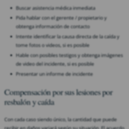
Buscar asistencia médica inmediata
Pida hablar con el gerente / propietario y
obtenga información de contacto
Intente identificar la causa directa de la caída y
tome fotos o videos, si es posible
Hable con posibles testigos y obtenga imágenes
de video del incidente, si es posible
Presentar un informe de incidente
Compensación por sus lesiones por
resbalón y caída
Con cada caso siendo único, la cantidad que puede
recibir en daños variará según su situación. El acuerdo