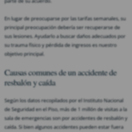
parte de su acuerdo.
En lugar de preocuparse por las tarifas semanales, su
principal preocupación debería ser recuperarse de
sus lesiones. Ayudarlo a buscar daños adecuados por
su trauma físico y pérdida de ingresos es nuestro
objetivo principal.
Causas comunes de un accidente de
resbalón y caída
Según los datos recopilados por el Instituto Nacional
de Seguridad en el Piso, más de 1 millón de visitas a la
sala de emergencias son por accidentes de resbalón y
caída. Si bien algunos accidentes pueden estar fuera