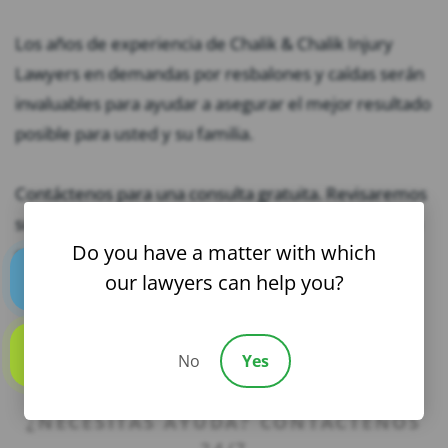
Los años de experiencia de Chalik & Chalik Injury
Lawyers en demandas por resbalones y caídas serán
invaluables para ayudar a asegurar el mejor resultado
posible para usted y su familia.
Contáctenos para una consulta gratuita. Revisaremos
su caso y discutiremos sus opciones para buscar una
Do you have a matter with which
compensación. Estamos disponibles las 24 horas del
our lawyers can help you?
día, los 7 días de la semana, así que llame hoy.
Text us
No
Yes
Call us
¿NECESITAS AYUDA? CONTÁCTENOS