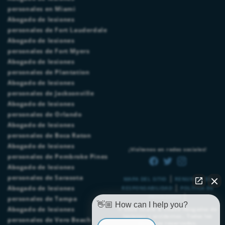
personales en Miami
Abogado de lesiones
personales de Fort Lauderdale
Abogado de lesiones
personales de Fort Myers
Abogado de lesiones
personales de Plantation
Abogado de lesiones
personales de Jacksonville
Abogado de lesiones
personales de Orlando
Abogado de lesiones
personales de Boca Raton
Abogado de lesiones
¡Visítenos en redes sociales!
personales de Pembroke Pines
Abogado de lesiones
|
personales de Sarasota
MAPA DEL SITIO
RENUNCIA DE
|
Abogado de lesiones
RESPONSABILIDAD
POLÍTICA DE
|
PRIVACIDAD
personales de Tampa
👋🏼 How can I help you?
Abogado de lesiones
© 2026
Chalik & Chalik Abogados de
lesiones y accidentes.
. Todos los
personales de Vero Beach
derechos reservados.