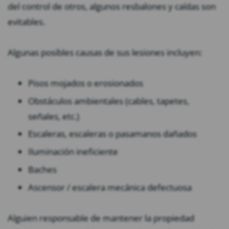
del control de otros, algunos resbalones y caídas son
evitables.
Algunas posibles causas de sus lesiones incluyen:
Pisos mojados o erosionados
Obstáculos ambientales (cables, tapetes,
señales, etc.)
Escaleras, escaleras o pasamanos dañados
Iluminación ineficiente
Baches
Ascensor / escalera mecánica defectuosa
Alguien responsable de mantener la propiedad