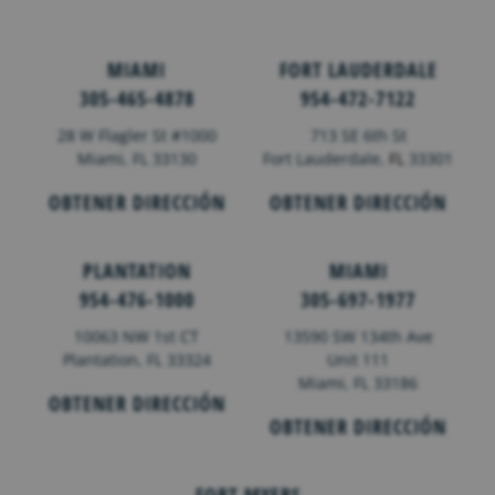
MIAMI
FORT LAUDERDALE
305-465-4878
954-472-7122
28 W Flagler St #1000
713 SE 6th St
Miami, FL 33130
Fort Lauderdale,
FL
33301
OBTENER DIRECCIÓN
OBTENER DIRECCIÓN
PLANTATION
MIAMI
954-476-1000
305-697-1977
10063 NW 1st CT
13590 SW 134th Ave
Plantation, FL 33324
Unit 111
Miami, FL 33186
OBTENER DIRECCIÓN
OBTENER DIRECCIÓN