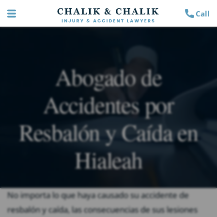
Call
Abogado de
Accidentes por
Resbalón y Caída en
Hialeah
No importa lo que haya causado su accidente de
resbalón y caída, las consecuencias de sus lesiones