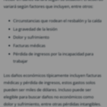
variará según factores que incluyen, entre otros:
Circunstancias que rodean el resbalón y la caída
La gravedad de la lesión
Dolor y sufrimiento
Facturas médicas
Pérdida de ingresos por la incapacidad para
trabajar
Los daños económicos típicamente incluyen facturas
médicas y pérdida de ingresos, estos gastos solos
pueden ser miles de dólares. Incluso puede ser
elegible para buscar daños no económicos como
dolor y sufrimiento, entre otras pérdidas intangibles.