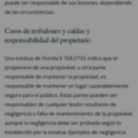
puede ser responsable de sus lesiones, dependiendo
de las circunstancias.
Casos de resbalones y caídas y
responsabilidad del propietario
Una estatua de Florida § 768.0755 indica que el
propietario de una propiedad, u otra parte
responsable de mantener la propiedad, es
responsable de mantener un lugar razonablemente
seguro para el público. Estas partes pueden ser
responsables de cualquier lesión resultante de
negligencia o falta de mantenimiento de la propiedad,
aunque la negligencia debe ser probada según lo
establecido por la estatua. Ejemplos de negligencia