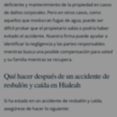
deficiente y mantenimiento de la propiedad en casos
de daños corporales. Pero en otros casos, como
aquellos que involucran fugas de agua, puede ser
difícil probar que el propietario sabía o podría haber
evitado el accidente. Nuestra firma puede ayudar a
identificar la negligencia y las partes responsables
mientras busca una posible compensación para usted
y su familia mientras se recupera.
Qué hacer después de un accidente de
resbalón y caída en Hialeah
Si ha estado en un accidente de resbalón y caída,
asegúrese de hacer lo siguiente: