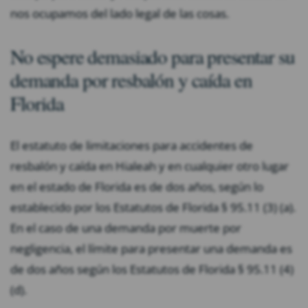
nos ocupamos del lado legal de las cosas.
No espere demasiado para presentar su
demanda por resbalón y caída en
Florida
El estatuto de limitaciones para accidentes de
resbalón y caída en Hialeah y en cualquier otro lugar
en el estado de Florida es de dos años, según lo
establecido por los Estatutos de Florida § 95.11 (3) (a).
En el caso de una demanda por muerte por
negligencia, el límite para presentar una demanda es
de dos años según los Estatutos de Florida § 95.11 (4)
(d).