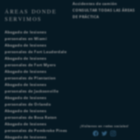
Accidentes de camión
ÁREAS DONDE
CONSULTAR TODAS LAS ÁREAS
DE PRÁCTICA
SERVIMOS
Abogado de lesiones
personales en Miami
Abogado de lesiones
personales de Fort Lauderdale
Abogado de lesiones
personales de Fort Myers
Abogado de lesiones
personales de Plantation
Abogado de lesiones
personales de Jacksonville
Abogado de lesiones
personales de Orlando
Abogado de lesiones
personales de Boca Raton
Abogado de lesiones
¡Visítenos en redes sociales!
personales de Pembroke Pines
Abogado de lesiones