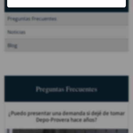
Preguntas Frecuentes
Noticias
Blog
Preguntas Frecuentes
¿Puedo presentar una demanda si dejé de tomar
Depo-Provera hace años?