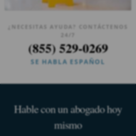
¿NECESITAS AYUDA? CONTÁCTENOS
24/7
(855) 529-0269
SE HABLA ESPAÑOL
Hable con un abogado hoy
mismo