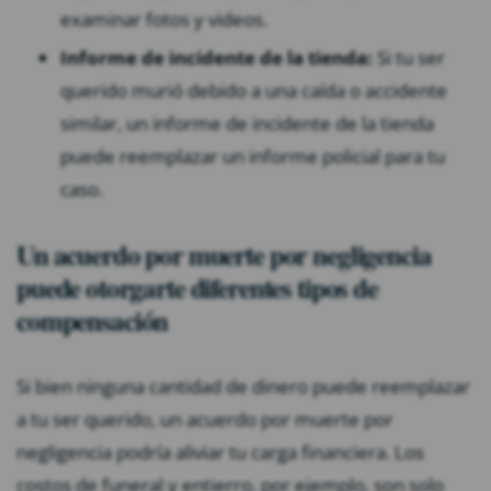
examinar fotos y videos.
Informe de incidente de la tienda:
Si tu ser
querido murió debido a una caída o accidente
similar, un informe de incidente de la tienda
puede reemplazar un informe policial para tu
caso.
Un acuerdo por muerte por negligencia
puede otorgarte diferentes tipos de
compensación
Si bien ninguna cantidad de dinero puede reemplazar
a tu ser querido, un acuerdo por muerte por
negligencia podría aliviar tu carga financiera. Los
costos de funeral y entierro, por ejemplo, son solo