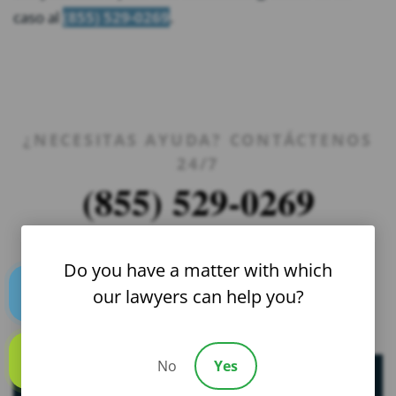
caso al
(855) 529-0269
.
¿NECESITAS AYUDA? CONTÁCTENOS
24/7
(855) 529-0269
SE HABLA ESPAÑOL
Do you have a matter with which
our lawyers can help you?
Text us
No
Yes
Call us
Recursos Útiles