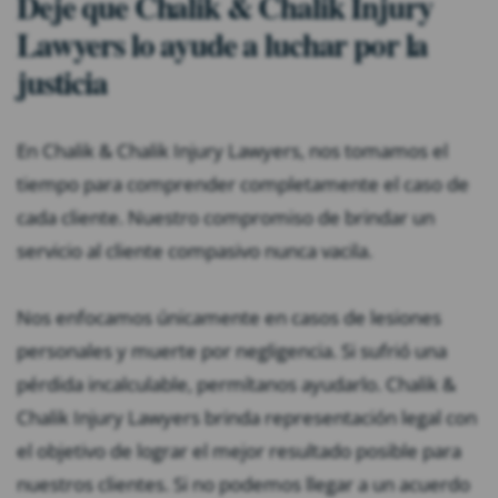
Deje que Chalik & Chalik Injury
Lawyers lo ayude a luchar por la
justicia
En Chalik & Chalik Injury Lawyers, nos tomamos el
tiempo para comprender completamente el caso de
cada cliente. Nuestro compromiso de brindar un
servicio al cliente compasivo nunca vacila.
Nos enfocamos únicamente en casos de lesiones
personales y muerte por negligencia. Si sufrió una
pérdida incalculable, permítanos ayudarlo. Chalik &
Chalik Injury Lawyers brinda representación legal con
el objetivo de lograr el mejor resultado posible para
nuestros clientes. Si no podemos llegar a un acuerdo