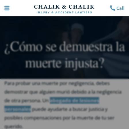
Call
¿Cómo se demuestra la
muerte injusta?
Para probar una muerte por negligencia, debes
demostrar que alguien murió debido a la negligencia
de otra persona. Un
abogado de lesiones
personales
puede ayudarte a buscar justicia y
posibles compensaciones por la muerte de tu ser
querido.