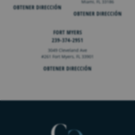
Miami, FL 33186
OBTENER DIRECCIÓN
OBTENER DIRECCIÓN
FORT MYERS
239-374-2951
3049 Cleveland Ave
#261 Fort Myers, FL 33901
OBTENER DIRECCIÓN