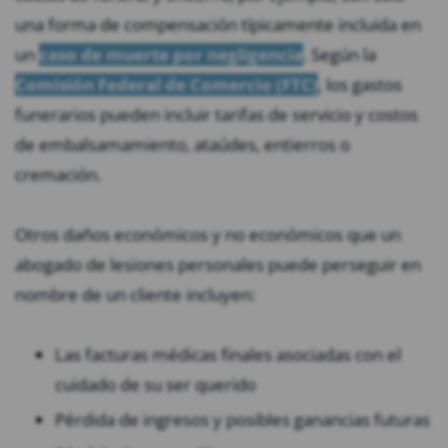
una forma de compensación típicamente incluida en
un
caso de muerte por negligencia
. Según la
Comisión Federal de Comercio (FTC)
, los gastos
funerarios pueden incluir tarifas de servicio y costos
de embalsamamiento, ataúdes, entierros o
cremación.
Otros daños económicos y no económicos que un
abogado de lesiones personales puede perseguir en
nombre de un cliente incluyen:
Las facturas médicas finales asociadas con el
cuidado de su ser querido
Pérdida de ingresos y posibles ganancias futuras