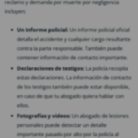
reclamo y demanda por muerte por negligencia
incluyen:
Un informe policial:
Un informe policial oficial
detalla el accidente y cualquier cargo resultante
contra la parte responsable. También puede
contener información de contacto importante.
Declaraciones de testigos:
La policía recopila
estas declaraciones. La información de contacto
de los testigos también puede estar disponible,
en caso de que tu abogado quiera hablar con
ellos.
Fotografías y videos:
Un abogado de lesiones
personales puede detectar un detalle
importante pasado por alto por la policía al