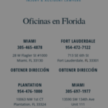
Oficinas en Florida
MIAMI
FORT LAUDERDALE
305-465-4878
954-472-7122
28 W Flagler St #1000
713 SE 6th St
Miami, FL 33130
Fort Lauderdale,
FL
33301
OBTENER DIRECCIÓN
OBTENER DIRECCIÓN
PLANTATION
MIAMI
954-476-1000
305-697-1977
10063 NW 1st CT
13590 SW 134th Ave
Plantation, FL 33324
Unit 111