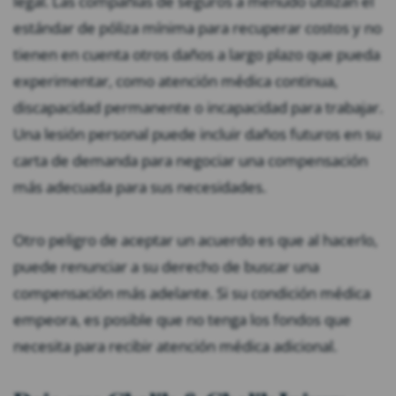
legal. Las compañías de seguros a menudo utilizan el
estándar de póliza mínima para recuperar costos y no
tienen en cuenta otros daños a largo plazo que pueda
experimentar, como atención médica continua,
discapacidad permanente o incapacidad para trabajar.
Una lesión personal puede incluir daños futuros en su
carta de demanda para negociar una compensación
más adecuada para sus necesidades.
Otro peligro de aceptar un acuerdo es que al hacerlo,
puede renunciar a su derecho de buscar una
compensación más adelante. Si su condición médica
empeora, es posible que no tenga los fondos que
necesita para recibir atención médica adicional.