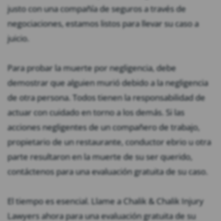
justo con una compañía de seguros a través de
negociaciones, estamos listos para llevar su caso a
juicio.
Para probar la muerte por negligencia, debe
demostrar que alguien murió debido a la negligencia
de otra persona. Todos tienen la responsabilidad de
actuar con cuidado en torno a los demás. Si las
acciones negligentes de un compañero de trabajo,
propietario de un restaurante, conductor ebrio u otra
parte resultaron en la muerte de su ser querido,
contáctenos para una evaluación gratuita de su caso.
El tiempo es esencial. Llame a Chalik & Chalik Injury
Lawyers ahora para una evaluación gratuita de su