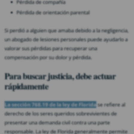
Pérdida de compañía
Pérdida de orientación parental
Si perdió a alguien que amaba debido a la negligencia,
un abogado de lesiones personales puede ayudarlo a
valorar sus pérdidas para recuperar una
compensación por su dolor y pérdida.
Para buscar justicia, debe actuar
rápidamente
La sección 768.19 de la ley de Florida
se refiere al
derecho de los seres queridos sobrevivientes de
presentar una demanda civil contra una parte
responsable. La ley de Florida generalmente permite