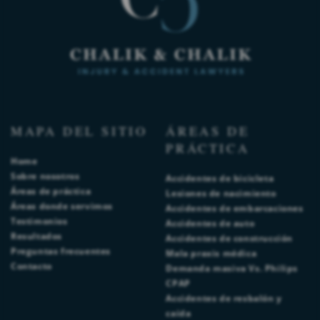
MAPA DEL SITIO
ÁREAS DE
PRÁCTICA
Home
Sobre nosotros
Accidentes de bicicleta
Áreas de práctica
Lesiones de nacimiento
Áreas donde servimos
Accidentes de embarcaciones
Testimonios
Accidentes de auto
Resultados
Accidentes de construcción
Preguntas frecuentes
Mala praxis médica
Contacto
Demanda masiva Vs. Philips
CPAP
Accidentes de resbalón y
caída