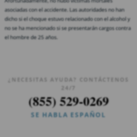
Afortunadamente, no hubo víctimas mortales
asociadas con el accidente. Las autoridades no han
dicho si el choque estuvo relacionado con el alcohol y
no se ha mencionado si se presentarán cargos contra
el hombre de 25 años.
¿NECESITAS AYUDA? CONTÁCTENOS
24/7
(855) 529-0269
SE HABLA ESPAÑOL