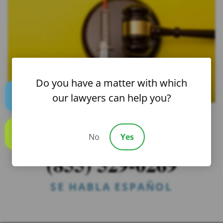
Do you have a matter with which
our lawyers can help you?
Text us
¿NECESITAS AYUDA? CONTÁCTENOS
No
Yes
24/7
Call us
(855) 529-0269
SE HABLA ESPAÑOL