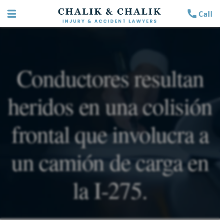
Call
Conductores resultan
heridos en una colisión
frontal que involucra a
un camión de carga en
la I-275.