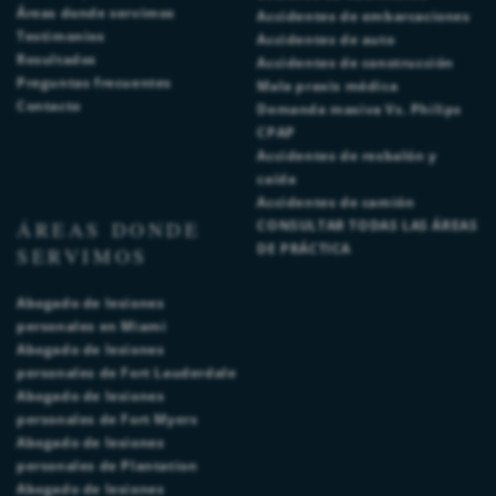
Áreas donde servimos
Accidentes de embarcaciones
Testimonios
Accidentes de auto
Resultados
Accidentes de construcción
Preguntas frecuentes
Mala praxis médica
Contacto
Demanda masiva Vs. Philips
CPAP
Accidentes de resbalón y
caída
Accidentes de camión
ÁREAS DONDE
CONSULTAR TODAS LAS ÁREAS
DE PRÁCTICA
SERVIMOS
Abogado de lesiones
personales en Miami
Abogado de lesiones
personales de Fort Lauderdale
Abogado de lesiones
personales de Fort Myers
Abogado de lesiones
personales de Plantation
Abogado de lesiones