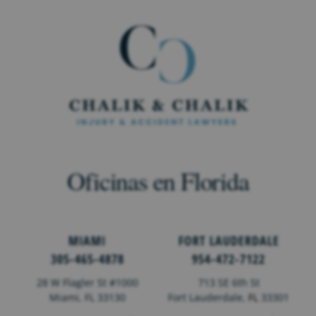
Oficinas en Florida
MIAMI
FORT LAUDERDALE
305-465-4878
954-472-7122
28 W Flagler St #1000
713 SE 6th St
Miami, FL 33130
Fort Lauderdale,
FL
33301