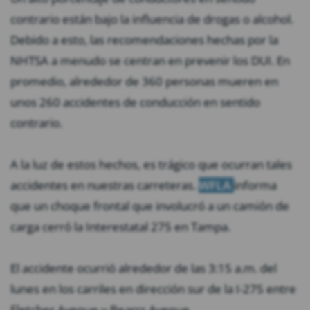
contrario están bajo la influencia de drogas o alcohol.
Debido a esto, las recomendaciones hechas por la
NHTSA a menudo se centran en prevenir los DUI. En
promedio, alrededor de 360 personas mueren en
unos 260 accidentes de conducción en sentido
contrario.
A la luz de estos hechos, es trágico que ocurran tales
accidentes en nuestras carreteras.
WFLA
informa
que un choque frontal que involucró a un camión de
carga cerró la Interestatal 275 en Tampa.
El accidente ocurrió alrededor de las 3:15 a.m. del
lunes en los carriles en dirección sur de la I-275 entre
Fletcher Avenue y Bearrs Avenue.