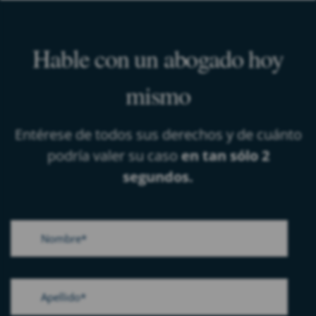
Hable con un abogado hoy
mismo
Entérese de todos sus derechos y de cuánto
podría valer su caso
en tan sólo 2
segundos.