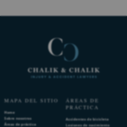
MAPA DEL SITIO
ÁREAS DE
PRÁCTICA
Home
Sobre nosotros
Accidentes de bicicleta
Áreas de práctica
Lesiones de nacimiento