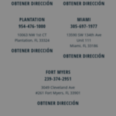
OBTENER DIRECCIÓN
OBTENER DIRECCIÓN
PLANTATION
MIAMI
954-476-1000
305-697-1977
10063 NW 1st CT
13590 SW 134th Ave
Plantation, FL 33324
Unit 111
Miami, FL 33186
OBTENER DIRECCIÓN
OBTENER DIRECCIÓN
FORT MYERS
239-374-2951
3049 Cleveland Ave
#261 Fort Myers, FL 33901
OBTENER DIRECCIÓN