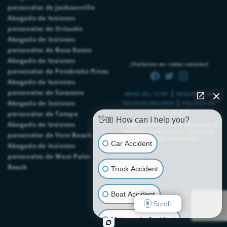
personales de Jacksonville
Abogado de lesiones
personales de Orlando
Abogado de lesiones
personales de Boca Raton
Abogado de lesiones
¡Visítenos en redes sociales!
personales de Pembroke Pines
Abogado de lesiones
|
personales de Sarasota
MAPA DEL SITIO
RENUNCIA DE
|
Abogado de lesiones
RESPONSABILIDAD
POLÍTICA DE
|
PRIVACIDAD
personales de Tampa
👋🏼 How can I help you?
Abogado de lesiones
© 2026
Chalik & Chalik Abogados de
lesiones y accidentes.
. Todos los
personales de Vero Beach
derechos reservados.
Car Accident
Abogado de lesiones
personales de West Palm
Beach
Truck Accident
Boat Accident
Scroll
Motorcycle Accident