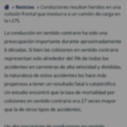
Noticias
Conductores resultan heridos en una
colisión frontal que involucra a un camión de carga en
la I-275.
La conducción en sentido contrario ha sido una
preocupación importante durante aproximadamente
6 décadas. Si bien las colisiones en sentido contrario
representan solo alrededor del 3% de todos los
accidentes en carreteras de alta velocidad y divididas,
la naturaleza de estos accidentes los hace más
propensos a tener un resultado fatal o catastrófico.
Un estudio encontró que la tasa de mortalidad por
colisiones en sentido contrario era 27 veces mayor
que la de otros tipos de accidentes.
Un alto porcentaje de conductores en sentido