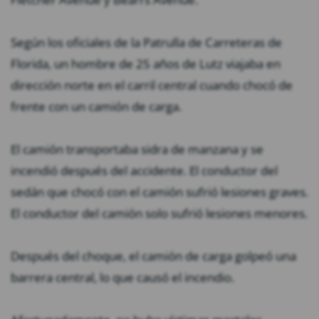
Según los oficiales de la Patrulla de Carreteras de
Florida, un hombre de 25 años de Lutz viajaba en
dirección norte en el carril central cuando chocó de
frente con un camión de carga.
El camión transportaba sidra de manzana y se
incendió después del accidente. El conductor del
sedán que chocó con el camión sufrió lesiones graves.
El conductor del camión solo sufrió lesiones menores.
Después del choque, el camión de carga golpeó una
barrera central, lo que causó el incendio.