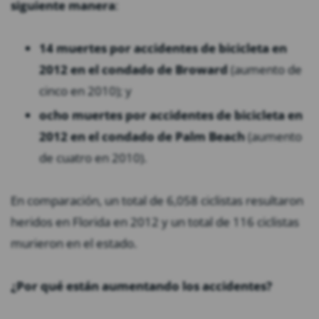
siguiente manera
:
14 muertes por accidentes de bicicleta en
2012 en el condado de Broward
(aumento de
cinco en 2010); y
ocho muertes por accidentes de bicicleta en
2012 en el condado de Palm Beach
(aumento
de cuatro en 2010).
En comparación, un total de 6,058 ciclistas resultaron
heridos en Florida en 2012 y un total de 116 ciclistas
murieron en el estado.
¿Por qué están aumentando los accidentes?