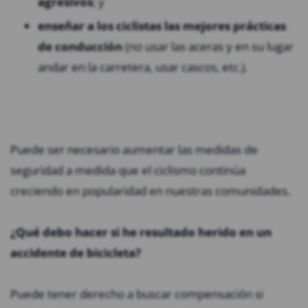
agresivos
; y
enseñar a los ciclistas las mejores prácticas
de conducción
(no usar las aceras y en su lugar
andar en la carretera, usar cascos, etc.).
Puede ser necesario aumentar las medidas de
seguridad a medida que el ciclismo continúa
creciendo en popularidad en nuestras comunidades.
¿Qué debo hacer si he resultado herido en un
accidente de bicicleta?
Puede tener derecho a buscar compensación si