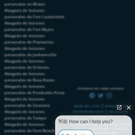
personales en Miami
Abogado de lesiones
personales de Fort Lauderdale
Abogado de lesiones
personales de Fort Myers
Abogado de lesiones
personales de Plantation
Abogado de lesiones
personales de Jacksonville
Abogado de lesiones
personales de Orlando
Abogado de lesiones
personales de Boca Raton
Abogado de lesiones
¡Visítenos en redes sociales!
personales de Pembroke Pines
Abogado de lesiones
|
personales de Sarasota
MAPA DEL SITIO
RENUNCIA DE
|
Abogado de lesiones
RESPONSABILIDAD
POLÍTICA DE
|
PRIVACIDAD
personales de Tampa
👋🏼 How can I help you?
Abogado de lesiones
© 2026
Chalik & Chalik Abogados de
lesiones y accidentes.
. Todos los
personales de Vero Beach
derechos reservados.