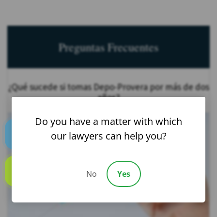
Preguntas Frecuentes
¿Qué sucede si tomas Depo-Provera por más de dos
años?
Do you have a matter with which
our lawyers can help you?
Text us
No
Yes
Call us