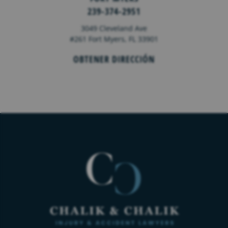
239-374-2951
3049 Cleveland Ave
#261 Fort Myers, FL 33901
OBTENER DIRECCIÓN