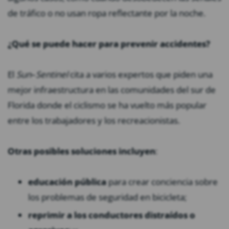
de tráfico o no usan ropa reflectante por la noche.
¿Qué se puede hacer para prevenir accidentes?
El
Sun
–
Sentinel
cita a varios expertos que piden una
mejor infraestructura en las comunidades del sur de
Florida donde el ciclismo se ha vuelto más popular
entre los trabajadores y los recreacionistas.
Otras posibles soluciones incluyen
:
educación pública
para crear conciencia sobre
los problemas de seguridad en bicicleta;
reprimir a los conductores distraídos o