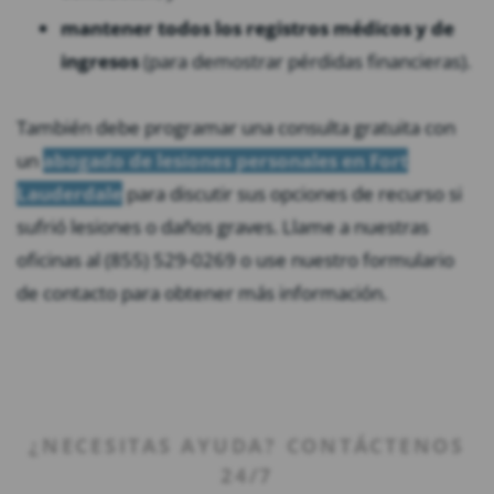
mantener todos los registros médicos y de
ingresos
(para demostrar pérdidas financieras).
También debe programar una consulta gratuita con
un
abogado de lesiones personales en Fort
Lauderdale
para discutir sus opciones de recurso si
sufrió lesiones o daños graves. Llame a nuestras
oficinas al (855) 529-0269 o use nuestro formulario
de contacto para obtener más información.
¿NECESITAS AYUDA? CONTÁCTENOS
24/7