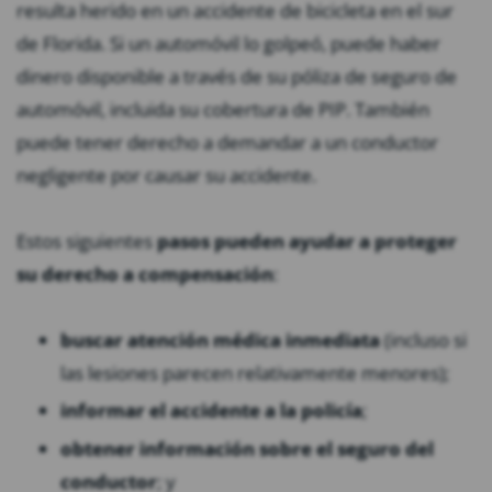
resulta herido en un accidente de bicicleta en el sur
de Florida. Si un automóvil lo golpeó, puede haber
dinero disponible a través de su póliza de seguro de
automóvil, incluida su cobertura de PIP. También
puede tener derecho a demandar a un conductor
negligente por causar su accidente.
Estos siguientes
pasos pueden ayudar a proteger
su derecho a compensación
:
buscar atención médica inmediata
(incluso si
las lesiones parecen relativamente menores);
informar el accidente a la policía
;
obtener información sobre el seguro del
conductor
; y