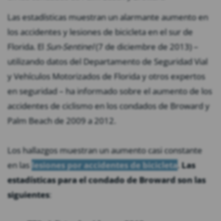
Las estadísticas muestran un alarmante aumento en
los accidentes y lesiones de bicicleta en el sur de
Florida. El
Sun-Sentinel
(7 de diciembre de 2013) –
utilizando datos del Departamento de Seguridad Vial
y Vehículos Motorizados de Florida y otros expertos
en seguridad – ha informado sobre el aumento de los
accidentes de ciclismo en los condados de Broward y
Palm Beach de 2009 a 2012.
Los hallazgos muestran un aumento casi constante
en las
lesiones por accidentes de bicicleta
.
Las
estadísticas para el condado de Broward son las
siguientes
: