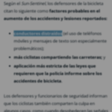
Según el
Sun-Sentinel
, los defensores de la bicicleta
citan lo siguiente como
factores probables en el
aumento de los accidentes y lesiones reportados:
conductores distraídos
(el uso de teléfonos
móviles y mensajes de texto son especialmente
problemáticos);
más ciclistas compartiendo las carreteras;
y
aplicación más estricta de las leyes que
requieren que la policía informe sobre los
accidentes de bicicleta
.
Los defensores y funcionarios de seguridad informan
que los ciclistas también comparten la culpa en
algunos casos, como cuando desobedecen las señales