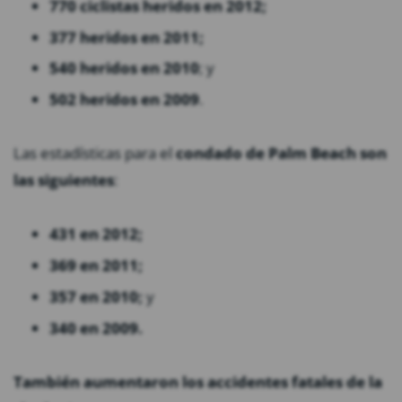
770 ciclistas heridos en 2012;
377 heridos en 2011;
540 heridos en 2010
; y
502 heridos en 2009
.
Las estadísticas para el
condado de Palm Beach son
las siguientes
:
431 en 2012;
369 en 2011;
357 en 2010;
y
340 en 2009.
También aumentaron los accidentes fatales de la