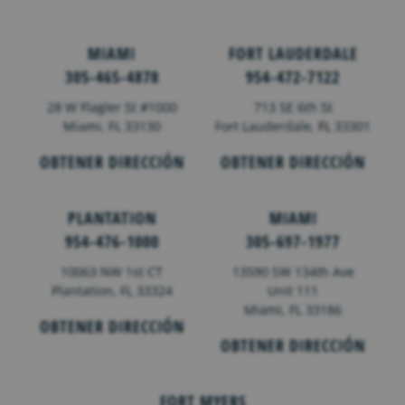
MIAMI
FORT LAUDERDALE
305-465-4878
954-472-7122
28 W Flagler St #1000
713 SE 6th St
Miami, FL 33130
Fort Lauderdale,
FL
33301
OBTENER DIRECCIÓN
OBTENER DIRECCIÓN
PLANTATION
MIAMI
954-476-1000
305-697-1977
10063 NW 1st CT
13590 SW 134th Ave
Plantation, FL 33324
Unit 111
Miami, FL 33186
OBTENER DIRECCIÓN
OBTENER DIRECCIÓN
FORT MYERS