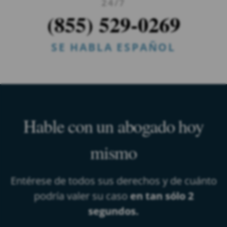
24/7
(855) 529-0269
SE HABLA ESPAÑOL
Hable con un abogado hoy
mismo
Entérese de todos sus derechos y de cuánto
podría valer su caso
en tan sólo 2
segundos.