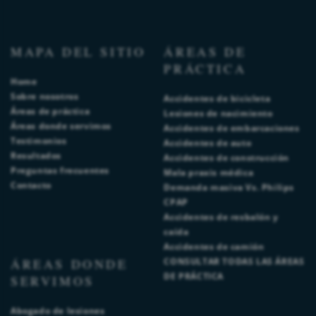
MAPA DEL SITIO
ÁREAS DE
PRÁCTICA
Home
Sobre nosotros
Accidentes de bicicleta
Áreas de práctica
Lesiones de nacimiento
Áreas donde servimos
Accidentes de embarcaciones
Testimonios
Accidentes de auto
Resultados
Accidentes de construcción
Preguntas frecuentes
Mala praxis médica
Contacto
Demanda masiva Vs. Philips
CPAP
Accidentes de resbalón y
caída
Accidentes de camión
ÁREAS DONDE
CONSULTAR TODAS LAS ÁREAS
DE PRÁCTICA
SERVIMOS
Abogado de lesiones