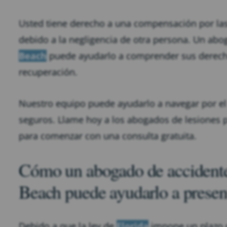
Usted tiene derecho a una compensación por las 
debido a la negligencia de otra persona. Un ab
Beach
puede ayudarlo a comprender sus derecho
recuperación.
Nuestro equipo puede ayudarlo a navegar por el
seguros. Llame hoy a los abogados de lesiones p
para comenzar con una consulta gratuita.
Cómo un abogado de accidente
Beach puede ayudarlo a presen
Debido a que la ley de
Florida
impone un plazo d