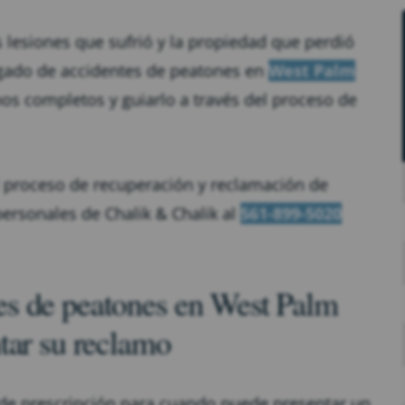
lesiones que sufrió y la propiedad que perdió
ogado de accidentes de peatones en
West Palm
s completos y guiarlo a través del proceso de
 proceso de recuperación y reclamación de
ersonales de Chalik & Chalik al
561-899-5020
s de peatones en West Palm
tar su reclamo
e prescripción para cuando puede presentar un