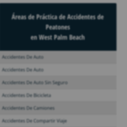
Áreas de Práctica de Accidentes de
Peatones
en West Palm Beach
Accidentes De Auto
Accidentes De Auto
Accidentes De Auto Sin Seguro
Accidentes De Bicicleta
Accidentes De Camiones
Accidentes De Compartir Viaje