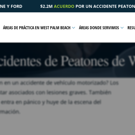
UN ACCIDENTE PEATONAL QUE RESULTÓ EN UNA LESIÓN PÉLVI
ÁREAS DE PRÁCTICA EN WEST PALM BEACH
ÁREAS DONDE SERVIMOS
RES
identes de Peatones de 
n en un accidente de vehículo motorizado? Los
tar asociados con lesiones graves. También
 entra en pánico y huye de la escena del
rmación.