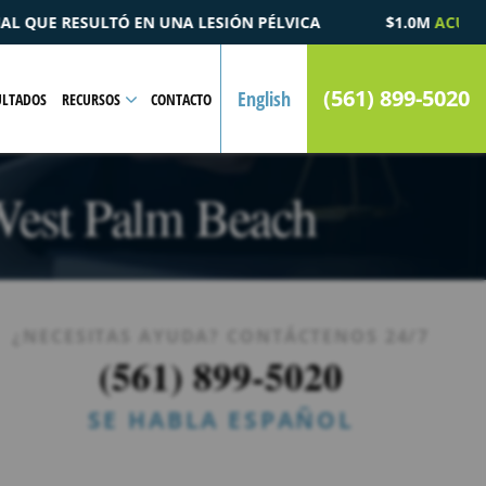
CA
$1.0M
ACUERDO
POR UN CASO DE MUERTE POR ACCI
(561) 899-5020
English
ULTADOS
RECURSOS
CONTACTO
West Palm Beach
¿NECESITAS AYUDA? CONTÁCTENOS 24/7
(561) 899-5020
SE HABLA ESPAÑOL