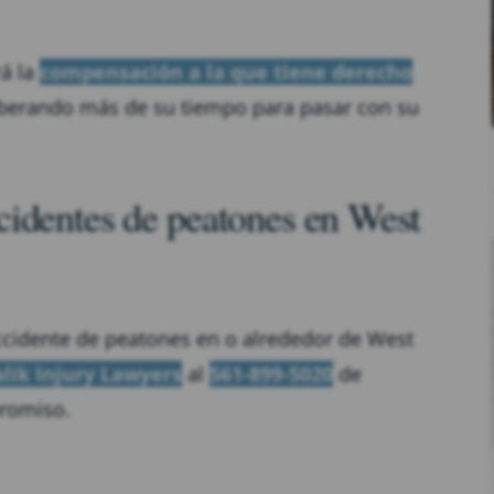
rá la
compensación a la que tiene derecho
liberando más de su tiempo para pasar con su
identes de peatones en West
accidente de peatones en o alrededor de West
lik Injury Lawyers
al
561-899-5020
de
promiso.