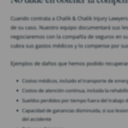
Cuando contrata a Chalik & Chalik Injury Lawyer
de su caso. Nuestro equipo documentará sus le
negociaremos con la compañía de seguros en su
cubra sus gastos médicos y lo compense por su
Ejemplos de daños que hemos podido recuperar 
Costos médicos, incluido el transporte de emer
Costos de atención continua, incluida la rehabi
Sueldos perdidos por tiempo fuera del trabajo 
Capacidad de ganancias disminuida, si sus lesi
del accidente