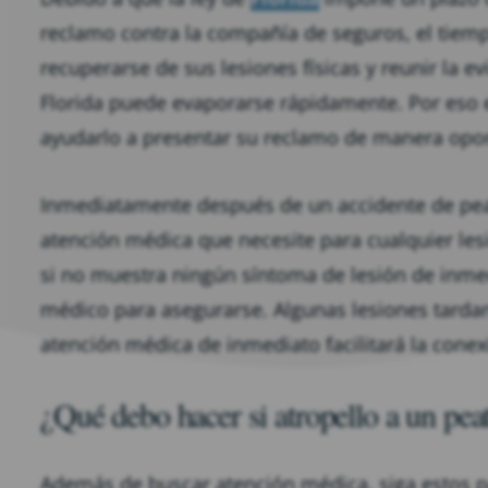
reclamo contra la compañía de seguros, el tiemp
recuperarse de sus lesiones físicas y reunir la e
Florida puede evaporarse rápidamente. Por eso
ayudarlo a presentar su reclamo de manera opo
Inmediatamente después de un accidente de pea
atención médica que necesite para cualquier les
si no muestra ningún síntoma de lesión de inm
médico para asegurarse. Algunas lesiones tarda
atención médica de inmediato facilitará la cone
¿Qué debo hacer si atropello a un pea
Además de buscar atención médica, siga estos p