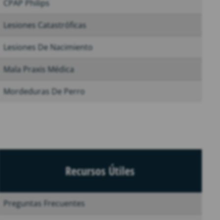
CPAP Philips
Lesiones Catastróficas
Lesiones De Nacimiento
Mala Praxis Médica
Mordeduras De Perro
Recursos Útiles
Preguntas Frecuentes