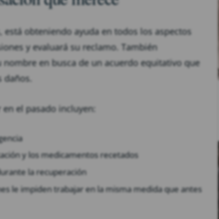
s, está obteniendo ayuda en todos los aspectos
siones y evaluará su reclamo. También
 nombre en busca de un acuerdo equitativo que
s daños.
en el pasado incluyen:
gencia
litación y los medicamentos recetados
durante la recuperación
ones le impiden trabajar en la misma medida que antes