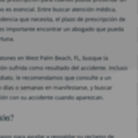
o es esencial. Entre buscar atención médica,
videncia que necesita, el plazo de prescripción de
 es importante encontrar un abogado que pueda
rtuna.
tones en West Palm Beach, FL, busque la
ión sufrida como resultado del accidente. Incluso
ediato, le recomendamos que consulte a un
n días o semanas en manifestarse, y buscar
xión con su accidente cuando aparezcan.
tón?
asos para ayudar a respaldar su reclamo de