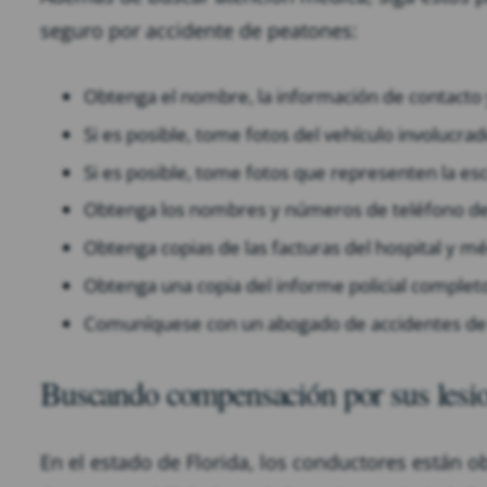
seguro por accidente de peatones:
Obtenga el nombre, la información de contacto 
Si es posible, tome fotos del vehículo involucra
Si es posible, tome fotos que representen la es
Obtenga los nombres y números de teléfono de 
Obtenga copias de las facturas del hospital y m
Obtenga una copia del informe policial complet
Comuníquese con un abogado de accidentes de
Buscando compensación por sus lesio
En el estado de Florida, los conductores están 