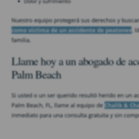
Dolor y sufrimiento
Nuestro equipo protegerá sus derechos y busca
como víctima de un accidente de peatones
, 
familia.
Llame hoy a un abogado de acc
Palm Beach
Si usted o un ser querido resultó herido en un 
Palm Beach, FL, llame al equipo de
Chalik & Cha
inmediato para una consulta gratuita y sin com