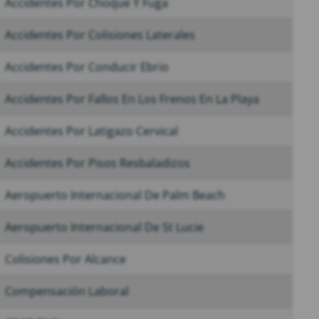
Accidentes Por Choque Y Fuga
Accidentes Por Colisiones Laterales
Accidentes Por Conducir Ebrio
Accidentes Por Fallos En Los Frenos En La Playa
Accidentes Por Latigazo Cervical
Accidentes Por Pisos Resbaladizos
Aeropuerto Internacional De Palm Beach
Aeropuerto Internacional De St Lucie
Colisiones Por Alcance
Compensación Laboral