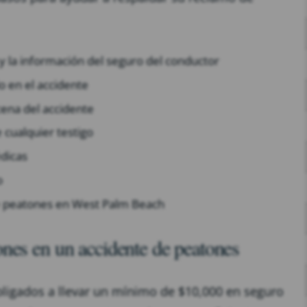
y la información del seguro del conductor
do en el accidente
cena del accidente
cualquier testigo
édicas
o
 peatones en West Palm Beach
nes en un accidente de peatones
obligados a llevar un mínimo de $10,000 en seguro