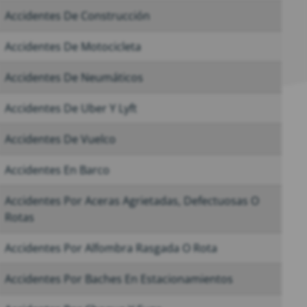
Accidentes De Construcción
Accidentes De Motocicleta
Accidentes De Neumáticos
Accidentes De Uber Y Lyft
Accidentes De Vuelco
Accidentes En Barco
Accidentes Por Aceras Agrietadas, Defectuosas O
Rotas
Accidentes Por Alfombra Rasgada O Rota
Accidentes Por Baches En Estacionamientos