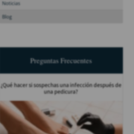
Noticias
Blog
Preguntas Frecuentes
¿Qué hacer si sospechas una infección después de
una pedicura?