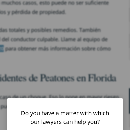
 muchos casos, esto puede no ser suficiente
dos y pérdida de propiedad.
as totales y posibles remedios. También
 del conductor culpable. Llame al equipo de
20
para obtener más información sobre cómo
dentes de Peatones en Florida
caso de un choque. Eso lo pone en mayor riesgo
s pueden contribuir a un accidente de peatones,
Do you have a matter with which
our lawyers can help you?