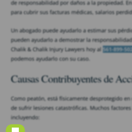
de responsabilidad por daños a la propiedad. En
para cubrir sus facturas médicas, salarios perdi
Un abogado puede ayudarlo a estimar sus pérdid
pueden ayudarlo a demostrar la responsabilidad
Chalik & Chalik Injury Lawyers hoy al
561-899-50
podemos ayudarlo con su caso.
Causas Contribuyentes de Acci
Como peatón, está físicamente desprotegido en 
de sufrir lesiones catastróficas. Muchos factore
incluyendo: