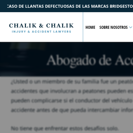
LAS MARCAS BRIDGESTONE Y FORD
$2.2M
ACUERDO
POR 
HOME
SOBRE NOSOTROS
Abogado de Acc
¿Usted o un miembro de su familia fue un peató
accidentes que involucran a peatones pueden es
pueden complicarse si el conductor del vehículo
accidente antes de que pueda intercambiar info
No tiene que enfrentar estos desafíos solo.