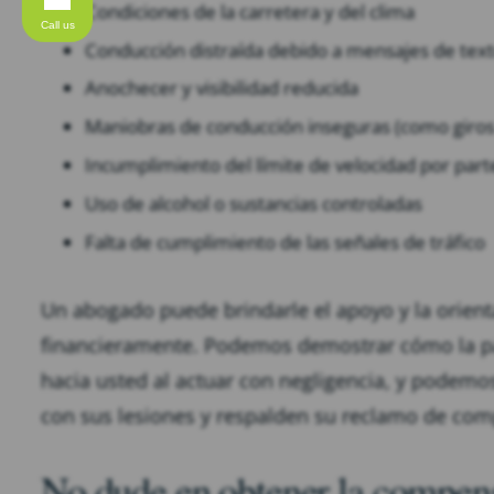
Condiciones de la carretera y del clima
Call us
Conducción distraída debido a mensajes de tex
Anochecer y visibilidad reducida
Maniobras de conducción inseguras (como giros
Incumplimiento del límite de velocidad por part
Uso de alcohol o sustancias controladas
Falta de cumplimiento de las señales de tráfico
Un abogado puede brindarle el apoyo y la orient
financieramente. Podemos demostrar cómo la pa
hacia usted al actuar con negligencia, y podemo
con sus lesiones y respalden su reclamo de co
No dude en obtener la compen