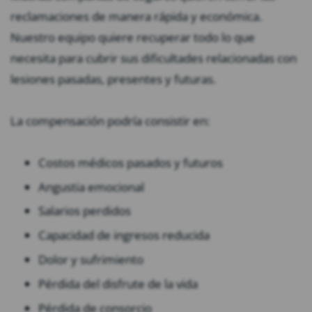
reclamaciones de manera rápida y económica.
Nuestro equipo quiere recuperar todo lo que
necesita para cubrir sus dificultades relacionadas con
lesiones pasadas, presentes y futuras.
La compensación podría consistir en:
Costos médicos pasados y futuros
Angustia emocional
Salarios perdidos
Capacidad de ingresos reducida
Dolor y sufrimiento
Pérdida del disfrute de la vida
Pérdida de consorcio