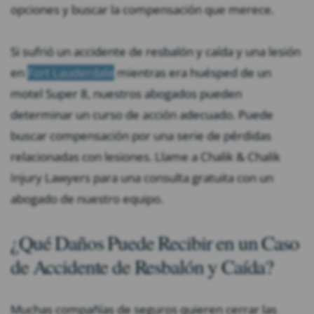
opciones y buscar la compensación que merece.
Si sufrió un accidente de resbalón y caída y una lesión
en
Fort Lauderdale
mientras era huésped de un
motel Super 8, nuestros abogados pueden
determinar un curso de acción adecuado. Puede
buscar compensación por una serie de pérdidas
relacionadas con lesiones. Llame a Chalik & Chalik
Injury Lawyers para una consulta gratuita con un
abogado de nuestro equipo.
¿Qué Daños Puede Recibir en un Caso
de Accidente de Resbalón y Caída?
Muchas compañías de seguros quieren cerrar las