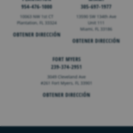
954-476-1000
305-697-1977
10063 NW 1st CT
13590 SW 134th Ave
Plantation, FL 33324
Unit 111
Miami, FL 33186
OBTENER DIRECCIÓN
OBTENER DIRECCIÓN
FORT MYERS
239-374-2951
3049 Cleveland Ave
#261 Fort Myers, FL 33901
OBTENER DIRECCIÓN