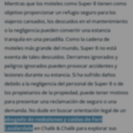
Mientras que los moteles como Super 8 tienen como
objetivo proporcionar un refugio seguro para los
viajeros cansados, los descuidos en el mantenimiento
o la negligencia pueden convertir una estancia
tranquila en una pesadilla. Como la cadena de
moteles más grande del mundo, Super 8 no está
exenta de tales descuidos. Derrames ignorados y
peligros ignorados pueden provocar accidentes y
lesiones durante su estancia. Si ha sufrido daños
debido a la negligencia del personal de Super 8 o de
los propietarios de la propiedad, puede tener motivos
para presentar una reclamación de seguro o una
demanda. No dude en buscar orientación legal de un
abogado de resbalones y caídas de Fort
Lauderdale
en Chalik & Chalik para explorar sus