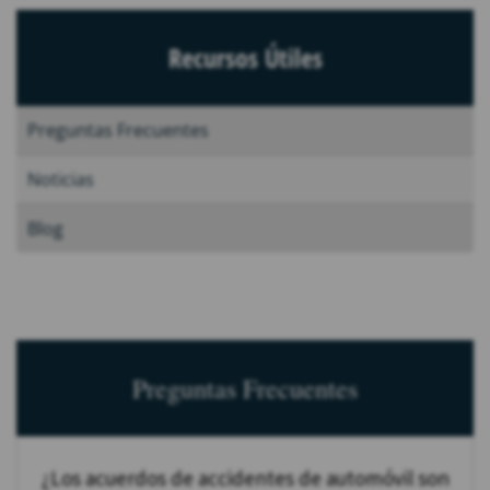
Recursos Útiles
Preguntas Frecuentes
Noticias
Blog
Preguntas Frecuentes
¿Los acuerdos de accidentes de automóvil son