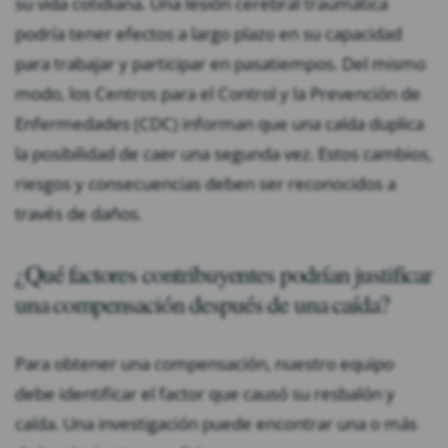
su vida cotidiana. Una lesión cerebral traumática
podría tener efectos a largo plazo en su capacidad
para trabajar y participar en pasatiempos. Del mismo
modo, los
Centros para el Control y la Prevención de
Enfermedades (CDC)
informan que una caída duplica
la posibilidad de caer una segunda vez. Estos cambios,
riesgos y consecuencias deben ser reconocidos a
través de daños.
¿Qué factores contribuyentes podrían justificar
una compensación después de una caída?
Para obtener una compensación, nuestro equipo
debe identificar el factor que causó su resbalón y
caída. Una investigación puede encontrar una o más