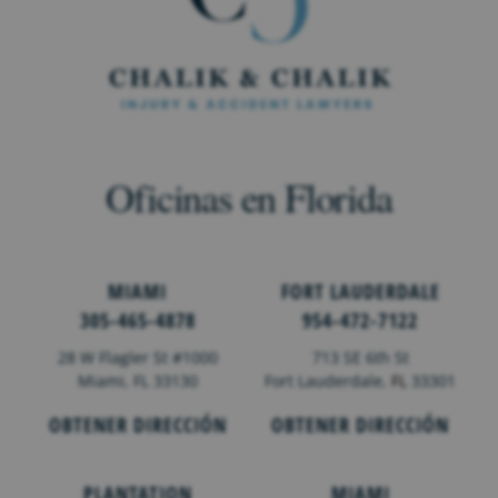
Oficinas en Florida
MIAMI
FORT LAUDERDALE
305-465-4878
954-472-7122
28 W Flagler St #1000
713 SE 6th St
Miami, FL 33130
Fort Lauderdale,
FL
33301
OBTENER DIRECCIÓN
OBTENER DIRECCIÓN
PLANTATION
MIAMI