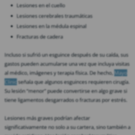
Lesiones en el cuello
Lesiones cerebrales traumáticas
Lesiones en la médula espinal
Fracturas de cadera
Incluso si sufrió un esguince después de su caída, sus
gastos pueden acumularse una vez que incluya visitas
al médico, imágenes y terapia física. De hecho,
Mayo
Clinic
señala que algunos esguinces requieren cirugía.
Su lesión “menor” puede convertirse en algo grave si
tiene ligamentos desgarrados o fracturas por estrés.
Lesiones más graves podrían afectar
significativamente no solo a su cartera, sino también a