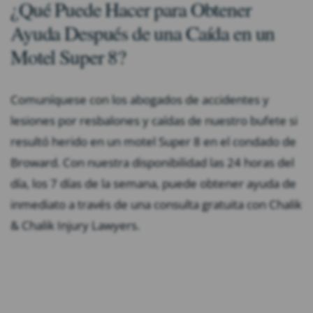
¿Qué Puede Hacer para Obtener
Ayuda Después de una Caída en un
Motel Super 8?
Comuníquese con los abogados de accidentes y
lesiones por resbalones y caídas de nuestro bufete si
resultó herido en un motel Super 8 en el condado de
Broward. Con nuestra disponibilidad las 24 horas del
día, los 7 días de la semana, puede obtener ayuda de
inmediato a través de una consulta gratuita con Chalik
& Chalik Injury Lawyers.