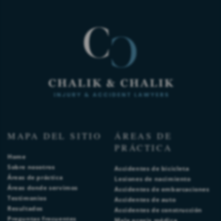
MAPA DEL SITIO
ÁREAS DE
PRÁCTICA
Home
Sobre nosotros
Accidentes de bicicleta
Áreas de práctica
Lesiones de nacimiento
Áreas donde servimos
Accidentes de embarcaciones
Testimonios
Accidentes de auto
Resultados
Accidentes de construcción
Preguntas frecuentes
Mala praxis médica