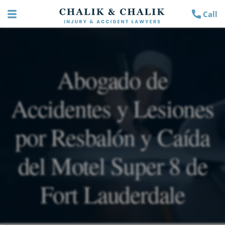
Call
Abogado de
Accidentes y Lesiones
por Resbalón y Caída
del Motel Super 8 de
Fort Lauderdale