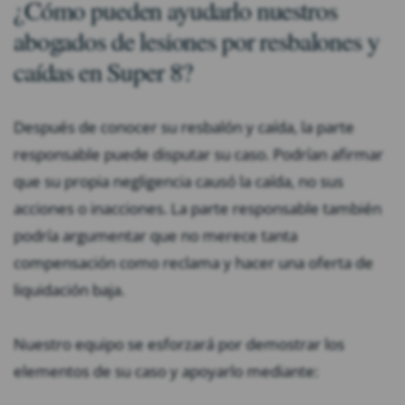
¿Cómo pueden ayudarlo nuestros
abogados de lesiones por resbalones y
caídas en Super 8?
Después de conocer su resbalón y caída, la parte
responsable puede disputar su caso. Podrían afirmar
que su propia negligencia causó la caída, no sus
acciones o inacciones. La parte responsable también
podría argumentar que no merece tanta
compensación como reclama y hacer una oferta de
liquidación baja.
Nuestro equipo se esforzará por demostrar los
elementos de su caso y apoyarlo mediante: