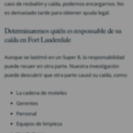
caso de resbalón y caída, podemos encargarnos. No
es demasiado tarde para obtener ayuda legal.
Determinaremos quién es responsable de su
caída en Fort Lauderdale
Aunque se lastimó en un Super 8, la responsabilidad
puede recaer en otra parte. Nuestra investigación
puede descubrir que otra parte causó su caída, como:
La cadena de moteles
Gerentes
Personal
Equipos de limpieza