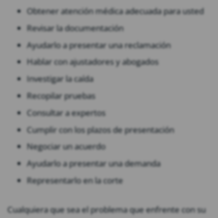
Obtener atención médica adecuada para usted
Revisar la documentación
Ayudarlo a presentar una reclamación
Hablar con ajustadores y abogados
Investigar la caída
Recopilar pruebas
Consultar a expertos
Cumplir con los plazos de presentación
Negociar un acuerdo
Ayudarlo a presentar una demanda
Representarlo en la corte
Cualquiera que sea el problema que enfrente con su