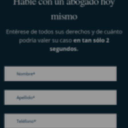
Hable con un abogado hoy
mismo
Entérese de todos sus derechos y de cuánto
podría valer su caso
en tan sólo 2
segundos.