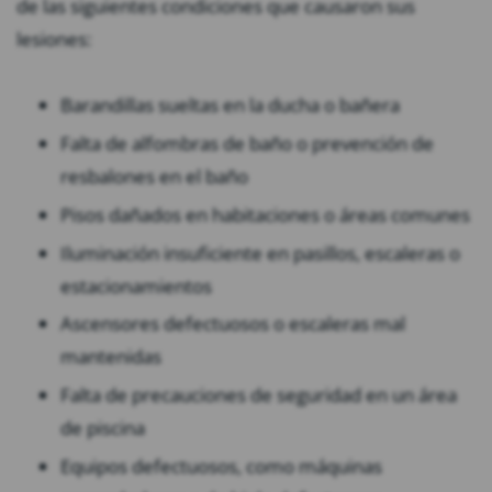
de las siguientes condiciones que causaron sus
lesiones:
Barandillas sueltas en la ducha o bañera
Falta de alfombras de baño o prevención de
resbalones en el baño
Pisos dañados en habitaciones o áreas comunes
Iluminación insuficiente en pasillos, escaleras o
estacionamientos
Ascensores defectuosos o escaleras mal
mantenidas
Falta de precauciones de seguridad en un área
de piscina
Equipos defectuosos, como máquinas