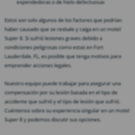
expendedoras o de hielo defectuosas
Estos son solo algunos de los factores que podrían
haber causado que se resbale y caiga en un motel
Super 8. Si sufrió lesiones graves debido a
condiciones peligrosas como estas en Fort
Lauderdale, FL, es posible que tenga motivos para
emprender acciones legales.
Nuestro equipo puede trabajar para asegurar una
compensación por su lesión basada en el tipo de
accidente que sufrió y el tipo de lesión que sufrió.
Cuéntenos sobre su experiencia singular en un motel
Super 8 y podemos discutir sus opciones.