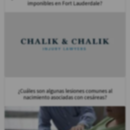
imponibles en Fort Lauderdale?
¿Cuáles son algunas lesiones comunes al
nacimiento asociadas con cesáreas?