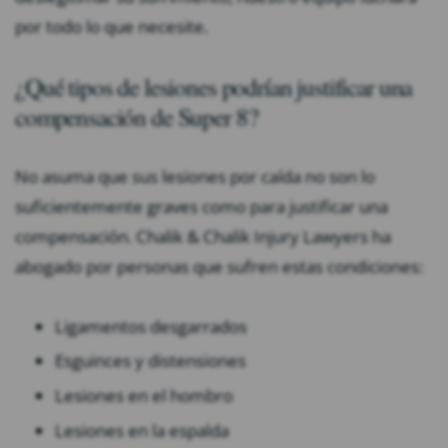
por todo lo que necesite.
¿Qué tipos de lesiones podrían justificar una
compensación de Super 8?
No asuma que sus lesiones por caída no son lo
suficientemente graves como para justificar una
compensación. Chalik & Chalik Injury Lawyers ha
abogado por personas que sufren estas condiciones:
Ligamentos desgarrados
Esguinces y distensiones
Lesiones en el hombro
Lesiones en la espalda