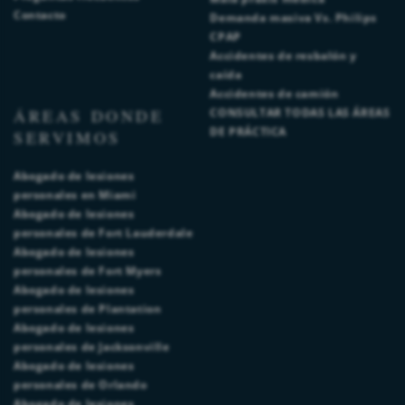
Contacto
Demanda masiva Vs. Philips
CPAP
Accidentes de resbalón y
caída
Accidentes de camión
ÁREAS DONDE
CONSULTAR TODAS LAS ÁREAS
DE PRÁCTICA
SERVIMOS
Abogado de lesiones
personales en Miami
Abogado de lesiones
personales de Fort Lauderdale
Abogado de lesiones
personales de Fort Myers
Abogado de lesiones
personales de Plantation
Abogado de lesiones
personales de Jacksonville
Abogado de lesiones
personales de Orlando
Abogado de lesiones