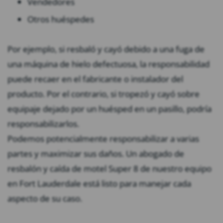
Vendedores
Otros huéspedes
Por ejemplo, si resbaló y cayó debido a una fuga de
una máquina de hielo defectuosa, la responsabilidad
puede recaer en el fabricante o instalador del
producto. Por el contrario, si tropezó y cayó sobre
equipaje dejado por un huésped en un pasillo, podría
responsabilizarlos.
Podemos potencialmente responsabilizar a varias
partes y maximizar sus daños. Un abogado de
resbalón y caída de motel Super 8 de nuestro equipo
en Fort Lauderdale está listo para manejar cada
aspecto de su caso.