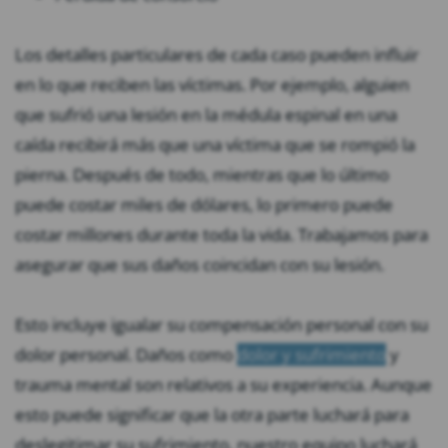
Los detalles particulares de cada caso pueden influir
en lo que reciben las víctimas. Por ejemplo, alguien
que sufrió una lesión en la médula espinal en una
caída recibirá más que una víctima que se rompió la
pierna. Después de todo, mientras que lo último
puede costar miles de dólares, lo primero puede
costar millones durante toda la vida. Trabajamos para
asegurar que sus daños coincidan con su lesión.
Esto incluye igualar su compensación personal con su
dolor personal. Daños como
dolor y sufrimiento
y
trauma mental son relativos a su experiencia. Aunque
esto puede significar que la otra parte luchará para
deslegitimar su sufrimiento, nuestro equipo luchará