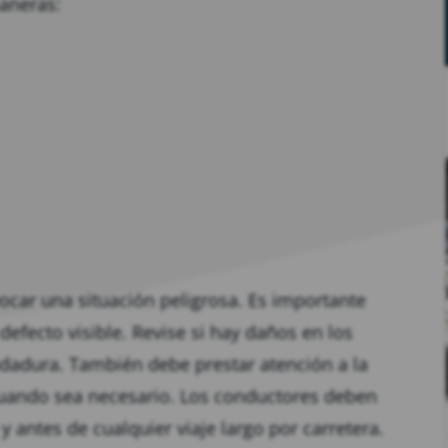
aneras:
car una situación peligrosa. Es importante
efecto visible. Revise si hay daños en los
odadura. También debe prestar atención a la
 cuando sea necesario. Los conductores deben
 antes de cualquier viaje largo por carretera.