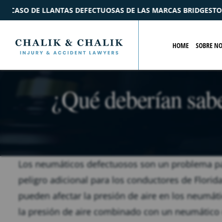
 LAS MARCAS BRIDGESTONE Y FORD
$2.2M
ACUERDO
POR
HOME
SOBRE N
¿Qué deberían sabe
Los neumáticos defectuosos son un problema pa
peligro adicional para los conductores de Florid
pueden afectar la presión de aire en los neumát
la presión de aire combinado con un neumático 