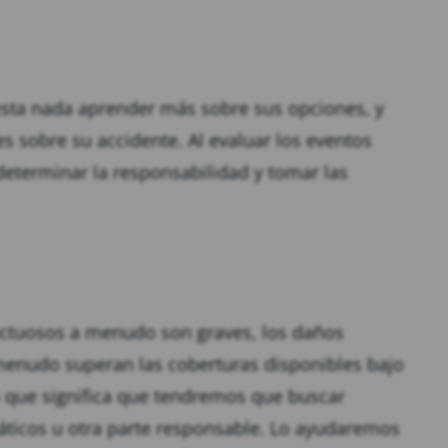
esta nada aprender más sobre sus opciones, y
s sobre su accidente. Al evaluar los eventos
determinar la responsabilidad y tomar las
ectuosos a menudo son graves, los daños
menudo superan las coberturas disponibles bajo
o que significa que tendremos que buscar
áticos u otra parte responsable. Lo ayudaremos