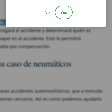
No
Yes
de accidentes de neumáticos
para comprender
stigará el accidente y determinará quién es
pel en el accidente. Esto le permitirá
nsable por compensación.
u caso de neumáticos
aves accidentes automovilísticos, que a menudo
peatones cercanos. Así es como podemos ayudarlo