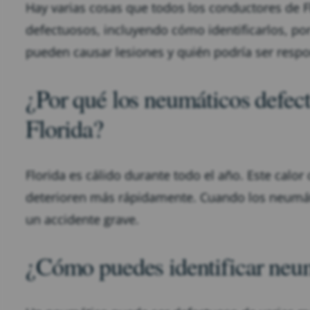
Hay varias cosas que todos los conductores de 
defectuosos, incluyendo cómo identificarlos, po
pueden causar lesiones y quién podría ser respo
¿Por qué los neumáticos defect
Florida?
Florida es cálido durante todo el año. Este cal
deterioren más rápidamente. Cuando los neumáti
un accidente grave.
¿Cómo puedes identificar neu