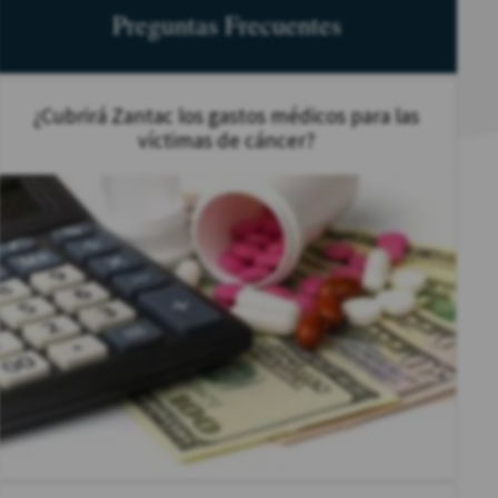
Preguntas Frecuentes
¿Cubrirá Zantac los gastos médicos para las
víctimas de cáncer?