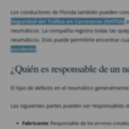
Los conductores de Florida también pueden cons
Seguridad del Tráfico en Carreteras (NHTSA)
p
neumáticos. La compañía registra todas las queja
neumáticos. Esto puede permitirle encontrar cu
accidente
.
¿Quién es responsable de un n
El tipo de defecto en el neumático generalmente
Las siguientes partes pueden ser responsables 
Fabricante
: Responsable de los errores creado