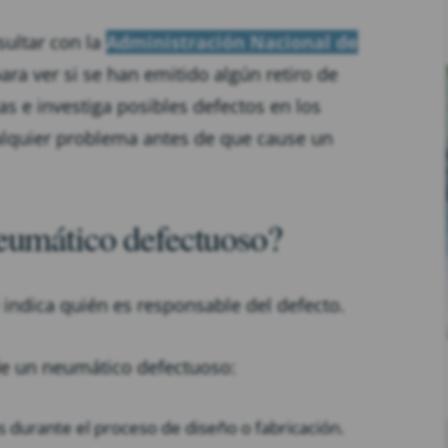
ultar con la
Administración Nacional de
ara ver si se han emitido algún retiro de
s e investiga posibles defectos en los
alquier problema antes de que cause un
eumático defectuoso?
 indica quién es responsable del defecto.
de un neumático defectuoso:
s durante el proceso de diseño o fabricación.