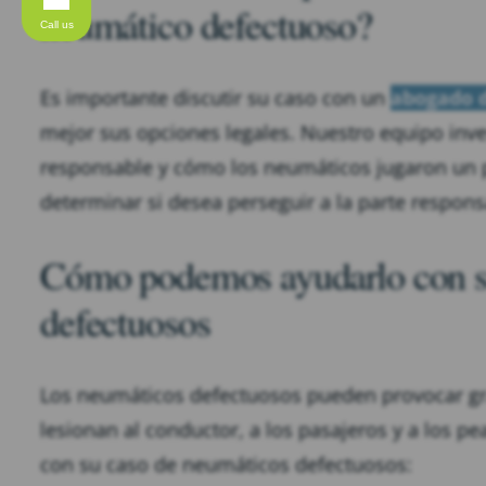
neumático defectuoso?
Call us
Es importante discutir su caso con un
abogado 
mejor sus opciones legales. Nuestro equipo inve
responsable y cómo los neumáticos jugaron un pa
determinar si desea perseguir a la parte respo
Cómo podemos ayudarlo con s
defectuosos
Los neumáticos defectuosos pueden provocar gr
lesionan al conductor, a los pasajeros y a los 
con su caso de neumáticos defectuosos: