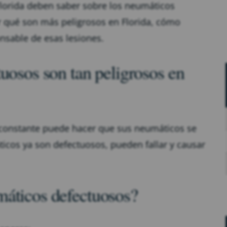
Florida deben saber sobre los neumáticos
r qué son más peligrosos en Florida, cómo
nsable de esas lesiones.
uosos son tan peligrosos en
or constante puede hacer que sus neumáticos se
cos ya son defectuosos, pueden fallar y causar
máticos defectuosos?