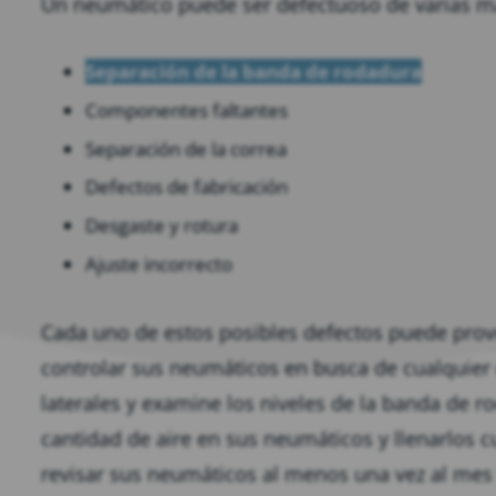
Un neumático puede ser defectuoso de varias m
Separación de la banda de rodadura
Componentes faltantes
Separación de la correa
Defectos de fabricación
Desgaste y rotura
Ajuste incorrecto
Cada uno de estos posibles defectos puede provo
controlar sus neumáticos en busca de cualquier d
laterales y examine los niveles de la banda de r
cantidad de aire en sus neumáticos y llenarlos
revisar sus neumáticos al menos una vez al mes y