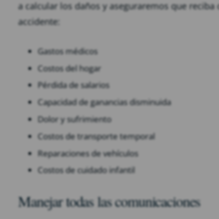
a calcular los daños y aseguraremos que reciba
accidente:
Gastos médicos
Costos del hogar
Pérdida de salarios
Capacidad de ganancias disminuida
Dolor y sufrimiento
Costos de transporte temporal
Reparaciones de vehículos
Costos de cuidado infantil
Manejar todas las comunicaciones