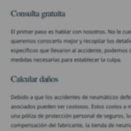
Consulta gratuita
El primer paso es hablar con nosotros. No le cu
queremos conocerlo mejor y recopilar los detalle
específicos que llevaron al accidente, podemos 
medidas necesarias para establecer la culpa.
Calcular daños
Debido a que los accidentes de neumáticos def
asociados pueden ser costosos. Estos costos a 
una póliza de protección personal de seguros, l
compensación del fabricante, la tienda de neum