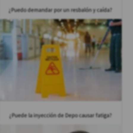
¿Puedo demandar por un resbalón y caída?
¿Puede la inyección de Depo causar fatiga?