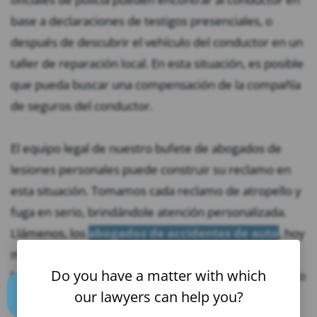
base a declaraciones de testigos presenciales, o
después de descubrir el vehículo del conductor en un
taller de reparación local. En esta situación, es posible
que pueda buscar una compensación de la compañía
de seguros del conductor.
El equipo legal de nuestro bufete de abogados de
lesiones personales puede construir su reclamo en
esta situación. Tomamos cada reclamo de atropello y
fuga en serio, brindándole atención personalizada.
Llámenos, los
abogados de accidentes de auto
, hoy
mismo para obtener la ayuda que necesita para
Do you have a matter with which
luchar por daños después de una colisión de atropello
our lawyers can help you?
y fuga.
Text us