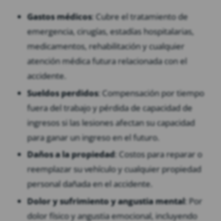
Gastos médicos
: Cubre el tratamiento de
emergencia, cirugías, estadías hospitalarias,
medicamentos, rehabilitación y cualquier
atención médica futura relacionada con el
accidente.
Sueldos perdidos
: Compensación por tiempo
fuera del trabajo y pérdida de capacidad de
ingresos si las lesiones afectan su capacidad
para ganar un ingreso en el futuro.
Daños a la propiedad
: Costos para reparar o
reemplazar su vehículo y cualquier propiedad
personal dañada en el accidente.
Dolor y sufrimiento y angustia mental
: Por
dolor físico y angustia emocional, incluyendo