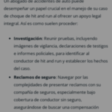
Un abogado de accidentes de auto puede
desempeñar un papel crucial en el manejo de su caso
de choque de hit and run al ofrecer un apoyo legal
integral. Así es como suelen proceder:
Investigación
: Reunir pruebas, incluyendo
imágenes de vigilancia, declaraciones de testigos
e informes policiales, para identificar al
conductor de hit and run y establecer los hechos
del caso.
Reclamos de seguro
: Navegar por las
complejidades de presentar reclamos con su
compañía de seguros, especialmente bajo
cobertura de conductor sin seguro,
asegurándose de buscar una compensación