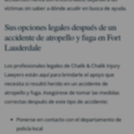
víctimas sin saber a dónde acudir en busca de ayuda.
Sus opciones legales después de un
accidente de atropello y fuga en Fort
Lauderdale
Los profesionales legales de Chalik & Chalik Injury
Lawyers están aquí para brindarle el apoyo que
necesita si resultó herido en un accidente de
atropello y fuga. Asegúrese de tomar las medidas
correctas después de este tipo de accidente:
Ponerse en contacto con el departamento de
policía local