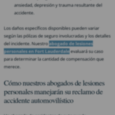
ansiedad, depresión y trauma resultante del
accidente.
Los daños específicos disponibles pueden variar
según las pólizas de seguro involucradas y los detalles
del incidente. Nuestro
abogado de lesiones
personales en Fort Lauderdale
evaluará su caso
para determinar la cantidad de compensación que
merece.
Cómo nuestros abogados de lesiones
personales manejarán su reclamo de
accidente automovilístico