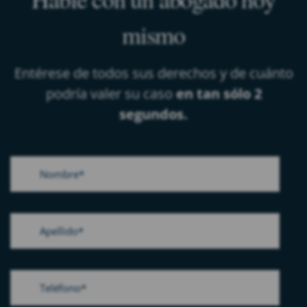
mismo
Entérese de todos sus derechos y de cuánto
podría valer su caso
en tan sólo 2
segundos.