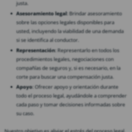
justa.
Asesoramiento legal
: Brindar asesoramiento
sobre las opciones legales disponibles para
usted, incluyendo la viabilidad de una demanda
si se identifica al conductor.
Representación
: Representarlo en todos los
procedimientos legales, negociaciones con
compañías de seguros y, si es necesario, en la
corte para buscar una compensación justa.
Apoyo
: Ofrecer apoyo y orientación durante
todo el proceso legal, ayudándole a comprender
cada paso y tomar decisiones informadas sobre
su caso.
Nuestro objetivo es aliviar el estrés del proceso legal,