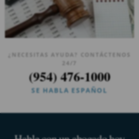
¿NECESITAS AYUDA? CONTÁCTENOS
24/7
(954) 476-1000
SE HABLA ESPAÑOL
Hable con un abogado hoy