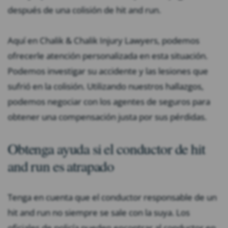
después de una colisión de hit and run.
Aquí en Chalik & Chalik Injury Lawyers, podemos
ofrecerle atención personalizada en esta situación.
Podemos investigar su accidente y las lesiones que
sufrió en la colisión. Utilizando nuestros hallazgos,
podemos negociar con los agentes de seguros para
obtener una compensación justa por sus pérdidas.
Obtenga ayuda si el conductor de hit
and run es atrapado
Tenga en cuenta que el conductor responsable de un
hit and run no siempre se sale con la suya. Los
oficiales de policía pueden encontrar al conductor en