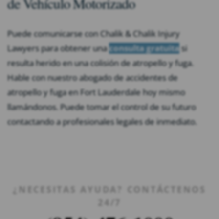
de Vehículo Motorizado
Puede comunicarse con Chalik & Chalik Injury
Lawyers para obtener una
consulta gratuita
si
resulta herido en una colisión de atropello y fuga.
Hable con nuestro abogado de accidentes de
atropello y fuga en Fort Lauderdale hoy mismo
llamándonos. Puede tomar el control de su futuro
contactando a profesionales legales de inmediato.
¿NECESITAS AYUDA? CONTÁCTENOS
24/7