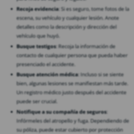
Recoja evidencia
: Si es seguro, tome fotos de la
escena, su vehículo y cualquier lesión. Anote
detalles como la descripción y dirección del
vehículo que huyó.
Busque testigos
: Recoja la información de
contacto de cualquier persona que pueda haber
presenciado el accidente.
Busque atención médica
: Incluso si se siente
bien, algunas lesiones se manifiestan más tarde.
Un registro médico justo después del accidente
puede ser crucial.
Notifique a su compañía de seguros
:
Infórmeles del atropello y fuga. Dependiendo de
su póliza, puede estar cubierto por protección