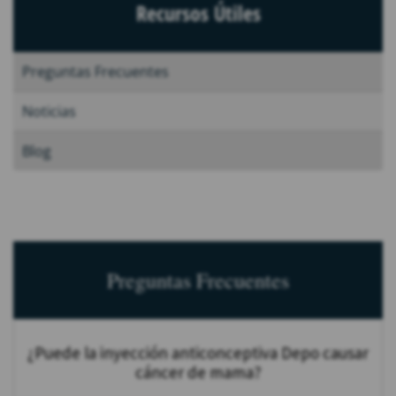
Recursos Útiles
Preguntas Frecuentes
Noticias
Blog
Preguntas Frecuentes
¿Puede la inyección anticonceptiva Depo causar
cáncer de mama?