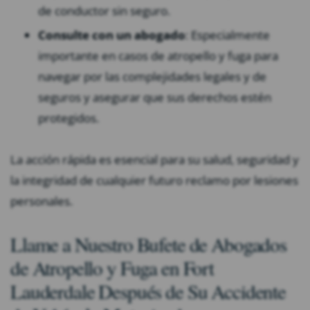
de conductor sin seguro.
Consulte con un abogado
: Especialmente
importante en casos de atropello y fuga para
navegar por las complejidades legales y de
seguros y asegurar que sus derechos estén
protegidos.
La acción rápida es esencial para su salud, seguridad y
la integridad de cualquier futuro reclamo por lesiones
personales.
Llame a Nuestro Bufete de Abogados
de Atropello y Fuga en Fort
Lauderdale Después de Su Accidente