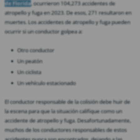
de Florida
, ocurrieron 104,273 accidentes de
atropello y fuga en 2023. De esos, 271 resultaron en
muertes. Los accidentes de atropello y fuga pueden
ocurrir si un conductor golpea a:
Otro conductor
Un peatón
Un ciclista
Un vehículo estacionado
El conductor responsable de la colisión debe huir de
la escena para que la situación califique como un
accidente de atropello y fuga. Desafortunadamente,
muchos de los conductores responsables de estos
accidentes nunca son encontrados, dejando a las