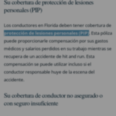
Su cobertura de protección de lesiones
personales (PIP)
Los conductores en Florida deben tener cobertura de
protección de lesiones personales (PIP)
. Esta póliza
puede proporcionarle compensación por sus gastos
médicos y salarios perdidos en su trabajo mientras se
recupera de un accidente de hit and run. Esta
compensación se puede utilizar incluso si el
conductor responsable huye de la escena del
accidente.
Su cobertura de conductor no asegurado o
con seguro insuficiente