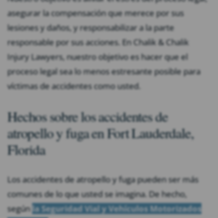
asegurar la compensación que merece por sus
lesiones y daños, y responsabilizar a la parte
responsable por sus acciones. En Chalik & Chalik
Injury Lawyers, nuestro objetivo es hacer que el
proceso legal sea lo menos estresante posible para
víctimas de accidentes como usted.
Hechos sobre los accidentes de
atropello y fuga en Fort Lauderdale,
Florida
Los accidentes de atropello y fuga pueden ser más
comunes de lo que usted se imagina. De hecho,
según
la Seguridad Vial y Vehículos Motorizados