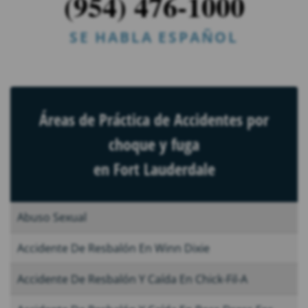
(954) 476-1000
SE HABLA ESPAÑOL
Áreas de Práctica de Accidentes por
choque y fuga
en Fort Lauderdale
Abuso Sexual
Accidente De Resbalón En Winn Dixie
Accidente De Resbalón Y Caída En Chick-Fil-A