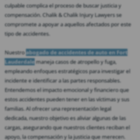
culpable complica el proceso de buscar justicia y
compensación. Chalik & Chalik Injury Lawyers se
compromete a apoyar a aquellos afectados por este
tipo de accidentes.
Nuestro
abogado de accidentes de auto en Fort
Lauderdale
maneja casos de atropello y fuga,
empleando enfoques estratégicos para investigar el
incidente e identificar a las partes responsables.
Entendemos el impacto emocional y financiero que
estos accidentes pueden tener en las víctimas y sus
familias. Al ofrecer una representación legal
dedicada, nuestro objetivo es aliviar algunas de las
cargas, asegurando que nuestros clientes reciban el
apoyo, la compensación y la justicia que merecen.