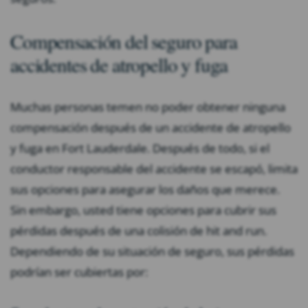
Compensación del seguro para
accidentes de atropello y fuga
Muchas personas temen no poder obtener ninguna
compensación después de un accidente de atropello
y fuga en Fort Lauderdale. Después de todo, si el
conductor responsable del accidente se escapó, limita
sus opciones para asegurar los daños que merece.
Sin embargo, usted tiene opciones para cubrir sus
pérdidas después de una colisión de hit and run.
Dependiendo de su situación de seguro, sus pérdidas
podrían ser cubiertas por: