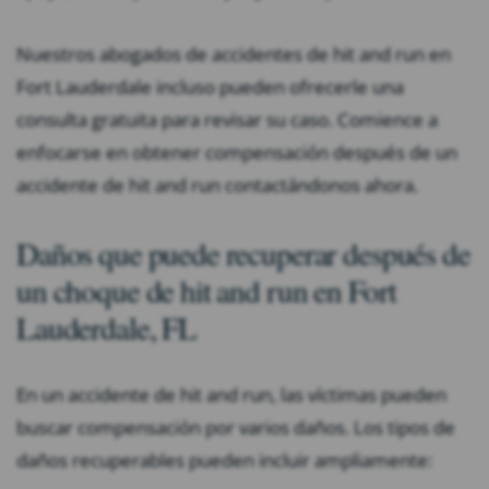
Nuestros abogados de accidentes de hit and run en
Fort Lauderdale incluso pueden ofrecerle una
consulta gratuita para revisar su caso. Comience a
enfocarse en obtener compensación después de un
accidente de hit and run contactándonos ahora.
Daños que puede recuperar después de
un choque de hit and run en Fort
Lauderdale, FL
En un accidente de hit and run, las víctimas pueden
buscar compensación por varios daños. Los tipos de
daños recuperables pueden incluir ampliamente: