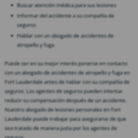
Buscar atención médica para sus lesiones
Informar del accidente a su compañía de
seguros
Hablar con un abogado de accidentes de
atropello y fuga
Puede ser en su mejor interés ponerse en contacto
con un abogado de accidentes de atropello y fuga en
Fort Lauderdale antes de hablar con su compañía de
seguros. Los agentes de seguros pueden intentar
reducir su compensación después de un accidente.
Nuestro abogado de lesiones personales en Fort
Lauderdale puede trabajar para asegurarse de que
sea tratado de manera justa por los agentes de
seguros.