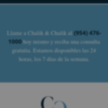
(954) 476-
Llame a Chalik & Chalik al
1000
hoy mismo y reciba una consulta
gratuita. Estamos disponibles las 24
horas, los 7 días de la semana.