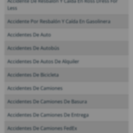
Accidente De Resbalón Y Caída En Ross Dress For
Less
Accidente Por Resbalón Y Caída En Gasolinera
Accidentes De Auto
Accidentes De Autobús
Accidentes De Autos De Alquiler
Accidentes De Bicicleta
Accidentes De Camiones
Accidentes De Camiones De Basura
Accidentes De Camiones De Entrega
Accidentes De Camiones FedEx