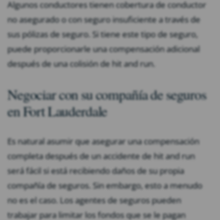
Algunos conductores tienen cobertura de conductor
no asegurado o con seguro insuficiente a través de
sus pólizas de seguro. Si tiene este tipo de seguro,
puede proporcionarle una compensación adicional
después de una colisión de hit and run.
Negociar con su compañía de seguros
en Fort Lauderdale
Es natural asumir que asegurar una compensación
completa después de un accidente de hit and run
será fácil si está recibiendo daños de su propia
compañía de seguros. Sin embargo, esto a menudo
no es el caso. Los agentes de seguros pueden
trabajar para limitar los fondos que se le pagan