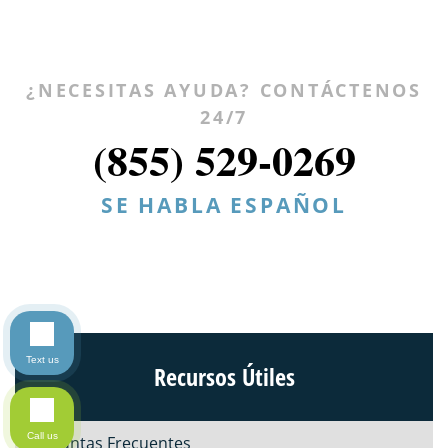
¿NECESITAS AYUDA? CONTÁCTENOS
24/7
(855) 529-0269
SE HABLA ESPAÑOL
Text us
Recursos Útiles
Call us
Preguntas Frecuentes