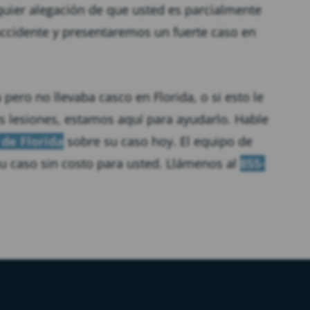
quier alegación de que usted es parcialmente
accidente y presentaremos un fuerte caso en
 pero no llevaba casco en Florida, o si esto le
us lesiones, estamos aquí para ayudarlo. Hable
de Florida
sobre su caso hoy. El equipo de
u caso sin costo para usted. Llámenos al
855-