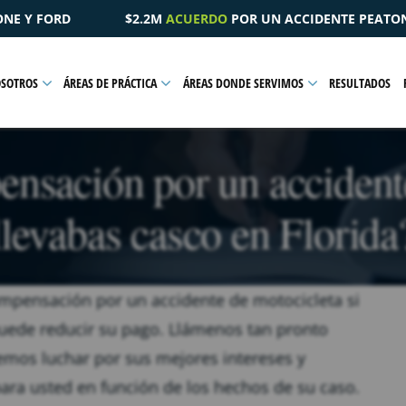
 UN ACCIDENTE PEATONAL QUE RESULTÓ EN UNA LESIÓN PÉLV
OSOTROS
ÁREAS DE PRÁCTICA
ÁREAS DONDE SERVIMOS
RESULTADOS
ensación por un accidente
llevabas casco en Florida
ompensación por un accidente de motocicleta si
puede reducir su pago. Llámenos tan pronto
mos luchar por sus mejores intereses y
ra usted en función de los hechos de su caso.