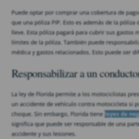
Puede optar por comprar una cobertura de pag
que una póliza PIP. Esto es además de la póliza 
lleve. Esta póliza pagará para cubrir sus gastos
límites de la póliza. También puede responsabili
médica y gastos relacionados. Esto puede ser difí
Responsabilizar a un conductor
La ley de Florida permite a los motociclistas p
un accidente de vehículo contra motocicleta si 
choque. Sin embargo, Florida tiene
leyes de ne
significa que puede ser responsable de una part
accidente y sus lesiones.