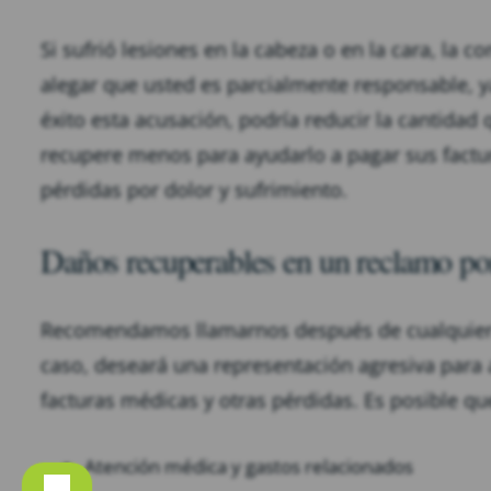
Si sufrió lesiones en la cabeza o en la cara, la 
alegar que usted es parcialmente responsable, 
éxito esta acusación, podría reducir la cantidad
recupere menos para ayudarlo a pagar sus factur
pérdidas por dolor y sufrimiento.
Daños recuperables en un reclamo por
Recomendamos llamarnos después de cualquier l
caso, deseará una representación agresiva para
facturas médicas y otras pérdidas. Es posible 
Atención médica y gastos relacionados