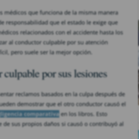
os médicos que funciona de la misma manera
de responsabilidad que el estado le exige que
 médicos relacionados con el accidente hasta los
zar al conductor culpable por su atención
cil, pero suele ser la mejor opción.
 culpable por sus lesiones
resentar reclamos basados en la culpa después de
pueden demostrar que el otro conductor causó el
gligencia comparativa
en los libros. Esto
e de sus propios daños si causó o contribuyó al