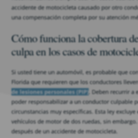
accidente de motocicleta causado por otro cond
una compensación completa por su atención méd
Cómo funciona la cobertura de
culpa en los casos de motocicl
Si usted tiene un automóvil, es probable que co
Florida que requieren que los conductores llev
de lesiones personales (PIP)
. Deben recurrir a 
poder responsabilizar a un conductor culpable 
circunstancias muy específicas. Esta ley excluye
vehículos de motor de dos ruedas, sin embargo. 
después de un accidente de motocicleta.