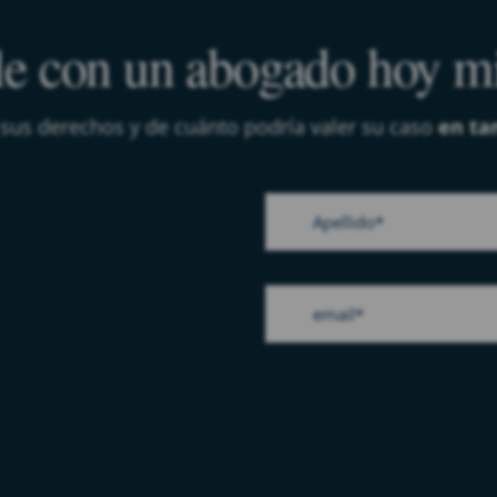
e con un abogado hoy 
 sus derechos y de cuánto podría valer su caso
en ta