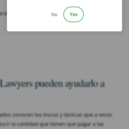
ad de ganar
No
Yes
Lawyers pueden ayudarlo a
ados conocen los trucos y tácticas que a veces
ucir la cantidad que tienen que pagar a las