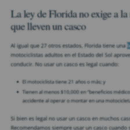
La ley de Florida no exige a l
que lleven un casco
Al igual que 27 otros estados, Florida tiene una
l
motociclistas adultos en el Estado del Sol aprov
conducir. No usar un casco es legal cuando:
El motociclista tiene 21 años o más; y
Tienen al menos $10,000 en “beneficios médicos
accidente al operar o montar en una motociclet
Si bien es legal no usar un casco en muchos caso
Recomendamos siempre usar un casco cuando se 