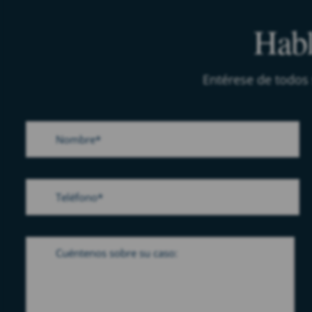
Habl
Entérese de todos