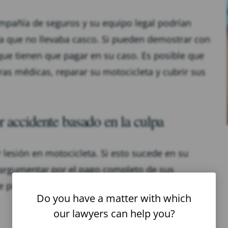
compañía de seguros y su equipo legal podrían
ya que no llevaba casco. Si pueden demostrar con
 que tienen que pagar en su caso. Es posible que
as médicas, reparar su motocicleta y cubrir sus
 accidente basado en la culpa
esión en motocicleta. Si esto sucede en su
 argumentar por el pago completo de sus
que podamos perseguir una compensación por:
Do you have a matter with which
our lawyers can help you?