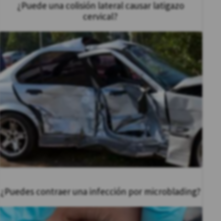
¿Puede una colisión lateral causar latigazo
cervical?
¿Puedes contraer una infección por microblading?