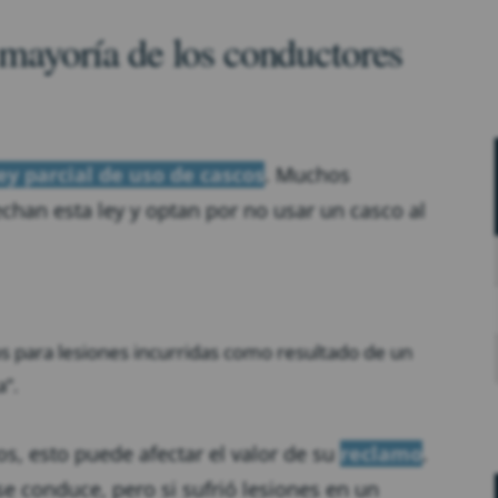
a mayoría de los conductores
ey parcial de uso de cascos
. Muchos
echan esta ley y optan por no usar un casco al
 para lesiones incurridas como resultado de un
a”.
s, esto puede afectar el valor de su
reclamo
.
conduce, pero si sufrió lesiones en un