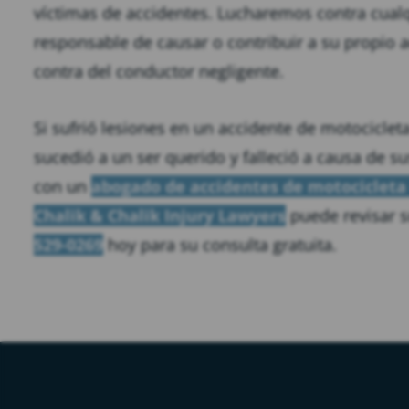
víctimas de accidentes. Lucharemos contra cual
responsable de causar o contribuir a su propio 
contra del conductor negligente.
Si sufrió lesiones en un accidente de motocicleta
sucedió a un ser querido y falleció a causa de s
con un
abogado de accidentes de motocicleta 
Chalik & Chalik Injury Lawyers
puede revisar s
529-0269
hoy para su consulta gratuita.