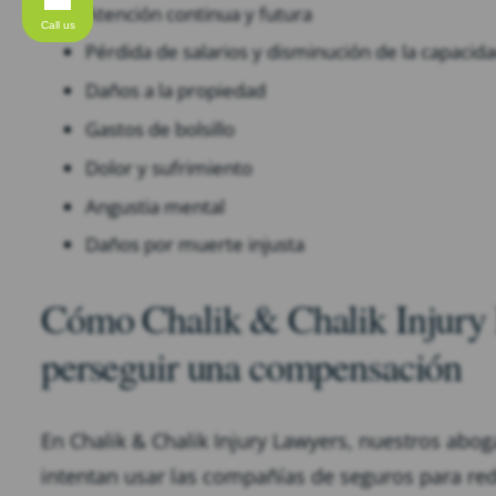
Atención continua y futura
Call us
Pérdida de salarios y disminución de la capacid
Daños a la propiedad
Gastos de bolsillo
Dolor y sufrimiento
Angustia mental
Daños por muerte injusta
Cómo Chalik & Chalik Injury 
perseguir una compensación
En Chalik & Chalik Injury Lawyers, nuestros abog
intentan usar las compañías de seguros para red