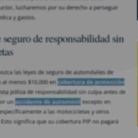
uctor, lucharemos por su derecho a perseguir
ica y gastos.
 seguro de responsabilidad sin
etas
nozca las leyes de seguro de automóviles de
en al menos $10,000 en
cobertura de protección
esta póliza de responsabilidad sin culpa antes de
por un
accidente de automóvil
excepto en
 específicamente a las motocicletas y otros
Esto significa que su cobertura PIP no pagará