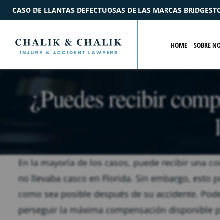
 LAS MARCAS BRIDGESTONE Y FORD
$2.2M
ACUERDO
POR
HOME
SOBRE N
¿Puedes recibir comp
En la mayoría de los casos, puede recibir una c
no llevaba casco en Florida. Sin embargo, esto 
como sea posible después de su accidente. Pode
perseguir la máxima compensación disponible pa