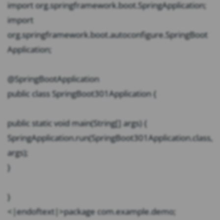
import org.springframework.boot.SpringApplication;
import
org.springframework.boot.autoconfigure.SpringBoot
Application;
@SpringBootApplication
public class SpringBoot301Application {
public static void main(String[] args) {
SpringApplication.run(SpringBoot301Application.class,
args);
}
}
<|endoftext|>package com.example.demo;