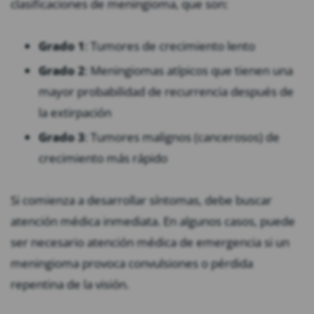
clasificaciones de meningioma, que son:
Grado 1
: Tumores de crecimiento lento
Grado 2
: Meningiomas atípicos que tienen una
mayor probabilidad de recurrencia después de
la extirpación
Grado 3
: Tumores malignos (cancerosos) de
crecimiento más rápido
Si comienza a desarrollar síntomas, debe buscar
atención médica inmediata. En algunos casos, puede
ser necesario atención médica de emergencia si un
meningioma provoca convulsiones o pérdida
repentina de la visión.