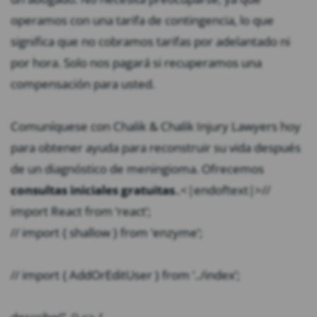
operamos con una tarifa de contingencia, lo que
significa que no cobramos tarifas por adelantado ni
por hora. Solo nos pagará si recuperamos una
compensación para usted.
Comuníquese con Chalik & Chalik Injury Lawyers hoy
para obtener ayuda para reconstruir su vida después
de un diagnóstico de meningioma. Ofrecemos
consultas iniciales gratuitas
.
.<|endoftext|>//
import React from ‘react’;
// import { shallow } from ‘enzyme’;
// import { AddOrEditUser } from ‘../index’;