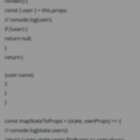
render() {
const { user } = this.props;
// console.log(user);
if (!user) {
return null;
}
return (
{user.name}
);
}
}
const mapStateToProps = (state, ownProps) => {
// console.log(state.users);
return { user: state.users.find(user => user.id ===