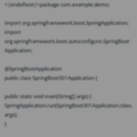
<|endoftext|>package com.example.demo;
import org.springframework.boot.SpringApplication;
import
org.springframework.boot.autoconfigure.SpringBoot
Application;
@SpringBootApplication
public class SpringBoot301Application {
public static void main(String[] args) {
SpringApplication.run(SpringBoot301Application.class,
args);
}