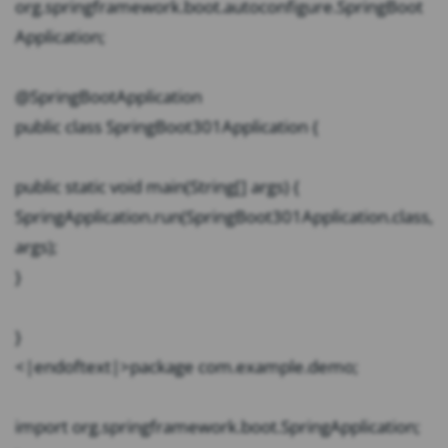
org.springframework.boot.autoconfigure.SpringBoot
Application;
@SpringBootApplication
public class SpringBoot301Application {
public static void main(String[] args) {
SpringApplication.run(SpringBoot301Application.class,
args);
}
}
<|endoftext|>package com.example.demo;
import org.springframework.boot.SpringApplication;