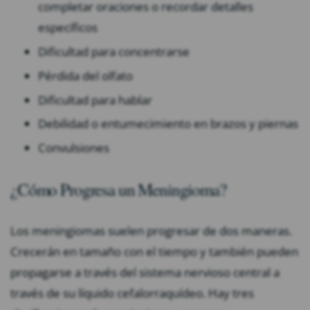
completar oraciones o recordar detalles
específicos
Dificultad para concentrarse
Pérdida del olfato
Dificultad para hablar
Debilidad o entumecimiento en brazos y piernas
Convulsiones
¿Cómo Progresa un Meningioma?
Los meningiomas suelen progresar de dos maneras.
Crecerán en tamaño con el tiempo y también pueden
propagarse a través del sistema nervioso central a
través de su líquido cefalorraquídeo. Hay tres