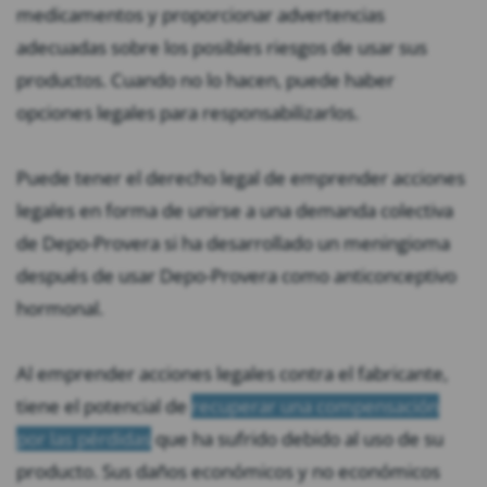
medicamentos y proporcionar advertencias
adecuadas sobre los posibles riesgos de usar sus
productos. Cuando no lo hacen, puede haber
opciones legales para responsabilizarlos.
Puede tener el derecho legal de emprender acciones
legales en forma de unirse a una demanda colectiva
de Depo-Provera si ha desarrollado un meningioma
después de usar Depo-Provera como anticonceptivo
hormonal.
Al emprender acciones legales contra el fabricante,
tiene el potencial de
recuperar una compensación
por las pérdidas
que ha sufrido debido al uso de su
producto. Sus daños económicos y no económicos