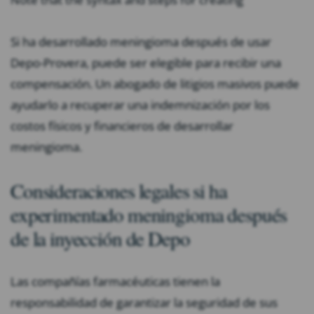
Si ha desarrollado meningioma después de usar
Depo-Provera, puede ser elegible para recibir una
compensación. Un abogado de litigios masivos puede
ayudarlo a recuperar una indemnización por los
costos físicos y financieros de desarrollar
meningioma.
Consideraciones legales si ha
experimentado meningioma después
de la inyección de Depo
Las compañías farmacéuticas tienen la
responsabilidad de garantizar la seguridad de sus