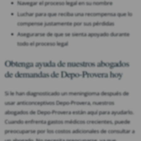
Navegar el proceso legal en su nombre
Luchar para que reciba una recompensa que lo
compense justamente por sus pérdidas
Asegurarse de que se sienta apoyado durante
todo el proceso legal
Obtenga ayuda de nuestros abogados
de demandas de Depo-Provera hoy
Si le han diagnosticado un meningioma después de
usar anticonceptivos Depo-Provera, nuestros
abogados de Depo-Provera están aquí para ayudarlo.
Cuando enfrenta gastos médicos crecientes, puede
preocuparse por los costos adicionales de consultar a
un abogado. No necesita preocuparse, ya que