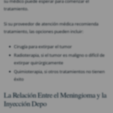
su médico puede esperar para comenzar el
tratamiento.
Si su proveedor de atención médica recomienda
tratamiento, las opciones pueden incluir:
Cirugía para extirpar el tumor
Radioterapia, si el tumor es maligno o difícil de
extirpar quirúrgicamente
Quimioterapia, si otros tratamientos no tienen
éxito
La Relación Entre el Meningioma y la
Inyección Depo