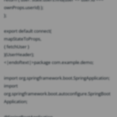
ownProps.userId) };
};
export default connect(
mapStateToProps,
{ fetchUser }
)(UserHeader);
<|endoftext|>package com.example.demo;
import org.springframework.boot.SpringApplication;
import
org.springframework.boot.autoconfigure.SpringBoot
Application;