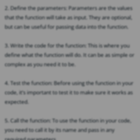
2. Define the parameters: Parameters are the values
that the function will take as input. They are optional,
but can be useful for passing data into the function.
3. Write the code for the function: This is where you
define what the function will do. It can be as simple or
complex as you need it to be.
4. Test the function: Before using the function in your
code, it’s important to test it to make sure it works as
expected.
5. Call the function: To use the function in your code,
you need to call it by its name and pass in any
required parameters.