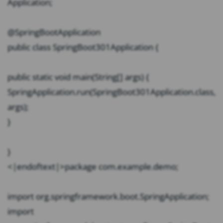
Application;
@SpringBootApplication
public class SpringBoot301Application {
public static void main(String[] args) {
SpringApplication.run(SpringBoot301Application.class,
args);
}
}
<|endoftext|>package com.example.demo;
import org.springframework.boot.SpringApplication;
import