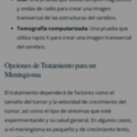
y ondas de radio para crear una imagen
transversal de las estructuras del cerebro.
Tomografía computarizada
: Una prueba que
utiliza rayos X para crear una imagen transversal
del cerebro.
Opciones de Tratamiento para un
Meningioma
El tratamiento dependerá de factores como el
tamaño del tumor y la velocidad de crecimiento del
tumor, así como el tipo de síntomas que esté
experimentando y su salud general. En algunos casos,
si el meningioma es pequeño y de crecimiento lento,