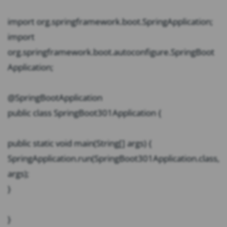
import org.springframework.boot.SpringApplication;
import
org.springframework.boot.autoconfigure.SpringBoot
Application;
@SpringBootApplication
public class SpringBoot301Application {
public static void main(String[] args) {
SpringApplication.run(SpringBoot301Application.class,
args);
}
}