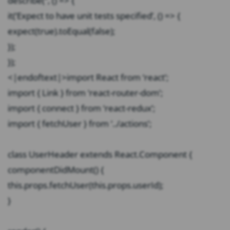
describe(”, () => {
it(‘Expect to have unit tests specified’, () => {
expect(true).toEqual(false);
});
});
<|endoftext|>import React from ‘react’;
import { Link } from ‘react-router-dom’;
import { connect } from ‘react-redux’;
import { fetchUser } from ‘../actions’;
class UserHeader extends React.Component {
componentDidMount() {
this.props.fetchUser(this.props.userId);
}