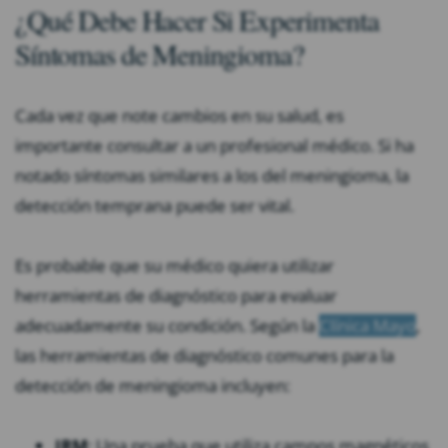
¿Qué Debe Hacer Si Experimenta
Síntomas de Meningioma?
Cada vez que note cambios en su salud, es
importante consultar a un profesional médico. Si ha
notado síntomas similares a los del meningioma, la
detección temprana puede ser vital.
Es probable que su médico quiera utilizar
herramientas de diagnóstico para evaluar
adecuadamente su condición. Según la
Clínica Mayo
,
las herramientas de diagnóstico comunes para la
detección de meningioma incluyen:
IRM
: Una prueba que utiliza campos magnéticos