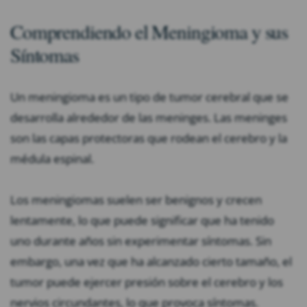
Comprendiendo el Meningioma y sus
Síntomas
Un meningioma es un tipo de tumor cerebral que se
desarrolla alrededor de las meninges. Las meninges
son las capas protectoras que rodean el cerebro y la
médula espinal.
Los meningiomas suelen ser benignos y crecen
lentamente, lo que puede significar que ha tenido
uno durante años sin experimentar síntomas. Sin
embargo, una vez que ha alcanzado cierto tamaño, el
tumor puede ejercer presión sobre el cerebro y los
nervios circundantes, lo que provoca síntomas.