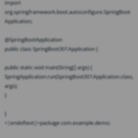
import
org.springframework.boot.autoconfigure.SpringBoot
Application;
@SpringBootApplication
public class SpringBoot301Application {
public static void main(String[] args) {
SpringApplication.run(SpringBoot301Application.class,
args);
}
}
<|endoftext|>package com.example.demo;