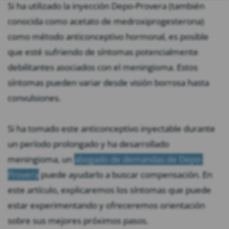
Si ha utilizado la inyección Depo-Provera (también
conocida como acetato de medroxiprogesterona)
como método anticonceptivo hormonal, es posible
que esté sufriendo de síntomas potencialmente
debilitantes asociados con el meningioma. Estos
síntomas pueden variar desde visión borrosa hasta
convulsiones.
Si ha tomado este anticonceptivo inyectable durante
un período prolongado y ha desarrollado
meningioma, un
abogado de demandas de Depo-
Provera
puede ayudarlo a buscar compensación. En
este artículo, explicaremos los síntomas que puede
estar experimentando y ofreceremos orientación
sobre sus mejores próximos pasos.