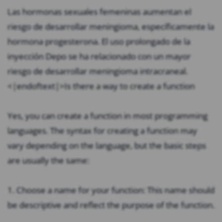
Las hormonas sexuales femeninas aumentan el
riesgo de desarrollar meningioma, específicamente la
hormona progesterona. El uso prolongado de la
inyección Depo se ha relacionado con un mayor
riesgo de desarrollar meningioma intracraneal.
<|endoftext|>Is there a way to create a function
Yes, you can create a function in most programming
languages. The syntax for creating a function may
vary depending on the language, but the basic steps
are usually the same:
1. Choose a name for your function: This name should
be descriptive and reflect the purpose of the function.