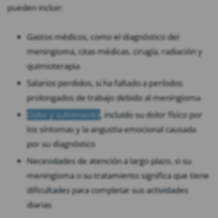
pueden incluir:
Gastos médicos, como el diagnóstico del
meningioma, citas médicas, cirugía, radiación y
quimioterapia
Salarios perdidos, si ha faltado a períodos
prolongados de trabajo debido al meningioma
Dolor y sufrimiento
, incluido su dolor físico por
los síntomas y la angustia emocional causada
por su diagnóstico
Necesidades de atención a largo plazo, si su
meningioma o su tratamiento significa que tiene
dificultades para completar sus actividades
diarias