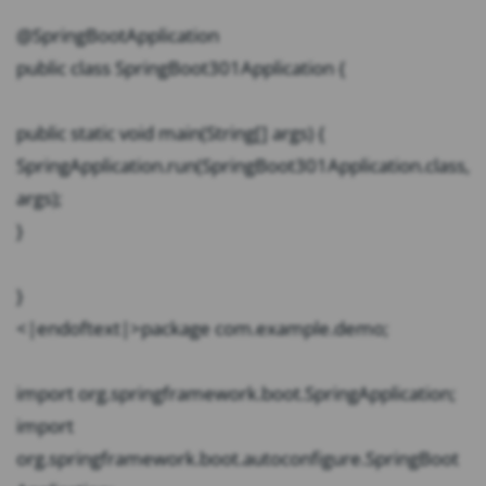
@SpringBootApplication
public class SpringBoot301Application {
public static void main(String[] args) {
SpringApplication.run(SpringBoot301Application.class,
args);
}
}
<|endoftext|>package com.example.demo;
import org.springframework.boot.SpringApplication;
import
org.springframework.boot.autoconfigure.SpringBoot