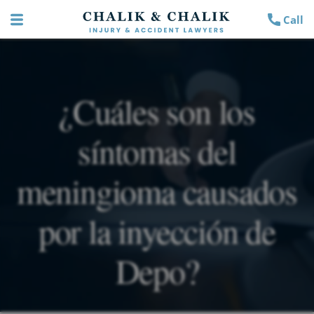
Call
¿Cuáles son los
síntomas del
meningioma causados
por la inyección de
Depo?