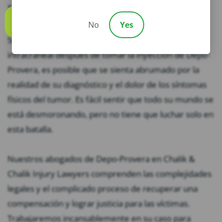
Provera
No
Yes
Call us
Si ha desarrollado un tumor de meningioma
intracraneal después de tomar la inyección de Depo-
Provera, es posible que se sienta abrumado por la
realidad de su diagnóstico y el dolor de los síntomas
físicos del tumor. Es fácil sentir que todo su mundo se
está desmoronando, pero no tiene que luchar solo en
esta batalla.
Nuestros abogados de Depo-Provera en Chalik &
Chalik Injury Lawyers comprenden las complejidades
legales y el complicado proceso de recuperar una
compensación y lograr justicia para las víctimas.
Trabajaremos incansablemente en su caso para