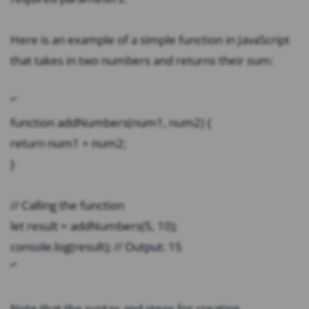
Here is an example of a simple function in JavaScript
that takes in two numbers and returns their sum:
“`
function addNumbers(num1, num2) {
return num1 + num2;
}
// Calling the function
let result = addNumbers(5, 10);
console.log(result); // Output: 15
“`
Note that the syntax and steps for creating