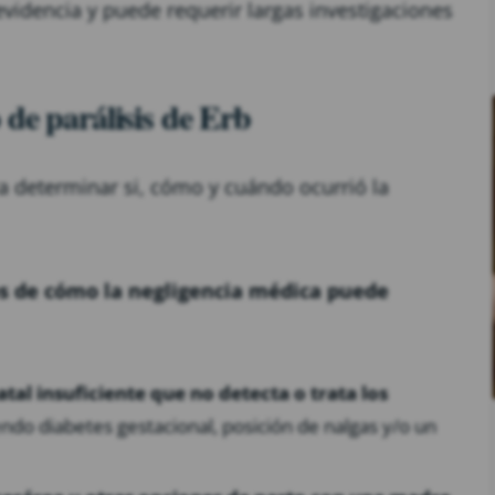
videncia y puede requerir largas investigaciones
 de parálisis de Erb
ra determinar si, cómo y cuándo ocurrió la
s de cómo la negligencia médica puede
al insuficiente que no detecta o trata los
ndo diabetes gestacional, posición de nalgas y/o un