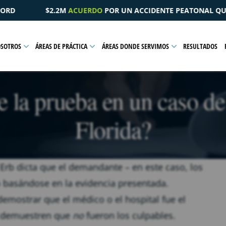
UN ACCIDENTE PEATONAL QUE RESULTÓ EN UNA LESIÓN PÉLVI
OSOTROS
ÁREAS DE PRÁCTICA
ÁREAS DONDE SERVIMOS
RESULTADOS
e la prueba en un caso de
Florida?
 Erb dicta que el demandante – en este caso, los
o basándose en la evidencia presentada.
demostrar que el médico o el hospital fue el
al demuestren que
no
fueron los culpables.