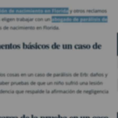
sión de nacimiento en Florida
y otros reclamos
 eligen trabajar con un
abogado de parálisis de
s de nacimiento en Florida.
mentos básicos de un caso de
s cosas en un caso de parálisis de Erb: daños y
haber pruebas de que un niño sufrió una lesión
dencia que respalde la afirmación de negligencia
 carga de la prueba en un caso