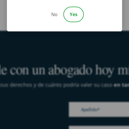
No
Yes
e con un abogado hoy 
 sus derechos y de cuánto podría valer su caso
en ta