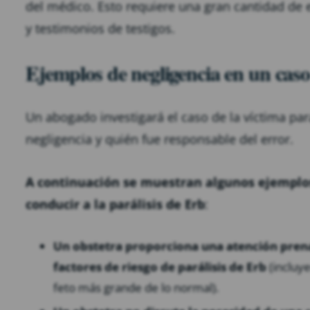
del médico. Esto requiere una gran cantidad de e
y testimonios de testigos.
Ejemplos de negligencia en un caso
Un abogado investigará el caso de la víctima pa
negligencia y quién fue responsable del error.
A continuación se muestran algunos ejemplo
conducir a la parálisis de Erb
:
Un obstetra proporciona una atención prenat
factores de riesgo de parálisis de Erb
(incluye
feto más grande de lo normal).