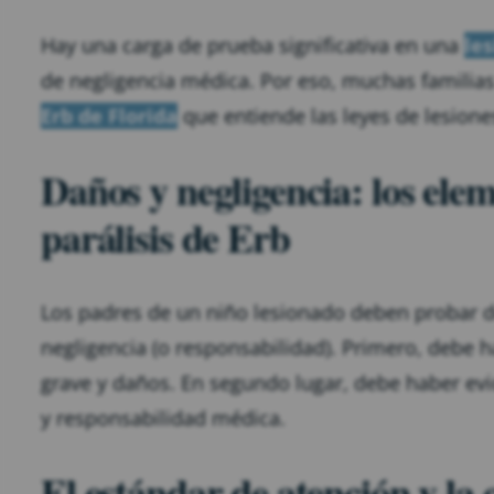
Hay una carga de prueba significativa en una
le
de negligencia médica. Por eso, muchas familias
Erb de Florida
que entiende las leyes de lesione
Daños y negligencia: los ele
parálisis de Erb
Los padres de un niño lesionado deben probar do
negligencia (o responsabilidad). Primero, debe 
grave y daños. En segundo lugar, debe haber evi
y responsabilidad médica.
El estándar de atención y la