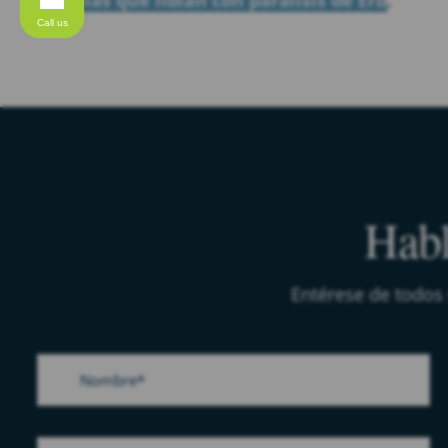
familias que lidian con parálisis de Erb
.
Call us
Habl
Entérese de todos