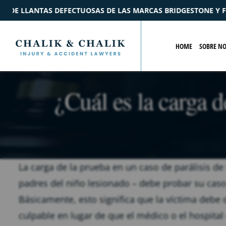
LAS MARCAS BRIDGESTONE Y FORD
$2.2M
ACUERDO
POR 
HOME
SOBRE N
¿Cuál es la carga d
La carga de la prueba en un caso de parálisis de
padres del niño lesionado – debe probar su cas
Básicamente, esto significa que la víctima debe 
culpable en lugar de que el médico o el hospit