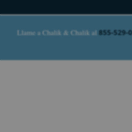
855-529-
Llame a Chalik & Chalik al