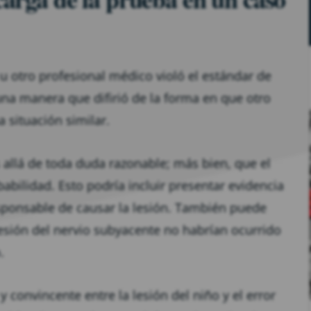
 otro profesional médico violó el estándar de
una manera que difirió de la forma en que otro
 situación similar.
 allá de toda duda razonable; más bien, que el
bilidad. Esto podría incluir presentar evidencia
ponsable de causar la lesión. También puede
 lesión del nervio subyacente no habrían ocurrido
.
convincente entre la lesión del niño y el error