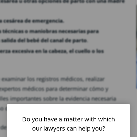
 cesárea u otras opciones de parto con una madre
na cesárea de emergencia.
as técnicas o maniobras necesarias para
 salida del bebé del canal de parto
.
rza excesiva en la cabeza, el cuello o los
examinar los registros médicos, realizar
on expertos médicos para determinar cómo y
lles importantes sobre la evidencia necesaria
o de parálisis de Erb.
Do you have a matter with which
de Erb, visite nuestro
centro de recursos para
our lawyers can help you?