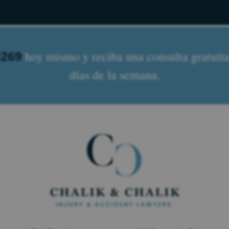
0269
hoy mismo y reciba una consulta gratuita.
días de la semana.