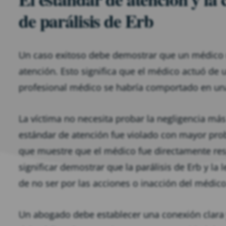
de parálisis de Erb
Un caso exitoso debe demostrar que un médico u
atención. Esto significa que el médico actuó de 
profesional médico se habría comportado en una
La víctima no necesita probar la negligencia más
estándar de atención fue violado con mayor proba
que muestre que el médico fue directamente res
significar demostrar que la parálisis de Erb y la
de no ser por las acciones o inacción del médico
Un abogado debe establecer una conexión clara y 