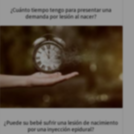
¿Cuánto tiempo tengo para presentar una
demanda por lesión al nacer?
¿Puede su bebé sufrir una lesión de nacimiento
por una inyección epidural?