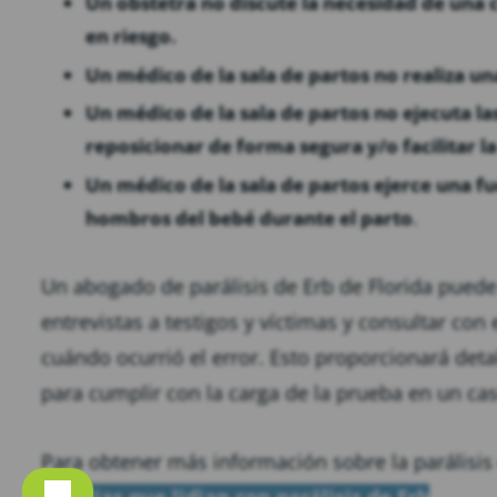
Un obstetra no discute la necesidad de una
en riesgo.
Un médico de la sala de partos no realiza u
Un médico de la sala de partos no ejecuta l
reposicionar de forma segura y/o facilitar la
Un médico de la sala de partos ejerce una fue
hombros del bebé durante el parto
.
Un abogado de parálisis de Erb de Florida puede 
entrevistas a testigos y víctimas y consultar c
cuándo ocurrió el error. Esto proporcionará deta
para cumplir con la carga de la prueba en un cas
Para obtener más información sobre la parálisis 