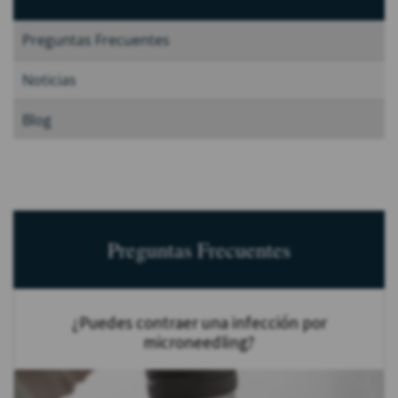
Preguntas Frecuentes
Noticias
Blog
Preguntas Frecuentes
¿Puedes contraer una infección por
microneedling?