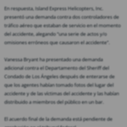
En respuesta, Island Express Helicopters, Inc.
presentó una demanda contra dos controladores de
tráfico aéreo que estaban de servicio en el momento
del accidente, alegando “una serie de actos y/o
omisiones erróneos que causaron el accidente”.
Vanessa Bryant ha presentado una demanda
adicional contra el Departamento del Sheriff del
Condado de Los Ángeles después de enterarse de
que los agentes habían tomado fotos del lugar del
accidente y de las víctimas del accidente y las habían
distribuido a miembros del público en un bar.
El acuerdo final de la demanda está pendiente de