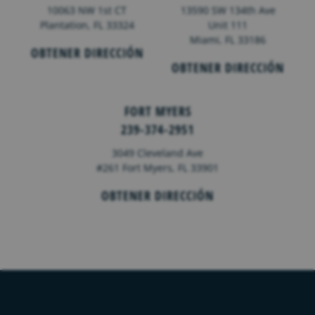
10063 NW 1st CT
13590 SW 134th Ave
Plantation, FL 33324
Unit 111
Miami, FL 33186
OBTENER DIRECCIÓN
OBTENER DIRECCIÓN
FORT MYERS
239-374-2951
3049 Cleveland Ave
#261 Fort Myers, FL 33901
OBTENER DIRECCIÓN