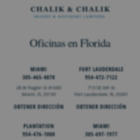
Oficinas en Florida
MIAMI
FORT LAUDERDALE
305-465-4878
954-472-7122
28 W Flagler St #1000
713 SE 6th St
Miami, FL 33130
Fort Lauderdale,
FL
33301
OBTENER DIRECCIÓN
OBTENER DIRECCIÓN
PLANTATION
MIAMI
954-476-1000
305-697-1977