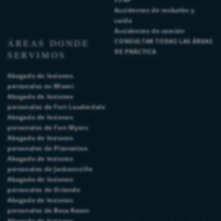
Accidentes de resbalón y
caída
Accidentes de camión
ÁREAS DONDE
CONSULTAR TODAS LAS ÁREAS
DE PRÁCTICA
SERVIMOS
Abogado de lesiones
personales en Miami
Abogado de lesiones
personales de Fort Lauderdale
Abogado de lesiones
personales de Fort Myers
Abogado de lesiones
personales de Plantation
Abogado de lesiones
personales de Jacksonville
Abogado de lesiones
personales de Orlando
Abogado de lesiones
personales de Boca Raton
Abogado de lesiones