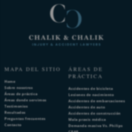
MAPA DEL SITIO
ÁREAS DE
PRÁCTICA
Home
Sobre nosotros
Accidentes de bicicleta
Áreas de práctica
Lesiones de nacimiento
Áreas donde servimos
Accidentes de embarcaciones
Testimonios
Accidentes de auto
Resultados
Accidentes de construcción
Preguntas frecuentes
Mala praxis médica
Contacto
Demanda masiva Vs. Philips
CPAP