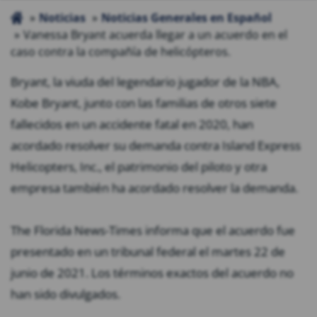
Noticias
Noticias Generales en Español
Vanessa Bryant acuerda llegar a un acuerdo en el
caso contra la compañía de helicópteros.
Bryant, la viuda del legendario jugador de la NBA,
Kobe Bryant, junto con las familias de otros siete
fallecidos en un accidente fatal en 2020, han
acordado resolver su demanda contra Island Express
Helicopters, Inc., el patrimonio del piloto y otra
empresa también ha acordado resolver la demanda.
The Florida News-Times informa que el acuerdo fue
presentado en un tribunal federal el martes 22 de
junio de 2021. Los términos exactos del acuerdo no
han sido divulgados.