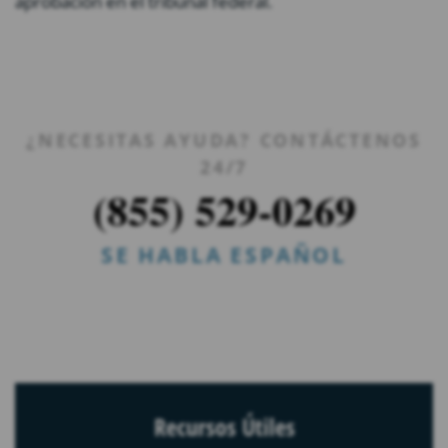
aprobación en el tribunal federal.
¿NECESITAS AYUDA? CONTÁCTENOS
24/7
(855) 529-0269
SE HABLA ESPAÑOL
Recursos Útiles