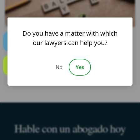
Do you have a matter with which
our lawyers can help you?
¿NECESITAS AYUDA? CONTÁCTENOS
Text us
24/7
(855) 529-0269
No
Yes
Call us
SE HABLA ESPAÑOL
Hable con un abogado hoy