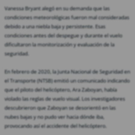
Vanessa Bryant alegó en su demanda que las
condiciones meteorológicas fueron mal consideradas
debido a una niebla baja y persistente. Esas
condiciones antes del despegue y durante el vuelo
dificultaron la monitorización y evaluación de la
seguridad.
En febrero de 2020, la Junta Nacional de Seguridad en
el Transporte (NTSB) emitió un comunicado indicando
que el piloto del helicóptero, Ara Zaboyan, había
violado las reglas de vuelo visual. Los investigadores
descubrieron que Zaboyan se desorientó en las
nubes bajas y no pudo ver hacia dónde iba,
provocando así el accidente del helicóptero.