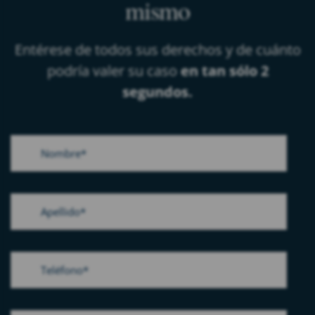
mismo
Entérese de todos sus derechos y de cuánto
podría valer su caso
en tan sólo 2
segundos.