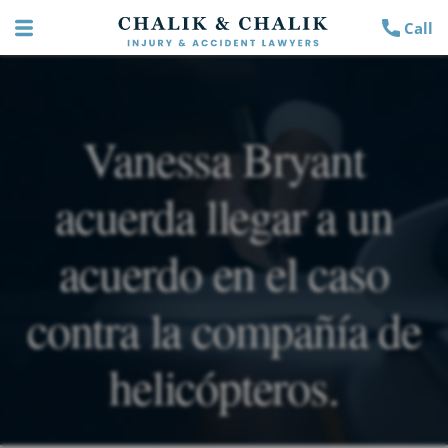
Call
Vanessa Bryant
acuerda llegar a un
acuerdo en el caso
contra la compañía de
helicópteros.