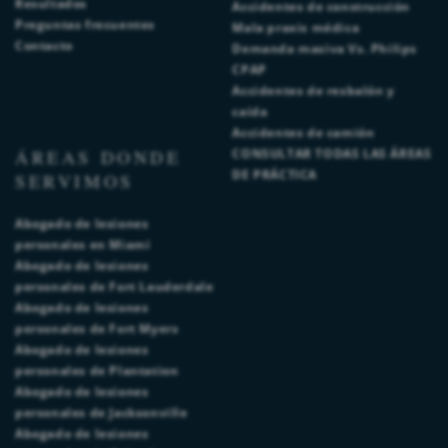
Resultados
Accidentes de construcción
Preguntas frecuentes
Mala praxis médica
Contacto
Demanda masiva Vs. Philips
CPAP
Accidentes de resbalón y
caída
Accidentes de camión
ÁREAS DONDE
CONSULTAR TODAS LAS ÁREAS
DE PRÁCTICA
SERVIMOS
Abogado de lesiones
personales en Miami
Abogado de lesiones
personales de Fort Lauderdale
Abogado de lesiones
personales de Fort Myers
Abogado de lesiones
personales de Plantation
Abogado de lesiones
personales de Jacksonville
Abogado de lesiones