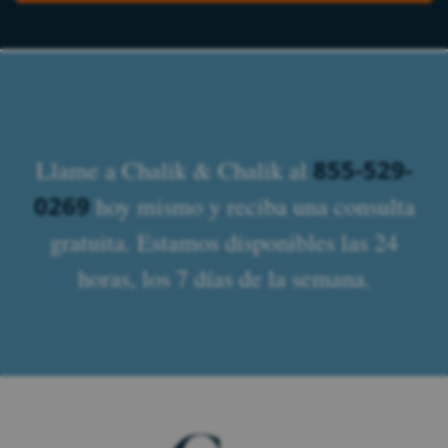
855-529-
Llame a Chalik & Chalik al
0269
hoy mismo y reciba una consulta
gratuita. Estamos disponibles las 24
horas, los 7 días de la semana.