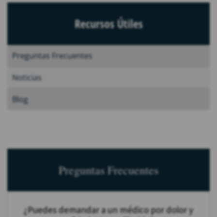
Recursos Útiles
Preguntas Frecuentes
Noticias
Blog
Preguntas Frecuentes
¿Puedes demandar a un médico por dolor y