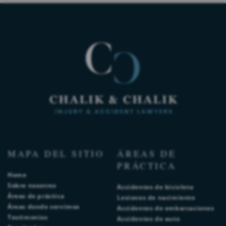
MAPA DEL SITIO
ÁREAS DE
PRÁCTICA
Home
Sobre nosotros
Accidentes de bicicleta
Áreas de práctica
Lesiones de nacimiento
Áreas donde servimos
Accidentes de embarcaciones
Testimonios
Accidentes de auto