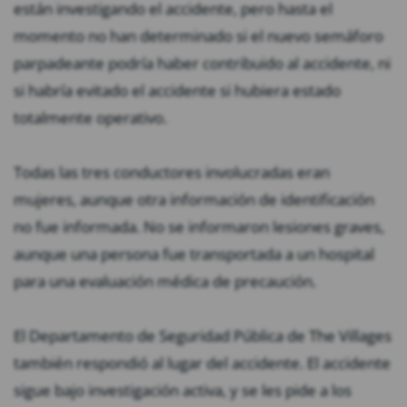
están investigando el accidente, pero hasta el
momento no han determinado si el nuevo semáforo
parpadeante podría haber contribuido al accidente, ni
si habría evitado el accidente si hubiera estado
totalmente operativo.
Todas las tres conductores involucradas eran
mujeres, aunque otra información de identificación
no fue informada. No se informaron lesiones graves,
aunque una persona fue transportada a un hospital
para una evaluación médica de precaución.
El Departamento de Seguridad Pública de The Villages
también respondió al lugar del accidente. El accidente
sigue bajo investigación activa, y se les pide a los