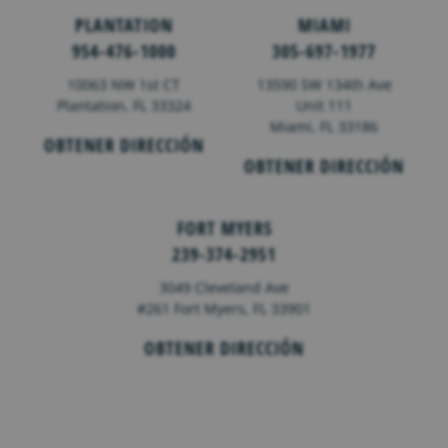
PLANTATION
MIAMI
954-476-1000
305-697-1977
10063 NW 1st CT
13590 SW 134th Ave
Plantation, FL 33324
Unit 111
Miami, FL 33186
OBTENER DIRECCIÓN
OBTENER DIRECCIÓN
FORT MYERS
239-374-2951
3049 Cleveland Ave
#261 Fort Myers, FL 33901
OBTENER DIRECCIÓN