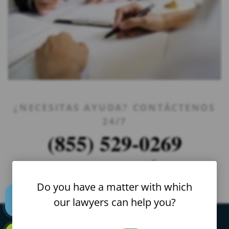
¿NECESITAS AYUDA? CONTÁCTENOS
24/7
(855) 529-0269
SE HABLA ESPAÑOL
Do you have a matter with which
our lawyers can help you?
Text us