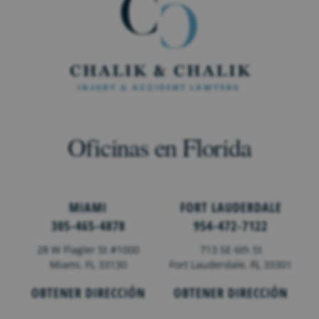
Oficinas en Florida
MIAMI
FORT LAUDERDALE
305-465-4878
954-472-7122
28 W Flagler St #1000
713 SE 6th St
Miami, FL 33130
Fort Lauderdale,
FL
33301
OBTENER DIRECCIÓN
OBTENER DIRECCIÓN