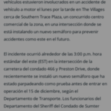
vehículos estuvieron involucrados en un accidente de
vehículo a motor el lunes por la tarde en The Villages
cerca de Southern Trace Plaza, un concurrido centro
comercial de la zona, en una intersección donde se
está instalando un nuevo semáforo para prevenir
accidentes como este en el futuro.
El incidente ocurrió alrededor de las 3:00 p.m. hora
estándar del este (EST) en la intersección de la
carretera del condado 466 y Preston Drive, donde
recientemente se instaló un nuevo semáforo que ha
estado parpadeando como prueba antes de entrar en
operación el 15 de diciembre, según el
Departamento de Transporte. Los funcionarios del
Departamento del Sheriff del Condado de Sumter