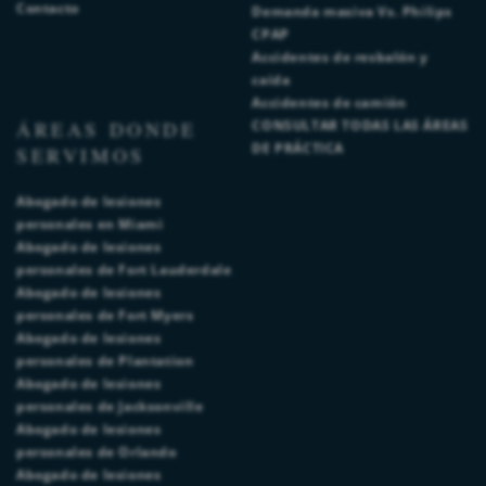
Contacto
Demanda masiva Vs. Philips
CPAP
Accidentes de resbalón y
caída
Accidentes de camión
ÁREAS DONDE
CONSULTAR TODAS LAS ÁREAS
DE PRÁCTICA
SERVIMOS
Abogado de lesiones
personales en Miami
Abogado de lesiones
personales de Fort Lauderdale
Abogado de lesiones
personales de Fort Myers
Abogado de lesiones
personales de Plantation
Abogado de lesiones
personales de Jacksonville
Abogado de lesiones
personales de Orlando
Abogado de lesiones