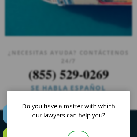
¿NECESITAS AYUDA? CONTÁCTENOS
24/7
(855) 529-0269
SE HABLA ESPAÑOL
Do you have a matter with which
our lawyers can help you?
Text us
Hable con un abogado hoy