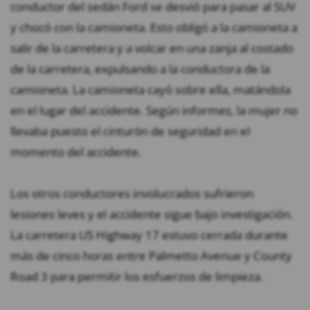
conductor del sedán Ford se desvió para pasar al SUV
y chocó con la camioneta. Esto obligó a la camioneta a
salir de la carretera y a volcar en una zanja al costado
de la carretera, expulsando a la conductora de la
camioneta. La camioneta cayó sobre ella, matándola
en el lugar del accidente. Según informes, la mujer no
llevaba puesto el cinturón de seguridad en el
momento del accidente.
Los otros conductores involucrados sufrieron
lesiones leves y el accidente sigue bajo investigación.
La carretera US Highway 17 estuvo cerrada durante
más de cinco horas entre Palmetto Avenue y County
Road 3 para permitir los esfuerzos de limpieza.