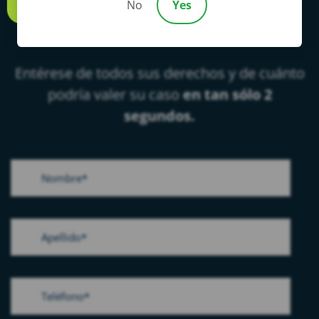
No
Yes
Call us
mismo
Entérese de todos sus derechos y de cuánto
podría valer su caso
en tan sólo 2
segundos.