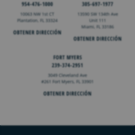
954-476-1000
305-697-1977
10063 NW 1st CT
13590 SW 134th Ave
Plantation, FL 33324
Unit 111
Miami, FL 33186
OBTENER DIRECCIÓN
OBTENER DIRECCIÓN
FORT MYERS
239-374-2951
3049 Cleveland Ave
#261 Fort Myers, FL 33901
OBTENER DIRECCIÓN