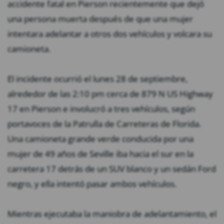
accidente fatal en Pierson recientemente que dejó
una persona muerta después de que una mujer
intentara adelantar a otros dos vehículos y volcara su
camioneta.
El incidente ocurrió el lunes 28 de septiembre,
alrededor de las 2:10 pm cerca de 879 N US Highway
17 en Pierson e involucró a tres vehículos, según
portavoces de la Patrulla de Carreteras de Florida.
Una camioneta grande verde conducida por una
mujer de 49 años de Seville iba hacia el sur en la
carretera 17 detrás de un SUV blanco y un sedán Ford
negro, y ella intentó pasar ambos vehículos.
Mientras ejecutaba la maniobra de adelantamiento, el