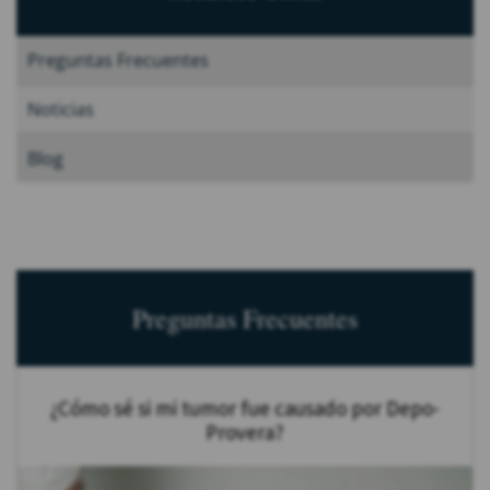
Preguntas Frecuentes
Noticias
Blog
Preguntas Frecuentes
¿Cómo sé si mi tumor fue causado por Depo-
Provera?