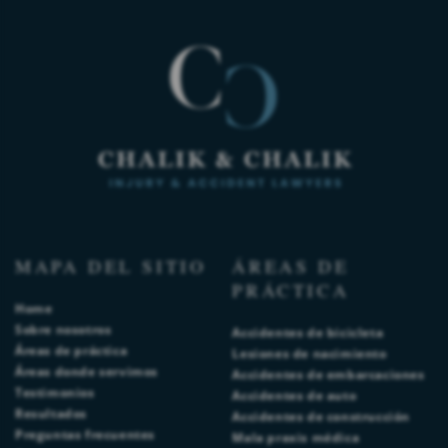
MAPA DEL SITIO
ÁREAS DE
PRÁCTICA
Home
Sobre nosotros
Accidentes de bicicleta
Áreas de práctica
Lesiones de nacimiento
Áreas donde servimos
Accidentes de embarcaciones
Testimonios
Accidentes de auto
Resultados
Accidentes de construcción
Preguntas frecuentes
Mala praxis médica