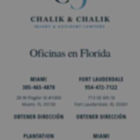
Oficinas en Florida
MIAMI
FORT LAUDERDALE
305-465-4878
954-472-7122
28 W Flagler St #1000
713 SE 6th St
Miami, FL 33130
Fort Lauderdale,
FL
33301
OBTENER DIRECCIÓN
OBTENER DIRECCIÓN
PLANTATION
MIAMI