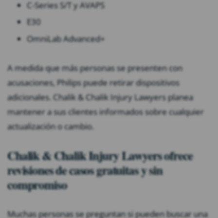
C-Series S/T y AVAPS
E30
OmniLab Advanced+
A medida que más personas se presenten con
acusaciones, Philips puede retirar dispositivos
adicionales. Chalik & Chalik Injury Lawyers planea
mantener a sus clientes informados sobre cualquier
actualización o cambio.
Chalik & Chalik Injury Lawyers ofrece
revisiones de casos gratuitas y sin
compromiso
Muchas personas se preguntan si pueden buscar una