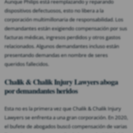
Aunque Philips está reemplazando y reparando
dispositivos defectuosos, esto no libera a la
corporación multimillonaria de responsabilidad. Los
demandantes están exigiendo compensación por sus
facturas médicas, ingresos perdidos y otros gastos
relacionados. Algunos demandantes incluso están
presentando demandas en nombre de seres
queridos fallecidos.
Chalik & Chalik Injury Lawyers aboga
por demandantes heridos
Esta no es la primera vez que Chalik & Chalik Injury
Lawyers se enfrenta a una gran corporación. En 2020,
el bufete de abogados buscó compensación de varias