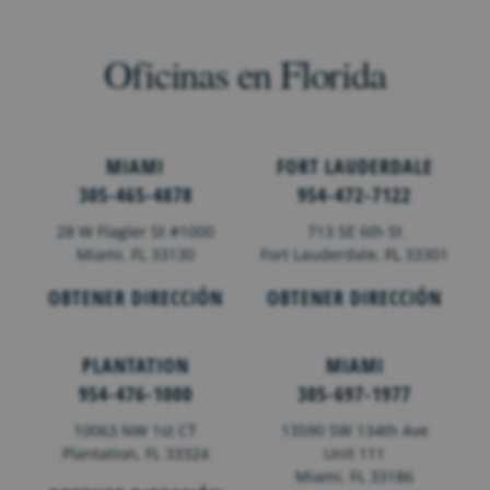
Oficinas en Florida
MIAMI
FORT LAUDERDALE
305-465-4878
954-472-7122
28 W Flagler St #1000
713 SE 6th St
Miami, FL 33130
Fort Lauderdale,
FL
33301
OBTENER DIRECCIÓN
OBTENER DIRECCIÓN
PLANTATION
MIAMI
954-476-1000
305-697-1977
10063 NW 1st CT
13590 SW 134th Ave
Plantation, FL 33324
Unit 111
Miami, FL 33186