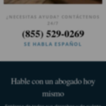
¿NECESITAS AYUDA? CONTÁCTENOS
24/7
(855) 529-0269
SE HABLA ESPAÑOL
Hable con un abogado hoy
mismo