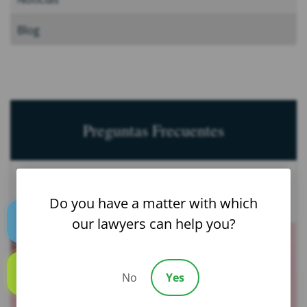
Blog
Preguntas Frecuentes
¿Puede la inyección anticonceptiva Depo causar
cáncer de mama?
Do you have a matter with which
our lawyers can help you?
Text us
No
Yes
Call us