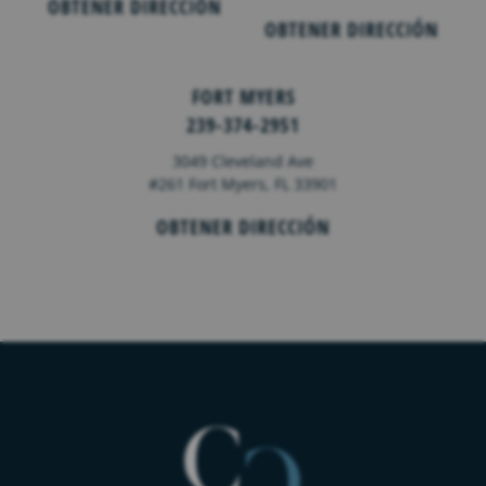
OBTENER DIRECCIÓN
OBTENER DIRECCIÓN
FORT MYERS
239-374-2951
3049 Cleveland Ave
#261 Fort Myers, FL 33901
OBTENER DIRECCIÓN