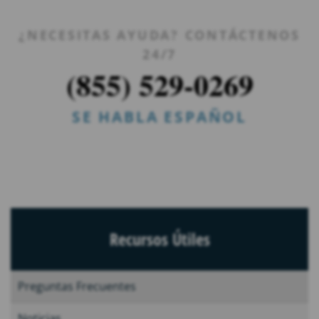
¿NECESITAS AYUDA? CONTÁCTENOS
24/7
(855) 529-0269
SE HABLA ESPAÑOL
Recursos Útiles
Preguntas Frecuentes
Noticias