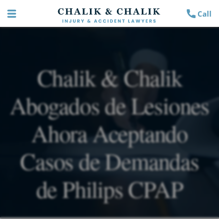
Call
Chalik & Chalik
Abogados de Lesiones
Ahora Aceptando
Casos de Demandas
de Philips CPAP