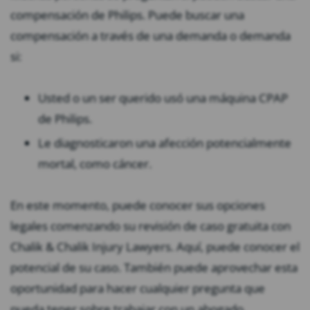
compensación de Philips. Puede buscar una
compensación a través de una demanda o demanda
si:
Usted o un ser querido usó una máquina CPAP
de Philips.
Le diagnosticaron una afección potencialmente
mortal, como cáncer.
En este momento, puede conocer sus opciones
legales comenzando su revisión de caso gratuita con
Chalik & Chalik Injury Lawyers. Aquí, puede conocer el
potencial de su caso. También puede aprovechar esta
oportunidad para hacer cualquier pregunta que
pueda tener sobre trabajar con un abogado,