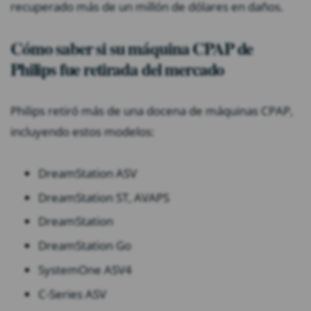
recuperado más de un millón de dólares en daños.
Cómo saber si su máquina CPAP de
Philips fue retirada del mercado
Philips retiró más de una docena de máquinas CPAP,
incluyendo estos modelos:
DreamStation ASV
DreamStation ST, AVAPS
DreamStation
DreamStation Go
SystemOne ASV4
C-Series ASV