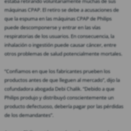
estaba retirando voluntariamente muchas de sus
máquinas CPAP. El retiro se debe a acusaciones de
que la espuma en las máquinas CPAP de Philips
puede descomponerse y entrar en las vías
respiratorias de los usuarios. En consecuencia, la
inhalación o ingestión puede causar cáncer, entre
otros problemas de salud potencialmente mortales.
“Confiamos en que los fabricantes prueben los
productos antes de que lleguen al mercado”, dijo la
cofundadora abogada Debi Chalik. “Debido a que
Philips produjo y distribuyó conscientemente un
producto defectuoso, debería pagar por las pérdidas
de los demandantes”.