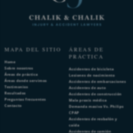
MAPA DEL SITIO
ÁREAS DE
PRÁCTICA
Home
Sobre nosotros
Accidentes de bicicleta
Áreas de práctica
Lesiones de nacimiento
Áreas donde servimos
Accidentes de embarcaciones
Testimonios
Accidentes de auto
Resultados
Accidentes de construcción
Preguntas frecuentes
Mala praxis médica
Contacto
Demanda masiva Vs. Philips
CPAP
Accidentes de resbalón y
caída
Accidentes de camión