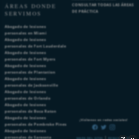
ÁREAS DONDE
CONSULTAR TODAS LAS ÁREAS
DE PRÁCTICA
SERVIMOS
Abogado de lesiones
personales en Miami
Abogado de lesiones
personales de Fort Lauderdale
Abogado de lesiones
personales de Fort Myers
Abogado de lesiones
personales de Plantation
Abogado de lesiones
personales de Jacksonville
Abogado de lesiones
personales de Orlando
Abogado de lesiones
personales de Boca Raton
Abogado de lesiones
¡Visítenos en redes sociales!
personales de Pembroke Pines
Abogado de lesiones
|
personales de Sarasota
MAPA DEL SITIO
RENUNCIA DE