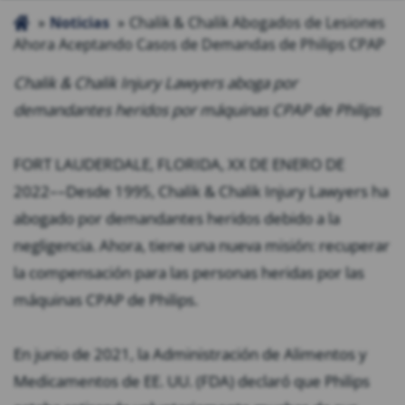
Noticias
Chalik & Chalik Abogados de Lesiones
Ahora Aceptando Casos de Demandas de Philips CPAP
Chalik & Chalik Injury Lawyers aboga por
demandantes heridos por máquinas CPAP de Philips
FORT LAUDERDALE, FLORIDA, XX DE ENERO DE
2022––Desde 1995, Chalik & Chalik Injury Lawyers ha
abogado por demandantes heridos debido a la
negligencia. Ahora, tiene una nueva misión: recuperar
la compensación para las personas heridas por las
máquinas CPAP de Philips.
En junio de 2021, la Administración de Alimentos y
Medicamentos de EE. UU. (FDA) declaró que Philips