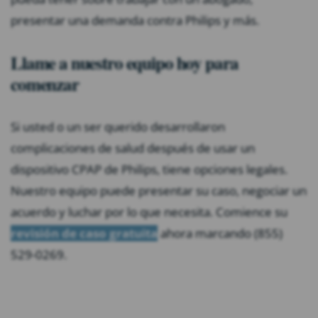
presentar una demanda contra Philips y más.
Llame a nuestro equipo hoy para
comenzar
Si usted o un ser querido desarrollaron
complicaciones de salud después de usar un
dispositivo CPAP de Philips, tiene opciones legales.
Nuestro equipo puede presentar su caso, negociar un
acuerdo y luchar por lo que necesita. Comience su
revisión de caso gratuita
ahora marcando (855)
529-0269.