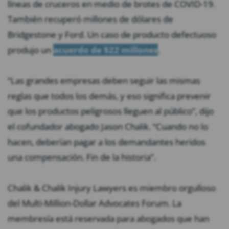
líneas de cruceros en medio de brotes de COVID-19.
También recuperó millones de dólares de
Bridgestone y Ford. Un caso de producto defectuoso
produjo un
acuerdo de $22 millones
.
“Las grandes empresas deben seguir las mismas
reglas que todos los demás, y eso significa prevenir
que los productos peligrosos lleguen al público”, dijo
el cofundador abogado Jason Chalik. “Cuando no lo
hacen, deberían pagar a los demandantes heridos
una compensación. Fin de la historia”.
Chalik & Chalik Injury Lawyers es miembro orgulloso
del Multi-Million-Dollar Advocates Forum. La
membresía está reservada para abogados que han