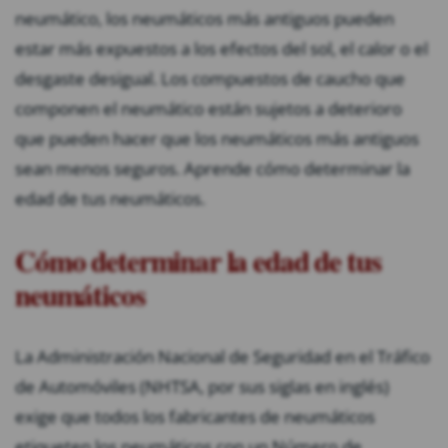
neumático, los neumáticos más antiguos pueden
estar más expuestos a los efectos del sol, el calor o el
desgaste desigual. Los compuestos de caucho que
componen el neumático están sujetos a deterioro
que pueden hacer que los neumáticos más antiguos
sean menos seguros. Aprende cómo determinar la
edad de tus neumáticos.
Cómo determinar la edad de tus
neumáticos
La Administración Nacional de Seguridad en el Tráfico
de Automóviles (NHTSA, por sus siglas en inglés)
exige que todos los fabricantes de neumáticos
etiqueten los neumáticos con un Número de