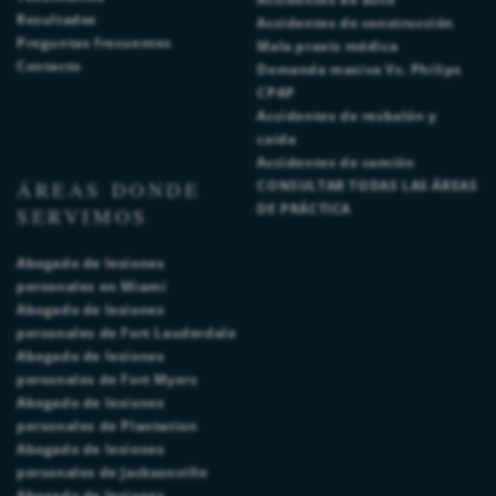
Resultados
Accidentes de construcción
Preguntas frecuentes
Mala praxis médica
Contacto
Demanda masiva Vs. Philips
CPAP
Accidentes de resbalón y
caída
Accidentes de camión
ÁREAS DONDE
CONSULTAR TODAS LAS ÁREAS
DE PRÁCTICA
SERVIMOS
Abogado de lesiones
personales en Miami
Abogado de lesiones
personales de Fort Lauderdale
Abogado de lesiones
personales de Fort Myers
Abogado de lesiones
personales de Plantation
Abogado de lesiones
personales de Jacksonville
Abogado de lesiones