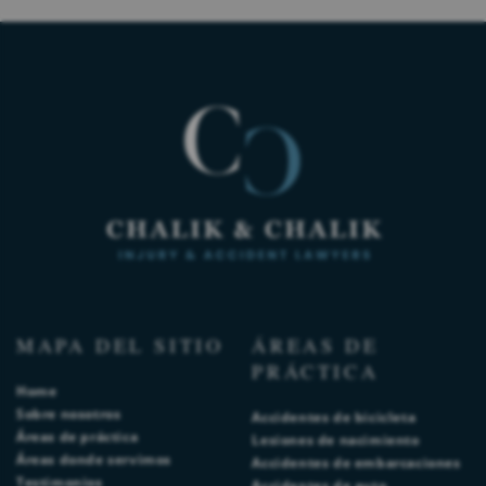
MAPA DEL SITIO
ÁREAS DE
PRÁCTICA
Home
Sobre nosotros
Accidentes de bicicleta
Áreas de práctica
Lesiones de nacimiento
Áreas donde servimos
Accidentes de embarcaciones
Testimonios
Accidentes de auto