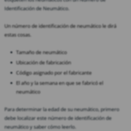
Identificación de Neumático.
Un número de identificación de neumático le dirá
estas cosas.
Tamaño de neumático
Ubicación de fabricación
Código asignado por el fabricante
El año y la semana en que se fabricó el
neumático
Para determinar la edad de su neumático, primero
debe localizar este número de identificación de
neumático y saber cómo leerlo.