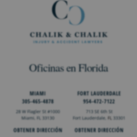
Oficinas en Florida
MIAMI
FORT LAUDERDALE
305-465-4878
954-472-7122
28 W Flagler St #1000
713 SE 6th St
Miami, FL 33130
Fort Lauderdale,
FL
33301
OBTENER DIRECCIÓN
OBTENER DIRECCIÓN