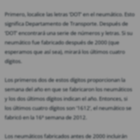
Primero, localice las letras ‘DOT’ en el neumático. Esto
significa Departamento de Transporte. Después de
‘DOT’ encontrará una serie de números y letras. Si su
neumático fue fabricado después de 2000 (que
esperamos que así sea), mirará los últimos cuatro
dígitos.
Los primeros dos de estos dígitos proporcionan la
semana del año en que se fabricaron los neumáticos
y los dos últimos dígitos indican el año. Entonces, si
los últimos cuatro dígitos son ‘1612’, el neumático se
fabricó en la 16ª semana de 2012.
Los neumáticos fabricados antes de 2000 incluirán