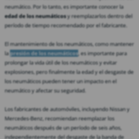
neumático. Por lo tanto, es importante conocer la
edad de los neumáticos
y reemplazarlos dentro del
período de tiempo recomendado por el fabricante.
El mantenimiento de los neumáticos, como mantener
la
presión de los neumáticos
, es importante para
prolongar la vida útil de los neumáticos y evitar
explosiones, pero finalmente la edad y el desgaste de
los neumáticos pueden tener un impacto en el
neumático y afectar su seguridad.
Los fabricantes de automóviles, incluyendo Nissan y
Mercedes-Benz, recomiendan reemplazar los
neumáticos después de un período de seis años,
independientemente del desgaste de la banda de