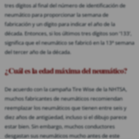
tres dígitos al final del número de identificación de
neumático para proporcionar la semana de
fabricación y un dígito para indicar el año de la
década. Entonces, si los últimos tres dígitos son ‘133’,
significa que el neumático se fabricó en la 13ª semana
del tercer año de la década.
¿Cuál es la edad máxima del neumático?
De acuerdo con la campaña Tire Wise de la NHTSA,
muchos fabricantes de neumáticos recomiendan
reemplazar los neumáticos que tienen entre seis y
diez años de antigüedad, incluso si el dibujo parece
estar bien. Sin embargo, muchos conductores
desgastan sus neumáticos mucho antes de este