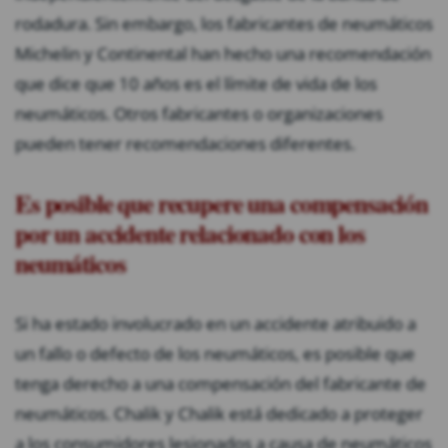
rodadura. Sin embargo, los fabricantes de neumáticos
Michelin y Continental han hecho una recomendación
que dice que 10 años es el límite de vida de los
neumáticos. Otros fabricantes o organizaciones
pueden tener recomendaciones diferentes.
Es posible que recupere una compensación
por un accidente relacionado con los
neumáticos
Si ha estado involucrado en un accidente atribuido a
un fallo o defecto de los neumáticos, es posible que
tenga derecho a una compensación del fabricante de
neumáticos. Chalik y Chalik está dedicado a proteger
a los consumidores lesionados a causa de neumáticos