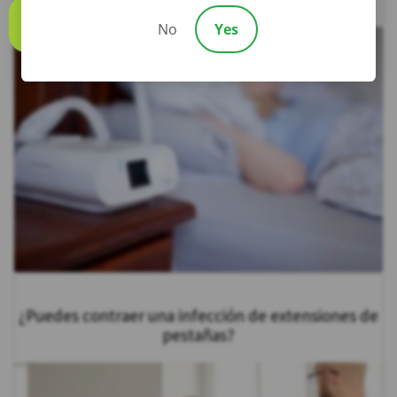
No
Yes
Call us
¿Puedes contraer una infección de extensiones de
pestañas?