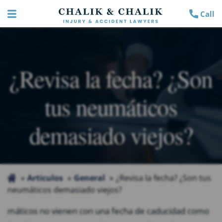
Call
¿Revisa la fecha? ¿Son
tus neumáticos
demasiado viejos?
Articulos
General
¿Revisa la fecha? ¿Son tus
neumáticos demasiado viejos?
máticos no vienen con una fecha de caducidad como