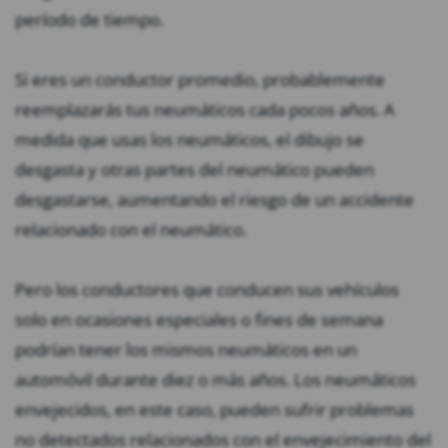
período de tiempo.
Si eres un conductor promedio, probablemente
reemplazarás tus neumáticos cada pocos años. A
medida que usas los neumáticos, el dibujo se
desgasta y otras partes del neumático pueden
desgastarse, aumentando el riesgo de un accidente
relacionado con el neumático.
Pero los conductores que conducen sus vehículos
solo en ocasiones especiales o fines de semana
podrían tener los mismos neumáticos en un
automóvil durante diez o más años. Los neumáticos
envejecidos, en este caso, pueden sufrir problemas
no detectados relacionados con el envejecimiento del