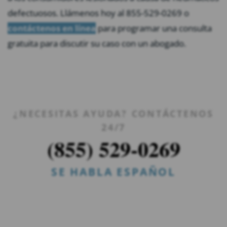
defectuosos. Llámenos hoy al 855-529-0269 o
contáctenos en línea
para programar una consulta
gratuita para discutir su caso con un abogado.
¿NECESITAS AYUDA? CONTÁCTENOS
24/7
(855) 529-0269
SE HABLA ESPAÑOL