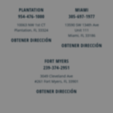
PLANTATION
MIAMI
954-476-1000
305-697-1977
10063 NW 1st CT
13590 SW 134th Ave
Plantation, FL 33324
Unit 111
Miami, FL 33186
OBTENER DIRECCIÓN
OBTENER DIRECCIÓN
FORT MYERS
239-374-2951
3049 Cleveland Ave
#261 Fort Myers, FL 33901
OBTENER DIRECCIÓN