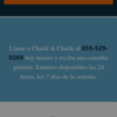
855-529-
Llame a Chalik & Chalik al
0269
hoy mismo y reciba una consulta
gratuita. Estamos disponibles las 24
horas, los 7 días de la semana.