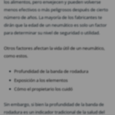
los alimentos, pero envejecen y pueden volverse
menos efectivos o más peligrosos después de cierto
número de años. La mayoría de los fabricantes te
dirán que la edad de un neumático es solo un factor
para determinar su nivel de seguridad o utilidad.
Otros factores afectan la vida útil de un neumático,
como estos.
Profundidad de la banda de rodadura
Exposición a los elementos
Cómo el propietario los cuidó
Sin embargo, si bien la profundidad de la banda de
rodadura es un indicador tradicional de la salud del