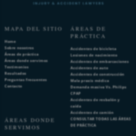
MAPA DEL SITIO
ÁREAS DE
PRÁCTICA
Home
Sobre nosotros
Accidentes de bicicleta
Áreas de práctica
Lesiones de nacimiento
Áreas donde servimos
Accidentes de embarcaciones
Testimonios
Accidentes de auto
Resultados
Accidentes de construcción
Preguntas frecuentes
Mala praxis médica
Contacto
Demanda masiva Vs. Philips
CPAP
Accidentes de resbalón y
caída
Accidentes de camión
ÁREAS DONDE
CONSULTAR TODAS LAS ÁREAS
DE PRÁCTICA
SERVIMOS