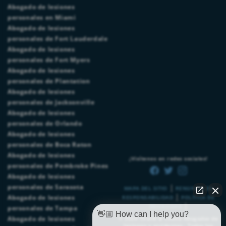
Abogado de lesiones
personales en Miami
Abogado de lesiones
personales de Fort Lauderdale
Abogado de lesiones
personales de Fort Myers
Abogado de lesiones
personales de Plantation
Abogado de lesiones
personales de Jacksonville
Abogado de lesiones
personales de Orlando
Abogado de lesiones
personales de Boca Raton
Abogado de lesiones
¡Visítenos en redes sociales!
personales de Pembroke Pines
Abogado de lesiones
|
personales de Sarasota
MAPA DEL SITIO
RENUNCIA DE
|
Abogado de lesiones
RESPONSABILIDAD
POLÍTICA DE
|
PRIVACIDAD
personales de Tampa
👋🏼 How can I help you?
Abogado de lesiones
© 2026
Chalik & Chalik Abogados de
lesiones y accidentes.
. Todos los