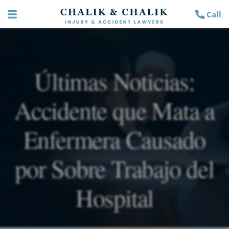
Call
Últimas Noticias:
Accidente que Mata a
Enfermera Causado
por Sobre Trabajo del
Hospital