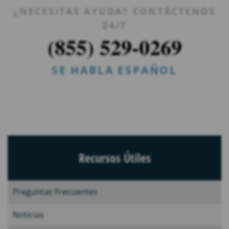
¿NECESITAS AYUDA? CONTÁCTENOS
24/7
(855) 529-0269
SE HABLA ESPAÑOL
Recursos Útiles
Preguntas Frecuentes
Noticias