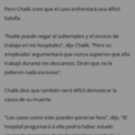
Pero Chalik cree que el caso enfrentará una difícil
batalla.
“Nadie puede negar el subempleo y el exceso de
trabajo en los hospitales”, dijo Chalik. “Pero su
empleador argumentará que nunca supieron que ella
trabajó durante los descansos. Dirán que no le
pidieron nada excesivo”.
Chalik dice que también será difícil demostrar la
causa de su muerte.
“Los casos como este pueden ponerse feos”, dijo. “El
hospital preguntará si ella podría haber estado