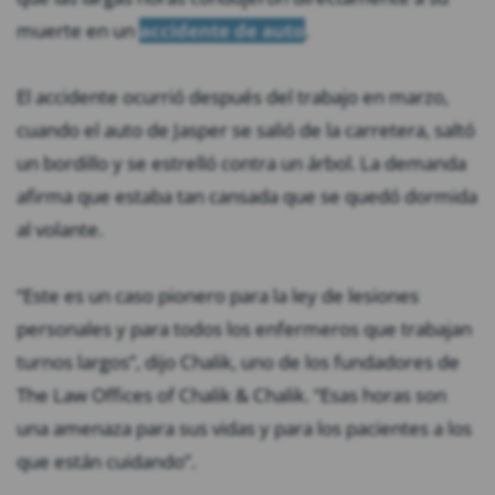
muerte en un
accidente de auto
.
El accidente ocurrió después del trabajo en marzo,
cuando el auto de Jasper se salió de la carretera, saltó
un bordillo y se estrelló contra un árbol. La demanda
afirma que estaba tan cansada que se quedó dormida
al volante.
“Este es un caso pionero para la ley de lesiones
personales y para todos los enfermeros que trabajan
turnos largos”, dijo Chalik, uno de los fundadores de
The Law Offices of Chalik & Chalik. “Esas horas son
una amenaza para sus vidas y para los pacientes a los
que están cuidando”.