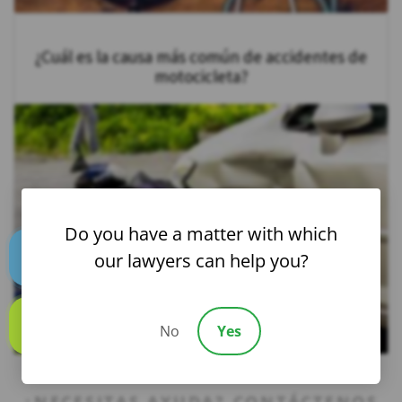
¿Cuál es la causa más común de accidentes de
motocicleta?
Do you have a matter with which
our lawyers can help you?
Text us
No
Yes
Call us
¿NECESITAS AYUDA? CONTÁCTENOS