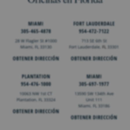
MIAMI
FORT LAUDERDALE
305-465-4878
954-472-7122
28 W Flagler St #1000
713 SE 6th St
Miami, FL 33130
Fort Lauderdale,
FL
33301
OBTENER DIRECCIÓN
OBTENER DIRECCIÓN
PLANTATION
MIAMI
954-476-1000
305-697-1977
10063 NW 1st CT
13590 SW 134th Ave
Plantation, FL 33324
Unit 111
Miami, FL 33186
OBTENER DIRECCIÓN
OBTENER DIRECCIÓN