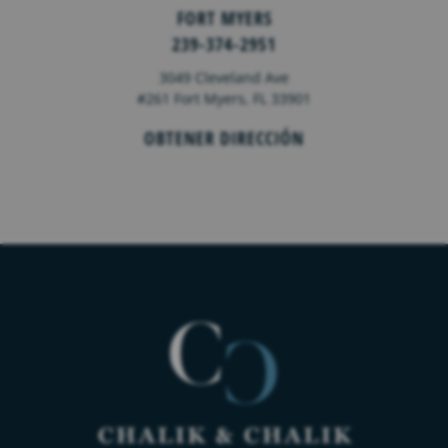
FORT MYERS
239-374-2951
3049 Cleveland Ave
#261 Fort Myers, FL 33901
OBTENER DIRECCIÓN