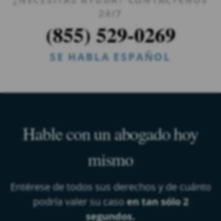
24/7
(855) 529-0269
SE HABLA ESPAÑOL
Hable con un abogado hoy
mismo
Entérese de todos sus derechos y de cuánto
podría valer su caso
en tan sólo 2
segundos.