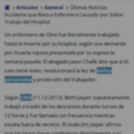
Articulos
General
Últimas Noticias:
Accidente que Mata a Enfermera Causado por Sobre
Trabajo del Hospital
Un enfermero de Ohio fue literalmente trabajado
hasta la muerte por su hospital, según una demanda
por muerte injusta presentada por su esposo la
semana pasada. El abogado Jason Chalik dice que si el
caso tiene éxito, revolucionará la ley de
daños
personales
y protección del trabajador.
Según
CNN
(11.12.2013), Beth Jasper supuestamente
trabajó a través de los descansos durante turnos de
12 horas y fue llamada con frecuencia mientras
estaba fuera de servicio. El viudo Jim Jasper afirma
que las largas horas condujeron directamente a su