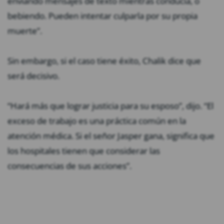
enviando mensajes de texto mientras conducía, o
bebiendo. Pueden intentar culparla por su propia
muerte”.
Sin embargo, si el caso tiene éxito, Chalik dice que
será decisivo.
“Hará más que lograr justicia para su esposo”, dijo. “El
exceso de trabajo es una práctica común en la
atención médica. Si el señor Jasper gana, significa que
los hospitales tienen que considerar las
consecuencias de sus acciones”.