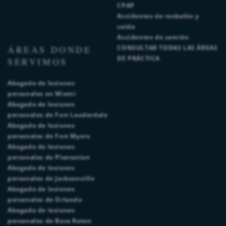
CPAP
Accidentes de resbalón y
caída
Accidentes de camión
ÁREAS DONDE
CONSULTAR TODAS LAS ÁREAS
DE PRÁCTICA
SERVIMOS
Abogado de lesiones
personales en Miami
Abogado de lesiones
personales de Fort Lauderdale
Abogado de lesiones
personales de Fort Myers
Abogado de lesiones
personales de Plantation
Abogado de lesiones
personales de Jacksonville
Abogado de lesiones
personales de Orlando
Abogado de lesiones
personales de Boca Raton