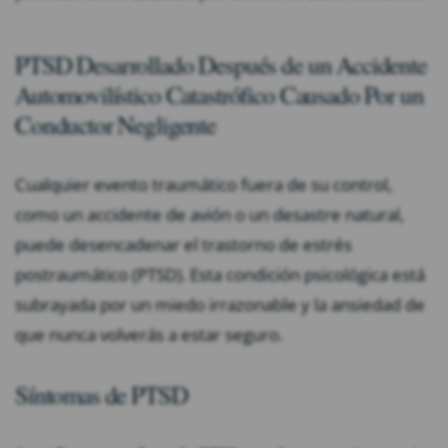
PTSD Desarrollado Después de un Accidente
Automovilístico Catastrófico Causado Por un
Conductor Negligente
Cualquier evento traumático fuera de su control,
como un accidente de avión o un desastre natural,
puede desencadenar el trastorno de estrés
postraumático (PTSD). Esta condición psicológica está
subrayada por un miedo irrazonable y la ansiedad de
que nunca volverás a estar seguro.
Síntomas de PTSD