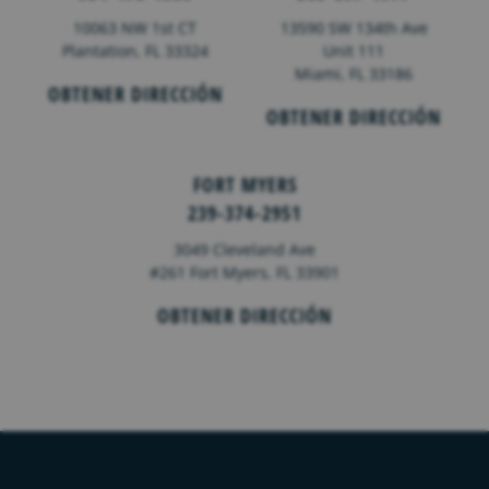
10063 NW 1st CT
13590 SW 134th Ave
Plantation, FL 33324
Unit 111
Miami, FL 33186
OBTENER DIRECCIÓN
OBTENER DIRECCIÓN
FORT MYERS
239-374-2951
3049 Cleveland Ave
#261 Fort Myers, FL 33901
OBTENER DIRECCIÓN