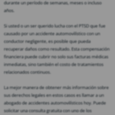
durante un período de semanas, meses o incluso
años.
Si usted o un ser querido lucha con el PTSD que fue
causado por un accidente automovilístico con un
conductor negligente, es posible que pueda
recuperar daños como resultado. Esta compensación
financiera puede cubrir no solo sus facturas médicas
inmediatas, sino también el costo de tratamientos
relacionados continuos.
La mejor manera de obtener más información sobre
sus derechos legales en estos casos es llamar a un
abogado de accidentes automovilísticos hoy. Puede
solicitar una consulta gratuita con uno de los