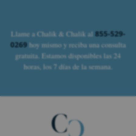
855-529-
Llame a Chalik & Chalik al
0269
hoy mismo y reciba una consulta
gratuita. Estamos disponibles las 24
horas, los 7 días de la semana.