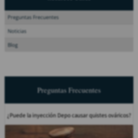
Preguntas Frecuentes
Noticias
Blog
Preguntas Frecuentes
¿Puede la inyección Depo causar quistes ováricos?