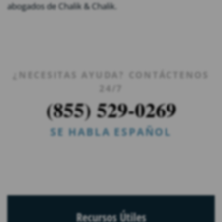
abogados de Chalik & Chalik.
¿NECESITAS AYUDA? CONTÁCTENOS
24/7
(855) 529-0269
SE HABLA ESPAÑOL
Recursos Útiles