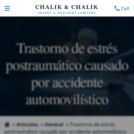
Call
Trastorno de estrés
postraumático causado
por accidente
automovilístico
Articulos
General
Trastorno de estrés
postraumático causado por accidente automovilístico