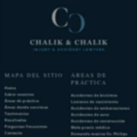
MAPA DEL SITIO
ÁREAS DE
PRÁCTICA
Home
Sobre nosotros
Accidentes de bicicleta
Áreas de práctica
Lesiones de nacimiento
Áreas donde servimos
Accidentes de embarcaciones
Testimonios
Accidentes de auto
Resultados
Accidentes de construcción
Preguntas frecuentes
Mala praxis médica
Contacto
Demanda masiva Vs. Philips