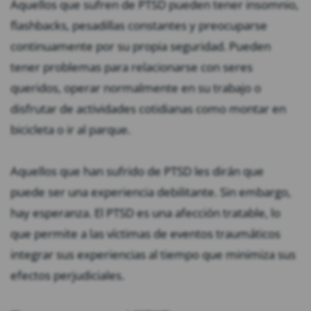
Aquellos que sufren de PTSD pueden tener insomnio,
flashbacks, pesadillas constantes y preocuparse
continuamente por su propia seguridad. Pueden
tener problemas para relacionarse con seres
queridos, operar normalmente en su trabajo o
disfrutar de actividades cotidianas como montar en
bicicleta o ir al parque.
Aquellos que han sufrido de PTSD les dirán que
puede ser una experiencia debilitante. Sin embargo,
hay esperanza. El PTSD es una afección tratable, lo
que permite a las víctimas de eventos traumáticos
integrar sus experiencias al tiempo que minimiza sus
efectos perjudiciales.