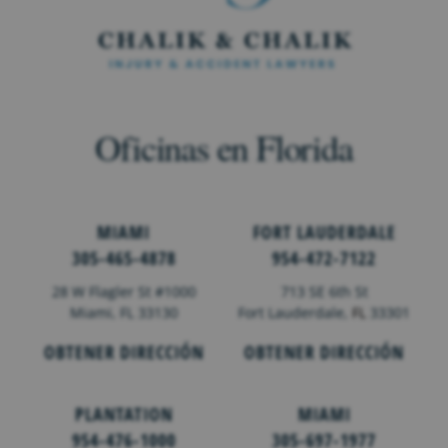
Oficinas en Florida
MIAMI
FORT LAUDERDALE
305-465-4878
954-472-7122
28 W Flagler St #1000
713 SE 6th St
Miami, FL 33130
Fort Lauderdale,
FL
33301
OBTENER DIRECCIÓN
OBTENER DIRECCIÓN
PLANTATION
MIAMI
954-476-1000
305-697-1977