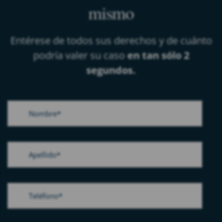
mismo
Entérese de todos sus derechos y de cuánto
podría valer su caso
en tan sólo 2
segundos.