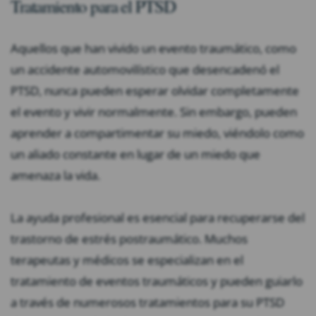
Tratamiento para el PTSD
Aquellos que han vivido un evento traumático, como
un accidente automovilístico que desencadenó el
PTSD, nunca pueden esperar olvidar completamente
el evento y vivir normalmente. Sin embargo, pueden
aprender a compartimentar su miedo, viéndolo como
un aliado constante en lugar de un miedo que
amenaza la vida.
La ayuda profesional es esencial para recuperarse del
trastorno de estrés postraumático. Muchos
terapeutas y médicos se especializan en el
tratamiento de eventos traumáticos y pueden guiarlo
a través de numerosos tratamientos para su PTSD