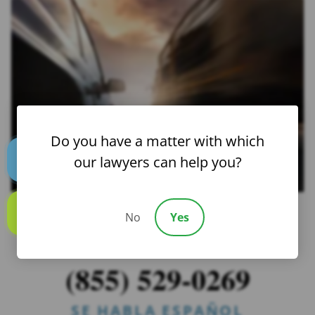
Do you have a matter with which
our lawyers can help you?
Text us
No
Yes
Call us
¿NECESITAS AYUDA? CONTÁCTENOS
24/7
(855) 529-0269
SE HABLA ESPAÑOL