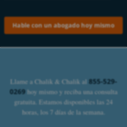
Please leave this field empty.
855-529-
Llame a Chalik & Chalik al
0269
hoy mismo y reciba una consulta
gratuita. Estamos disponibles las 24
horas, los 7 días de la semana.