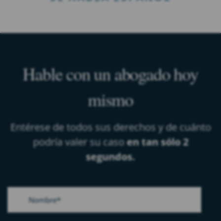
Hable con un abogado hoy
mismo
Entérese de todos sus derechos y de cuánto
podría valer su caso
en tan sólo 2
segundos.