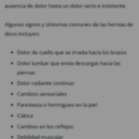
ausencia de dolor hasta un dolor serio e insistente.
Algunos signos y síntomas comunes de las hernias de
disco incluyen:
Dolor de cuello que se irradia hacia los brazos
Dolor lumbar que envía descargas hacia las
piernas
Dolor radiante continuo
Cambios sensoriales
Parestesia o hormigueo en la piel
Ciática
Cambios en los reflejos
Debilidad muscular