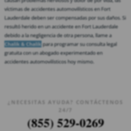
causan problemas nerviosos y dolor de por vida, las
víctimas de accidentes automovilísticos en Fort
Lauderdale deben ser compensadas por sus daños. Si
resultó herido en un accidente en Fort Lauderdale
debido a la negligencia de otra persona, llame a
Chalik & Chalik
para programar su consulta legal
gratuita con un abogado experimentado en
accidentes automovilísticos hoy mismo.
¿NECESITAS AYUDA? CONTÁCTENOS
24/7
(855) 529-0269