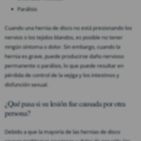
Parálisis
Cuando una hernia de disco no está presionando los
nervios o los tejidos blandos, es posible no tener
ningún síntoma o dolor. Sin embargo, cuando la
hernia es grave, puede producirse daño nervioso
permanente o parálisis, lo que puede resultar en
pérdida de control de la vejiga y los intestinos y
disfunción sexual.
¿Qué pasa si su lesión fue causada por otra
persona?
Debido a que la mayoría de las hernias de disco