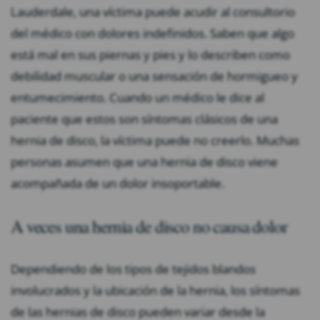
Lauderdale, una víctima puede acudir al consultorio
del médico con dolores indefinidos. Saben que algo
está mal en sus piernas y pies y lo describen como
debilidad muscular o una sensación de hormigueo y
entumecimiento. Cuando un médico le dice al
paciente que estos son síntomas clásicos de una
hernia de disco, la víctima puede no creerlo. Muchas
personas asumen que una hernia de disco viene
acompañada de un dolor insoportable.
A veces una hernia de disco no causa dolor
Dependiendo de los tipos de tejidos blandos
involucrados y la ubicación de la hernia, los síntomas
de las hernias de disco pueden variar desde la