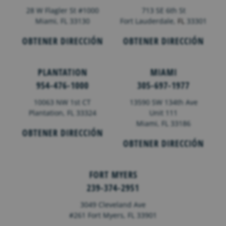
28 W Flagler St #1000
713 SE 6th St
Miami, FL 33130
Fort Lauderdale,
FL
33301
OBTENER DIRECCIÓN
OBTENER DIRECCIÓN
PLANTATION
MIAMI
954-476-1000
305-697-1977
10063 NW 1st CT
13590 SW 134th Ave
Plantation, FL 33324
Unit 111
Miami, FL 33186
OBTENER DIRECCIÓN
OBTENER DIRECCIÓN
FORT MYERS
239-374-2951
3049 Cleveland Ave
#261 Fort Myers, FL 33901