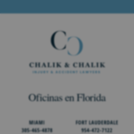
Oficinas en Florida
MIAMI
FORT LAUDERDALE
305-465-4878
954-472-7122