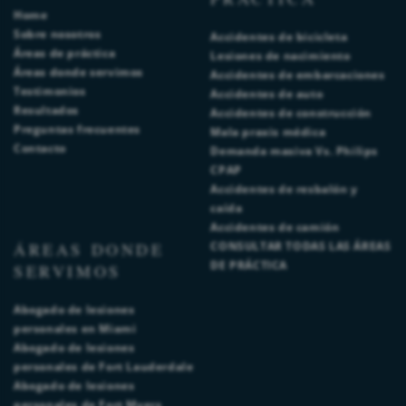
Home
Sobre nosotros
Accidentes de bicicleta
Áreas de práctica
Lesiones de nacimiento
Áreas donde servimos
Accidentes de embarcaciones
Testimonios
Accidentes de auto
Resultados
Accidentes de construcción
Preguntas frecuentes
Mala praxis médica
Contacto
Demanda masiva Vs. Philips
CPAP
Accidentes de resbalón y
caída
Accidentes de camión
ÁREAS DONDE
CONSULTAR TODAS LAS ÁREAS
DE PRÁCTICA
SERVIMOS
Abogado de lesiones
personales en Miami
Abogado de lesiones
personales de Fort Lauderdale
Abogado de lesiones
personales de Fort Myers