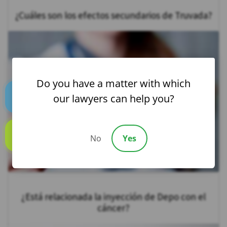
¿Cuáles son los efectos secundarios de Truvada?
Do you have a matter with which
our lawyers can help you?
Text us
No
Yes
Call us
¿Está relacionada la inyección de Depo con el
cáncer?