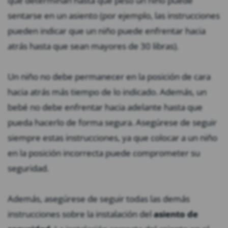
que determinan hasta qué peso un niño puede
sentarse en un asiento (por ejemplo, las instrucciones
pueden indicar que un niño puede enfrentar hacia
atrás hasta que sean mayores de 30 libras).
Un niño no debe permanecer en la posición de cara
hacia atrás más tiempo de lo indicado. Además, un
bebé no debe enfrentar hacia adelante hasta que
pueda hacerlo de forma segura. Asegúrese de seguir
siempre estas instrucciones, ya que colocar a un niño
en la posición incorrecta puede comprometer su
seguridad.
Además, asegúrese de seguir todas las demás
instrucciones sobre la instalación del
asiento de