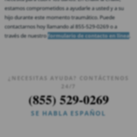
estamos comprometidos a ayudarle a usted y a su
hijo durante este momento traumático. Puede
contactarnos hoy llamando al 855-529-0269 o a
través de nuestro
formulario de contacto en línea
.
¿NECESITAS AYUDA? CONTÁCTENOS
24/7
(855) 529-0269
SE HABLA ESPAÑOL