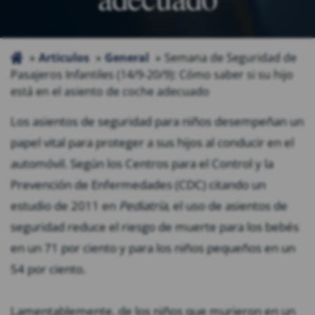
Articulos
General
Semana de Seguridad de
Pasajeros Infantiles (14/9-20/9): Cómo saber si su hijo
está en el asiento de coche adecuado
Los asientos de seguridad para niños desempeñan un
papel vital para proteger a sus hijos al conducir en el
automóvil. Según los Centros para el Control y la
Prevención de Enfermedades (CDC) citando un
estudio de 2011 en
Pediatría
, el uso de asientos de
seguridad reduce el riesgo de muerte para los bebés
en un 71 por ciento y para los niños pequeños en un
54 por ciento.
Lamentablemente, de los niños que murieron en un