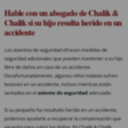
Hable con un abogado de Chalik &
Chalik si su hijo resulta herido en un
accidente
Los asientos de seguridad ofrecen medidas de
seguridad adicionales que pueden mantener a su hijo
libre de daños en caso de un accidente.
Desafortunadamente, algunos niños todavía sufren
lesiones en un accidente, incluso mientras están
sentados en el
asiento de seguridad
adecuado.
Si su pequeño ha resultado herido en un accidente,
podemos ayudarle a recuperar la compensación que
necesita para cubrir los daños. En Chalik & Chalik,