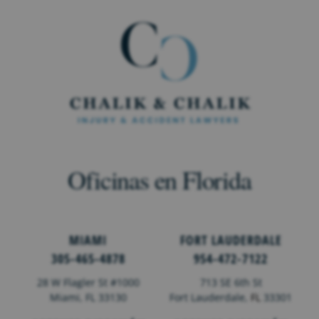
Oficinas en Florida
MIAMI
FORT LAUDERDALE
305-465-4878
954-472-7122
28 W Flagler St #1000
713 SE 6th St
Miami, FL 33130
Fort Lauderdale,
FL
33301