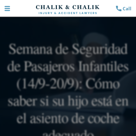
Call
Semana de Seguridad
de Pasajeros Infantiles
(14/9-20/9): Cómo
saber si su hijo está en
el asiento de coche
adecuado