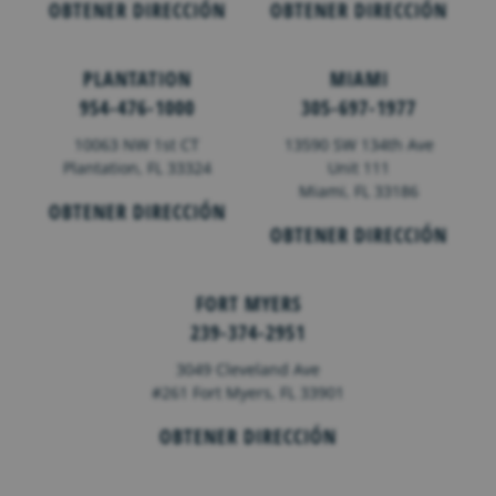
OBTENER DIRECCIÓN
OBTENER DIRECCIÓN
PLANTATION
MIAMI
954-476-1000
305-697-1977
10063 NW 1st CT
13590 SW 134th Ave
Plantation, FL 33324
Unit 111
Miami, FL 33186
OBTENER DIRECCIÓN
OBTENER DIRECCIÓN
FORT MYERS
239-374-2951
3049 Cleveland Ave
#261 Fort Myers, FL 33901
OBTENER DIRECCIÓN