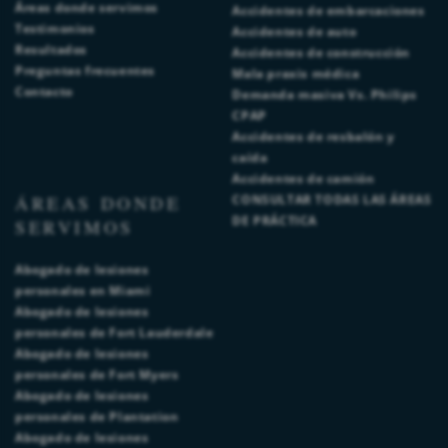
Áreas donde servimos
Accidentes de embarcaciones
Testimonios
Accidentes de auto
Resultados
Accidentes de construcción
Preguntas frecuentes
Mala praxis médica
Contacto
Demanda masiva Vs. Philips
CPAP
Accidentes de resbalón y
caída
Accidentes de camión
ÁREAS DONDE
CONSULTAR TODAS LAS ÁREAS
DE PRÁCTICA
SERVIMOS
Abogado de lesiones
personales en Miami
Abogado de lesiones
personales de Fort Lauderdale
Abogado de lesiones
personales de Fort Myers
Abogado de lesiones
personales de Plantation
Abogado de lesiones