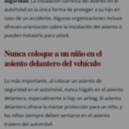
seguridad
. La instalación correcta del asiento en el
automóvil es la única forma de proteger a su hijo en
caso de un accidente. Algunas organizaciones incluso
ofrecen orientación sobre la instalación del asiento o
pueden instalarlo para usted.
Nunca coloque a un niño en el
asiento delantero del vehículo
Lo más importante, al colocar un asiento de
seguridad en el automóvil, nunca hágalo en el asiento
delantero, especialmente si hay un airbag. El asiento
delantero ofrece la menor protección para un niño, y
los niños siempre deben sentarse en el asiento
trasero del automóvil.