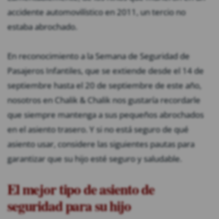
accidente automovilístico en 2011, un tercio no
estaba abrochado.
En reconocimiento a la Semana de Seguridad de
Pasajeros Infantiles, que se extiende desde el 14 de
septiembre hasta el 20 de septiembre de este año,
nosotros en Chalik & Chalik nos gustaría recordarle
que siempre mantenga a sus pequeños abrochados
en el asiento trasero. Y si no está seguro de qué
asiento usar, considere las siguientes pautas para
garantizar que su hijo esté seguro y saludable.
El mejor tipo de asiento de
seguridad para su hijo