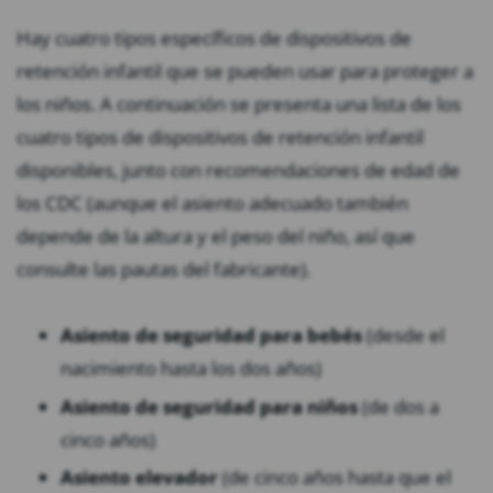
Hay cuatro tipos específicos de dispositivos de
retención infantil que se pueden usar para proteger a
los niños. A continuación se presenta una lista de los
cuatro tipos de dispositivos de retención infantil
disponibles, junto con recomendaciones de edad de
los CDC (aunque el asiento adecuado también
depende de la altura y el peso del niño, así que
consulte las pautas del fabricante).
Asiento de seguridad para bebés
(desde el
nacimiento hasta los dos años)
Asiento de seguridad para niños
(de dos a
cinco años)
Asiento elevador
(de cinco años hasta que el