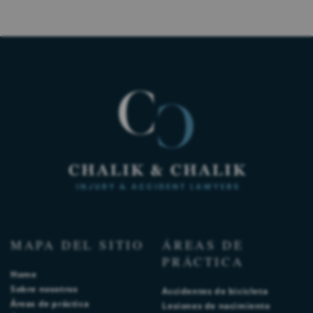
MAPA DEL SITIO
ÁREAS DE
PRÁCTICA
Home
Sobre nosotros
Accidentes de bicicleta
Áreas de práctica
Lesiones de nacimiento