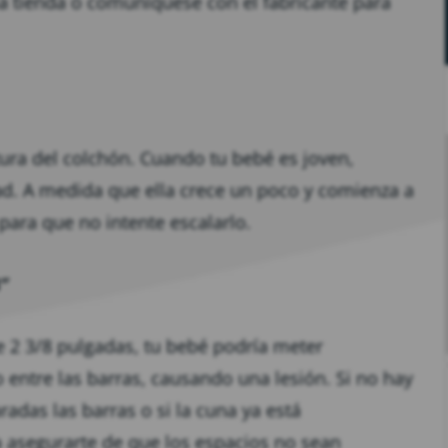
la tienda o comuníquese con el fabricante para
tura del colchón. Cuando tu bebé es joven,
ad. A medida que ella crece un poco y comienza a
para que no intente escalarlo.
″
e 2 3/8 pulgadas, tu bebé podría meter
 entre las barras, causando una lesión. Si no hay
radas las barras o si la cuna ya está
 asegurarte de que los espacios no sean