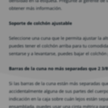
densidad en la etiqueta. Pregunte al gerente de 
obtener más información.
Soporte de colchón ajustable
Seleccione una cuna que le permita ajustar la al
puedes tener el colchón arriba para tu comodid
sentarse y a levantarse, puedes bajar el colchón 
Barras de la cuna no más separadas que 2 3/8
Si las barras de la cuna están más separadas qu
accidentalmente alguna de sus partes del cuerpo
indicación en la caja sobre cuán lejos están sepa
ensamblada, puedes usar una cinta métrica para