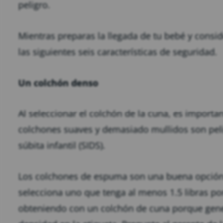
peligro.
Mientras preparas la llegada de tu bebé y consi
las siguientes seis características de seguridad.
Un colchón denso
Al seleccionar el colchón de la cuna, es importa
colchones suaves y demasiado mullidos son peli
súbita infantil (SIDS).
Los colchones de espuma son una buena opción.
selecciona uno que tenga al menos 1.5 libras por 
obteniendo con un colchón de cuna porque gener