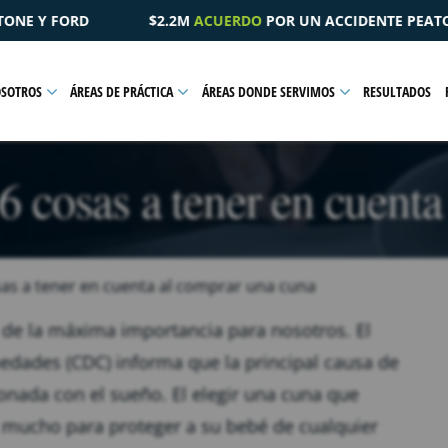
ERDO
POR UN ACCIDENTE PEATONAL QUE RESULTÓ EN UNA LESI
OSOTROS
ÁREAS DE PRÁCTICA
ÁREAS DONDE SERVIMOS
RESULTADOS
6 cosas a tener en cuent
sas a tener en cuenta al comprar una cuna
 de la máxima importancia para nosotros. El
medades (CDC) informa que la principal causa de
cionada con el sueño. El elegir una cuna que
 mucho para proteger a su bebé de cualquier