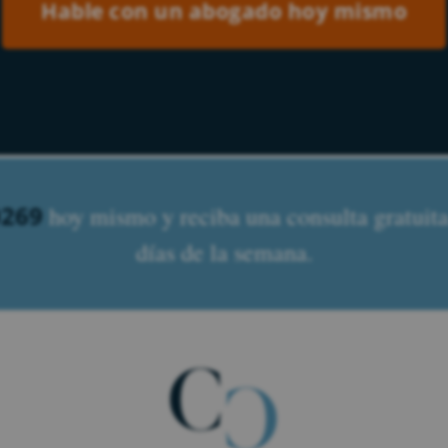
0269
hoy mismo y reciba una consulta gratuita.
días de la semana.