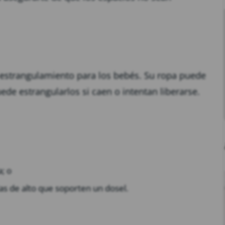
 estrangulamiento para los bebés. Su ropa puede
de estrangularlos si caen o intentan liberarse.
; o
s de alto que soporten un dosel.