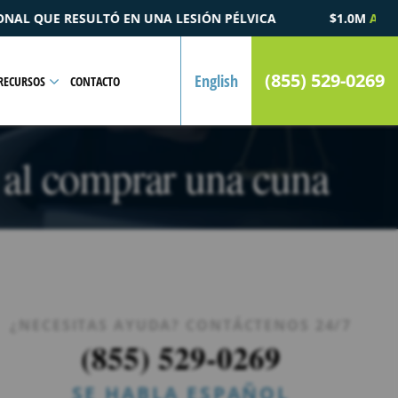
ÓN PÉLVICA
$1.0M
ACUERDO
POR UN CASO DE MUERTE P
(855) 529-0269
English
RECURSOS
CONTACTO
a al comprar una cuna
¿NECESITAS AYUDA? CONTÁCTENOS 24/7
(855) 529-0269
SE HABLA ESPAÑOL