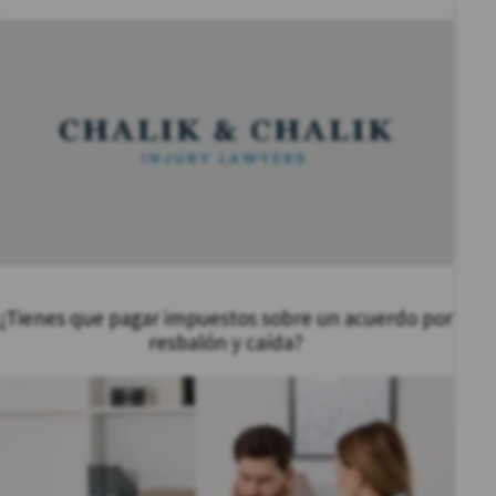
¿Tienes que pagar impuestos sobre un acuerdo por
resbalón y caída?