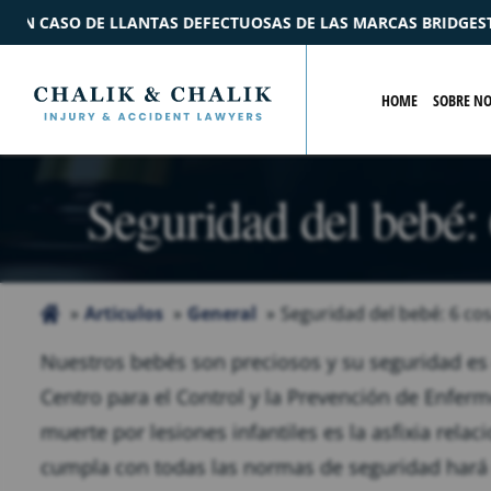
OSAS DE LAS MARCAS BRIDGESTONE Y FORD
$2.2M
ACU
HOME
SOBRE N
Seguridad del bebé: 
Articulos
General
Seguridad del bebé: 6 co
Nuestros bebés son preciosos y su seguridad es
Centro para el Control y la Prevención de Enfer
muerte por lesiones infantiles es la asfixia rela
cumpla con todas las normas de seguridad hará