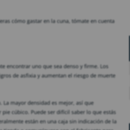
deras cómo gastar en la cuna, tómate en cuenta
nte encontrar uno que sea denso y firme. Los
gros de asfixia y aumentan el riesgo de muerte
 La mayor densidad es mejor, así que
pie cúbico. Puede ser difícil saber lo que estás
almente están en una caja sin indicación de la