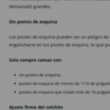
demasiado grandes.
Sin postes de esquina
Los postes de esquina pueden ser un peligro de
engancharse en los postes de esquina, lo que pue
Solo compre camas con:
sin postes de esquina;
postes de esquina de menos de 1/16 de pulgada
postes de esquina que midan más de 16 pulgada
Ajuste firme del colchón