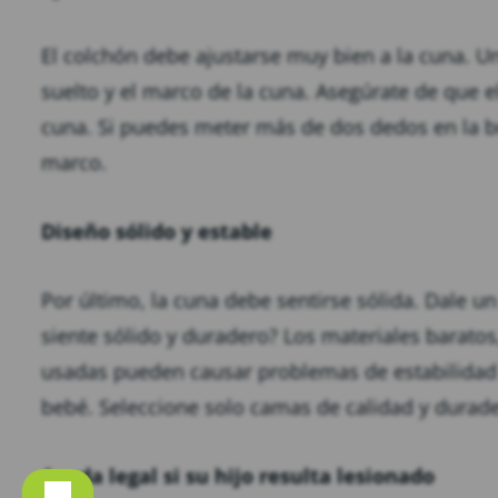
El colchón debe ajustarse muy bien a la cuna. 
suelto y el marco de la cuna. Asegúrate de que el
cuna. Si puedes meter más de dos dedos en la b
marco.
Diseño sólido y estable
Por último, la cuna debe sentirse sólida. Dale u
siente sólido y duradero? Los materiales baratos,
usadas pueden causar problemas de estabilidad 
bebé. Seleccione solo camas de calidad y durade
Ayuda legal si su hijo resulta lesionado