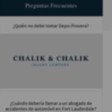
Preguntas Frecuentes
¿Quién no debe tomar Depo-Provera?
¿Cuándo debería llamar a un abogado de
accidentes de automóvil en Fort Lauderdale?