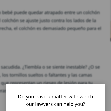
Un bebé puede quedar atrapado entre un colchón
 colchón se ajuste justo contra los lados de la
recha, el colchón es demasiado pequeño para el
n sacudida. ¿Tiembla o se siente inestable? ¿O se
 los tornillos sueltos o faltantes y las camas
que representan un riesgo de lesión para tu
ras.
Do you have a matter with which
our lawyers can help you?