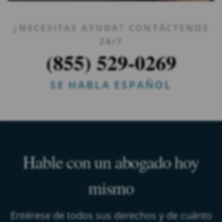
¿NECESITAS AYUDA? CONTÁCTENOS
24/7
(855) 529-0269
SE HABLA ESPAÑOL
Hable con un abogado hoy
mismo
Entérese de todos sus derechos y de cuánto