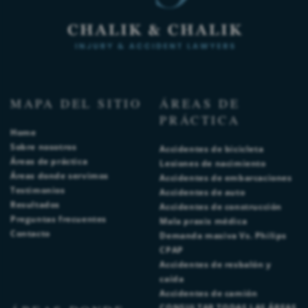
MAPA DEL SITIO
ÁREAS DE
PRÁCTICA
Home
Sobre nosotros
Accidentes de bicicleta
Áreas de práctica
Lesiones de nacimiento
Áreas donde servimos
Accidentes de embarcaciones
Testimonios
Accidentes de auto
Resultados
Accidentes de construcción
Preguntas frecuentes
Mala praxis médica
Contacto
Demanda masiva Vs. Philips
CPAP
Accidentes de resbalón y
caída
Accidentes de camión
CONSULTAR TODAS LAS ÁREAS