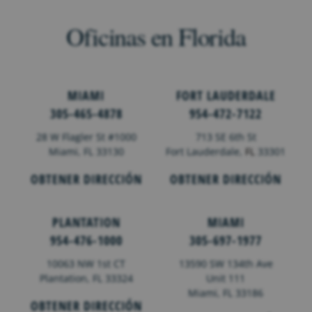
Oficinas en Florida
MIAMI
FORT LAUDERDALE
305-465-4878
954-472-7122
28 W Flagler St #1000
713 SE 6th St
Miami, FL 33130
Fort Lauderdale,
FL
33301
OBTENER DIRECCIÓN
OBTENER DIRECCIÓN
PLANTATION
MIAMI
954-476-1000
305-697-1977
10063 NW 1st CT
13590 SW 134th Ave
Plantation, FL 33324
Unit 111
Miami, FL 33186
OBTENER DIRECCIÓN