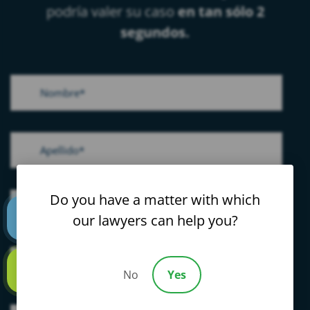
podría valer su caso
en tan sólo 2
segundos.
Do you have a matter with which
our lawyers can help you?
Text us
No
Yes
Call us