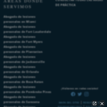
ÁREAS DONDE
DE PRÁCTICA
SERVIMOS
Abogado de lesiones
personales en Miami
Abogado de lesiones
personales de Fort Lauderdale
Abogado de lesiones
personales de Fort Myers
Abogado de lesiones
personales de Plantation
Abogado de lesiones
personales de Jacksonville
Abogado de lesiones
personales de Orlando
Abogado de lesiones
personales de Boca Raton
Abogado de lesiones
¡Visítenos en redes sociales!
personales de Pembroke Pines
Abogado de lesiones
|
personales de Sarasota
MAPA DEL SITIO
RENUNCIA DE
|
Abogado de lesiones
RESPONSABILIDAD
POLÍTICA DE