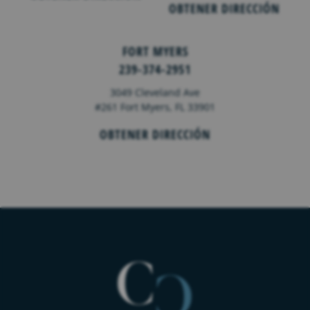
OBTENER DIRECCIÓN
FORT MYERS
239-374-2951
3049 Cleveland Ave
#261 Fort Myers, FL 33901
OBTENER DIRECCIÓN