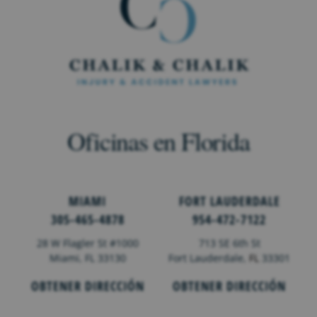
Oficinas en Florida
MIAMI
FORT LAUDERDALE
305-465-4878
954-472-7122
28 W Flagler St #1000
713 SE 6th St
Miami, FL 33130
Fort Lauderdale,
FL
33301
OBTENER DIRECCIÓN
OBTENER DIRECCIÓN