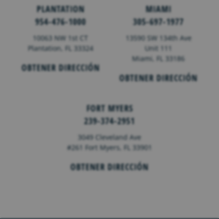
PLANTATION
MIAMI
954-476-1000
305-697-1977
10063 NW 1st CT
13590 SW 134th Ave
Plantation, FL 33324
Unit 111
Miami, FL 33186
OBTENER DIRECCIÓN
OBTENER DIRECCIÓN
FORT MYERS
239-374-2951
3049 Cleveland Ave
#261 Fort Myers, FL 33901
OBTENER DIRECCIÓN