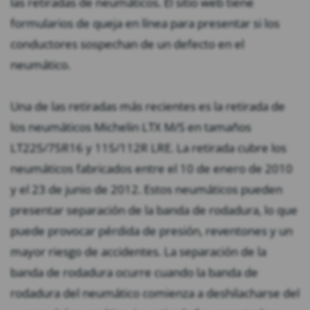
las retiradas de neumáticos. El sitio web tiene
formularios de queja en línea para presentar si los
conductores sospechan de un defecto en el
neumático.
Una de las retiradas más recientes es la retirada de
los neumáticos Michelin LTX M/S en tamaños
LT225/75R16 y 115/112R LRE. La retirada cubre los
neumáticos fabricados entre el 10 de enero de 2010
y el 23 de junio de 2012. Estos neumáticos pueden
presentar separación de la banda de rodadura, lo que
puede provocar pérdida de presión, reventones y un
mayor riesgo de accidentes. La separación de la
banda de rodadura ocurre cuando la banda de
rodadura del neumático comienza a deshilacharse del