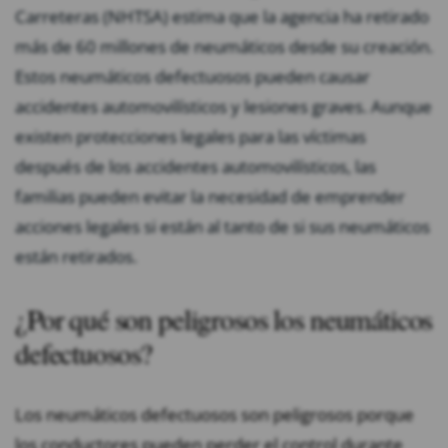
Carreteras (NHTSA) estima que la agencia ha retirado
más de 60 millones de neumáticos desde su creación.
Estos neumáticos defectuosos pueden causar
accidentes automovilísticos y lesiones graves. Aunque
existen protecciones legales para las víctimas
después de los accidentes automovilísticos, las
familias pueden evitar la necesidad de emprender
acciones legales si están al tanto de si sus neumáticos
están retirados.
¿Por qué son peligrosos los neumáticos
defectuosos?
Los neumáticos defectuosos son peligrosos porque
los conductores pueden perder el control durante