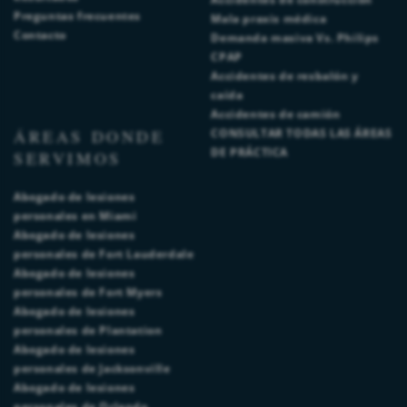
Preguntas frecuentes
Mala praxis médica
Contacto
Demanda masiva Vs. Philips
CPAP
Accidentes de resbalón y
caída
Accidentes de camión
ÁREAS DONDE
CONSULTAR TODAS LAS ÁREAS
DE PRÁCTICA
SERVIMOS
Abogado de lesiones
personales en Miami
Abogado de lesiones
personales de Fort Lauderdale
Abogado de lesiones
personales de Fort Myers
Abogado de lesiones
personales de Plantation
Abogado de lesiones
personales de Jacksonville
Abogado de lesiones
personales de Orlando