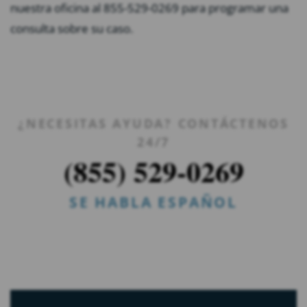
nuestra oficina al 855-529-0269 para programar una
consulta sobre su caso.
¿NECESITAS AYUDA? CONTÁCTENOS
24/7
(855) 529-0269
SE HABLA ESPAÑOL