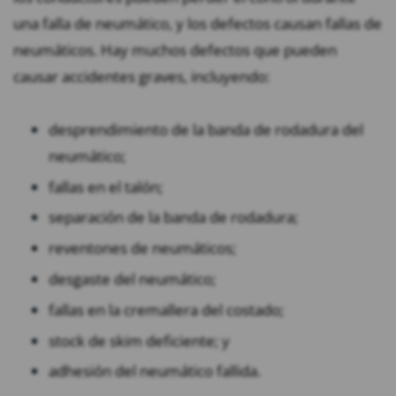
una falla de neumático, y los defectos causan fallas de
neumáticos. Hay muchos defectos que pueden
causar accidentes graves, incluyendo:
desprendimiento de la banda de rodadura del
neumático;
fallas en el talón;
separación de la banda de rodadura;
reventones de neumáticos;
desgaste del neumático;
fallas en la cremallera del costado;
stock de skim deficiente;
y
adhesión del neumático fallida.