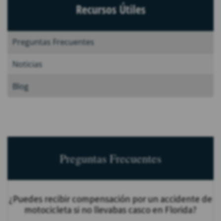
Recursos Útiles
Preguntas Frecuentes
Noticias
Blog
Preguntas Frecuentes
¿Puedes recibir compensación por un accidente de
motocicleta si no llevabas casco en Florida?