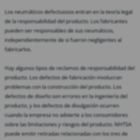
Los neumáticos defectuosos entran en la teoría legal
de la responsabilidad del producto. Los fabricantes
pueden ser responsables de sus neumáticos,
independientemente de si fueron negligentes al
fabricarlos.
Hay algunos tipos de reclamos de responsabilidad del
producto. Los defectos de fabricación involucran
problemas con la construcción del producto. Los
defectos de diseño son errores en la ingeniería del
producto, y los defectos de divulgación ocurren
cuando la empresa no advierte a los consumidores
sobre las limitaciones y riesgos del producto. NHTSA
puede emitir retiradas relacionadas con los tres de