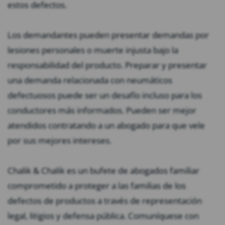
estos defectos.
Los demandantes pueden presentar demandas por
lesiones personales o muerte injusta bajo la
responsabilidad del producto. Preparar y presentar
una demanda relacionada con neumáticos
defectuosos puede ser un desafío incluso para los
conductores más informados. Pueden ser mejor
atendidos contratando a un abogado para que vele
por sus mejores intereses.
Chalik & Chalik es un bufete de abogados familiar
comprometido a proteger a las familias de los
defectos de productos a través de representación
legal, litigios y defensa pública. Comuníquese con