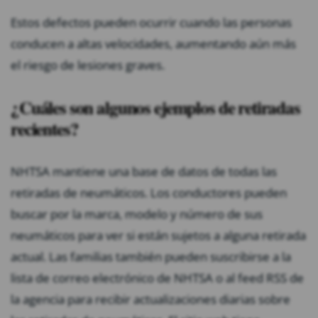
Estos defectos pueden ocurrir cuando las personas
conducen a altas velocidades, aumentando aún más
el riesgo de lesiones graves.
¿Cuáles son algunos ejemplos de retiradas
recientes?
NHTSA mantiene una base de datos de todas las
retiradas de neumáticos. Los conductores pueden
buscar por la marca, modelo y número de sus
neumáticos para ver si están sujetos a alguna retirada
actual. Las familias también pueden suscribirse a la
lista de correo electrónico de NHTSA o al feed RSS de
la agencia para recibir actualizaciones diarias sobre