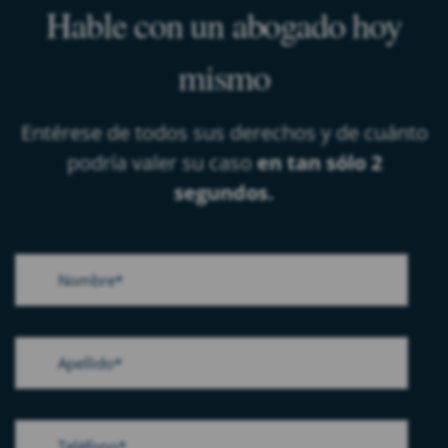
Hable con un abogado hoy
mismo
Entérese de todos sus derechos y de cuánto
podría valer su caso
en tan sólo 2
segundos.