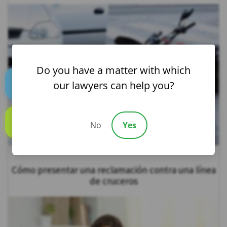
Do you have a matter with which
our lawyers can help you?
Text us
No
Yes
Call us
Cómo presentar una reclamación contra una línea
de cruceros