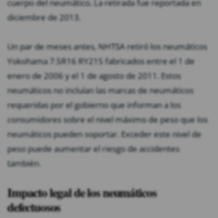
cuerpo del neumático. La retirada fue reportada en
diciembre de 2013.
Un par de meses antes, NHTSA retiró los neumáticos
Yokohama 7.5R16 RY215 fabricados entre el 1 de
enero de 2006 y el 1 de agosto de 2011. Estos
neumáticos no incluían las marcas de neumáticos
requeridas por el gobierno que informan a los
consumidores sobre el nivel máximo de peso que los
neumáticos pueden soportar. Exceder este nivel de
peso puede aumentar el riesgo de accidentes
también.
Impacto legal de los neumáticos
defectuosos