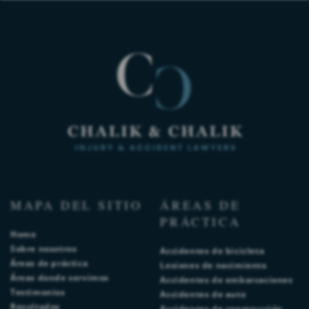
MAPA DEL SITIO
ÁREAS DE
PRÁCTICA
Home
Sobre nosotros
Accidentes de bicicleta
Áreas de práctica
Lesiones de nacimiento
Áreas donde servimos
Accidentes de embarcaciones
Testimonios
Accidentes de auto
Resultados
Accidentes de construcción