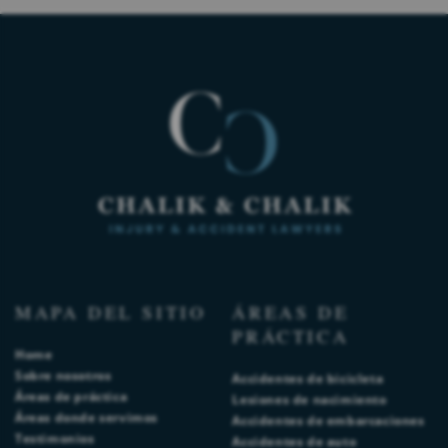
MAPA DEL SITIO
ÁREAS DE
PRÁCTICA
Home
Sobre nosotros
Accidentes de bicicleta
Áreas de práctica
Lesiones de nacimiento
Áreas donde servimos
Accidentes de embarcaciones
Testimonios
Accidentes de auto