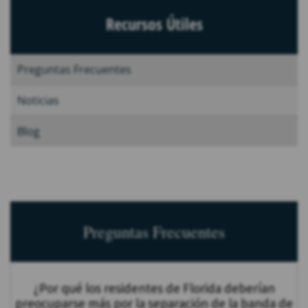
Recursos Útiles
Preguntas Frecuentes
Noticias
Blog
Preguntas Frecuentes
¿Por qué los residentes de Florida deberían
preocuparse más por la separación de la banda de