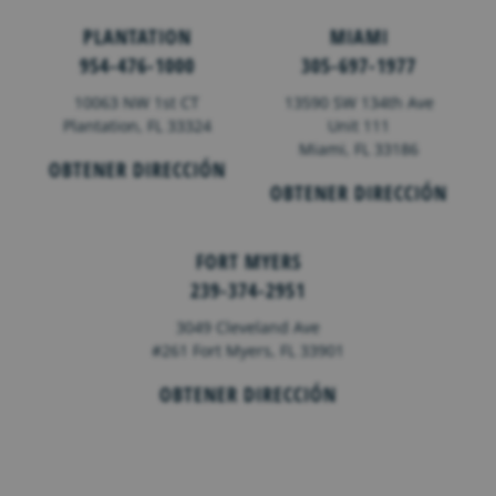
PLANTATION
MIAMI
954-476-1000
305-697-1977
10063 NW 1st CT
13590 SW 134th Ave
Plantation, FL 33324
Unit 111
Miami, FL 33186
OBTENER DIRECCIÓN
OBTENER DIRECCIÓN
FORT MYERS
239-374-2951
3049 Cleveland Ave
#261 Fort Myers, FL 33901
OBTENER DIRECCIÓN