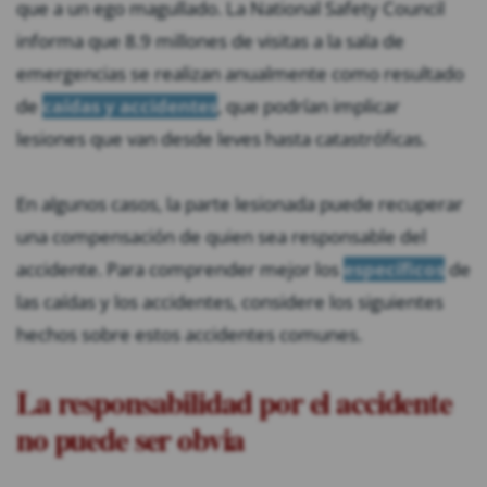
que a un ego magullado. La National Safety Council
informa que 8.9 millones de visitas a la sala de
emergencias se realizan anualmente como resultado
de
caídas y accidentes
, que podrían implicar
lesiones que van desde leves hasta catastróficas.
En algunos casos, la parte lesionada puede recuperar
una compensación de quien sea responsable del
accidente. Para comprender mejor los
específicos
de
las caídas y los accidentes, considere los siguientes
hechos sobre estos accidentes comunes.
La responsabilidad por el accidente
no puede ser obvia