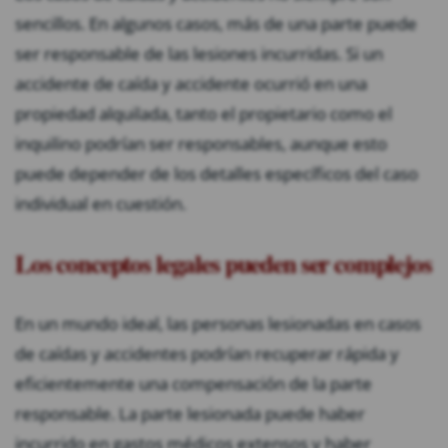
sencillos. En algunos casos, más de una parte puede
ser responsable de las lesiones incurridas. Si un
accidente de caída y accidente ocurrió en una
propiedad alquilada, tanto el propietario como el
inquilino podrían ser responsables, aunque esto
puede depender de los detalles específicos del caso
individual en cuestión.
Los conceptos legales pueden ser complejos
En un mundo ideal, las personas lesionadas en casos
de caídas y accidentes podrían recuperar rápida y
eficientemente una compensación de la parte
responsable. La parte lesionada puede haber
incurrido en gastos médicos extensos y haber