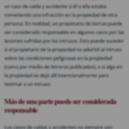
un caso de caída y accidente si él o ella estaba
cometiendo una infracción en la propiedad de otra
persona. En realidad, un propietario de tierras puede
ser considerado responsable en algunos casos por las
lesiones sufridas por los intrusos. Esto puede suceder
si el propietario de la propiedad no advirtió al intruso
sobre las condiciones peligrosas en la propiedad
(como por medio de letreros publicados), o si algo en
la propiedad se dejó allí intencionalmente para
lastimar a un intruso.
Más de una parte puede ser considerada
responsable
Los casos de caídas y accidentes no siempre son