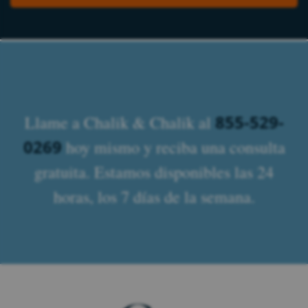
855-529-
Llame a Chalik & Chalik al
0269
hoy mismo y reciba una consulta
gratuita. Estamos disponibles las 24
horas, los 7 días de la semana.