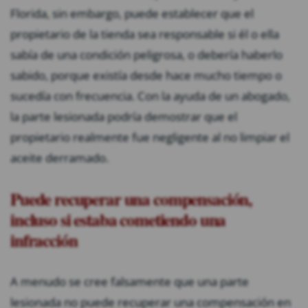
Florida, sin embargo, puede establecer que el
propietario de la tienda sea responsable si él o ella
sabía de una condición peligrosa, o debería haberlo
sabido, porque existía desde hace mucho tiempo o
sucedía con frecuencia. Con la ayuda de un abogado,
la parte lesionada podría demostrar que el
propietario realmente fue negligente al no limpiar el
aceite derramado.
Puede recuperar una compensación,
incluso si estaba cometiendo una
infracción
A menudo se cree falsamente que una parte
lesionada no puede recuperar una compensación en