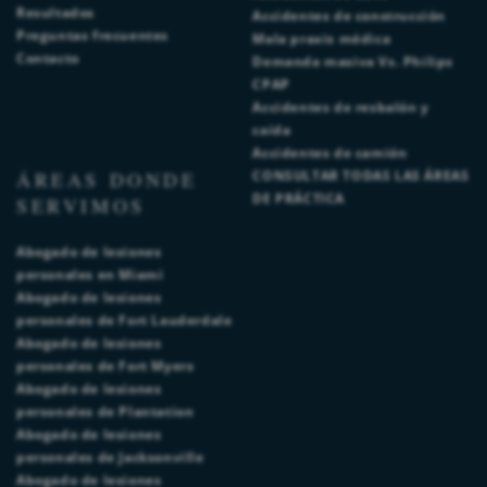
Resultados
Accidentes de construcción
Preguntas frecuentes
Mala praxis médica
Contacto
Demanda masiva Vs. Philips
CPAP
Accidentes de resbalón y
caída
Accidentes de camión
ÁREAS DONDE
CONSULTAR TODAS LAS ÁREAS
DE PRÁCTICA
SERVIMOS
Abogado de lesiones
personales en Miami
Abogado de lesiones
personales de Fort Lauderdale
Abogado de lesiones
personales de Fort Myers
Abogado de lesiones
personales de Plantation
Abogado de lesiones
personales de Jacksonville
Abogado de lesiones