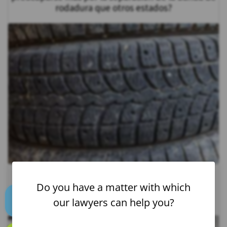
rodadura que otros estados?
Do you have a matter with which
¿Cómo presentar una demanda contra un
supermercado?
our lawyers can help you?
Text us