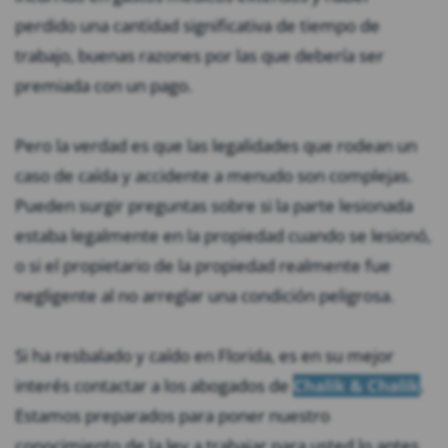
perdido una cantidad significativa de tiempo de
trabajo, buenas razones por las que debería ser
premiada con un pago.
Pero la verdad es que las legalidades que rodean un
caso de caída y accidente a menudo son complejas.
Pueden surgir preguntas sobre si la parte lesionada
estaba legalmente en la propiedad cuando se lesionó,
o si el propietario de la propiedad realmente fue
negligente al no arreglar una condición peligrosa.
Si ha resbalado y caído en Florida, es en su mejor
interés contactar a los abogados de
Chalik & Chalik
.
Estamos preparados para poner nuestro
conocimiento de la ley a trabajar para usted lo antes