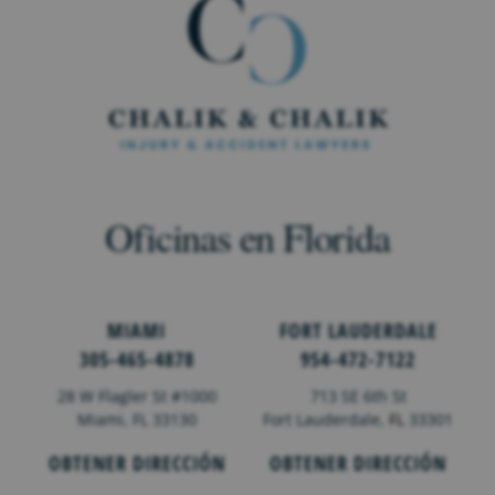
Oficinas en Florida
MIAMI
FORT LAUDERDALE
305-465-4878
954-472-7122
28 W Flagler St #1000
713 SE 6th St
Miami, FL 33130
Fort Lauderdale,
FL
33301
OBTENER DIRECCIÓN
OBTENER DIRECCIÓN