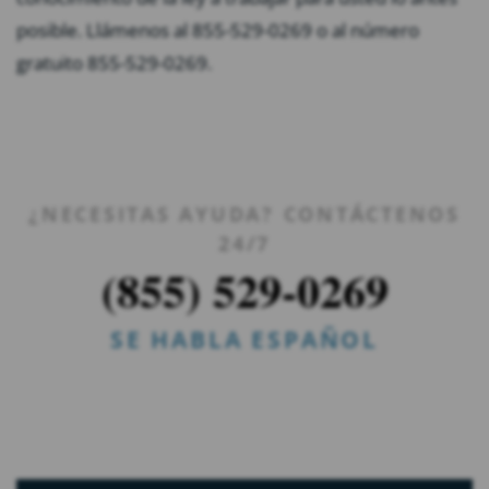
posible. Llámenos al 855-529-0269 o al número
gratuito 855-529-0269.
¿NECESITAS AYUDA? CONTÁCTENOS
24/7
(855) 529-0269
SE HABLA ESPAÑOL