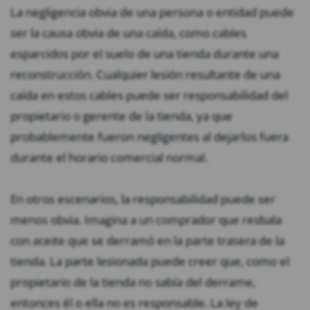
La negligencia obvia de una persona o entidad puede
ser la causa obvia de una caída, como cables
esparcidos por el suelo de una tienda durante una
reconstrucción. Cualquier lesión resultante de una
caída en estos cables puede ser responsabilidad del
propietario o gerente de la tienda, ya que
probablemente fueron negligentes al dejarlos fuera
durante el horario comercial normal.
En otros escenarios, la responsabilidad puede ser
menos obvia. Imagina a un comprador que resbala
con aceite que se derramó en la parte trasera de la
tienda. La parte lesionada puede creer que, como el
propietario de la tienda no sabía del derrame,
entonces él o ella no es responsable. La ley de