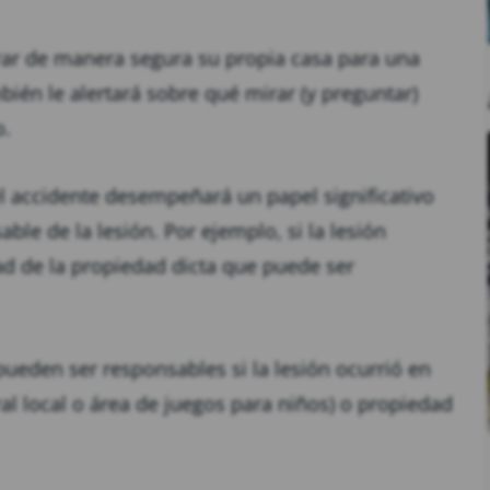
rar de manera segura su propia casa para una
mbién le alertará sobre qué mirar (y preguntar)
o.
el accidente desempeñará un papel significativo
le de la lesión. Por ejemplo, si la lesión
ad de la propiedad dicta que puede ser
ueden ser responsables si la lesión ocurrió en
l local o área de juegos para niños) o propiedad