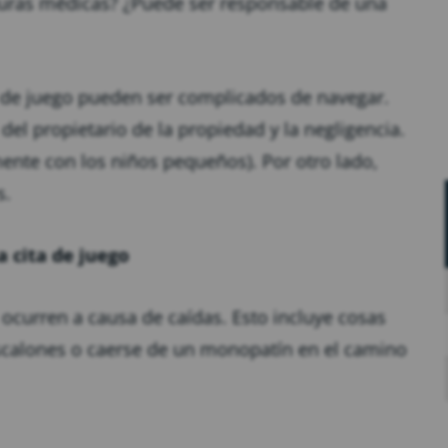
cturas médicas? ¿Puede ser responsable de una
s de juego pueden ser complicados de navegar.
el propietario de la propiedad y la negligencia.
mente con los niños pequeños). Por otro lado,
s.
 cita de juego
 ocurren a causa de caídas. Esto incluye cosas
scalones o caerse de un monopatín en el camino