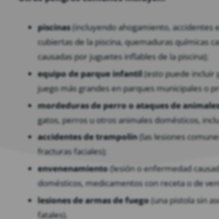
piscinas
(incluyendo ahogamiento, accidentes en
cubiertas de la piscina, quemaduras químicas c
causadas por juguetes inflables de la piscina);
equipo de parque infantil
(esto puede incluir
juego más grandes en parques municipales o pr
mordeduras de perro o ataques de animale
gatos, perros u otros animales domésticos, incl
accidentes de trampolín
(las lesiones comune
fracturas faciales);
envenenamiento
(lesión o enfermedad causada
domésticos, medicamentos con receta o de venta 
lesiones de armas de fuego
(una pistola sin a
fatales).