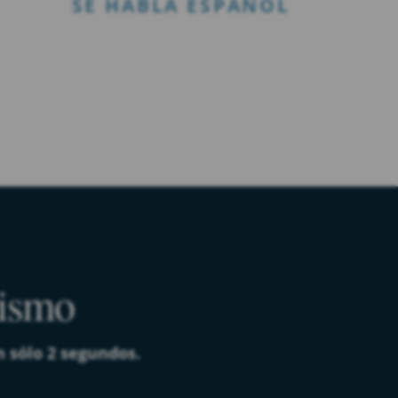
SE HABLA ESPAÑOL
mismo
n sólo 2 segundos.