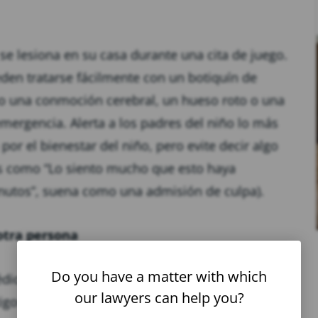
se lesiona en su casa durante una cita de juego.
en tratarse fácilmente con un botiquín de
mo una conmoción cerebral, un hueso roto o una
ergencia. Alerta a los padres del niño lo más
or el bienestar del niño, pero evite decir algo
as como “Lo siento mucho que esto haya
inutos”, suena como una admisión de culpa).
 otra persona
Do you have a matter with which
édica adecuada, mantenga todos los registros del
our lawyers can help you?
igos, etc.). Hable con un abogado lo antes