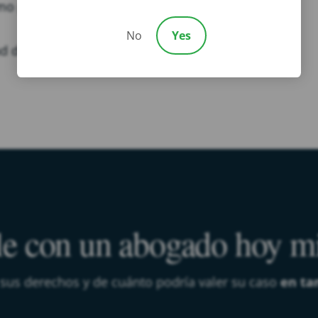
o proteger mejor los derechos de su hijo.
No
Yes
ad de otra persona? Contáctenos en Chalik &
e con un abogado hoy 
 sus derechos y de cuánto podría valer su caso
en ta