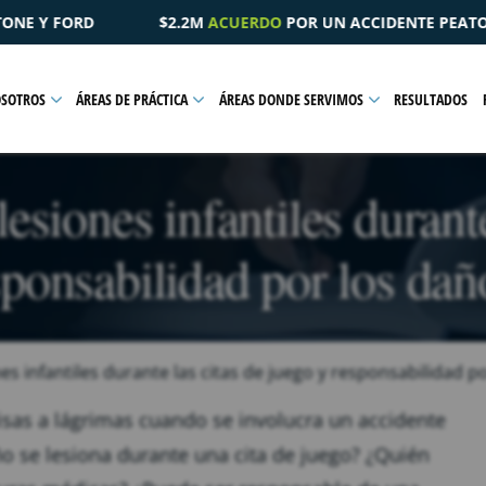
 UN ACCIDENTE PEATONAL QUE RESULTÓ EN UNA LESIÓN PÉLV
OSOTROS
ÁREAS DE PRÁCTICA
ÁREAS DONDE SERVIMOS
RESULTADOS
siones infantiles durante
sponsabilidad por los dañ
s infantiles durante las citas de juego y responsabilidad p
sas a lágrimas cuando se involucra un accidente
ño se lesiona durante una cita de juego? ¿Quién