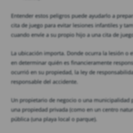
Entender estos peligros puede ayudarlo a prepa
cita de juego para evitar lesiones infantiles y ta
cuando envíe a su propio hijo a una cita de jueg
La ubicación importa. Donde ocurra la lesión o 
en determinar quién es financieramente responsab
ocurrió en su propiedad, la ley de responsabilid
responsable del accidente.
Un propietario de negocio o una municipalidad p
una propiedad privada (como en un centro natura
pública (una playa local o parque).