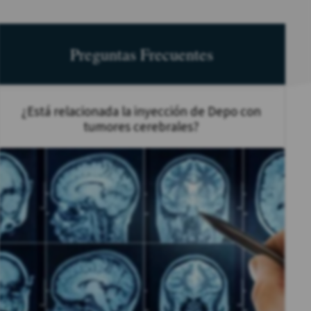
Preguntas Frecuentes
¿Está relacionada la inyección de Depo con
tumores cerebrales?