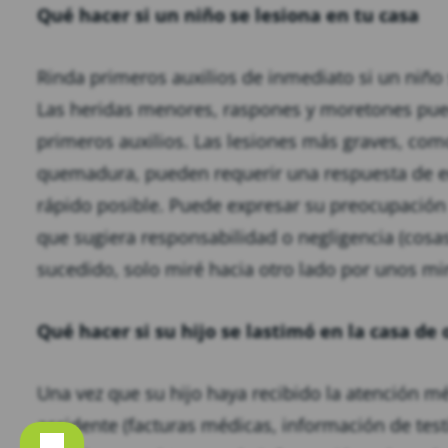
Qué hacer si un niño se lesiona en tu casa
Rinda primeros auxilios de inmediato si un niño 
Las heridas menores, raspones y moretones pued
primeros auxilios. Las lesiones más graves, co
quemadura, pueden requerir una respuesta de em
rápido posible. Puede expresar su preocupación p
que sugiera responsabilidad o negligencia (cos
sucedido, solo miré hacia otro lado por unos m
Qué hacer si su hijo se lastimó en la casa de
Una vez que su hijo haya recibido la atención m
accidente (facturas médicas, información de test