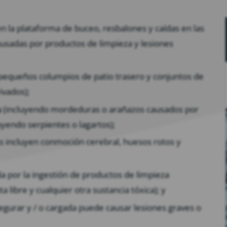
 la plataforma de buceo, resbalones y caídas en las
ausadas por productos de limpieza y lesiones
 pequeños columpios de patio trasero y conjuntos de
ivados);
s
(incluyendo mordeduras o arañazos causados ​​por
uyendo serpientes o lagartos);
s incluyen conmoción cerebral, huesos rotos y
 por la ingestión de productos de limpieza
libre y cualquier otra sustancia tóxica); y
segurar y / o cargada puede causar lesiones graves o