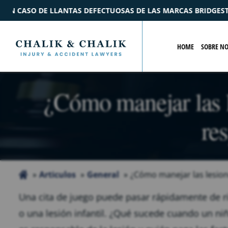
 LAS MARCAS BRIDGESTONE Y FORD
$2.2M
ACUERDO
POR
HOME
SOBRE N
¿Cómo manejar las le
re
Articulos
General
¿Cómo manejar las lesione
Una cita de juego puede pasar rápidamente de ri
o una lesión infantil. ¿Qué sucede cuando un ni