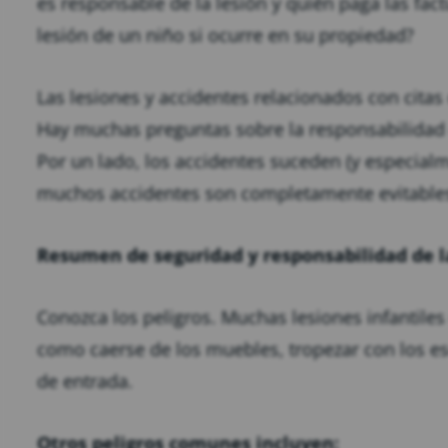
es responsable de la lesión y quién paga las fa
lesión de un niño si ocurre en su propiedad?
Las lesiones y accidentes relacionados con cita
Hay muchas preguntas sobre la responsabilidad d
Por un lado, los accidentes suceden (y especial
muchos accidentes son completamente evitable
Resumen de seguridad y responsabilidad de la
Conozca los peligros. Muchas lesiones infantiles
como caerse de los muebles, tropezar con los e
de entrada.
Otros peligros comunes incluyen: