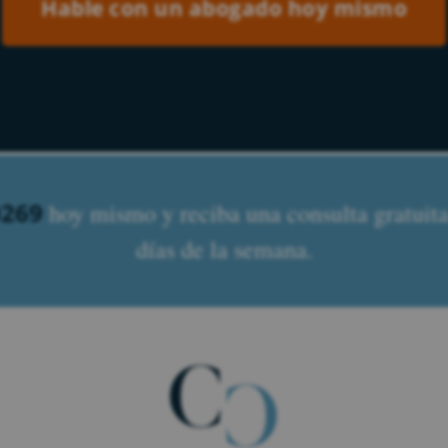
0269
hoy mismo y reciba una consulta gratuita.
días de la semana.