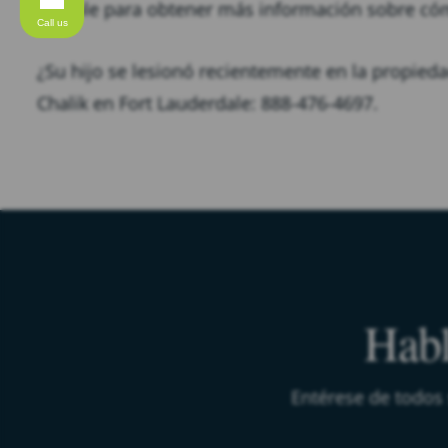
posible para obtener más información sobre cóm
Call us
¿Su hijo se lesionó recientemente en la propied
Chalik en Fort Lauderdale: 888-476-4697.
Habl
Entérese de todos