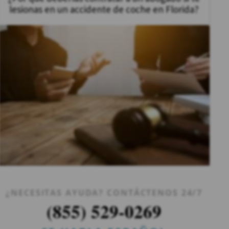
lesionas en un accidente de coche en Florida?
¿NECESITAS AYUDA? CONTÁCTENOS 24/7
(855) 529-0269