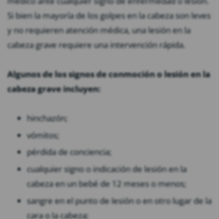
médico ante cualquier signo de enfermedad o lesión.
Si bien la mayoría de los golpes en la cabeza son leves
y no requieren atención médica, una lesión en la
cabeza grave requiere una intervención rápida.
Algunos de los signos de conmoción o lesión en la
cabeza grave incluyen:
hinchazón;
vómitos;
pérdida de conciencia;
cualquier signo o indicación de lesión en la
cabeza en un bebé de 12 meses o menos;
sangre en el punto de lesión o en otro lugar de la
cara o la cabeza;