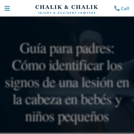
Call
Guía para padres:
Cómo identificar los
signos de una lesión en
la cabeza en bebés y
niños pequeños