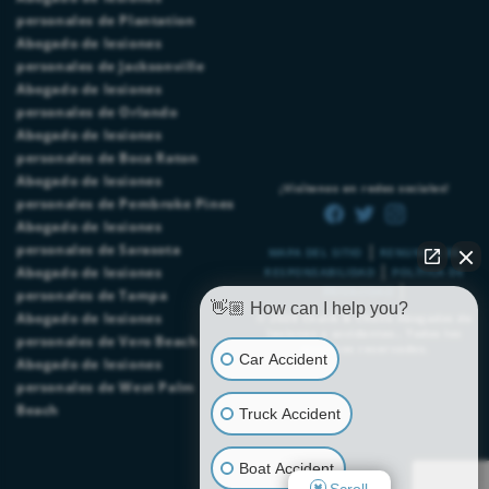
personales de Plantation
Abogado de lesiones
personales de Jacksonville
Abogado de lesiones
personales de Orlando
Abogado de lesiones
personales de Boca Raton
Abogado de lesiones
¡Visítenos en redes sociales!
personales de Pembroke Pines
Abogado de lesiones
|
personales de Sarasota
MAPA DEL SITIO
RENUNCIA DE
|
Abogado de lesiones
RESPONSABILIDAD
POLÍTICA DE
|
PRIVACIDAD
personales de Tampa
👋🏼 How can I help you?
Abogado de lesiones
© 2026
Chalik & Chalik Abogados de
lesiones y accidentes.
. Todos los
personales de Vero Beach
derechos reservados.
Car Accident
Abogado de lesiones
personales de West Palm
Beach
Truck Accident
Boat Accident
Scroll