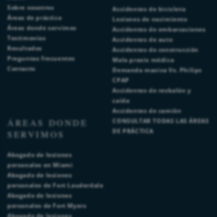
Sobre nosotros
Accidentes de bicicleta
Áreas de práctica
Lesiones de nacimiento
Áreas donde servimos
Accidentes de embarcaciones
Testimonios
Accidentes de auto
Resultados
Accidentes de construcción
Preguntas frecuentes
Mala praxis médica
Contacto
Demanda masiva Vs. Philips
CPAP
Accidentes de resbalón y
caída
Accidentes de camión
ÁREAS DONDE
CONSULTAR TODAS LAS ÁREAS
DE PRÁCTICA
SERVIMOS
Abogado de lesiones
personales en Miami
Abogado de lesiones
personales de Fort Lauderdale
Abogado de lesiones
personales de Fort Myers
Abogado de lesiones