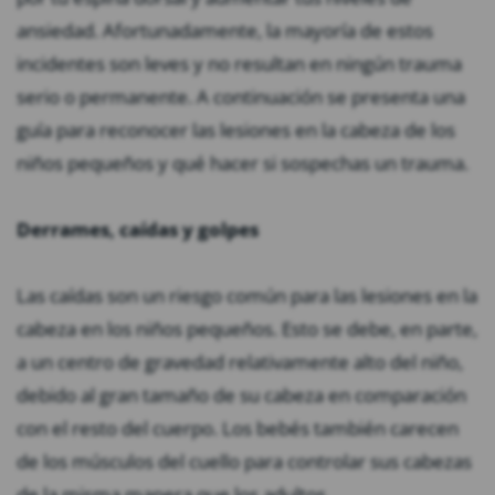
ansiedad. Afortunadamente, la mayoría de estos
incidentes son leves y no resultan en ningún trauma
serio o permanente. A continuación se presenta una
guía para reconocer las lesiones en la cabeza de los
niños pequeños y qué hacer si sospechas un trauma.
Derrames, caídas y golpes
Las caídas son un riesgo común para las lesiones en la
cabeza en los niños pequeños. Esto se debe, en parte,
a un centro de gravedad relativamente alto del niño,
debido al gran tamaño de su cabeza en comparación
con el resto del cuerpo. Los bebés también carecen
de los músculos del cuello para controlar sus cabezas
de la misma manera que los adultos.