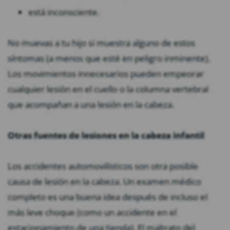
está inconsciente.
No muevas a tu hijo si muestra alguno de estos
síntomas (a menos que esté en peligro inminente).
Los movimientos innecesarios pueden empeorar
cualquier lesión en el cuello o la columna vertebral
que acompañan a una lesión en la cabeza.
Otras fuentes de lesiones en la cabeza infantil
Los accidentes automovilísticos son otra posible
causa de lesión en la cabeza. Un examen médico
completo es una buena idea después de incluso el
más leve choque (como un accidente en el
estacionamiento de una tienda). El maltrato del