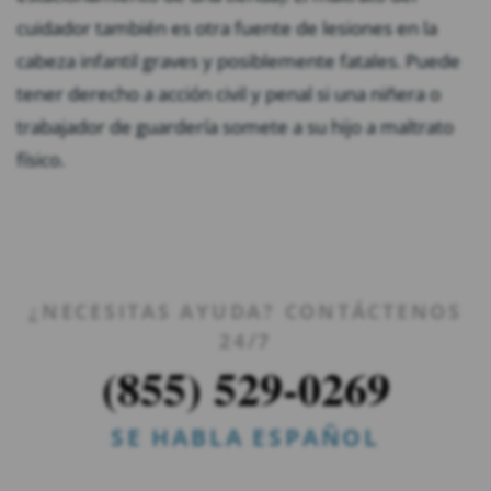
cuidador también es otra fuente de lesiones en la
cabeza infantil graves y posiblemente fatales. Puede
tener derecho a acción civil y penal si una niñera o
trabajador de guardería somete a su hijo a maltrato
físico.
¿NECESITAS AYUDA? CONTÁCTENOS
24/7
(855) 529-0269
SE HABLA ESPAÑOL