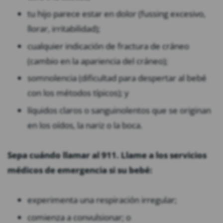
tu hijo parece estar en dolor (fussing excesivo,
llorar, irritabilidad);
cualquier indicación de fractura de cráneo
(cambio en la apariencia del cráneo);
somnolencia (dificultad para despertar al bebé
con los métodos típicos); y
líquidos claros o sanguinolentos que se originan
en los oídos, la nariz o la boca.
Sepa cuándo llamar al 911. Llame a los servicios
médicos de emergencia si su bebé:
experimenta una respiración irregular;
comienza a convulsionar; o