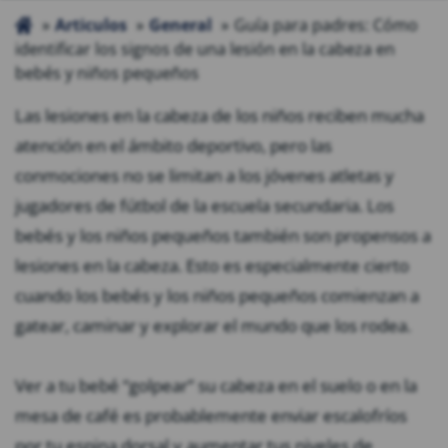
Articulos
General
Guía para padres: Cómo
identificar los signos de una lesión en la cabeza en
bebés y niños pequeños
Las lesiones en la cabeza de los niños reciben mucha
atención en el ámbito deportivo, pero las
conmociones no se limitan a los jóvenes atletas y
jugadores de fútbol de la escuela secundaria. Los
bebés y los niños pequeños también son propensos a
lesiones en la cabeza. Esto es especialmente cierto
cuando los bebés y los niños pequeños comienzan a
gatear, caminar y explorar el mundo que los rodea.
Ver a tu bebé “golpear” su cabeza en el suelo o en la
mesa de café es probablemente enviar escalofríos
por tu espina dorsal y aumentar tus niveles de