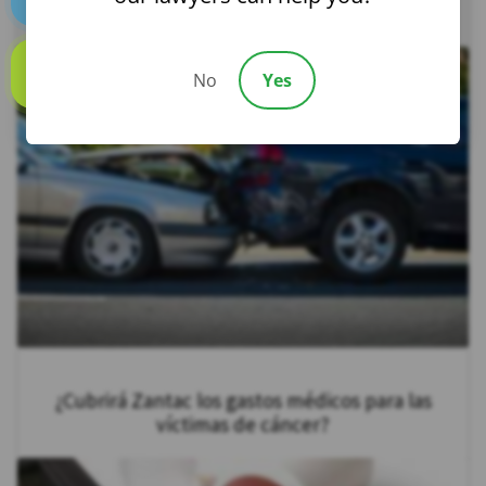
choques traseros?
Text us
No
Yes
Call us
¿Cubrirá Zantac los gastos médicos para las
víctimas de cáncer?