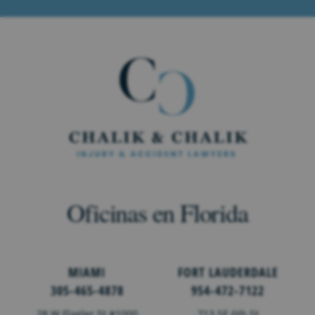
Oficinas en Florida
MIAMI
FORT LAUDERDALE
305-465-4878
954-472-7122
28 W Flagler St #1000
713 SE 6th St