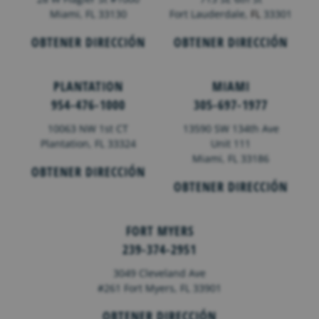
Miami, FL 33130
Fort Lauderdale,
FL
33301
OBTENER DIRECCIÓN
OBTENER DIRECCIÓN
PLANTATION
MIAMI
954-476-1000
305-697-1977
10063 NW 1st CT
13590 SW 134th Ave
Plantation, FL 33324
Unit 111
Miami, FL 33186
OBTENER DIRECCIÓN
OBTENER DIRECCIÓN
FORT MYERS
239-374-2951
3049 Cleveland Ave
#261 Fort Myers, FL 33901
OBTENER DIRECCIÓN