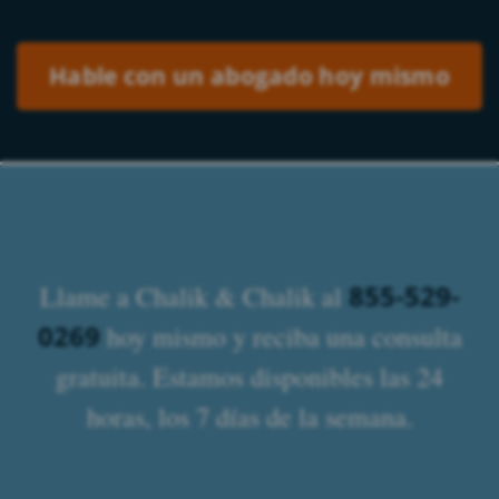
Please leave this field empty.
855-529-
Llame a Chalik & Chalik al
0269
hoy mismo y reciba una consulta
gratuita. Estamos disponibles las 24
horas, los 7 días de la semana.