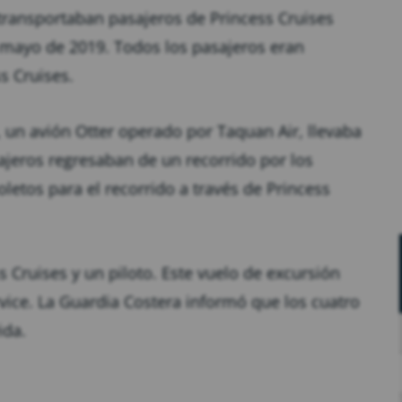
 transportaban pasajeros de Princess Cruises
 mayo de 2019. Todos los pasajeros eran
s Cruises.
, un avión Otter operado por Taquan Air, llevaba
ajeros regresaban de un recorrido por los
etos para el recorrido a través de Princess
s Cruises y un piloto. Este vuelo de excursión
ice. La Guardia Costera informó que los cuatro
ida.