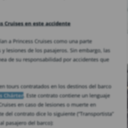
s Cruises en este accidente
rían a Princess Cruises como una parte
s y lesiones de los pasajeros. Sin embargo, las
nea de su responsabilidad por accidentes que
en tours contratados en los destinos del barco
s Chárter
. Este contrato contiene un lenguaje
 Cruises en caso de lesiones o muerte en
e del contrato dice lo siguiente (“Transportista”
 al pasajero del barco):