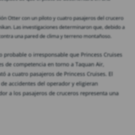
ón Otter con un piloto y cuatro pasajeros del crucero
hikan. Las investigaciones determinaron que, debido a
ló contra una pared de clima y terreno montañoso.
o probable o irresponsable que Princess Cruises
es de competencia en torno a Taquan Air,
ó a cuatro pasajeros de Princess Cruises. El
 de accidentes del operador y eligieran
dor a los pasajeros de cruceros representa una