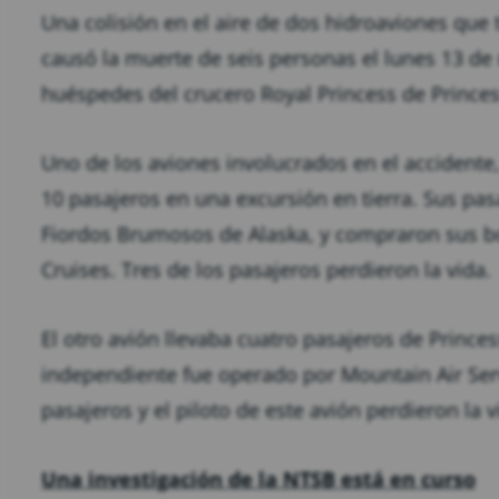
Una colisión en el aire de dos hidroaviones que
causó la muerte de seis personas el lunes 13 de
huéspedes del crucero Royal Princess de Princes
Uno de los aviones involucrados en el accidente
10 pasajeros en una excursión en tierra. Sus pas
Fiordos Brumosos de Alaska, y compraron sus bol
Cruises. Tres de los pasajeros perdieron la vida.
El otro avión llevaba cuatro pasajeros de Princes
independiente fue operado por Mountain Air Serv
pasajeros y el piloto de este avión perdieron la v
Una investigación de la NTSB está en curso