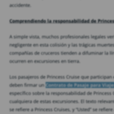
accidente.
Comprendiendo la responsabilidad de Princes
A simple vista, muchos profesionales legales ve
negligente en esta colisión y las trágicas muerte
compañías de cruceros tienden a difuminar la lí
ocurren en excursiones en tierra.
Los pasajeros de Princess Cruise que participan 
deben firmar un
Contrato de Pasaje para Viaje
específico sobre la responsabilidad de Princess
cualquiera de estas excursiones. El texto relevant
se refiere a Princess Cruises, y “Usted” se refiere