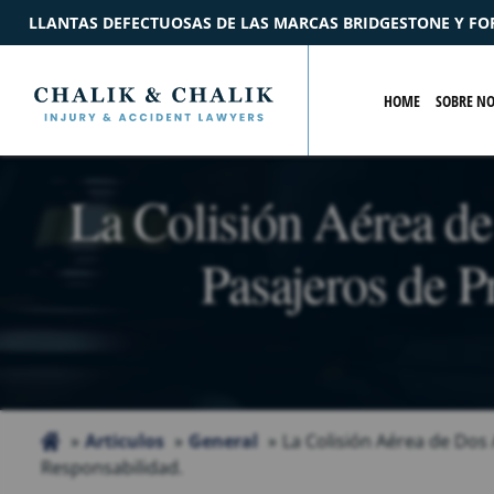
DE LAS MARCAS BRIDGESTONE Y FORD
$2.2M
ACUERDO
P
HOME
SOBRE N
La Colisión Aérea d
Pasajeros de P
Articulos
General
La Colisión Aérea de Dos
Responsabilidad.