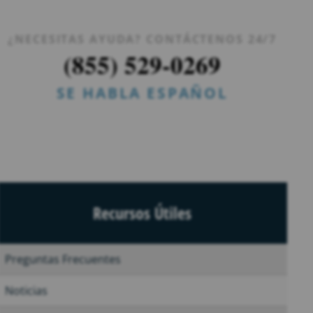
¿NECESITAS AYUDA? CONTÁCTENOS 24/7
(855) 529-0269
SE HABLA ESPAÑOL
Recursos Útiles
Preguntas Frecuentes
Noticias