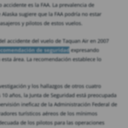
 accidente es la FAA. La prevalencia de
de Alaska sugiere que la FAA podría no estar
sajeros y pilotos de estos vuelos.
del accidente del vuelo de Taquan Air en 2007
ecomendación de seguridad
expresando
 esta área. La recomendación establece lo
vestigación y los hallazgos de otros cuatro
s 10 años, la Junta de Seguridad está preocupada
ervisión ineficaz de la Administración Federal de
radores turísticos aéreos de los mínimos
decuada de los pilotos para las operaciones