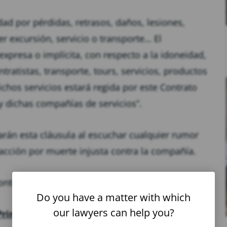
dad por pérdidas, retrasos, daños, lesiones,
r excursión, servicio o transporte… El
expresa o implícita, con respecto a la idoneidad,
ratistas, transporte, tours, servicios, productos
ichos servicios estará regida por este Contrato
 y dichas compañías de servicios”.
arán esta cláusula al escuchar cualquier rumor
cción por muerte injusta contra la compañía.
ntrar la manera de sortear esta letra pequeña.
Do you have a matter with which
our lawyers can help you?
Princess Cruises