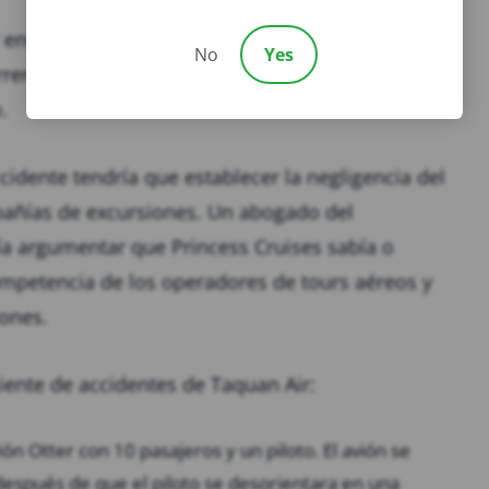
 entre las compañías de cruceros. Sin embargo,
No
Yes
n lesiones o muertes en excursiones en tierra,
.
idente tendría que establecer la negligencia del
ompañías de excursiones. Un abogado del
a argumentar que Princess Cruises sabía o
mpetencia de los operadores de tours aéreos y
iones.
iente de accidentes de Taquan Air:
n Otter con 10 pasajeros y un piloto. El avión se
después de que el piloto se desorientara en una