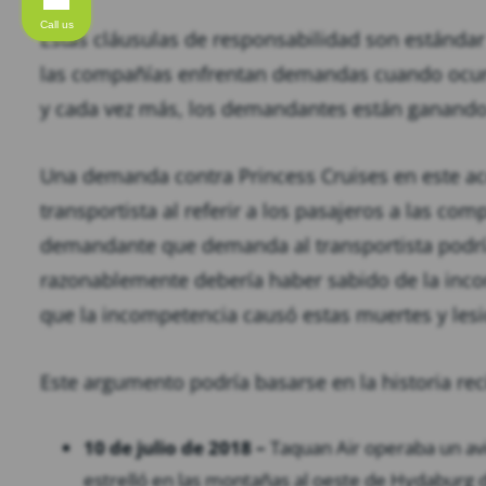
Call us
Estas cláusulas de responsabilidad son estándar
las compañías enfrentan demandas cuando ocurre
y cada vez más, los demandantes están ganando
Una demanda contra Princess Cruises en este acc
transportista al referir a los pasajeros a las c
demandante que demanda al transportista podrí
razonablemente debería haber sabido de la inco
que la incompetencia causó estas muertes y les
Este argumento podría basarse en la historia rec
10 de julio de 2018 –
Taquan Air operaba un avió
estrelló en las montañas al oeste de Hydaburg 