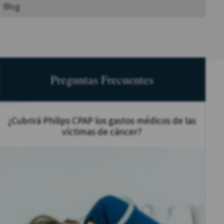
Blog
Preguntas Frecuentes
¿Cubrirá Philips CPAP los gastos médicos de las
víctimas de cáncer?