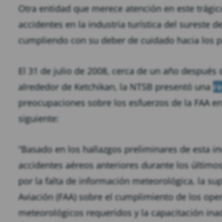
Otra entidad que merece atención en este trágico
accidentes en la industria turística del sureste 
cumpliendo con su deber de cuidado hacia los pa
El 31 de julio de 2008, cerca de un año después 
alrededor de Ketchikan, la NTSB presentó una
r
preocupaciones sobre los esfuerzos de la FAA en
siguiente:
“Basado en los hallazgos preliminares de esta in
accidentes aéreos anteriores durante los último
por la falta de información meteorológica, la sup
Aviación (FAA) sobre el cumplimiento de los ope
meteorológicos requeridos y la capacitación ina