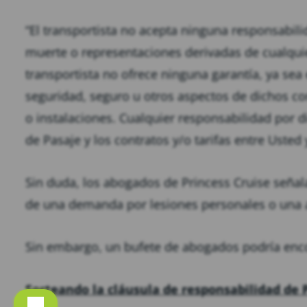
“El transportista no acepta ninguna responsabili
muerte o representaciones derivadas de cualquie
transportista no ofrece ninguna garantía, ya sea 
seguridad, seguro u otros aspectos de dichos cont
o instalaciones. Cualquier responsabilidad por d
de Pasaje y los contratos y/o tarifas entre Usted
Sin duda, los abogados de Princess Cruise señal
de una demanda por lesiones personales o una a
Sin embargo, un bufete de abogados podría enco
Sorteando la cláusula de responsabilidad de 