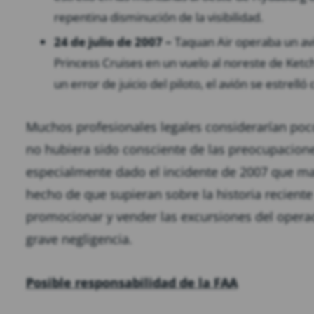
repentina disminución de la visibilidad.
24 de julio de 2007 –
Taquan Air operaba un avi
Princess Cruises en un vuelo al noreste de Ketc
un error de juicio del piloto, el avión se estrel
Muchos profesionales legales considerarían poc
no hubiera sido consciente de las preocupacion
especialmente dado el incidente de 2007 que mat
hecho de que supieran sobre la historia reciente
promocionar y vender las excursiones del opera
grave negligencia.
Posible responsabilidad de la FAA