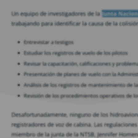
Un equipo de investigadores de la
Junta Nacion
trabajando para identificar la causa de la colisió
Entrevistar a testigos
Estudiar los registros de vuelo de los pilotos
Revisar la capacitación, calificaciones y problem
Presentación de planes de vuelo con la Administ
Análisis de los registros de mantenimiento de l
Revisión de los procedimientos operativos de lo
Desafortunadamente, ninguno de los hidroavione
registradores de voz de cabina. Las regulaciones
miembro de la junta de la NTSB, Jennifer Homen