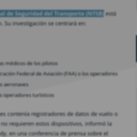
al de Seguridad del Transporte (NTSB)
está
n. Su investigación se centrará en:
as médicos de los pilotos
ración Federal de Aviación (FAA) o los operadores
as aeronaves
s operadores turísticos
s contenía registradores de datos de vuelo o
 no requieren estos dispositivos, informó la
dy, en una conferencia de prensa sobre el