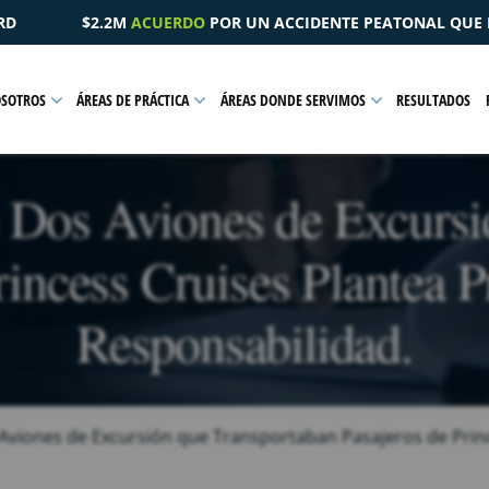
OR UN ACCIDENTE PEATONAL QUE RESULTÓ EN UNA LESIÓN PÉ
OSOTROS
ÁREAS DE PRÁCTICA
ÁREAS DONDE SERVIMOS
RESULTADOS
e Dos Aviones de Excursi
rincess Cruises Plantea 
Responsabilidad.
 Aviones de Excursión que Transportaban Pasajeros de Prin