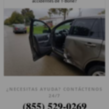
accidentes de T-Bone?
¿NECESITAS AYUDA? CONTÁCTENOS
24/7
(855) 529-0269