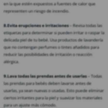
en la que estén expuestos a fuentes de calor que
representen un riesgo de incendio.
8.
Evita erupciones e irritaciones
– Revisa todas las
etiquetas para determinar si pueden irritar o raspar la
delicada piel de tu bebé. Usa productos de lavandería
que no contengan perfumes o tintes añadidos para
reducir las posibilidades de irritación o reacción
alérgica.
9.
Lava todas las prendas antes de usarlas
– Todas
las prendas para bebés deben lavarse antes de
usarlas, ya sean nuevas o usadas. Esto puede eliminar
ciertos irritantes para la piel y suavizar los materiales
para un ajuste más cómodo.