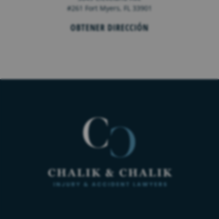
#261 Fort Myers, FL 33901
OBTENER DIRECCIÓN