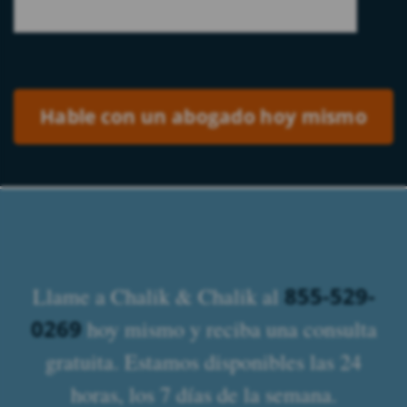
Please leave this field empty.
855-529-
Llame a Chalik & Chalik al
0269
hoy mismo y reciba una consulta
gratuita. Estamos disponibles las 24
horas, los 7 días de la semana.