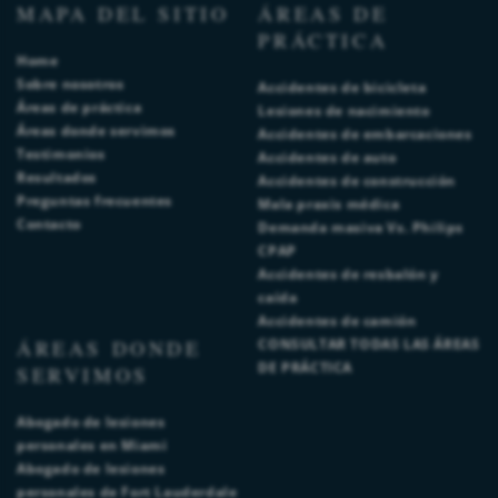
MAPA DEL SITIO
ÁREAS DE
PRÁCTICA
Home
Sobre nosotros
Accidentes de bicicleta
Áreas de práctica
Lesiones de nacimiento
Áreas donde servimos
Accidentes de embarcaciones
Testimonios
Accidentes de auto
Resultados
Accidentes de construcción
Preguntas frecuentes
Mala praxis médica
Contacto
Demanda masiva Vs. Philips
CPAP
Accidentes de resbalón y
caída
Accidentes de camión
ÁREAS DONDE
CONSULTAR TODAS LAS ÁREAS
DE PRÁCTICA
SERVIMOS
Abogado de lesiones
personales en Miami
Abogado de lesiones
personales de Fort Lauderdale