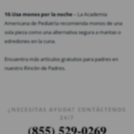
10.
Usa monos por la noche
– La Academia
Americana de Pediatría recomienda monos de una
sola pieza como una alternativa segura a mantas o
edredones en la cuna.
Encuentra más artículos gratuitos para padres en
nuestro Rincón de Padres.
¿NECESITAS AYUDA? CONTÁCTENOS
24/7
(855) 529-0269