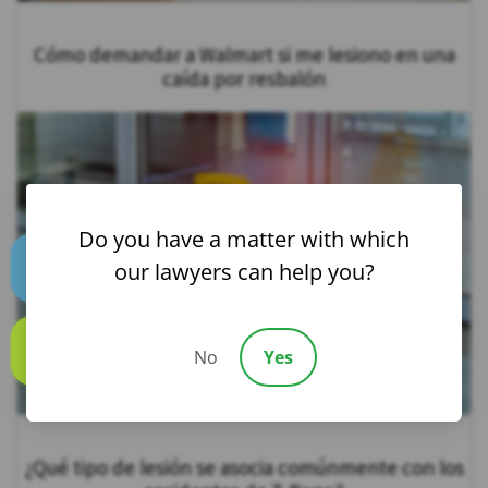
Cómo demandar a Walmart si me lesiono en una
caída por resbalón
Do you have a matter with which
our lawyers can help you?
Text us
No
Yes
Call us
¿Qué tipo de lesión se asocia comúnmente con los