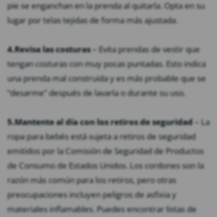
pie se enganchan en la prenda al quitarla. Opta en su
lugar por telas tejidas de forma más ajustada.
4.
Revisa las costuras
– Evita prendas de vestir que
tengan costuras con muy pocas puntadas. Esto indica
una prenda mal construida y es más probable que se
“desarme” después de lavarla o durante su uso.
5.
Mantente al día con los retiros de seguridad
– La
ropa para bebés está sujeta a retiros de seguridad
emitidos por la Comisión de Seguridad de Productos
de Consumo de Estados Unidos. Los cordones son la
razón más común para los retiros, pero otras
preocupaciones incluyen peligros de asfixia y
materiales inflamables. Puedes encontrar listas de