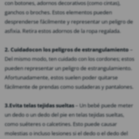
con botones, adornos decorativos (como cintas),
ganchos o broches. Estos elementos pueden
desprenderse fácilmente y representar un peligro de
asfixia. Retira estos adornos de la ropa regalada.
2. Cuidado
con los peligros de estrangulamiento
–
Del mismo modo, ten cuidado con los cordones; estos
pueden representar un peligro de estrangulamiento.
Afortunadamente, estos suelen poder quitarse
fácilmente de prendas como sudaderas y pantalones.
3.
Evita telas tejidas sueltas
– Un bebé puede meter
un dedo o un dedo del pie en telas tejidas sueltas,
como suéteres o calcetines. Esto puede causar
molestias o incluso lesiones si el dedo o el dedo del