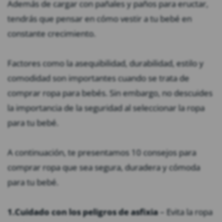
Además de cargar con pañales y paños para eructar,
tendrás que pensar en cómo vestir a tu bebé en
constante crecimiento.
Factores como la asequibilidad, durabilidad, estilo y
comodidad son importantes cuando se trata de
comprar ropa para bebés. Sin embargo, no descuides
la importancia de la seguridad al seleccionar la ropa
para tu bebé.
A continuación, te presentamos 10 consejos para
comprar ropa que sea segura, duradera y cómoda
para tu bebé.
1.
Cuidado con los peligros de asfixia
– Evita la ropa