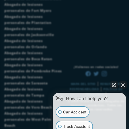
Abogado de lesiones
personales de Fort Myers
Abogado de lesiones
personales de Plantation
Abogado de lesiones
personales de Jacksonville
Abogado de lesiones
personales de Orlando
Abogado de lesiones
personales de Boca Raton
Abogado de lesiones
¡Visítenos en redes sociales!
personales de Pembroke Pines
Abogado de lesiones
|
personales de Sarasota
MAPA DEL SITIO
RENUNCIA DE
|
Abogado de lesiones
RESPONSABILIDAD
POLÍTICA DE
|
PRIVACIDAD
personales de Tampa
👋🏼 How can I help you?
Abogado de lesiones
© 2026
Chalik & Chalik Abogados de
lesiones y accidentes.
. Todos los
personales de Vero Beach
derechos reservados.
Car Accident
Abogado de lesiones
personales de West Palm
Beach
Truck Accident