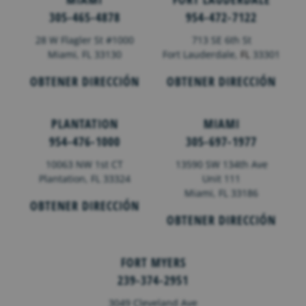
305-465-4878
954-472-7122
28 W Flagler St #1000
713 SE 6th St
Miami, FL 33130
Fort Lauderdale,
FL
33301
OBTENER DIRECCIÓN
OBTENER DIRECCIÓN
PLANTATION
MIAMI
954-476-1000
305-697-1977
10063 NW 1st CT
13590 SW 134th Ave
Plantation, FL 33324
Unit 111
Miami, FL 33186
OBTENER DIRECCIÓN
OBTENER DIRECCIÓN
FORT MYERS
239-374-2951
3049 Cleveland Ave