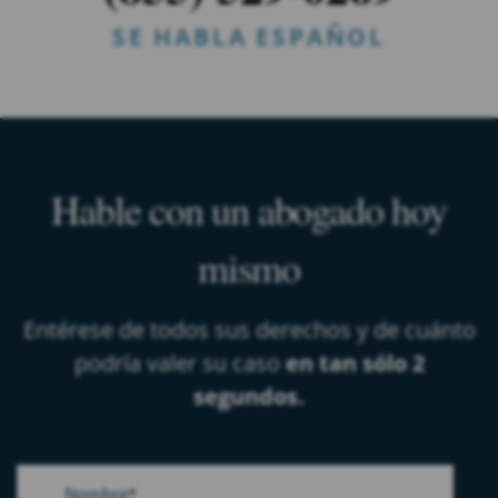
SE HABLA ESPAÑOL
Hable con un abogado hoy
mismo
Entérese de todos sus derechos y de cuánto
podría valer su caso
en tan sólo 2
segundos.