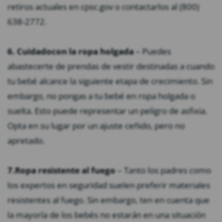
retiros actuales en cpsc.gov o contactarlos al (800)
638-2772.
6. Cuidado
con la ropa holgada
– Puedes
abastecerte de prendas de vestir destinadas a cuando
tu bebé alcance la siguiente etapa de crecimiento. Sin
embargo, no pongas a tu bebé en ropa holgada o
suelta. Esto puede representar un peligro de asfixia.
Opta en su lugar por un ajuste ceñido, pero no
apretado.
7.
Ropa resistente al fuego
– Tanto los padres como
los expertos en seguridad suelen preferir materiales
resistentes al fuego. Sin embargo, ten en cuenta que
la mayoría de los bebés no estarán en una situación