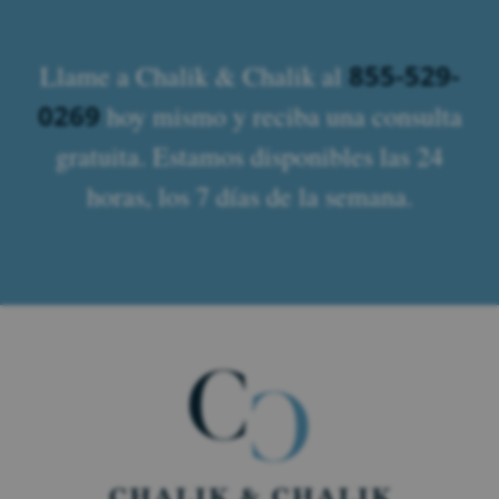
855-529-
Llame a Chalik & Chalik al
0269
hoy mismo y reciba una consulta
gratuita. Estamos disponibles las 24
horas, los 7 días de la semana.