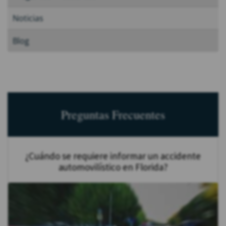
Noticias
Blog
Preguntas Frecuentes
¿Cuándo se requiere informar un accidente
automovilístico en Florida?