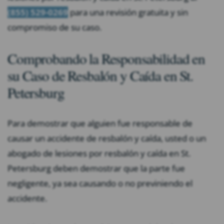
(855) 529-0269
para una revisión gratuita y sin
compromiso de su caso.
Comprobando la Responsabilidad en
su Caso de Resbalón y Caída en St.
Petersburg
Para demostrar que alguien fue responsable de
causar un accidente de resbalón y caída, usted o un
abogado de lesiones por resbalón y caída en St.
Petersburg deben demostrar que la parte fue
negligente, ya sea causando o no previniendo el
accidente.