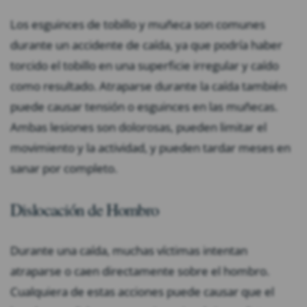
Los esguinces de tobillo y muñeca son comunes
durante un accidente de caída, ya que podría haber
torcido el tobillo en una superficie irregular y caído
como resultado. Atraparse durante la caída también
puede causar tensión o esguinces en las muñecas.
Ambas lesiones son dolorosas, pueden limitar el
movimiento y la actividad, y pueden tardar meses en
sanar por completo.
Dislocación de Hombro
Durante una caída, muchas víctimas intentan
atraparse o caen directamente sobre el hombro.
Cualquiera de estas acciones puede causar que el