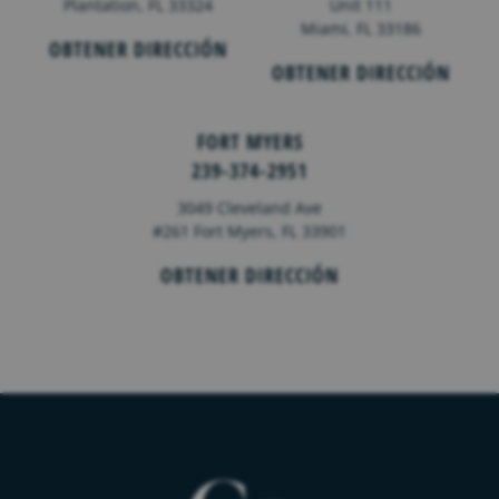
Plantation, FL 33324
Unit 111
Miami, FL 33186
OBTENER DIRECCIÓN
OBTENER DIRECCIÓN
FORT MYERS
239-374-2951
3049 Cleveland Ave
#261 Fort Myers, FL 33901
OBTENER DIRECCIÓN