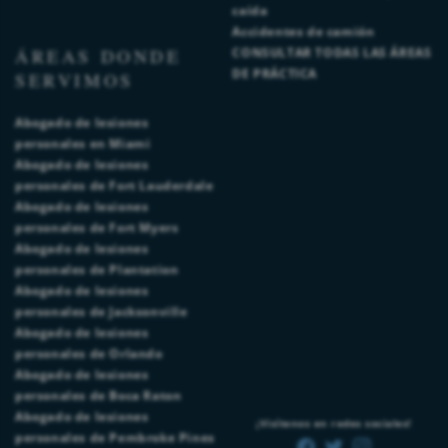
caída
Accidentes de camión
ÁREAS DONDE
CONSULTAR TODAS LAS ÁREAS
DE PRÁCTICA
SERVIMOS
Abogado de lesiones
personales en Miami
Abogado de lesiones
personales de Fort Lauderdale
Abogado de lesiones
personales de Fort Myers
Abogado de lesiones
personales de Plantation
Abogado de lesiones
personales de Jacksonville
Abogado de lesiones
personales de Orlando
Abogado de lesiones
personales de Boca Raton
Abogado de lesiones
¡Visítenos en redes sociales!
personales de Pembroke Pines