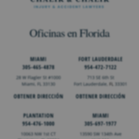
Oficinas en Florida
MIAMI
FORT LAUDERDALE
305-465-4878
954-472-7122
28 W Flagler St #1000
713 SE 6th St
Miami, FL 33130
Fort Lauderdale,
FL
33301
OBTENER DIRECCIÓN
OBTENER DIRECCIÓN
PLANTATION
MIAMI
954-476-1000
305-697-1977
10063 NW 1st CT
13590 SW 134th Ave