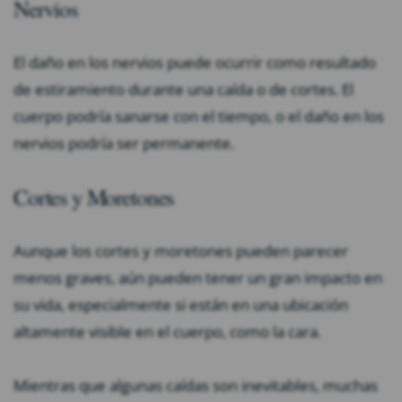
Nervios
El daño en los nervios puede ocurrir como resultado
de estiramiento durante una caída o de cortes. El
cuerpo podría sanarse con el tiempo, o el daño en los
nervios podría ser permanente.
Cortes y Moretones
Aunque los cortes y moretones pueden parecer
menos graves, aún pueden tener un gran impacto en
su vida, especialmente si están en una ubicación
altamente visible en el cuerpo, como la cara.
Mientras que algunas caídas son inevitables, muchas