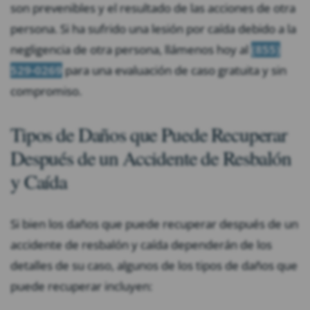
son prevenibles y el resultado de las acciones de otra
persona. Si ha sufrido una lesión por caída debido a la
negligencia de otra persona, llámenos hoy al
(855)
529-0269
para una evaluación de caso gratuita y sin
compromiso.
Tipos de Daños que Puede Recuperar
Después de un Accidente de Resbalón
y Caída
Si bien los daños que puede recuperar después de un
accidente de resbalón y caída dependerán de los
detalles de su caso, algunos de los tipos de daños que
puede recuperar incluyen: