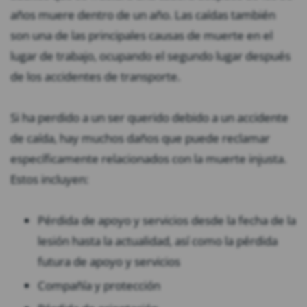
años muere dentro de un año. Las caídas también
son una de las principales causas de muerte en el
lugar de trabajo, ocupando el segundo lugar después
de los accidentes de transporte.
Si ha perdido a un ser querido debido a un accidente
de caída, hay muchos daños que puede reclamar
específicamente relacionados con la muerte injusta.
Estos incluyen:
Pérdida de apoyo y servicios desde la fecha de la
lesión hasta la actualidad, así como la pérdida
futura de apoyo y servicios
Compañía y protección