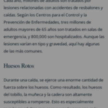
Cada año, millones de adultos son tratados por
lesiones relacionadas con accidentes de resbalones y
caídas. Según los Centros para el Control y la
Prevención de Enfermedades, tres millones de
adultos mayores de 65 años son tratados en salas de
emergencia, y 800,000 son hospitalizados. Aunque las
lesiones varían en tipo y gravedad, aquí hay algunas
de las más comunes.
Huesos Rotos
Durante una caída, se ejerce una enorme cantidad de
fuerza sobre los huesos. Como resultado, los huesos
del tobillo, la muñeca y la cadera son altamente
susceptibles a romperse. Esto es especialmente