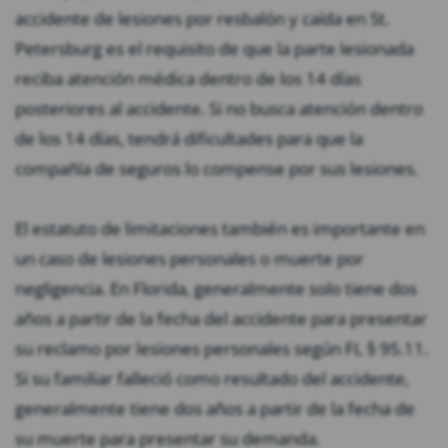
accidente de lesiones por resbalón y caída en St.
Petersburg es el requisito de que la parte lesionada
reciba atención médica dentro de los 14 días
posteriores al accidente. Si no busca atención dentro
de los 14 días, tendrá dificultades para que la
compañía de seguros lo compense por sus lesiones.
El estatuto de limitaciones también es importante en
un caso de lesiones personales o muerte por
negligencia. En Florida, generalmente solo tiene dos
años a partir de la fecha del accidente para presentar
su reclamo por lesiones personales según FL § 95.11.
Si su familiar falleció como resultado del accidente,
generalmente tiene dos años a partir de la fecha de
su muerte para presentar su demanda.