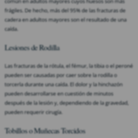
común en adultos mayores cuyos huesos son más
frágiles. De hecho, más del 95% de las fracturas de
cadera en adultos mayores son el resultado de una
caída.
Lesiones de Rodilla
Las fracturas de la rótula, el fémur, la tibia o el peroné
pueden ser causadas por caer sobre la rodilla o
torcerla durante una caída. El dolor y la hinchazón
pueden desarrollarse en cuestión de minutos
después de la lesión y, dependiendo de la gravedad,
pueden requerir cirugía.
Tobillos o Muñecas Torcidos