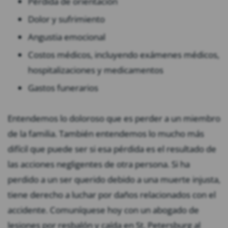
Pérdida de orientación
Dolor y sufrimiento
Angustia emocional
Costos médicos, incluyendo exámenes médicos,
hospitalizaciones y medicamentos
Gastos funerarios
Entendemos lo doloroso que es perder a un miembro
de la familia. También entendemos lo mucho más
difícil que puede ser si esa pérdida es el resultado de
las acciones negligentes de otra persona. Si ha
perdido a un ser querido debido a una muerte injusta,
tiene derecho a luchar por daños relacionados con el
accidente. Comuníquese hoy con un abogado de
lesiones por resbalón y caída en St. Petersburg al