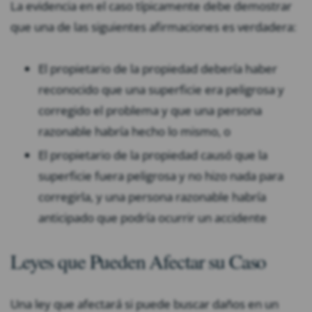
La evidencia en el caso típicamente debe demostrar
que una de las siguientes afirmaciones es verdadera:
El propietario de la propiedad debería haber
reconocido que una superficie era peligrosa y
corregido el problema y que una persona
razonable habría hecho lo mismo, o
El propietario de la propiedad causó que la
superficie fuera peligrosa y no hizo nada para
corregirla, y una persona razonable habría
anticipado que podría ocurrir un accidente
Leyes que Pueden Afectar su Caso
Una ley que afectará si puede buscar daños en un