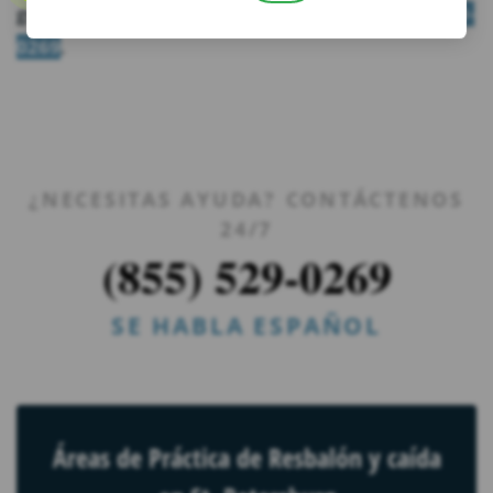
gratuita y sin compromiso, llámenos hoy al
(855) 529-
0269
.
¿NECESITAS AYUDA? CONTÁCTENOS
24/7
(855) 529-0269
SE HABLA ESPAÑOL
Áreas de Práctica de Resbalón y caída