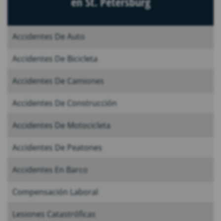
en St. Petersburg
Accidentes De Auto
Accidentes De Bicicleta
Accidentes De Camiones
Accidentes De Construcción
Accidentes De Motocicleta
Accidentes De Peatones
Accidentes En Barco
Compensación Laboral
Lesiones Catastróficas