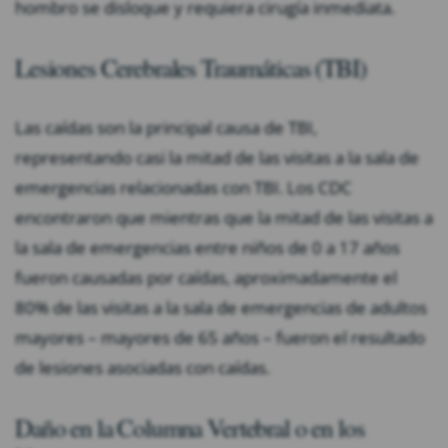
hombro se disloque y requiera cirugía inmediata.
Lesiones Cerebrales Traumáticas (TBI)
Las caídas son la principal causa de TBI,
representando casi la mitad de las visitas a la sala de
emergencias relacionadas con TBI. Los CDC
encontraron que mientras que la mitad de las visitas a
la sala de emergencias entre niños de 0 a 17 años
fueron causadas por caídas, aproximadamente el
80% de las visitas a la sala de emergencias de adultos
mayores – mayores de 65 años – fueron el resultado
de lesiones asociadas con caídas.
Daño en la Columna Vertebral o en los