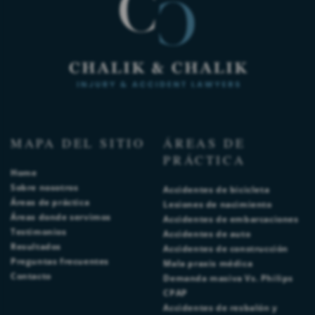
MAPA DEL SITIO
ÁREAS DE
PRÁCTICA
Home
Sobre nosotros
Accidentes de bicicleta
Áreas de práctica
Lesiones de nacimiento
Áreas donde servimos
Accidentes de embarcaciones
Testimonios
Accidentes de auto
Resultados
Accidentes de construcción
Preguntas frecuentes
Mala praxis médica
Contacto
Demanda masiva Vs. Philips
CPAP
Accidentes de resbalón y