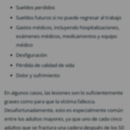
Sueldos perdidos
Sueldos futuros si no puede regresar al trabajo
Gastos médicos, incluyendo hospitalizaciones,
exámenes médicos, medicamentos y equipo
médico
Desfiguración
Pérdida de calidad de vida
Dolor y sufrimiento
En algunos casos, las lesiones son lo suficientemente
graves como para que la víctima fallezca.
Desafortunadamente, esto es especialmente común
entre los adultos mayores, ya que uno de cada cinco
adultos que se fractura una cadera después de los 50