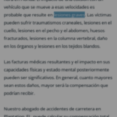
vehículo que se mueve a esas velocidades es
probable que resulte en
lesiones graves
. Las víctimas
pueden sufrir traumatismos craneales, lesiones en el
cuello, lesiones en el pecho y el abdomen, huesos
fracturados, lesiones en la columna vertebral, daño
en los órganos y lesiones en los tejidos blandos.
Las facturas médicas resultantes y el impacto en sus
capacidades físicas y estado mental posteriormente
pueden ser significativos. En general, cuanto mayores
sean estos daños, mayor será la compensación que
podrían recibir.
Nuestro abogado de accidentes de carretera en
Plantation, FL, puede calcular su compensación total