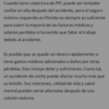
Cuando tiene cobertura de PIP, puede ser tentador
confiar en ella después del accidente, pero el seguro
mínimo requerido en Florida no siempre es suficiente
para cubrir la mayoría de las facturas médicas y
salarios perdidos si ha tenido que faltar al trabajo
debido al accidente.
Es posible que se quede sin dinero rápidamente si
tiene gastos médicos adicionales o daños por otras
pérdidas. Esto incluye dolor y sufrimiento. Como tal,
un accidente de coche puede afectar mucho más que
su bolsillo. Sus relaciones, calidad de vida y salud
mental pueden verse afectadas después de una
colisión violenta.