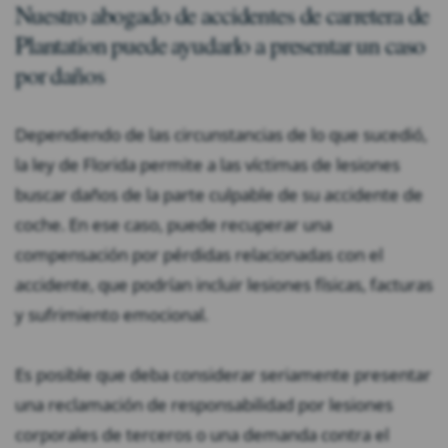
Nuestro abogado de accidentes de carretera de
Plantation puede ayudarlo a presentar un caso
por daños
Dependiendo de las circunstancias de lo que sucedió,
la ley de Florida permite a las víctimas de lesiones
buscar daños de la parte culpable de su accidente de
coche. En ese caso, puede recuperar una
compensación por pérdidas relacionadas con el
accidente, que podrían incluir lesiones físicas, facturas
y sufrimiento emocional.
Es posible que deba considerar seriamente presentar
una reclamación de responsabilidad por lesiones
corporales de terceros o una demanda contra el