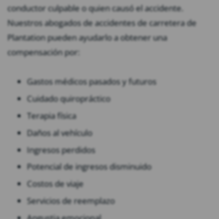
conductor culpable o quien causó el accidente.
Nuestros abogados de accidentes de carretera de
Plantation pueden ayudarlo a obtener una
compensación por:
Gastos médicos pasados ​​y futuros
Cuidado quiropráctico
Terapia física
Daños al vehículo
Ingresos perdidos
Potencial de ingresos disminuido
Costos de viaje
Servicios de reemplazo
Angustia emocional