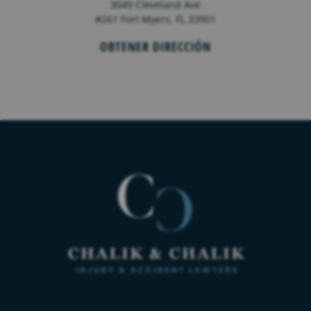
3049 Cleveland Ave
#261 Fort Myers, FL 33901
OBTENER DIRECCIÓN