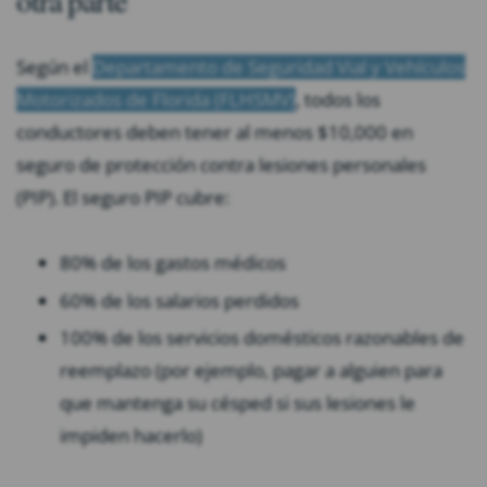
Según el
Departamento de Seguridad Vial y Vehículos
Motorizados de Florida (FLHSMV)
, todos los
conductores deben tener al menos $10,000 en
seguro de protección contra lesiones personales
(PIP). El seguro PIP cubre:
80% de los gastos médicos
60% de los salarios perdidos
100% de los servicios domésticos razonables de
reemplazo (por ejemplo, pagar a alguien para
que mantenga su césped si sus lesiones le
impiden hacerlo)