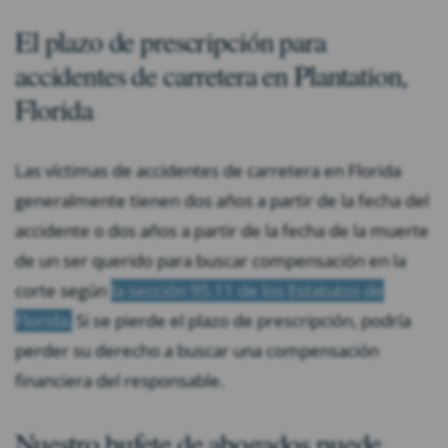
El plazo de prescripción para
accidentes de carretera en Plantation,
Florida
Las víctimas de accidentes de carretera en Florida
generalmente tienen dos años a partir de la fecha del
accidente o dos años a partir de la fecha de la muerte
de un ser querido para buscar compensación en la
corte según
la sección 95.11 de los Estatutos de
Florida
.
Si se pierde el plazo de prescripción, podría
perder su derecho a buscar una compensación
financiera del responsable.
Nuestro bufete de abogados puede