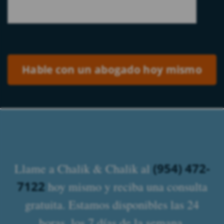
Please leave this field empty.
(954) 472-
Llame a Chalik & Chalik al
7122
hoy mismo y reciba una consulta
gratuita. Estamos disponibles las 24
horas, los 7 días de la semana.