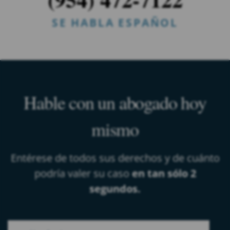
SE HABLA ESPAÑOL
Hable con un abogado hoy
mismo
Entérese de todos sus derechos y de cuánto
podría valer su caso
en tan sólo 2
segundos.