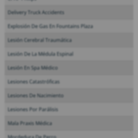
Delivery Truck Accidents
Explosión De Gas En Fountains Plaza
Lesión Cerebral Traumática
Lesión De La Médula Espinal
Lesión En Spa Médico
Lesiones Catastróficas
Lesiones De Nacimiento
Lesiones Por Parálisis
Mala Praxis Médica
Mordedura De Perro