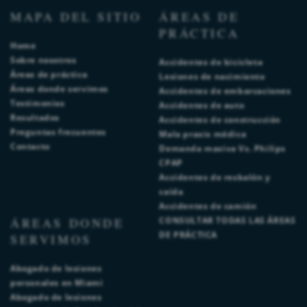
MAPA DEL SITIO
ÁREAS DE
PRÁCTICA
Home
Sobre nosotros
Accidentes de bicicleta
Áreas de práctica
Lesiones de nacimiento
Áreas donde servimos
Accidentes de embarcaciones
Testimonios
Accidentes de auto
Resultados
Accidentes de construcción
Preguntas frecuentes
Mala praxis médica
Contacto
Demanda masiva Vs. Philips
CPAP
Accidentes de resbalón y
caída
Accidentes de camión
ÁREAS DONDE
CONSULTAR TODAS LAS ÁREAS
DE PRÁCTICA
SERVIMOS
Abogado de lesiones
personales en Miami
Abogado de lesiones