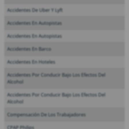
Accidentes De Uber Y Lyft
Accidentes En Autopistas
Accidentes En Autopistas
Accidentes En Barco
Accidentes En Hoteles
Accidentes Por Conducir Bajo Los Efectos Del
Alcohol
Accidentes Por Conducir Bajo Los Efectos Del
Alcohol
Compensación De Los Trabajadores
CPAP Philips