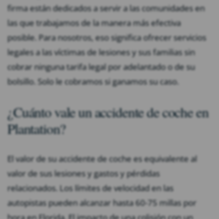
firma están dedicados a servir a las comunidades en
las que trabajamos de la manera más efectiva
posible. Para nosotros, eso significa ofrecer servicios
legales a las víctimas de lesiones y sus familias sin
cobrar ninguna tarifa legal por adelantado o de su
bolsillo. Solo le cobramos si ganamos su caso.
¿Cuánto vale un accidente de coche en
Plantation?
El valor de su accidente de coche es equivalente al
valor de sus lesiones y gastos y pérdidas
relacionados. Los límites de velocidad en las
autopistas pueden alcanzar hasta 60-75 millas por
hora en Florida. El impacto de una colisión con un