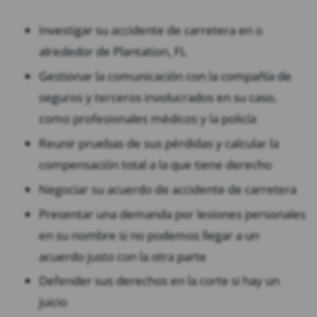
Investigar su accidente de carretera en o
alrededor de Plantation, FL
Gestionar la comunicación con la compañía de
seguros y terceros involucrados en su caso,
como profesionales médicos y la policía
Reunir pruebas de sus pérdidas y calcular la
compensación total a la que tiene derecho
Negociar su acuerdo de accidente de carretera
Presentar una demanda por lesiones personales
en su nombre si no podemos llegar a un
acuerdo justo con la otra parte
Defender sus derechos en la corte si hay un
juicio