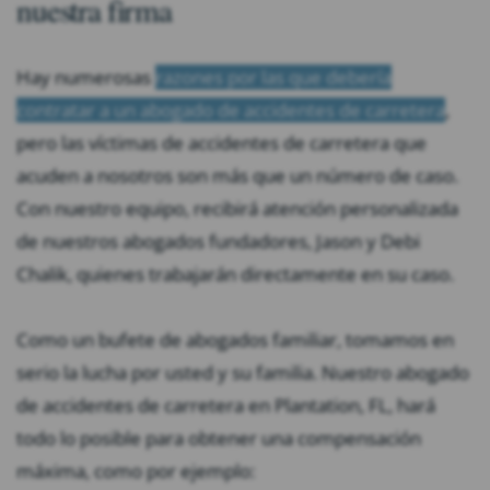
nuestra firma
Hay numerosas
razones por las que debería
contratar a un abogado de accidentes de carretera
,
pero las víctimas de accidentes de carretera que
acuden a nosotros son más que un número de caso.
Con nuestro equipo, recibirá atención personalizada
de nuestros abogados fundadores, Jason y Debi
Chalik, quienes trabajarán directamente en su caso.
Como un bufete de abogados familiar, tomamos en
serio la lucha por usted y su familia. Nuestro abogado
de accidentes de carretera en Plantation, FL, hará
todo lo posible para obtener una compensación
máxima, como por ejemplo: