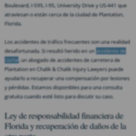
Boulevard, I-595, I-95, University Drive y US-441 que
atraviesan o están cerca de la ciudad de Plantation,
Florida.
Los accidentes de tráfico frecuentes son una realidad
desafortunada. Si resultó herido en un
accidente de
coche
, un abogado de accidentes de carretera de
Plantation en Chalik & Chalik Injury Lawyers puede
ayudarlo a recuperar una compensación por lesiones
y pérdidas. Estamos disponibles para una consulta
gratuita cuando esté listo para discutir su caso.
Ley de responsabilidad financiera de
Florida y recuperación de daños de la
otra parte