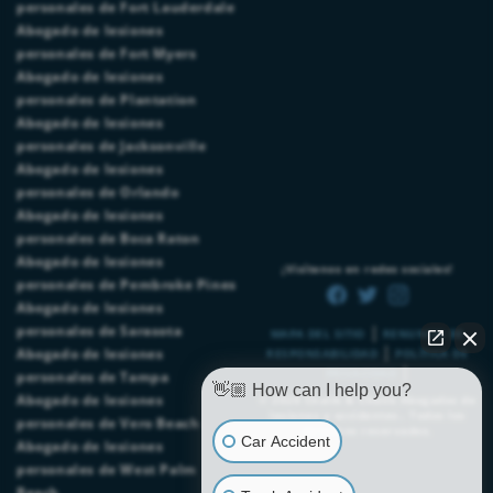
personales de Fort Lauderdale
Abogado de lesiones
personales de Fort Myers
Abogado de lesiones
personales de Plantation
Abogado de lesiones
personales de Jacksonville
Abogado de lesiones
personales de Orlando
Abogado de lesiones
personales de Boca Raton
Abogado de lesiones
¡Visítenos en redes sociales!
personales de Pembroke Pines
Abogado de lesiones
|
personales de Sarasota
MAPA DEL SITIO
RENUNCIA DE
|
Abogado de lesiones
RESPONSABILIDAD
POLÍTICA DE
|
PRIVACIDAD
personales de Tampa
👋🏼 How can I help you?
Abogado de lesiones
© 2026
Chalik & Chalik Abogados de
lesiones y accidentes.
. Todos los
personales de Vero Beach
derechos reservados.
Car Accident
Abogado de lesiones
personales de West Palm
Beach