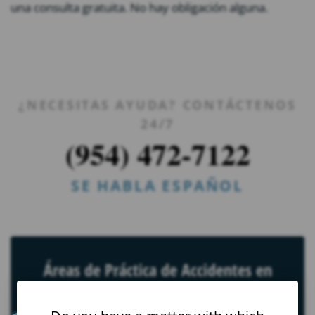
una consulta gratuita. No hay obligación alguna.
¿NECESITAS AYUDA? CONTÁCTENOS
24/7
(954) 472-7122
SE HABLA ESPAÑOL
Áreas de Práctica de Accidentes en
autopista