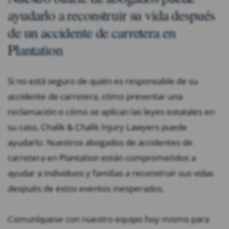
ayudarlo a reconstruir su vida después
de un accidente de carretera en
Plantation
Si no está seguro de quién es responsable de su
accidente de carretera, cómo presentar una
reclamación o cómo se aplican las leyes estatales en
su caso, Chalik & Chalik Injury Lawyers puede
ayudarlo. Nuestros abogados de accidentes de
carretera en Plantation están comprometidos a
ayudar a individuos y familias a reconstruir sus vidas
después de estos eventos inesperados.
Comuníquese con nuestro equipo hoy mismo para