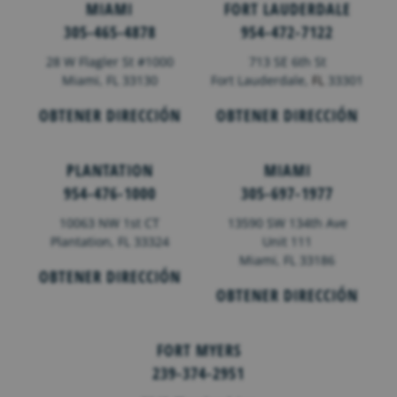
MIAMI
FORT LAUDERDALE
305-465-4878
954-472-7122
28 W Flagler St #1000
713 SE 6th St
Miami, FL 33130
Fort Lauderdale,
FL
33301
OBTENER DIRECCIÓN
OBTENER DIRECCIÓN
PLANTATION
MIAMI
954-476-1000
305-697-1977
10063 NW 1st CT
13590 SW 134th Ave
Plantation, FL 33324
Unit 111
Miami, FL 33186
OBTENER DIRECCIÓN
OBTENER DIRECCIÓN
FORT MYERS
239-374-2951