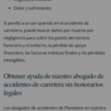
Dolor y sufrimiento
Si perdió a un ser querido en el accidente de
carretera, puede buscar daños por muerte por
negligencia para cubrir los gastos del servicio
funerario y el entierro, la pérdida de apoyo
financiero, las facturas médicas finales y las pérdidas
intangibles.
Obtener ayuda de nuestro abogado de
accidentes de carretera sin honorarios
legales
Los abogados de accidentes de Plantation en nuestra