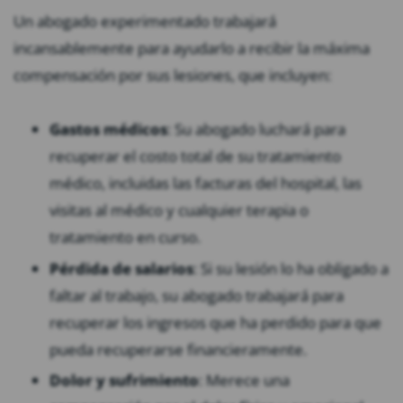
Un abogado experimentado trabajará
incansablemente para ayudarlo a recibir la máxima
compensación por sus lesiones, que incluyen:
Gastos médicos
: Su abogado luchará para
recuperar el costo total de su tratamiento
médico, incluidas las facturas del hospital, las
visitas al médico y cualquier terapia o
tratamiento en curso.
Pérdida de salarios
:
Si su lesión lo ha obligado a
faltar al trabajo, su abogado trabajará para
recuperar los ingresos que ha perdido para que
pueda recuperarse financieramente.
Dolor y sufrimiento
: Merece una