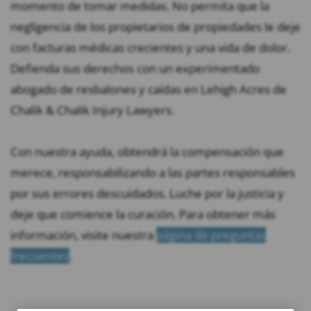
momento de tomar medidas. No permita que la
negligencia de los propietarios de propiedades le deje
con facturas médicas crecientes y una vida de dolor.
Defienda sus derechos con un experimentado
abogado de resbalones y caídas en Lehigh Acres de
Chalik & Chalik Injury Lawyers.
Con nuestra ayuda, obtendrá la compensación que
merece, responsabilizando a las partes responsables
por sus errores descuidados. Luche por la justicia y
deje que comience la curación. Para obtener más
información, visite nuestra
página de preguntas
frecuentes
.