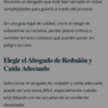
Necesita un abogado que esté bien versado en estas
complejidades para guiarlo a través del proceso.
Sin una guía legal de calidad, corre el riesgo de
subestimar su reclamo, perder plazos críticos o
cometer errores costosos que pueden poner en
peligro su caso.
Elegir el Abogado de Resbalón y
Caída Adecuado
Seleccionar el abogado de resbalón y caída adecuado
puede ser una tarea difícil, especialmente cuando
está lidiando con las secuelas de un accidente
devastador.