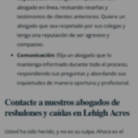
abogado en línea, revisando reseñas y
testimonios de clientes anteriores. Quiere un
abogado que sea respetado por sus colegas y
tenga una reputación de ser agresivo y
compasivo.
Comunicación
: Elija un abogado que lo
mantenga informado durante todo el proceso,
respondiendo sus preguntas y abordando sus
inquietudes de manera oportuna y profesional.
Contacte a nuestros abogados de
resbalones y caídas en Lehigh Acres
Usted ha sido herido, y no es su culpa. Ahora es el