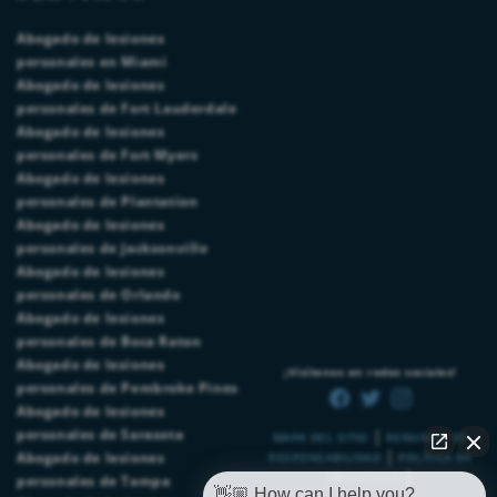
Abogado de lesiones
personales en Miami
Abogado de lesiones
personales de Fort Lauderdale
Abogado de lesiones
personales de Fort Myers
Abogado de lesiones
personales de Plantation
Abogado de lesiones
personales de Jacksonville
Abogado de lesiones
personales de Orlando
Abogado de lesiones
personales de Boca Raton
Abogado de lesiones
¡Visítenos en redes sociales!
personales de Pembroke Pines
Abogado de lesiones
|
personales de Sarasota
MAPA DEL SITIO
RENUNCIA DE
|
Abogado de lesiones
RESPONSABILIDAD
POLÍTICA DE
|
PRIVACIDAD
personales de Tampa
👋🏼 How can I help you?