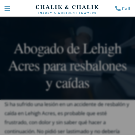
Call
Abogado de Lehigh
Acres para resbalones
y caídas
Si ha sufrido una lesión en un accidente de resbalón y
caída en Lehigh Acres, es probable que esté
frustrado, con dolor y sin saber qué hacer a
continuación. No pidió ser lastimado y no debería