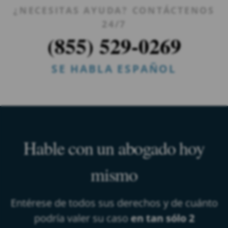
¿NECESITAS AYUDA? CONTÁCTENOS
24/7
(855) 529-0269
SE HABLA ESPAÑOL
Hable con un abogado hoy
mismo
Entérese de todos sus derechos y de cuánto
podría valer su caso
en tan sólo 2