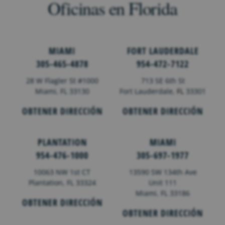
Oficinas en Florida
MIAMI
FORT LAUDERDALE
305-465-4878
954-472-7122
28 W Flagler St #1000
713 SE 6th St
Miami, FL 33130
Fort Lauderdale,
FL
33301
OBTENER DIRECCIÓN
OBTENER DIRECCIÓN
PLANTATION
MIAMI
954-476-1000
305-697-1977
10063 NW 1st CT
13590 SW 134th Ave
Plantation, FL 33324
Unit 111
Miami, FL 33186
OBTENER DIRECCIÓN
OBTENER DIRECCIÓN