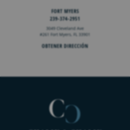
FORT MYERS
239-374-2951
3049 Cleveland Ave
#261 Fort Myers, FL 33901
OBTENER DIRECCIÓN