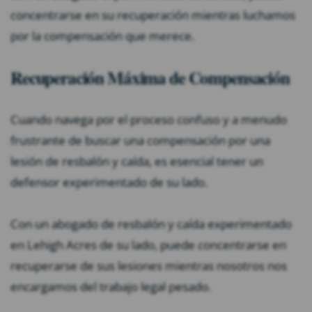
concentrarse en su recuperación mientras luchamos
por la compensación que merece.
Recuperación Máxima de Compensación
Cuando navega por el proceso confuso y a menudo
frustrante de buscar una compensación por una
lesión de resbalón y caída, es esencial tener un
defensor experimentado de su lado.
Con un abogado de resbalón y caída experimentado
en Lehigh Acres de su lado, puede concentrarse en
recuperarse de sus lesiones mientras nosotros nos
encargamos del trabajo legal pesado.