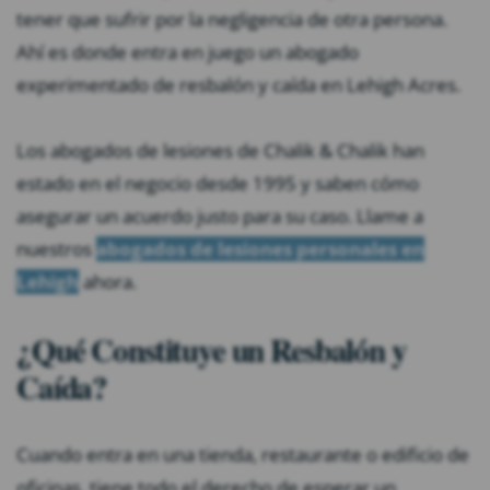
tener que sufrir por la negligencia de otra persona.
Ahí es donde entra en juego un abogado
experimentado de resbalón y caída en Lehigh Acres.
Los abogados de lesiones de Chalik & Chalik han
estado en el negocio desde 1995 y saben cómo
asegurar un acuerdo justo para su caso. Llame a
nuestros
abogados de lesiones personales en
Lehigh
ahora.
¿Qué Constituye un Resbalón y
Caída?
Cuando entra en una tienda, restaurante o edificio de
oficinas, tiene todo el derecho de esperar un