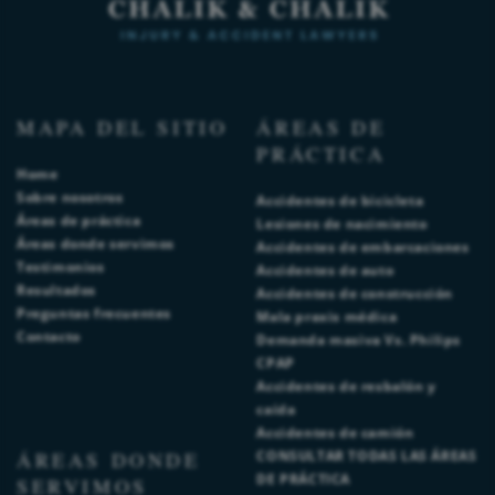
MAPA DEL SITIO
ÁREAS DE
PRÁCTICA
Home
Sobre nosotros
Accidentes de bicicleta
Áreas de práctica
Lesiones de nacimiento
Áreas donde servimos
Accidentes de embarcaciones
Testimonios
Accidentes de auto
Resultados
Accidentes de construcción
Preguntas frecuentes
Mala praxis médica
Contacto
Demanda masiva Vs. Philips
CPAP
Accidentes de resbalón y
caída
Accidentes de camión
ÁREAS DONDE
CONSULTAR TODAS LAS ÁREAS
DE PRÁCTICA
SERVIMOS