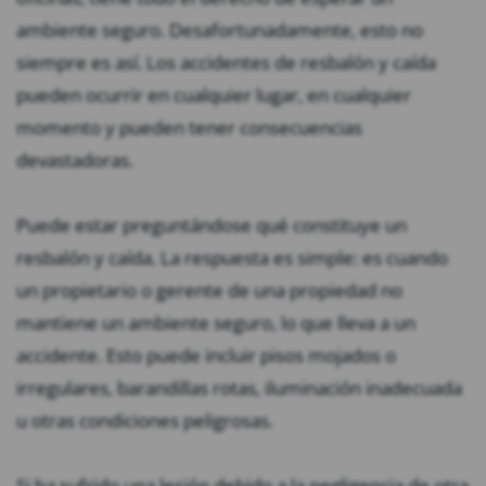
ambiente seguro. Desafortunadamente, esto no
siempre es así. Los accidentes de resbalón y caída
pueden ocurrir en cualquier lugar, en cualquier
momento y pueden tener consecuencias
devastadoras.
Puede estar preguntándose qué constituye un
resbalón y caída. La respuesta es simple: es cuando
un propietario o gerente de una propiedad no
mantiene un ambiente seguro, lo que lleva a un
accidente. Esto puede incluir pisos mojados o
irregulares, barandillas rotas, iluminación inadecuada
u otras condiciones peligrosas.
Si ha sufrido una lesión debido a la negligencia de otra