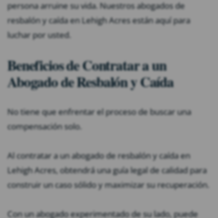
persona arruine su vida. Nuestros abogados de
resbalón y caída en Lehigh Acres están aquí para
luchar por usted.
Beneficios de Contratar a un
Abogado de Resbalón y Caída
No tiene que enfrentar el proceso de buscar una
compensación solo.
Al contratar a un abogado de resbalón y caída en
Lehigh Acres, obtendrá una guía legal de calidad para
construir un caso sólido y maximizar su recuperación.
Con un abogado experimentado de su lado, puede