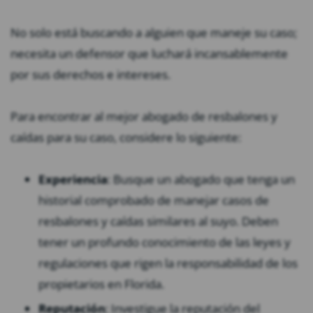
No solo está buscando a alguien que maneje su caso;
necesita un defensor que luchará incansablemente
por sus derechos e intereses.
Para encontrar al mejor abogado de resbalones y
caídas para su caso, considere lo siguiente:
Experiencia
: Busque un abogado que tenga un
historial comprobado de manejar casos de
resbalones y caídas similares al suyo. Deben
tener un profundo conocimiento de las leyes y
regulaciones que rigen la responsabilidad de los
propietarios en Florida.
Reputación
: Investigue la reputación del