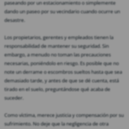
paseando por un estacionamiento o simplemente
dando un paseo por su vecindario cuando ocurre un
desastre.
Los propietarios, gerentes y empleados tienen la
responsabilidad de mantener su seguridad. Sin
embargo, a menudo no toman las precauciones
necesarias, poniéndolo en riesgo. Es posible que no
note un derrame o escombros sueltos hasta que sea
demasiado tarde, y antes de que se dé cuenta, está
tirado en el suelo, preguntándose qué acaba de
suceder.
Como víctima, merece justicia y compensación por su
sufrimiento. No deje que la negligencia de otra