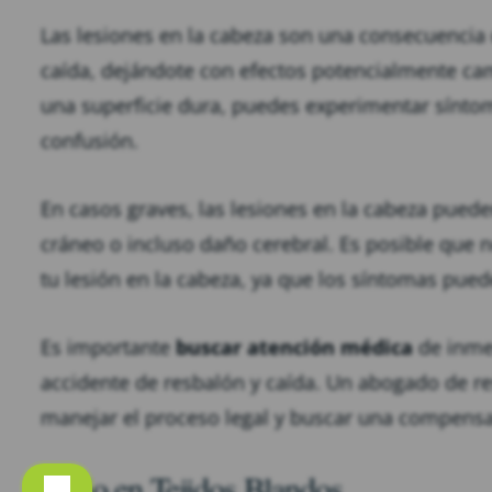
Las lesiones en la cabeza son una consecuencia 
caída, dejándote con efectos potencialmente ca
una superficie dura, puedes experimentar sínt
confusión.
En casos graves, las lesiones en la cabeza pued
cráneo o incluso daño cerebral. Es posible que 
tu lesión en la cabeza, ya que los síntomas pued
Es importante
buscar atención médica
de inme
accidente de resbalón y caída. Un abogado de r
manejar el proceso legal y buscar una compensac
Daño en Tejidos Blandos