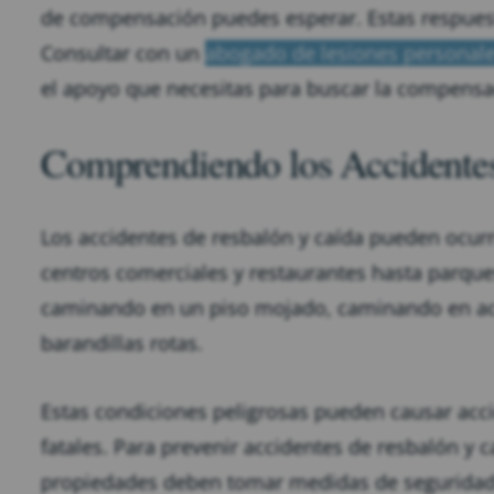
de compensación puedes esperar. Estas respuest
Consultar con un
abogado de lesiones personal
el apoyo que necesitas para buscar la compens
Comprendiendo los Accidentes
Los accidentes de resbalón y caída pueden ocurr
centros comerciales y restaurantes hasta parque
caminando en un piso mojado, caminando en ace
barandillas rotas.
Estas condiciones peligrosas pueden causar acci
fatales. Para prevenir accidentes de resbalón y c
propiedades deben tomar medidas de seguridad ne