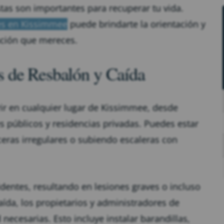
as son importantes para recuperar tu vida.
es en Kissimmee
puede brindarte la orientación y
ación que mereces.
 de Resbalón y Caída
ir en cualquier lugar de Kissimmee, desde
s públicos y residencias privadas. Puedes estar
ras irregulares o subiendo escaleras con
dentes, resultando en lesiones graves o incluso
aída, los propietarios y administradores de
cesarias. Esto incluye instalar barandillas,