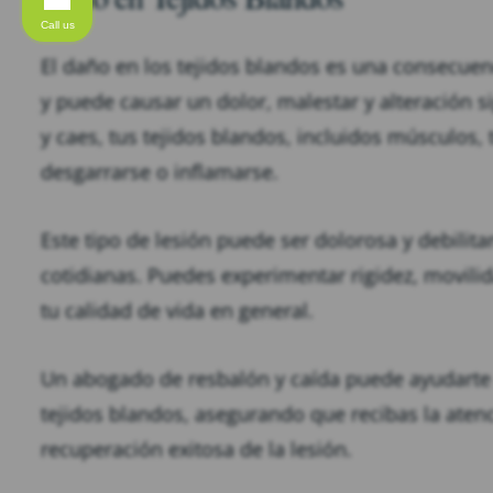
Call us
El daño en los tejidos blandos es una consecuen
y puede causar un dolor, malestar y alteración si
y caes, tus tejidos blandos, incluidos músculos,
desgarrarse o inflamarse.
Este tipo de lesión puede ser dolorosa y debilitan
cotidianas. Puedes experimentar rigidez, movilid
tu calidad de vida en general.
Un abogado de resbalón y caída puede ayudarte
tejidos blandos, asegurando que recibas la aten
recuperación exitosa de la lesión.