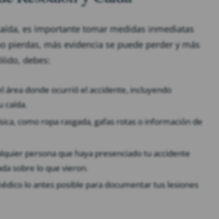
caída, es importante tomar medidas inmediatas
po pierdas, más evidencia se puede perder y más
ólido, debes:
el área donde ocurrió el accidente, incluyendo
u caída.
física, como ropa rasgada, gafas rotas o información de
ualquier persona que haya presenciado tu accidente
da sobre lo que vieron.
édico lo antes posible para documentar tus lesiones