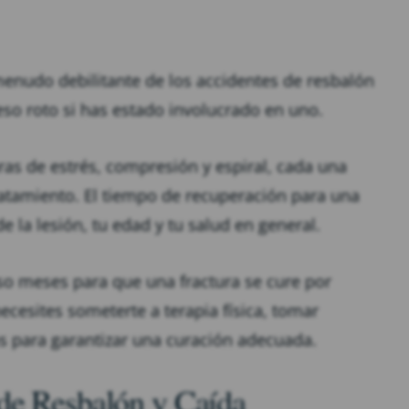
enudo debilitante de los accidentes de resbalón
ueso roto si has estado involucrado en uno.
turas de estrés, compresión y espiral, cada una
tratamiento. El tiempo de recuperación para una
 la lesión, tu edad y tu salud en general.
so meses para que una fractura se cure por
cesites someterte a terapia física, tomar
s para garantizar una curación adecuada.
de Resbalón y Caída