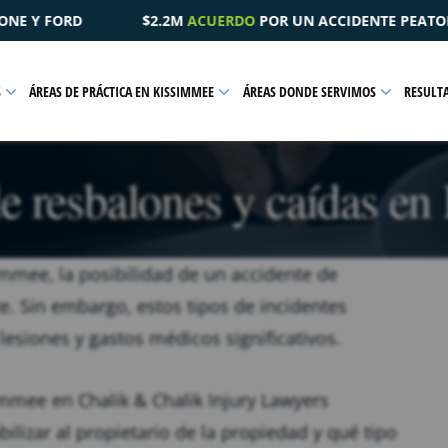
R UN ACCIDENTE PEATONAL QUE RESULTÓ EN UNA LESIÓN PÉL
S
ÁREAS DE PRÁCTICA EN KISSIMMEE
ÁREAS DONDE SERVIMOS
RESULT
 resbalones y caídas e
simmee, la posibilidad de un accidente de
e. Sin embargo, estos tipos de incidentes
esiones y gastos médicos significativos.
mmee en Chalik & Chalik Injury Lawyers
lizar al propietario de la propiedad y qué tipo