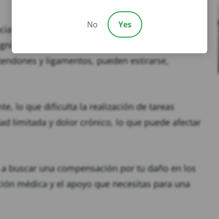
No
Yes
cia común de los accidentes de resbalón y caída,
gnificativos en tu vida diaria. Cuando te resbalas
 tendones y ligamentos, pueden estirarse,
te, lo que dificulta la realización de tareas
ad limitada y dolor crónico, lo que puede afectar
 a buscar una compensación por tu daño en los
ción médica y el apoyo que necesitas para una