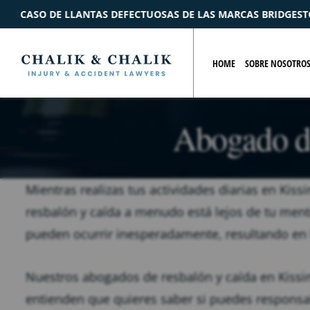
E LAS MARCAS BRIDGESTONE Y FORD
$2.2M
ACUERDO
PO
HOME
SOBRE NOSOTRO
Abogado de
Mientras realizas tus actividades diarias en Kis
resbalón y caída a menudo está lejos de tu ment
pueden ocurrir inesperadamente, resultando en l
Nuestros abogados de resbalón y caída en Kissi
entienden que quieres saber si puedes responsabi