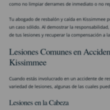
como no limpiar derrames de inmediato o no rep
Tu abogado de resbalón y caída en Kissimmee pu
un caso sólido. Al demostrar la responsabilidad,
de tus lesiones y recuperar la compensación a l
Lesiones Comunes en Accident
Kissimmee
Cuando estás involucrado en un accidente de resb
variedad de lesiones, algunas de las cuales pued
Lesiones en la Cabeza