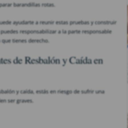
arar barandillas rotas.
ede ayudarte a reunir estas pruebas y construir
 puedes responsabilizar a la parte responsable
a que tienes derecho.
es de Resbalón y Caída en
alón y caída, estás en riesgo de sufrir una
en ser graves.