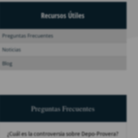
Recursos Útiles
Preguntas Frecuentes
Noticias
Blog
Preguntas Frecuentes
¿Cuál es la controversia sobre Depo-Provera?