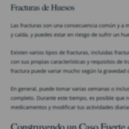
Fracturas de Huesos
Las fracturas son una consecuencia común y a m
y caída, y puedes estar en riesgo de sufrir un h
Existen varios tipos de fracturas, incluidas frac
con sus propias características y requisitos de 
fractura puede variar mucho según la gravedad de
En general, puede tomar varias semanas o inclu
completo. Durante este tiempo, es posible que ne
medicamentos y modificar tus actividades diaria
Construyendo un Caso Fuerte 