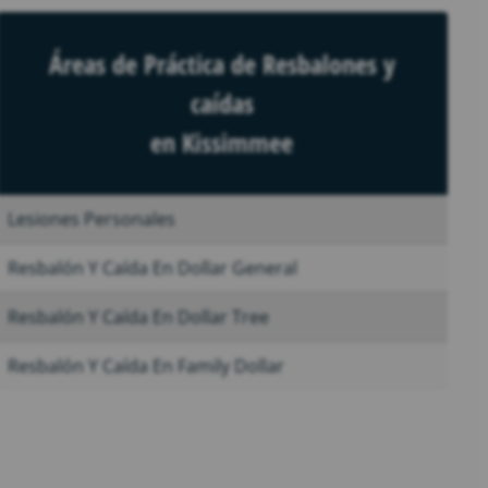
Áreas de Práctica de Resbalones y
caídas
en Kissimmee
Lesiones Personales
Resbalón Y Caída En Dollar General
Resbalón Y Caída En Dollar Tree
Resbalón Y Caída En Family Dollar