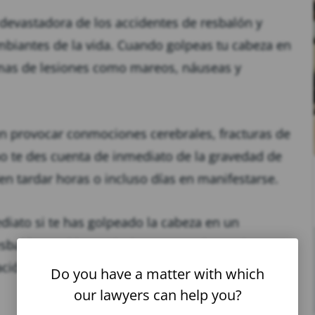
devastadora de los accidentes de resbalón y
mbiantes de la vida. Cuando golpeas tu cabeza en
omas de lesiones como mareos, náuseas y
en provocar conmociones cerebrales, fracturas de
no te des cuenta de inmediato de la gravedad de
en tardar horas o incluso días en manifestarse.
diato si te has golpeado la cabeza en un
esbalón y caída en Kissimmee puede ayudarte a
ión justa por tus lesiones en la cabeza.
Do you have a matter with which
our lawyers can help you?