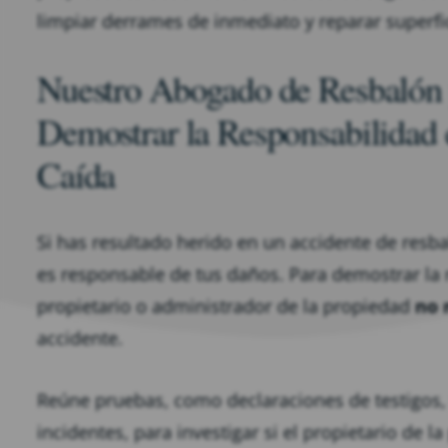
limpiar derrames de inmediato y reparar superfic
Nuestro Abogado de Resbalón
Demostrar la Responsabilidad
Caída
Si has resultado herido en un accidente de resb
es responsable de tus daños. Para demostrar la
propietario o administrador de la propiedad
no 
accidente.
Reúne pruebas, como declaraciones de testigos
incidentes, para investigar si el propietario de 