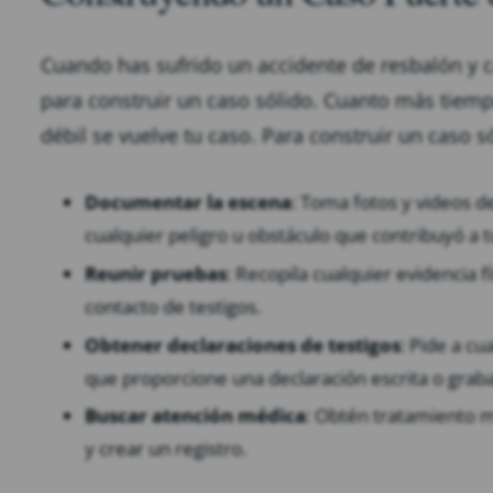
Cuando has sufrido un accidente de resbalón y 
para construir un caso sólido. Cuanto más tiem
débil se vuelve tu caso. Para construir un caso s
Documentar la escena
: Toma fotos y videos d
cualquier peligro u obstáculo que contribuyó a t
Reunir pruebas
: Recopila cualquier evidencia 
contacto de testigos.
Obtener declaraciones de testigos
: Pide a c
que proporcione una declaración escrita o graba
Buscar atención médica
: Obtén tratamiento m
y crear un registro.