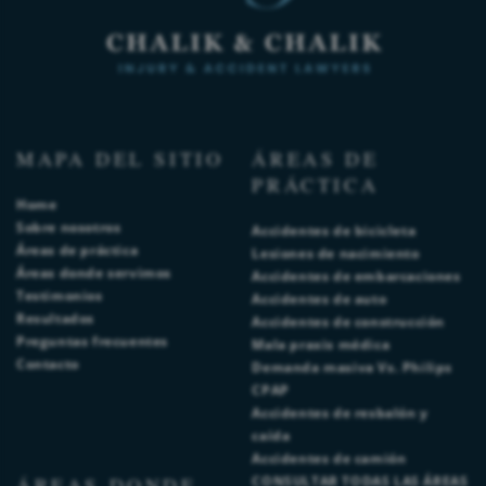
MAPA DEL SITIO
ÁREAS DE
PRÁCTICA
Home
Sobre nosotros
Accidentes de bicicleta
Áreas de práctica
Lesiones de nacimiento
Áreas donde servimos
Accidentes de embarcaciones
Testimonios
Accidentes de auto
Resultados
Accidentes de construcción
Preguntas frecuentes
Mala praxis médica
Contacto
Demanda masiva Vs. Philips
CPAP
Accidentes de resbalón y
caída
Accidentes de camión
ÁREAS DONDE
CONSULTAR TODAS LAS ÁREAS