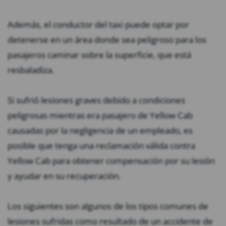
Además, el conductor del taxi puede optar por
detenerse en un área donde sea peligroso para los
pasajeros caminar sobre la superficie, que está
resbaladiza.
Si sufrió lesiones graves debido a condiciones
peligrosas mientras era pasajero de Yellow Cab
causadas por la negligencia de un empleado, es
posible que tenga una reclamación válida contra
Yellow Cab para obtener compensación por su lesión
y ayudar en su recuperación.
Los siguientes son algunos de los tipos comunes de
lesiones sufridas como resultado de un accidente de