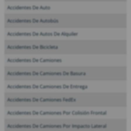
Accidentes De Auto
Accidentes De Autobús
Accidentes De Autos De Alquiler
Accidentes De Bicicleta
Accidentes De Camiones
Accidentes De Camiones De Basura
Accidentes De Camiones De Entrega
Accidentes De Camiones FedEx
Accidentes De Camiones Por Colisión Frontal
Accidentes De Camiones Por Impacto Lateral