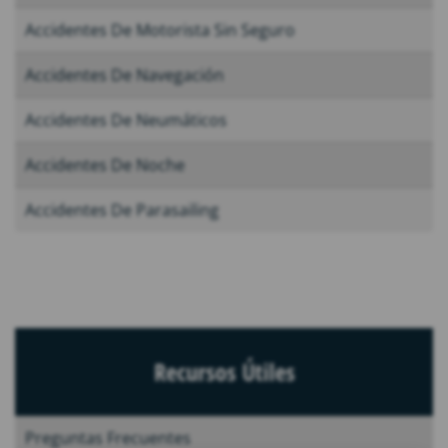
Accidentes De Motorista Sin Seguro
Accidentes De Navegación
Accidentes De Neumáticos
Accidentes De Noche
Accidentes De Parasailing
Recursos Útiles
Preguntas Frecuentes