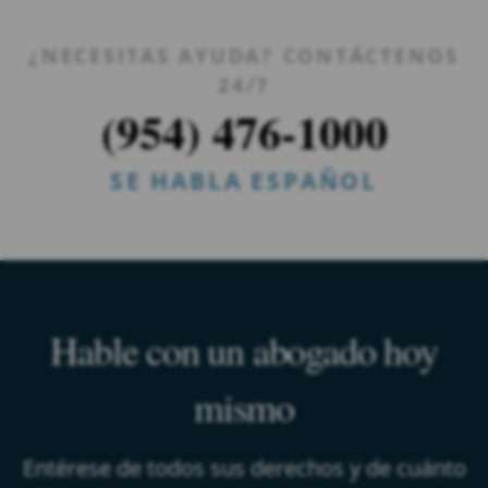
¿NECESITAS AYUDA? CONTÁCTENOS
24/7
(954) 476-1000
SE HABLA ESPAÑOL
Hable con un abogado hoy
mismo
Entérese de todos sus derechos y de cuánto