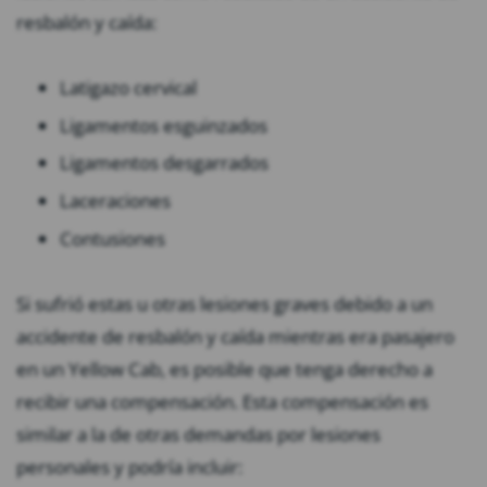
resbalón y caída:
Latigazo cervical
Ligamentos esguinzados
Ligamentos desgarrados
Laceraciones
Contusiones
Si sufrió estas u otras lesiones graves debido a un
accidente de resbalón y caída mientras era pasajero
en un Yellow Cab, es posible que tenga derecho a
recibir una compensación. Esta compensación es
similar a la de otras demandas por lesiones
personales y podría incluir: