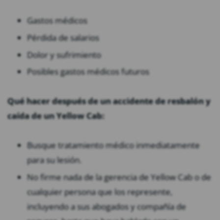
Gastos médicos
Pérdida de salarios
Dolor y sufrimiento
Posibles gastos médicos futuros
Qué hacer después de un accidente de resbalón y
caída de un Yellow Cab:
Busque tratamiento médico inmediatamente
para su lesión.
No firme nada de la gerencia de Yellow Cab o de
cualquier persona que los represente,
incluyendo a sus abogados y compañía de