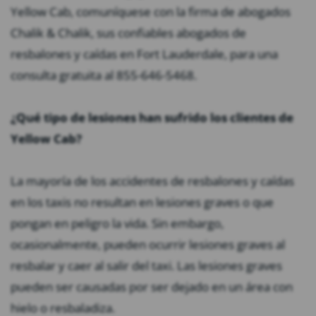
Yellow Cab, comuníquese con la firma de abogados
Chalik & Chalik, sus confiables abogados de
resbalones y caídas en Fort Lauderdale, para una
consulta gratuita al 855-646-5468.
¿Qué tipo de lesiones han sufrido los clientes de
Yellow Cab?
La mayoría de los accidentes de resbalones y caídas
en los taxis no resultan en lesiones graves o que
pongan en peligro la vida. Sin embargo,
ocasionalmente, pueden ocurrir lesiones graves al
resbalar y caer al salir del taxi. Las lesiones graves
pueden ser causadas por ser dejado en un área con
hielo o resbaladiza.