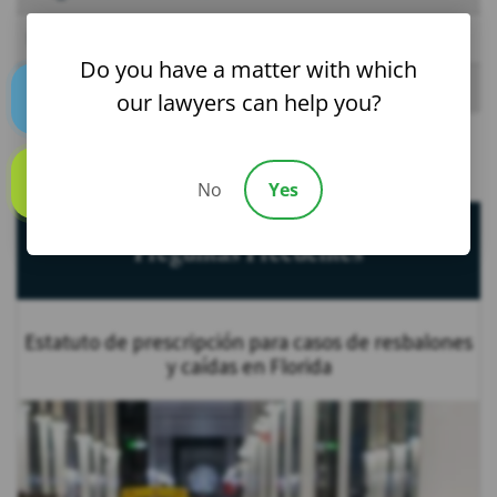
Noticias
Do you have a matter with which
Blog
our lawyers can help you?
Text us
No
Yes
Call us
Preguntas Frecuentes
Estatuto de prescripción para casos de resbalones
y caídas en Florida