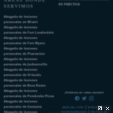
DE PRÁCTICA
SERVIMOS
Abogado de lesiones
personales en Miami
Abogado de lesiones
personales de Fort Lauderdale
Abogado de lesiones
personales de Fort Myers
Abogado de lesiones
personales de Plantation
Abogado de lesiones
personales de Jacksonville
Abogado de lesiones
personales de Orlando
Abogado de lesiones
personales de Boca Raton
Abogado de lesiones
¡Visítenos en redes sociales!
personales de Pembroke Pines
Abogado de lesiones
|
personales de Sarasota
MAPA DEL SITIO
RENUNCIA DE
|
Abogado de lesiones
RESPONSABILIDAD
POLÍTICA DE