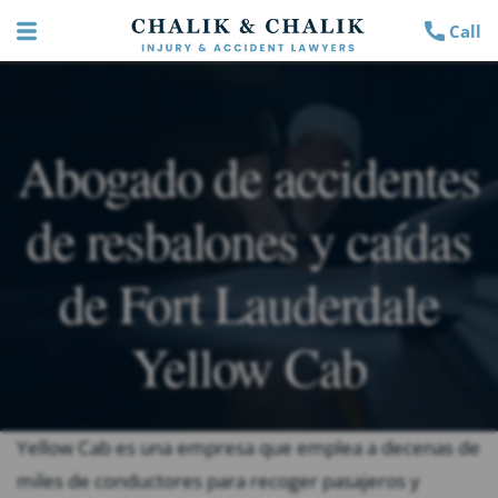
Call
Abogado de accidentes
de resbalones y caídas
de Fort Lauderdale
Yellow Cab
Yellow Cab es una empresa que emplea a decenas de
miles de conductores para recoger pasajeros y