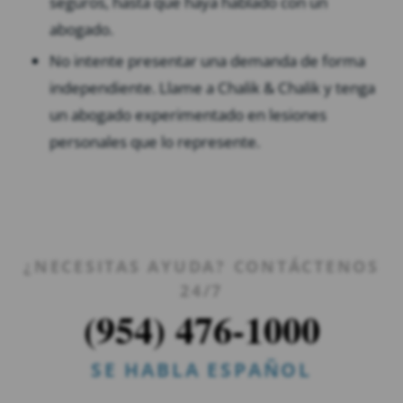
seguros, hasta que haya hablado con un
abogado.
No intente presentar una demanda de forma
independiente. Llame a Chalik & Chalik y tenga
un abogado experimentado en lesiones
personales que lo represente.
¿NECESITAS AYUDA? CONTÁCTENOS
24/7
(954) 476-1000
SE HABLA ESPAÑOL