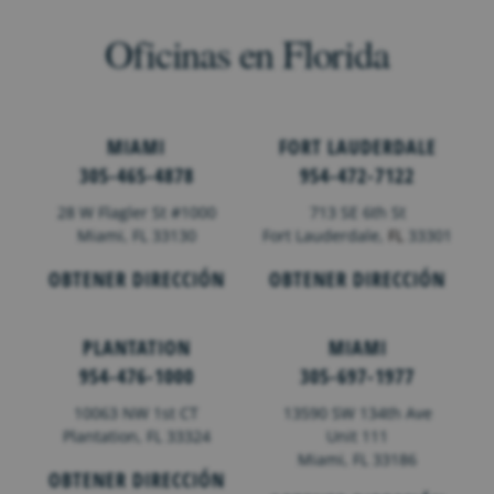
Oficinas en Florida
MIAMI
FORT LAUDERDALE
305-465-4878
954-472-7122
28 W Flagler St #1000
713 SE 6th St
Miami, FL 33130
Fort Lauderdale,
FL
33301
OBTENER DIRECCIÓN
OBTENER DIRECCIÓN
PLANTATION
MIAMI
954-476-1000
305-697-1977
10063 NW 1st CT
13590 SW 134th Ave
Plantation, FL 33324
Unit 111
Miami, FL 33186
OBTENER DIRECCIÓN