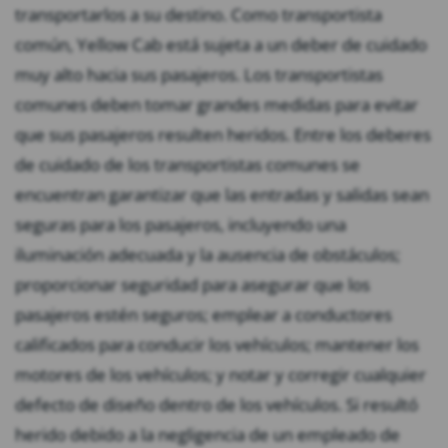
transportarlos a su destino. Como transportista
común, Yellow Cab está sujeta a un deber de cuidado
muy alto hacia sus pasajeros. Los transportistas
comunes deben tomar grandes medidas para evitar
que sus pasajeros resulten heridos. Entre los deberes
de cuidado de los transportistas comunes se
encuentran garantizar que las entradas y salidas sean
seguras para los pasajeros, incluyendo una
iluminación adecuada y la ausencia de obstáculos;
proporcionar seguridad para asegurar que los
pasajeros estén seguros; emplear a conductores
calificados para conducir los vehículos; mantener los
motores de los vehículos; y notar y corregir cualquier
defecto de diseño dentro de los vehículos. Si resultó
herido debido a la negligencia de un empleado de