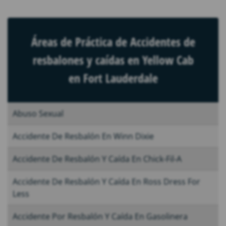
Áreas de Práctica de Accidentes de
resbalones y caídas en Yellow Cab
en Fort Lauderdale
Abuso Sexual
Accidente De Resbalón En Winn Dixie
Accidente De Resbalón Y Caída En Chick-Fil-A
Accidente De Resbalón Y Caída En Ross Dress For
Less
Accidente Por Resbalón Y Caída En Gasolinera